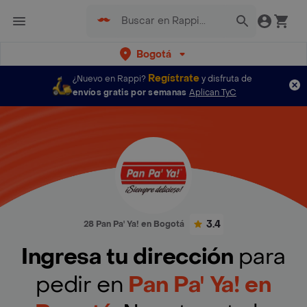
Bogotá
Regístrate
¿Nuevo en Rappi?
y disfruta de
envíos gratis por semanas
Aplican TyC
3.4
28 Pan Pa' Ya! en Bogotá
Ingresa tu dirección
para
pedir en
Pan Pa' Ya! en