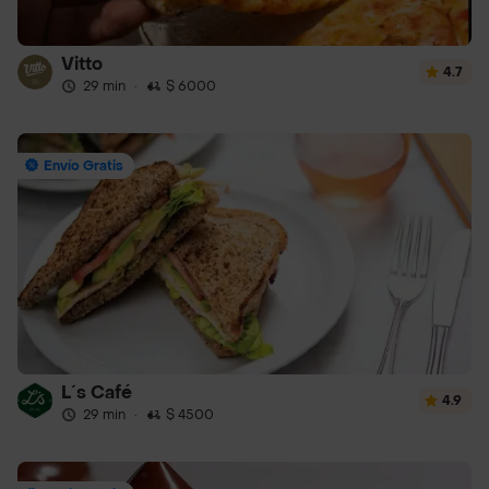
Vitto
4.7
29 min
·
$ 6000
Envío Gratis
L´s Café
4.9
29 min
·
$ 4500