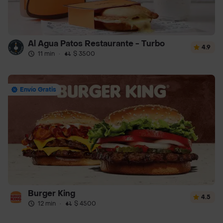
Al Agua Patos Restaurante - Turbo
4.9
11 min
·
$ 3500
Envío Gratis
Burger King
4.5
12 min
·
$ 4500