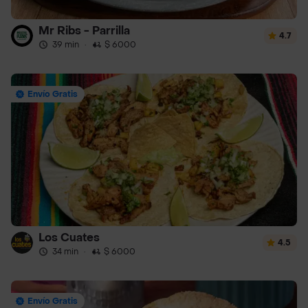
Mr Ribs - Parrilla
4.7
39 min
·
$ 6000
Envío Gratis
Los Cuates
4.5
34 min
·
$ 6000
Envío Gratis