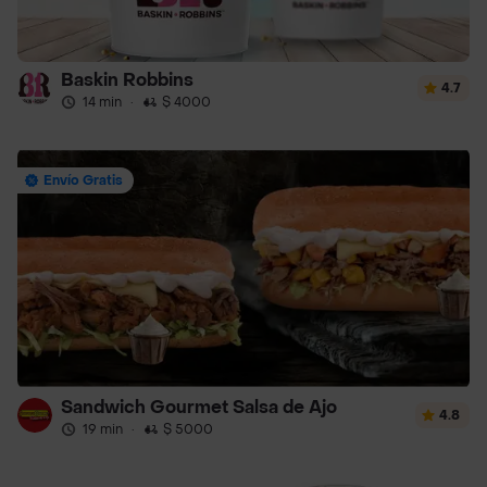
Baskin Robbins
4.7
14 min
·
$ 4000
Envío Gratis
Sandwich Gourmet Salsa de Ajo
4.8
19 min
·
$ 5000