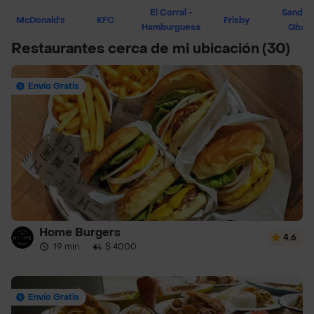
El Corral -
Sandwi
McDonald's
KFC
Frisby
Hamburguesa
Qban
Restaurantes cerca de mi ubicación
(30)
Envío Gratis
Home Burgers
4.6
19 min
·
$ 4000
Envío Gratis