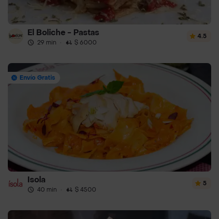
El Boliche - Pastas
4.5
29 min
·
$ 6000
Envío Gratis
Isola
5
40 min
·
$ 4500