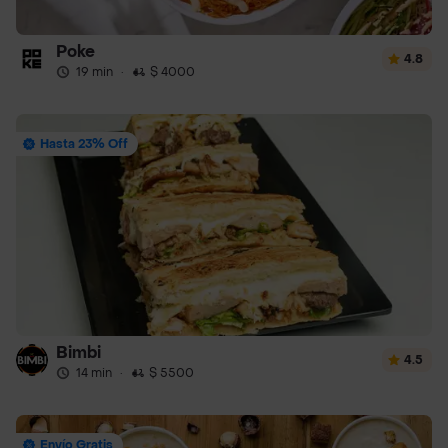
Poke
4.8
19 min
·
$ 4000
Hasta 23% Off
Bimbi
4.5
14 min
·
$ 5500
Envío Gratis