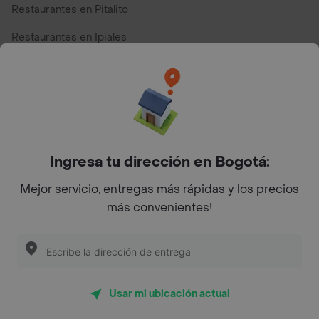
Restaurantes en Pitalito
Restaurantes en Ipiales
Restaurantes en San Andres
Restaurantes cerca de mi para pedir Comida a Domicilio -
Top Marcas y Cadenas de Restaurantes
Ingresa tu dirección en Bogotá:
Encuéntranos en estos países
Mejor servicio, entregas más rápidas y los precios
más convenientes!
App Store
Google play
AppGallery
Usar mi ubicación actual