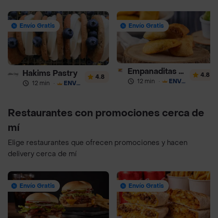
Envío Gratis
Envío Gratis
Empanaditas de Pipian - Empanadas
Hakims Pastry
4.8
4.8
12 min
·
ENVÍO GRATIS
12 min
·
ENVÍO GRATIS
Restaurantes con promociones cerca de
mí
Elige restaurantes que ofrecen promociones y hacen
delivery cerca de mí
Envío Gratis
Envío Gratis