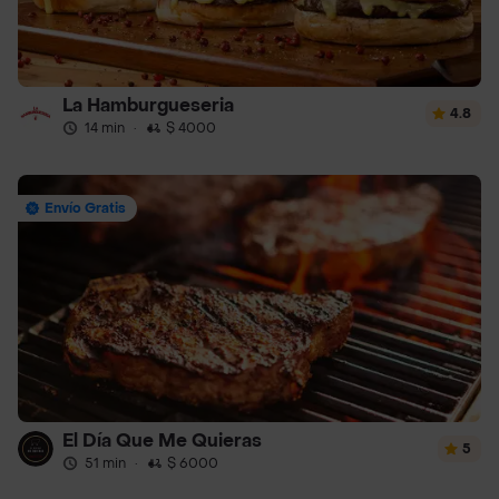
La Hamburgueseria
4.8
14 min
·
$ 4000
Envío Gratis
El Día Que Me Quieras
5
51 min
·
$ 6000