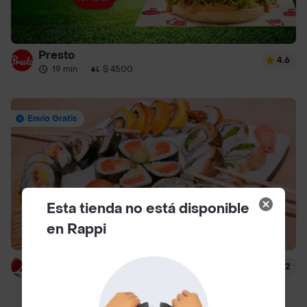
Presto
4.6
19 min
·
$ 4500
Envío Gratis
Esta tienda no está disponible
en Rappi
Hanashi Sushi
4.2
39 min
·
$ 6500