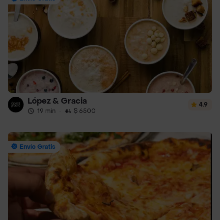
López & Gracia
4.9
19 min
·
$ 6500
Envío Gratis