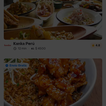
Kanka Perú
4.8
12 min
·
$ 4500
Envío Gratis