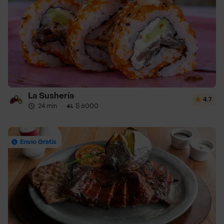
La Sushería
4.7
24 min
·
$ 6000
Envío Gratis