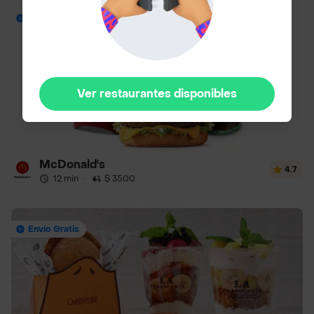
Envío Gratis
Ver restaurantes disponibles
McDonald's
4.7
12 min
·
$ 3500
Envío Gratis