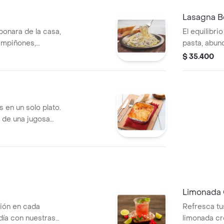
Lasagna B
bonara de la casa,
El equilibri
ampiñones,
pasta, abun
gratinada a 
$ 35.400
sabor.
en un solo plato.
 de una jugosa
os seleccionados
Limonada 
sión en cada
Refresca tu
 día con nuestras
limonada cr