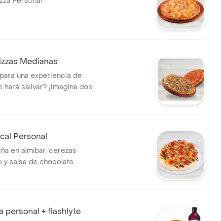
izza Personal
izzas Medianas
 para una experiencia de
e hará salivar? ¡imagina dos
nas, recién salidas del horno,
uento que te dejará
o! Son 14 sabores preferidos .
ical Personal
iña en almíbar, cerezas
 y salsa de chocolate.
a personal + flashlyte