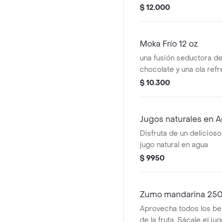
deliciosas sodas refres
$ 12.000
Moka Frío 12 oz
una fusión seductora d
chocolate y una ola ref
cremosa espuma
$ 10.300
Jugos naturales en 
Disfruta de un delicioso
jugo natural en agua
$ 9950
Zumo mandarina 250
Aprovecha todos los ben
de la fruta. Sácale el ju