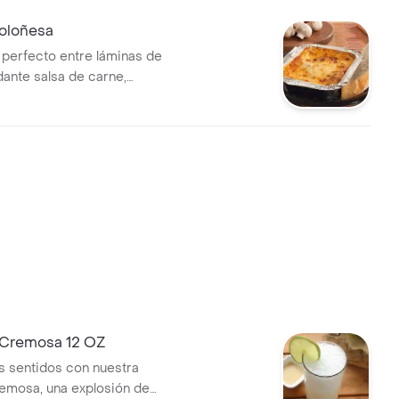
oloñesa
o perfecto entre láminas de
dante salsa de carne,
la perfección para resaltar su
Cremosa 12 OZ
s sentidos con nuestra
emosa, una explosión de