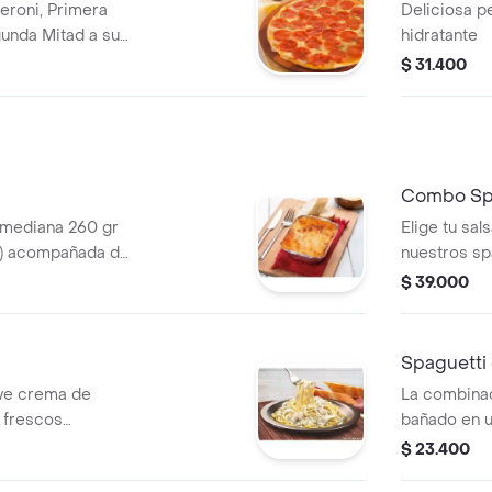
eroni, Primera
Deliciosa p
gunda Mitad a su
hidratante
$ 31.400
Combo Sp
 mediana 260 gr
Elige tu sa
a) acompañada de
nuestros sp
nuestras fr
$ 39.000
finalizar, p
Spaguetti
ave crema de
La combinac
 frescos
bañado en u
cebollín.
sazonada co
$ 23.400