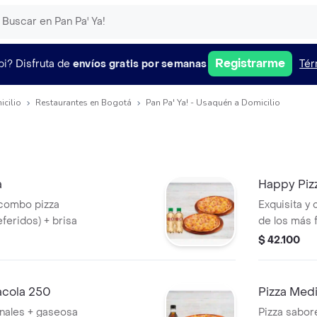
Registrarme
pi?
Disfruta de
envíos gratis por semanas
Tér
icilio
Restaurantes en Bogotá
Pan Pa' Ya! - Usaquén a Domicilio
a
Happy Piz
 combo pizza
Exquisita 
feridos) + brisa
de los más 
disfrútala 
$ 42.100
acola 250
Pizza Med
onales + gaseosa
Pizza sabor