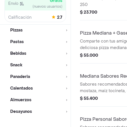
Gratis
Envío
250
(nuevos usuarios)
$ 23.700
Calificación
2.7
Pizzas
Pizza Mediana + Gase
Comparte con tus amigo
Pastas
deliciosa pizza median
Bebidas
llenas de puro sabor a
$ 55.000
bebida 1.5 ml.
Snack
Mediana Sabores R
Panaderia
Sabores recomendados 
Calentados
mostaza, maiz tocineta, 
mexicana.
$ 55.400
Almuerzos
Desayunos
Pizza Personal Sab