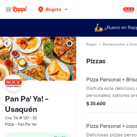
Bogotá
¿Nuevo en Rap
Rappi
Restaurantes a Dom
Pizzas
Pizza Personal + Bris
Disfruta este delicioso
personales( sabores pre
Pan Pa' Ya! -
$ 35.600
Usaquén
Cra. 7A # 127 - 33
Pizza - Pan Pa' Ya!
Pizza Personal + coc
Deliciosas pizzas pers