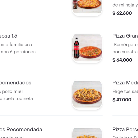
de milhoja y
$ 62.600
osa 1.5
Pizza Gra
s o familia una
¡Sumérgete 
a son 6 porciones
con nuestra 
compañada de una
grande de v
$ 64.000
ecomendados
Pizza Med
pollo miel
Elige tus s
ciruela tocineta o
$ 47.000
ores Recomendada
Pizza Pers