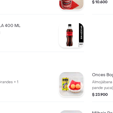
$ 10.600
A 400 ML
l
Onces Bo
Grandes + 1
Almojábana 
pande yuca)
de queso
$ 23.900