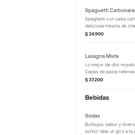
Spaguetti Carbonara
Spaghetti con salsa car
deliciosa mezcla de ch
tocineta y vino.
$ 24.900
Lasagna Mixta
Lo mejor de dos mundos 
Capas de pasta rellenas
salsa bolognesa y troz
$ 37.200
de pollo desmechado,
Bebidas
Sodas
Burbujas, sabor y diver
sorbo! dale un giro a tu