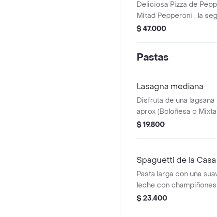
Deliciosa Pizza de Pepp
Mitad Pepperoni , la se
elección
$ 47.000
Pastas
Lasagna mediana
Disfruta de una lagsana
aprox (Boloñesa o Mixt
pan baguette.
$ 19.800
Spaguetti de la Casa
Pasta larga con una su
leche con champiñones
salteados y un toque de 
$ 23.400