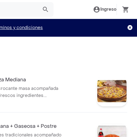
Ingreso
minos y condiciones
za Mediana
y crocante masa acompañada
frescos ingredientes.
en 6 porciones
iana + Gaseosa + Postre
es tradicionales acompañado