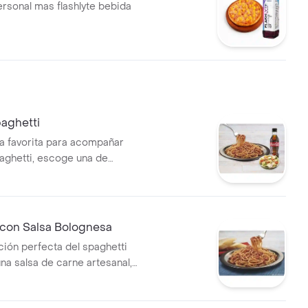
ersonal mas flashlyte bebida
aghetti
lsa favorita para acompañar
aghetti, escoge una de
escas ensaladas y para
ersonaliza tu experiencia
 con Salsa Bolognesa
ión perfecta del spaghetti
na salsa de carne artesanal,
n especias naturales.