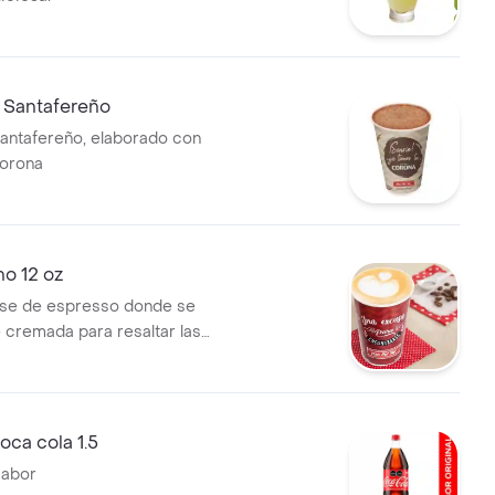
 Santafereño
antafereño, elaborado con
corona
o 12 oz
ase de espresso donde se
 cremada para resaltar las
 del café.
ca cola 1.5
Sabor