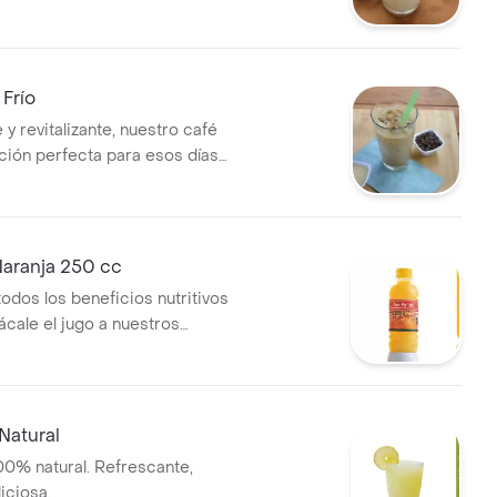
ombina la frescura del limón
idad irresistible
 Frío
y revitalizante, nuestro café
pción perfecta para esos días
aranja 250 cc
odos los beneficios nutritivos
sácale el jugo a nuestros
ales
Natural
0% natural. Refrescante,
iciosa.