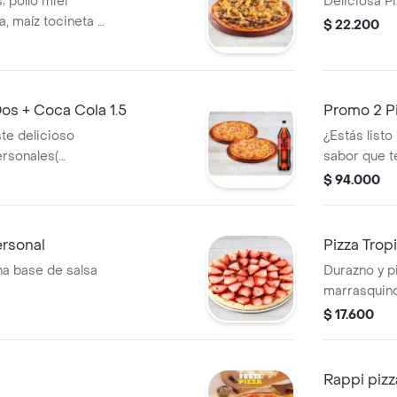
 pollo miel
Deliciosa P
a, maíz tocineta y
$ 22.200
Dos + Coca Cola 1.5
Promo 2 P
te delicioso
¿Estás listo
rsonales(
sabor que t
na coca cola 1.5
pizzas media
$ 94.000
con un desc
boquiabiert
ersonal
Pizza Trop
na base de salsa
Durazno y p
marrasquino
$ 17.600
Rappi pizz