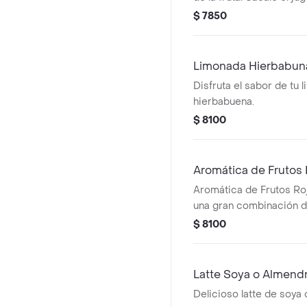
zumos naturales
$ 7850
Limonada Hierbabun
Disfruta el sabor de tu 
hierbabuena.
$ 8100
Aromática de Frutos 
Aromática de Frutos Roj
una gran combinación de
manzana hierbabuena e
$ 8100
almíbar frutos rojos)
Latte Soya o Almendr
Delicioso latte de soya