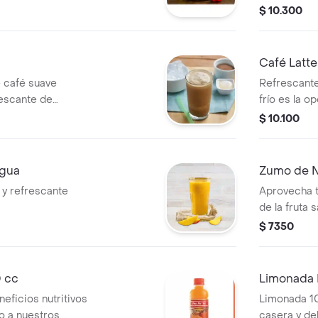
cantes.
sabor que c
$ 10.300
con una suav
Café Latte
e café suave
Refrescante 
rescante de
frío es la o
cálidos.
$ 10.100
Agua
Zumo de N
 y refrescante
Aprovecha t
de la fruta 
zumos natur
$ 7350
 cc
Limonada 
eficios nutritivos
Limonada 10
go a nuestros
casera y del