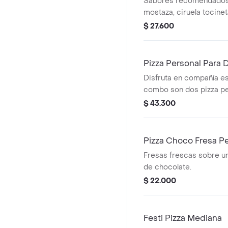
Sabores recomendados;
mostaza, ciruela tocinet
mexicana.
$ 27.600
Pizza Personal Para 
Disfruta en compañía es
combo son dos pizza pe
sabores preferidos) + u
$ 43.300
ml
Pizza Choco Fresa P
Fresas frescas sobre u
de chocolate.
$ 22.000
Festi Pizza Mediana