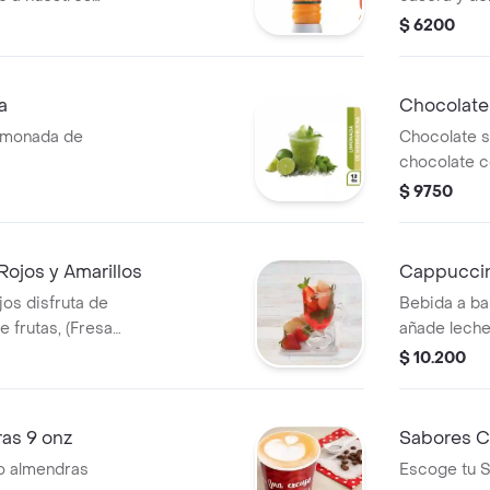
$ 6200
a
Chocolate
limonada de
Chocolate s
chocolate 
$ 9750
Rojos y Amarillos
Cappuccin
os disfruta de
Bebida a b
 frutas, (Fresa
añade leche
ndulzada con
notas dulces
$ 10.200
as 9 onz
Sabores Co
 o almendras
Escoge tu 