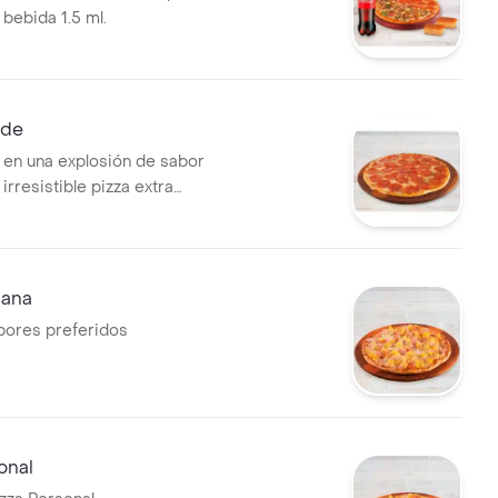
 bebida 1.5 ml.
nde
en una explosión de sabor
irresistible pizza extra
arios sabores!.
iana
abores preferidos
onal