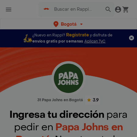
Bogotá
Regístrate
¿Nuevo en Rappi?
y disfruta de
envíos gratis por semanas
Aplican TyC
3.9
31 Papa Johns en Bogotá
Ingresa tu dirección
para
pedir en
Papa Johns en