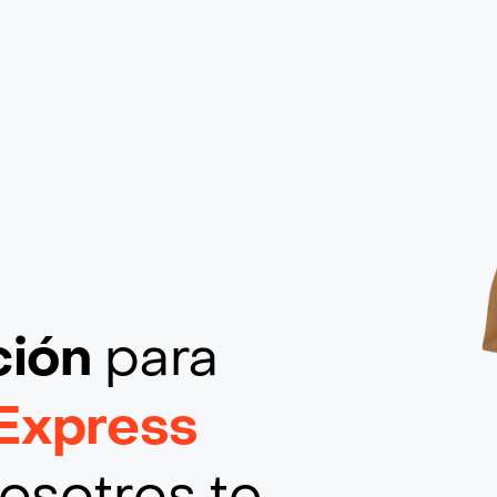
ción
para
Express
osotros te