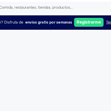
Registrarme
i?
Disfruta de
envíos gratis por semanas
Té