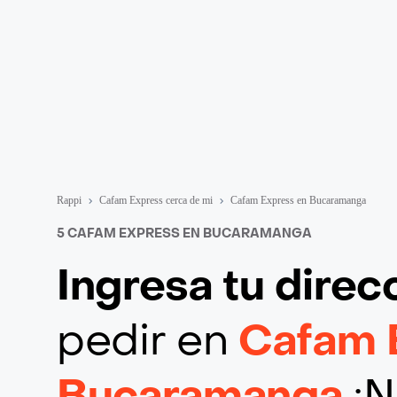
Rappi
Cafam Express cerca de mi
Cafam Express en Bucaramanga
5 CAFAM EXPRESS EN BUCARAMANGA
Ingresa tu direc
pedir en
Cafam 
Bucaramanga
¡N