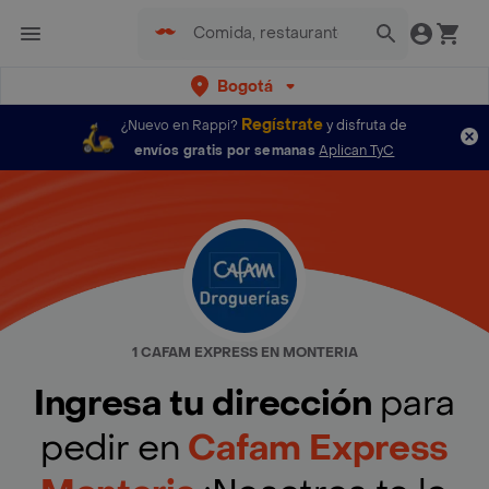
Bogotá
Regístrate
¿Nuevo en Rappi?
y disfruta de
envíos gratis por semanas
Aplican TyC
1 CAFAM EXPRESS EN MONTERIA
Ingresa tu dirección
para
pedir en
Cafam Express