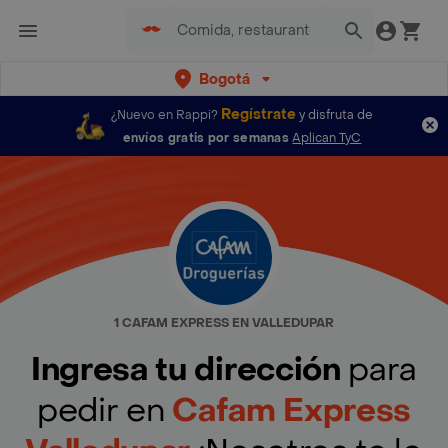
Bogotá
Regístrate
¿Nuevo en Rappi?
y disfruta de
envíos gratis por semanas
Aplican TyC
1 CAFAM EXPRESS EN VALLEDUPAR
Ingresa tu dirección
para
pedir en
Cafam Express