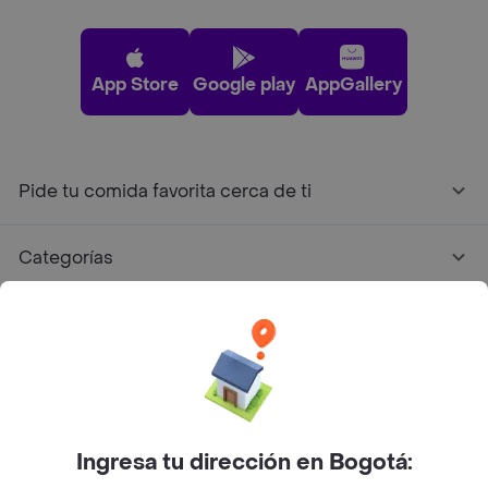
App Store
Google play
AppGallery
Pide tu comida favorita cerca de ti
Categorías
Únete a Rappi
Sobre Rappi
Facebook
Twitter
Instagram
Ingresa tu dirección en Bogotá: