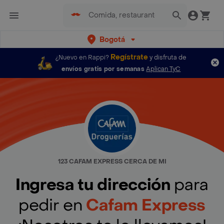
Bogotá
Regístrate
¿Nuevo en Rappi?
y disfruta de
envíos gratis por semanas
Aplican TyC
123 CAFAM EXPRESS CERCA DE MI
Ingresa tu dirección
para
pedir en
Cafam Express