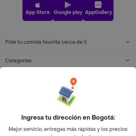
App Store
Google play
AppGallery
Pide tu comida favorita cerca de ti
Categorías
Únete a Rappi
Sobre Rappi
Facebook
Twitter
Instagram
Ingresa tu dirección en Bogotá:
Mejor servicio, entregas más rápidas y los precios
©
2026
Rappi Inc. All rights reserved.