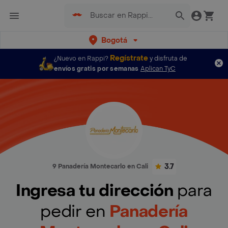
Bogotá
Regístrate
¿Nuevo en Rappi?
y disfruta de
envíos gratis por semanas
Aplican TyC
3.7
9 Panadería Montecarlo en Cali
Ingresa tu dirección
para
pedir en
Panadería