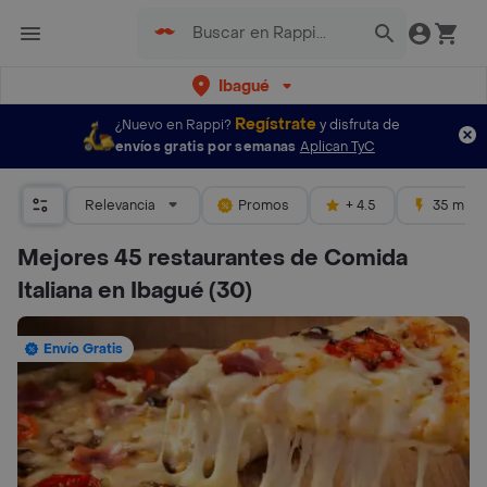
Ibagué
Regístrate
¿Nuevo en Rappi?
y disfruta de
envíos gratis por semanas
Aplican TyC
Relevancia
Promos
+ 4.5
35 mins
Mejores 45 restaurantes de Comida
Italiana en Ibagué
(30)
Envío Gratis