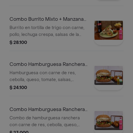
gallo y queso. + Jugos
Combo Burrito Mixto + Manzana
250ml
Burrito en tortilla de trigo con carne,
pollo, lechuga crespa, salsas de la
casa, jalapeño, frijol refrito, pico de
$ 28.100
gallo y queso. + Gaseosa
Combo Hamburguesa Ranchera
+ Hit Lulo 350 ml
Hamburguesa con carne de res,
cebolla, queso, tomate, salsas,
chorizo, maíz y tocineta en pan,
$ 24.100
acompañada de Hit Lulo 350 ml.
Combo Hamburguesa Ranchera
+ Manzana 250ml
Combo de hamburguesa ranchera
con carne de res, cebolla, queso,
tomate, salsas, chorizo, maíz y
$ 23.000