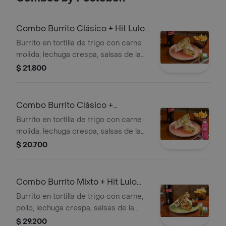
Combo Burrito Clásico + Hit Lulo
350 ml
Burrito en tortilla de trigo con carne
molida, lechuga crespa, salsas de la
casa, jalapeño, frijol refrito, pico de
$ 21.800
gallo y queso. + Jugos
Combo Burrito Clásico +
Manzana 250ml
Burrito en tortilla de trigo con carne
molida, lechuga crespa, salsas de la
casa, jalapeño, frijol refrito, pico de
$ 20.700
gallo y queso. + Gaseosa
Combo Burrito Mixto + Hit Lulo
350 ml
Burrito en tortilla de trigo con carne,
pollo, lechuga crespa, salsas de la
casa, jalapeño, frijol refrito, pico de
$ 29.200