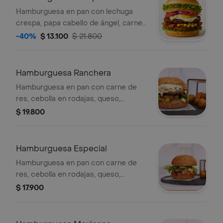
Hamburguesa en pan con lechuga
crespa, papa cabello de ángel, carne
de res, cebolla en rodajas, queso,
-40%
$ 13.100
$ 21.800
salsas de la casa, tomate, tocineta,
huevo frito, maíz y maduro.
Hamburguesa Ranchera
Hamburguesa en pan con carne de
res, cebolla en rodajas, queso,
rodajas de tomate, salsas de la casa,
$ 19.800
chorizo, maíz y tocineta.
Hamburguesa Especial
Hamburguesa en pan con carne de
res, cebolla en rodajas, queso,
rodajas de tomate, lechuga, tocino y
$ 17.900
salsas de la casa. Incluye opción de
elegir 2 ingredientes adicionales.