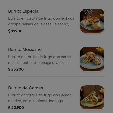
Burrito Especial
Burrito en tortilla de trigo con lechuga
crespa, salsas de la casa, jalapeño,
frijol refrito, pico de gallo, queso y
$ 19.900
proteína a elegir.
Burrito Mexicano
Burrito en tortilla de trigo con carne
molida, tocineta, lechuga crespa,
salsas de la casa, jalapeño, frijol
$ 23.900
refrito, pico de gallo y queso.
Burrito de Carnes
Burrito en tortilla de trigo con jamón,
chorizo, pollo, tocineta, lechuga
crespa, salsas de la casa, jalapeño,
$ 20.900
frijol refrito, pico de gallo y queso.