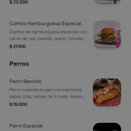
lechuga, salsas de la casa y dos
$ 22.200
ingredientes a elegir. Incluye Hit de
lulo de 350 ml.
Combo Hamburguesa Especial +
Manzana 250ml
Combo de hamburguesa especial con
carne de res, cebolla, queso, tomate,
salsas de la casa y lechuga. Incluye
$ 21.100
Manzana Postobón 250ml.
Perros
Perro Sencillo
Perro caliente en pan con salchicha,
papas chip, salsas de la casa, queso y
cebolla crujiente.
$ 15.000
Perro Especial