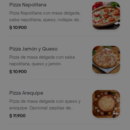
Pizza Napolitana
Pizza Napolitana con masa delgada,
salsa napolitana, queso, rodajas de
tomate, orégano y pimientos verdes.
$ 10.900
Pizza Jamón y Queso
Pizza de masa delgada con salsa
napolitana, queso y jamón.
$ 10.900
Pizza Arequipe
Pizza de masa delgada con queso y
arequipe. Opcional: pepitas de
colores o maní.
$ 11.900