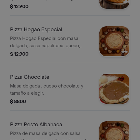
$ 12.900
Pizza Hogao Especial
Pizza Hogao Especial con masa
delgada, salsa napolitana, queso,
hogao, maíz y chorizo.
$ 12.900
Pizza Chocolate
Masa delgada , queso chocolate y
tamaño a elegir.
$ 8800
Pizza Pesto Albahaca
Pizza de masa delgada con salsa