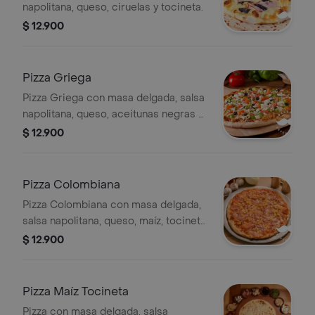
napolitana, queso, ciruelas y tocineta.
$ 12.900
Pizza Griega
Pizza Griega con masa delgada, salsa
napolitana, queso, aceitunas negras y
verdes, tomate, cebolla y pimentón.
$ 12.900
Pizza Colombiana
Pizza Colombiana con masa delgada,
salsa napolitana, queso, maíz, tocineta
y cebolla en cuadros.
$ 12.900
Pizza Maíz Tocineta
Pizza con masa delgada, salsa