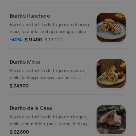
Burrito Ranchero
Burrito en tortilla de trigo con chorizo,
maíz, tocineta, lechuga crespa, salsas
de la casa, jalapeño, frijol refrito, pico
-40%
$ 11.400
$ 19.000
de gallo y queso.
Burrito Mixto
Burrito en tortilla de trigo con carne,
pollo, lechuga crespa, salsas de la
casa, jalapeño, frijol refrito, pico de
$ 24.900
gallo y queso.
Burrito de la Casa
Burrito en tortilla de trigo con hogao,
pollo, champiñón, maíz, carne, lechuga
crespa, salsas de la casa, jalapeño,
$ 22.500