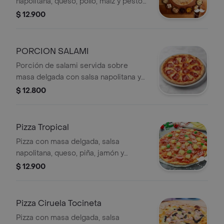
napolitana, queso, pollo, maíz y pesto
de albahaca.
$ 12.900
PORCION SALAMI
Porción de salami servida sobre
masa delgada con salsa napolitana y
queso.
$ 12.800
Pizza Tropical
Pizza con masa delgada, salsa
napolitana, queso, piña, jamón y
albahaca.
$ 12.900
Pizza Ciruela Tocineta
Pizza con masa delgada, salsa