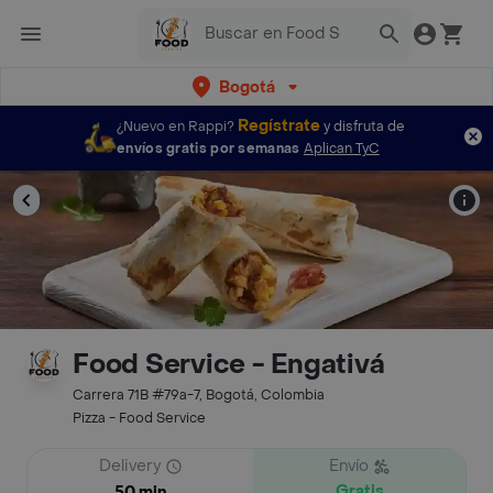
Bogotá
Regístrate
¿Nuevo en Rappi?
y disfruta de
envíos gratis por semanas
Aplican TyC
Food Service - Engativá
Carrera 71B #79a-7, Bogotá, Colombia
Pizza - Food Service
Delivery
Envío
Gratis
50 min