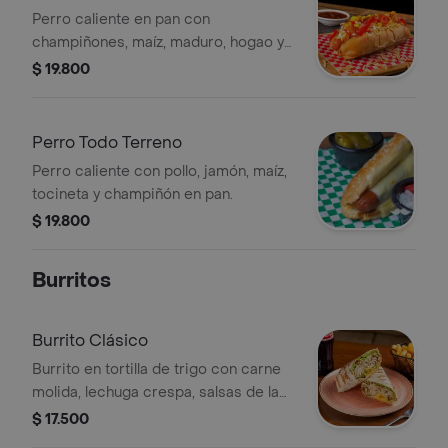
Perro caliente en pan con
champiñones, maíz, maduro, hogao y
papas fritas.
$ 19.800
Perro Todo Terreno
Perro caliente con pollo, jamón, maíz,
tocineta y champiñón en pan.
$ 19.800
Burritos
Burrito Clásico
Burrito en tortilla de trigo con carne
molida, lechuga crespa, salsas de la
casa, jalapeño, frijol refrito, pico de
$ 17.500
gallo y queso.