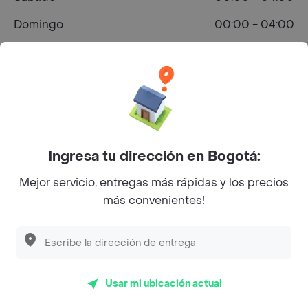
Domingo
00:00 - 04:00
¿Dónde comprar Pizza en Bogotá?
Carrera 71B #79a-7, Bogotá, Colombia
Ingresa tu dirección en Bogotá:
Preguntas frecuentes
Mejor servicio, entregas más rápidas y los precios
más convenientes!
¿Food Service hace entrega a domicilio?
¿Cuál es la dirección de Food Service?
Usar mi ubicación actual
¿Cuáles son las promociones de Food Service?