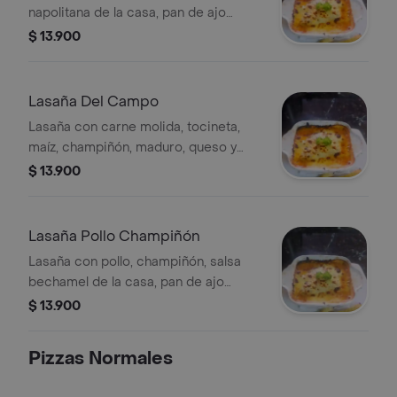
napolitana de la casa, pan de ajo
gratinado de queso, orégano y
$ 13.900
tamaño a elegir.
Lasaña Del Campo
Lasaña con carne molida, tocineta,
maíz, champiñón, maduro, queso y
orégano.
$ 13.900
Lasaña Pollo Champiñón
Lasaña con pollo, champiñón, salsa
bechamel de la casa, pan de ajo
gratinado de queso, orégano y
$ 13.900
tamaño a elegir.
Pizzas Normales