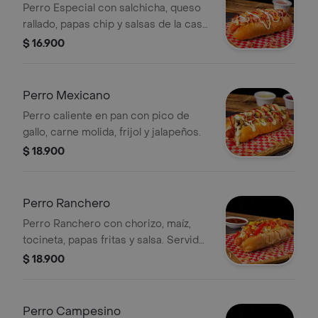
Perro Especial con salchicha, queso
rallado, papas chip y salsas de la casa
en pan de hot dog.
$ 16.900
Perro Mexicano
Perro caliente en pan con pico de
gallo, carne molida, frijol y jalapeños.
$ 18.900
Perro Ranchero
Perro Ranchero con chorizo, maíz,
tocineta, papas fritas y salsa. Servido
en pan suave.
$ 18.900
Perro Campesino