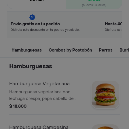
(nuevos usuarios)
Envío gratis en tu pedido
Hasta 40% 
Disfruta este descuento en tu pedido y recíbelo
Disfruta este de
en minutos.
en minutos.
Hamburguesas
Combos by Postobón
Perros
Burr
Hamburguesas
Hamburguesa Vegetariana
Hamburguesa vegetariana con
lechuga crespa, papa cabello de
ángel, cebolla, queso, salsas de la
$ 18.800
casa, tomate, tortilla de huevo con
maíz, champiñones y vegetales
salteados.
Hamburguesa Campesina