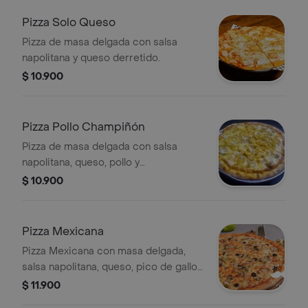
Pizza Solo Queso
Pizza de masa delgada con salsa
napolitana y queso derretido.
$ 10.900
Pizza Pollo Champiñón
Pizza de masa delgada con salsa
napolitana, queso, pollo y
champiñones.
$ 10.900
Pizza Mexicana
Pizza Mexicana con masa delgada,
salsa napolitana, queso, pico de gallo,
carne molida y jalapeños. Incluye
$ 11.900
champiñones y aceitunas negras.