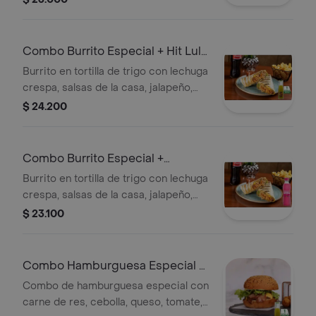
tocineta. Incluye bebida Manzana
Postobón 250ml.
Combo Burrito Especial + Hit Lulo
350 ml
Burrito en tortilla de trigo con lechuga
crespa, salsas de la casa, jalapeño,
frijol refrito, pico de gallo, queso y
$ 24.200
proteína a elegir. + Jugos
Combo Burrito Especial +
Manzana 250ml
Burrito en tortilla de trigo con lechuga
crespa, salsas de la casa, jalapeño,
frijol refrito, pico de gallo, queso y
$ 23.100
proteína a elegir. + Gaseosa
Combo Hamburguesa Especial +
Hit Lulo 350 ml
Combo de hamburguesa especial con
carne de res, cebolla, queso, tomate,