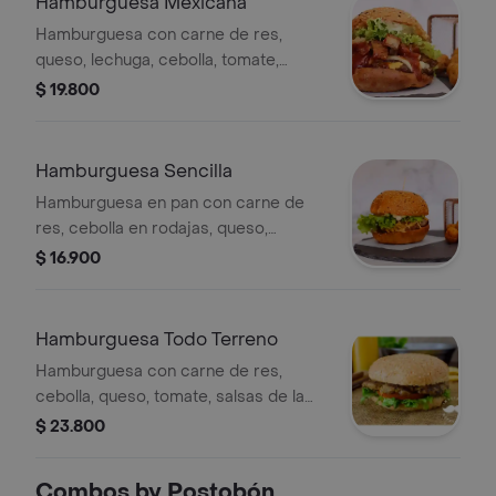
Hamburguesa Mexicana
Hamburguesa con carne de res,
queso, lechuga, cebolla, tomate,
jalapeños, frijoles y pico de gallo en
$ 19.800
pan con salsas de la casa.
Hamburguesa Sencilla
Hamburguesa en pan con carne de
res, cebolla en rodajas, queso,
rodajas de tomate, lechuga y salsas
$ 16.900
de la casa.
Hamburguesa Todo Terreno
Hamburguesa con carne de res,
cebolla, queso, tomate, salsas de la
casa, pollo, jamón, maíz, tocineta y
$ 23.800
champiñón en pan.
Combos by Postobón