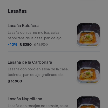
frijol refrito, pico de gallo y queso.
Lasañas
Lasaña Boloñesa
Lasaña con carne molida, salsa
napolitana de la casa, pan de ajo
gratinado de queso, orégano y
-40%
$ 8350
$ 13.900
tamaño a elegir.
Lasaña de la Carbonara
Lasaña con pollo en salsa de la casa,
tocineta, pan de ajo gratinado de
queso, orégano y tamaño a elegir.
$ 13.900
Lasaña Napolitana
Lasaña con rodajas de tomate, salsa