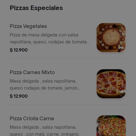
Pizzas Especiales
Pizza Vegetales
Pizza de masa delgada con salsa
napolitana, queso, rodajas de tomate,
champiñón, maíz, cebolla, pimentón y
$ 12.900
orégano.
Pizza Carnes Mixto
Masa delgada , salsa napolitana,
queso rodajas de tomate, jamón,
cabano, cebolla en rodajas y
$ 12.900
pimentón en cuadros.
Pizza Criolla Carne
Masa delgada , salsa napolitana,
queso , con maíz, carne, orégano.