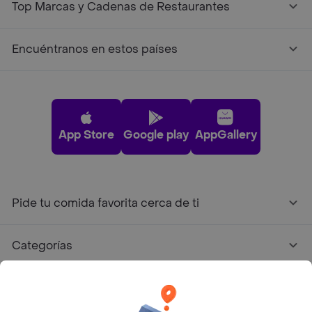
Top Marcas y Cadenas de Restaurantes
Encuéntranos en estos países
App Store
Google play
AppGallery
Pide tu comida favorita cerca de ti
Categorías
Únete a Rappi