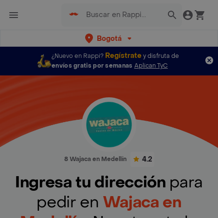
Bogotá
Regístrate
¿Nuevo en Rappi?
y disfruta de
envíos gratis por semanas
Aplican TyC
4.2
8 Wajaca en Medellín
Ingresa tu dirección
para
pedir en
Wajaca en