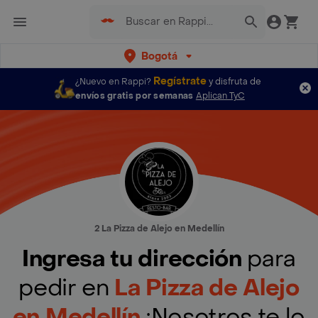
Bogotá
Regístrate
¿Nuevo en Rappi?
y disfruta de
envíos gratis por semanas
Aplican TyC
2 La Pizza de Alejo en Medellín
Ingresa tu dirección
para
pedir en
La Pizza de Alejo
en Medellín
¡Nosotros te lo