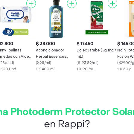
12.800
$ 38.000
$ 17.450
$ 145.0
nny Toallitas
Acondicionador
Dolex Jarabe ( 32 mg /
Isdin Fot
medas con Aloe
Herbal Essences
mL)
Fusion W
ra y Vitamina E
128/und
)
Aceite de Argan 400
(
$95/ml
)
(
$193.89/ml
)
Light Fp
(
$2900/
X 100 Und
mL
1 X 400 mL
1 X 90 mL
1 X 50 g
a Photoderm Protector Solar
en Rappi?