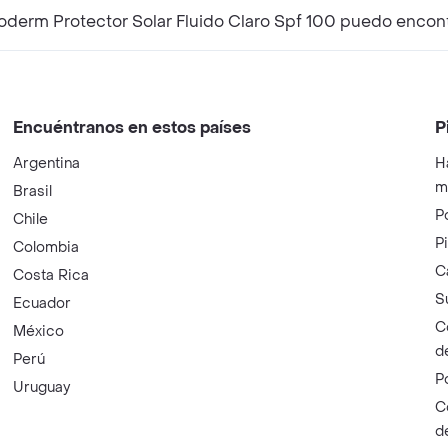
¿Qué productos complementarios a Bioderma Photoder
Encuéntranos en estos países
P
Argentina
H
m
Brasil
P
Chile
P
Colombia
C
Costa Rica
S
Ecuador
C
México
d
Perú
P
Uruguay
C
d