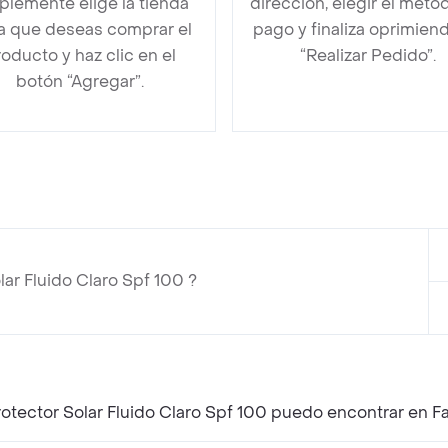
plemente elige la tienda
dirección, elegir el méto
la que deseas comprar el
pago y finaliza oprimien
oducto y haz clic en el
“Realizar Pedido”.
botón “Agregar”.
r Fluido Claro Spf 100 ?
¿Qué productos similares a Bioderma Photoderm Protector Solar Fluido Claro Spf