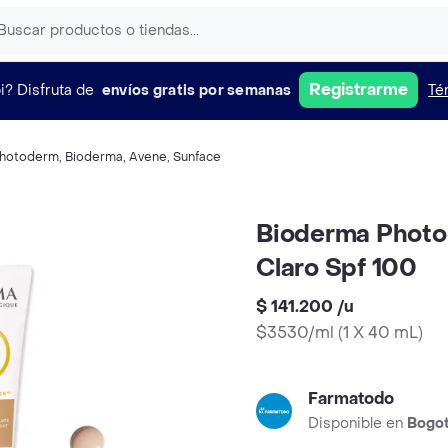
Registrarme
i?
Disfruta de
envíos gratis por semanas
Té
Photoderm
,
Bioderma
,
Avene
,
Sunface
Bioderma Photod
Claro Spf 100
$ 141.200
/
u
$3530/ml
(
1 X 40 mL
)
Farmatodo
Disponible en
Bogo