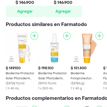
$ 146.900
$ 146.900
Agregar
Agregar
Productos similares en Farmatodo
$ 149.150
$ 198.150
$ 151.400
$ 
Bioderma Protector
Bioderma Protector
Bioderma
Av
Solar Photoderm
Solar Photoderm
Fotoprotector
Fl
Fluido Invisible Spf 100
(
$3728.75/ml
)
Pediatrics 50 Fps
(
$990.75/ml
)
Photoderm Cover
(
$3785/g
)
(
$
1 X 40 mL
1 x 200 mL
Touch Spf 50+
1 X 40 g
1 
Productos complementarios en Farmatod