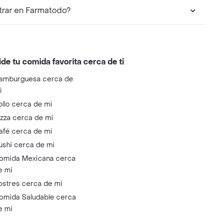
m Protector Solar Fluido Claro Spf 100 puedo encontrar en Farmatodo?
ide tu comida favorita cerca de ti
amburguesa cerca de
i
ollo cerca de mi
izza cerca de mi
afé cerca de mi
ushi cerca de mi
omida Mexicana cerca
e mi
ostres cerca de mi
omida Saludable cerca
e mi