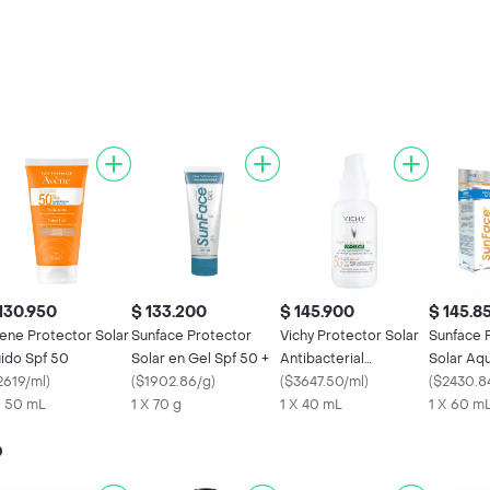
130.950
$ 133.200
$ 145.900
$ 145.8
ene Protector Solar
Sunface Protector
Vichy Protector Solar
Sunface 
uido Spf 50
Solar en Gel Spf 50 +
Antibacterial
Solar Aqu
2619/ml
)
(
$1902.86/g
)
Imperfecciones Fps
(
$3647.50/ml
)
(
$2430.8
X 50 mL
1 X 70 g
50
1 X 40 mL
1 X 60 m
o