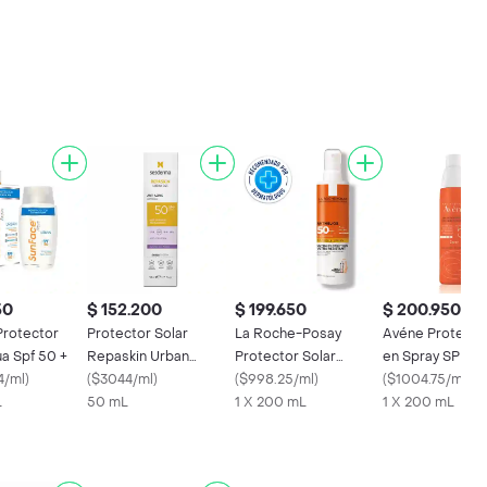
50
$ 152.200
$ 199.650
$ 200.950
Protector
Protector Solar
La Roche-Posay
Avéne Protector
a Spf 50 +
Repaskin Urban
Protector Solar
en Spray SPF 5
4/ml
)
Antiedad Spf50
(
$3044/ml
)
Anthelios Invisible
(
$998.25/ml
)
(
$1004.75/ml
)
L
50 mL
Spray Spf 50+
1 X 200 mL
1 X 200 mL