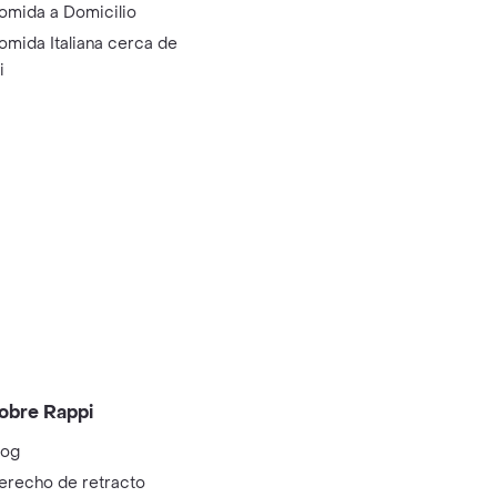
omida a Domicilio
omida Italiana cerca de
i
obre Rappi
log
erecho de retracto