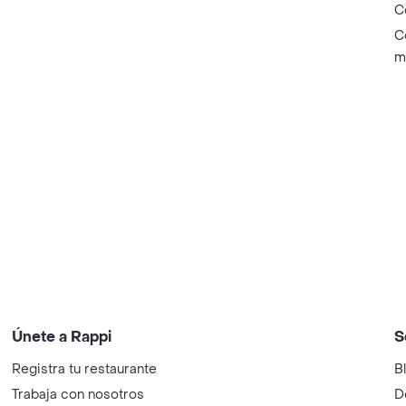
C
C
m
Únete a Rappi
S
Registra tu restaurante
B
Trabaja con nosotros
D