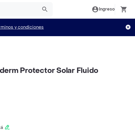
Ingreso
rminos y condiciones
erm Protector Solar Fluido
tá