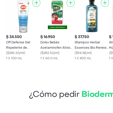
$ 34.550
$ 16.950
$ 37.750
$ 
Off Defense Gel
Dolex Bebés
Shampoo Herbal
Wi
Repelente de
Acetaminofen Alivio
Essences Bio:Renew
Hú
Insectos para Bebés
(
$345.50/ml
)
de la fiebre y el dolor
(
$282.50/ml
)
Aceite de Argan de
(
$94.38/ml
)
Ve
(
$
1 X 100 mL
1 X 60.0 mL
Marruecos Champu
1 X 400 mL
1 
400 ml
¿Cómo pedir
Bioderm