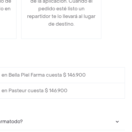
do de
de la aplicación. Cuando el
do en
pedido esté listo un
repartidor te lo llevará al lugar
de destino.
en Bella Piel Farma cuesta $ 146.900
en Pasteur cuesta $ 146.900
 100 puedo encontrar en Farmatodo?