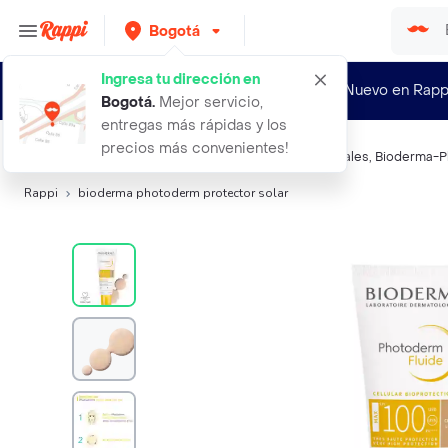
Bogotá
Ingresa tu dirección en
¿Nuevo en Rapp
Bogotá
.
Mejor servicio,
entregas más rápidas y los
precios más convenientes!
Búsquedas relacionadas:
Protectores solares corporales
,
Bioderma-
Rappi
bioderma photoderm protector solar