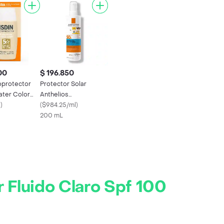
00
$ 196.850
oprotector
Protector Solar
ater Color
Anthelios
s 50
g
)
Dermopediatrics
(
$984.25/ml
)
200 mL
 Fluido Claro Spf 100