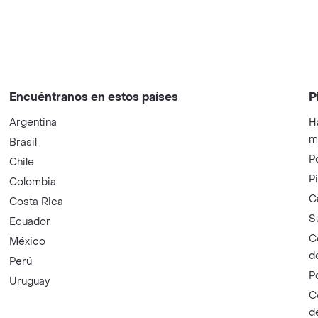
Encuéntranos en estos países
P
Argentina
H
m
Brasil
P
Chile
P
Colombia
C
Costa Rica
S
Ecuador
C
México
d
Perú
P
Uruguay
C
d