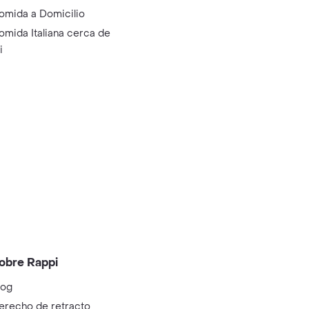
omida a Domicilio
omida Italiana cerca de
i
obre Rappi
log
erecho de retracto