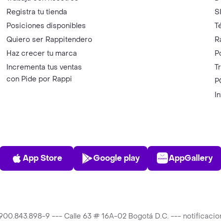
Registra tu tienda
S
Posiciones disponibles
T
Quiero ser Rappitendero
R
Haz crecer tu marca
P
Incrementa tus ventas
T
con Pide por Rappi
P
I
App Store
Play Store
AppGalle
App Store
Google play
AppGallery
T 900.843.898-9 --- Calle 63 # 16A-02 Bogotá D.C. --- notificac