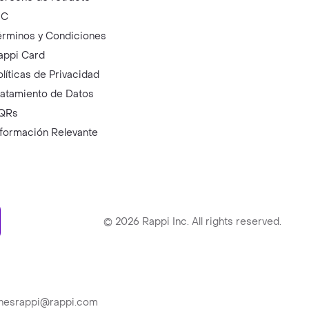
IC
érminos y Condiciones
appi Card
olíticas de Privacidad
ratamiento de Datos
QRs
nformación Relevante
ry
©
2026
Rappi Inc. All rights reserved.
ionesrappi@rappi.com