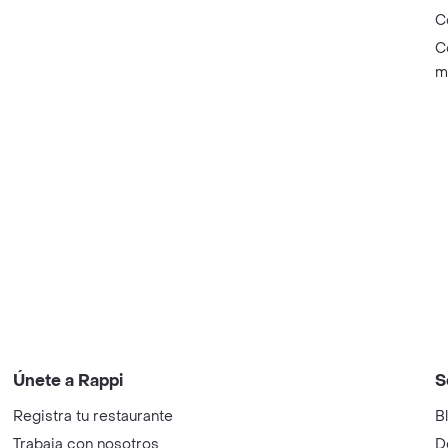
C
C
m
Únete a Rappi
S
Registra tu restaurante
B
Trabaja con nosotros
D