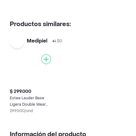
Productos similares:
Medipiel
$0
$ 299.000
Estee Lauder Base
Ligera Double Wear
Sheer Ivory Beige Fps
299000/und
20
Información del producto