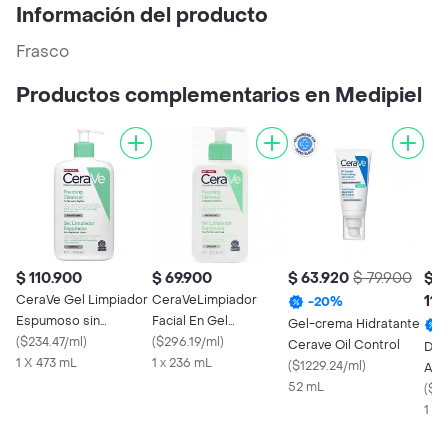
Información del producto
Frasco
Productos complementarios en Medipiel
$ 110.900
$ 69.900
$ 63.920
$ 79.900
$
CeraVe Gel Limpiador
CeraVeLimpiador
110
-
20
%
Espumoso sin
Facial En Gel
Gel-crema Hidratante
Perfume Piel Normal a
(
$234.47/ml
)
Hidratante Piel Normal
(
$296.19/ml
)
Cerave Oil Control
Der
Grasa
1 X 473 mL
A Grasa
1 x 236 mL
(
$1229.24/ml
)
Ant
52 mL
(
$28
1 x