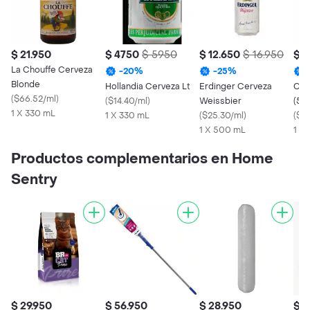
$ 21.950
$ 4750
$ 5950
$ 12.650
$ 16.950
$ 1
La Chouffe Cerveza
-
20
%
-
25
%
Blonde
Hollandia Cerveza Lt
Erdinger Cerveza
Cer
(
$66.52/ml
)
(
$14.40/ml
)
Weissbier
(50
1 X 330 mL
1 X 330 mL
(
$25.30/ml
)
(
$28
1 X 500 mL
1 X
Productos complementarios en Home
Sentry
$ 29.950
$ 56.950
$ 28.950
$ 5