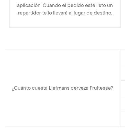
aplicación. Cuando el pedido esté listo un
repartidor te lo llevará al lugar de destino.
e
e
¿Cuánto cuesta Liefmans cerveza Fruitesse?
e
e
e