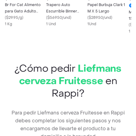
Br For Cat Alimento
Trapero Auto
Papel Burbuja Clark 1
para Gato Adulto
Escurrible Binner
M X 5 Largo
Man
Castrado Sabor Pollo
(
$29.95/g
)
107561
(
$56950/und
)
(
$28950/und
)
15M
1 Kg
1 Und
1Und
189
(
$5
1 U
¿Cómo pedir
Liefmans
cerveza Fruitesse
en
Rappi?
Para pedir Liefmans cerveza Fruitesse en Rappi
debes completar los siguientes pasos y nos
encargamos de llevarte el producto a tu