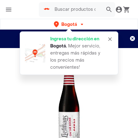
Bogotá
Regístrate
¿Nuevo en Rappi?
y disfruta de
Ingresa tu dirección en
envíos gratis por semanas
Aplican TyC
Bogotá
.
Mejor servicio,
entregas más rápidas y
los precios más
convenientes!