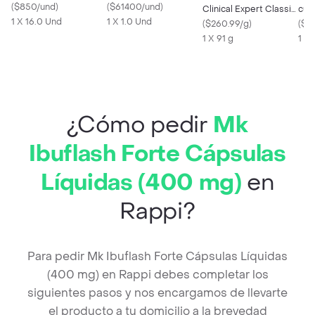
(
$850/und
)
4.5 mcg)
(
$61400/und
)
Clinical Expert Classic
cub
1 X 16.0 Und
1 X 1.0 Und
en Aerosol
(
$260.99/g
)
cho
(
$71
1 X 91 g
1 X 
¿Cómo pedir
Mk
Ibuflash Forte Cápsulas
Líquidas (400 mg)
en
Rappi?
Para pedir Mk Ibuflash Forte Cápsulas Líquidas
(400 mg) en Rappi debes completar los
siguientes pasos y nos encargamos de llevarte
el producto a tu domicilio a la brevedad