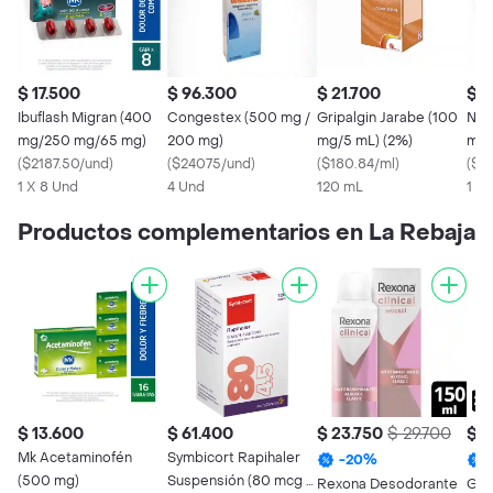
$ 17.500
$ 96.300
$ 21.700
$ 1
Ibuflash Migran (400
Congestex (500 mg /
Gripalgin Jarabe (100
Nor
mg/250 mg/65 mg)
200 mg)
mg/5 mL) (2%)
mg 
(
$2187.50/und
)
(
$24075/und
)
(
$180.84/ml
)
(
$1
1 X 8 Und
4 Und
120 mL
1 X
Productos complementarios en La Rebaja
$ 13.600
$ 61.400
$ 23.750
$ 29.700
$ 1
Mk Acetaminofén
Symbicort Rapihaler
-
20
%
(500 mg)
Suspensión (80 mcg /
Rexona Desodorante
Gal