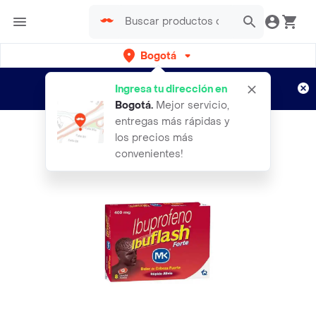
Bogotá
Regístrate
¿Nuevo en Rappi?
y disfruta de
Ingresa tu dirección en
envíos gratis por semanas
Aplican TyC
Bogotá
.
Mejor servicio,
entregas más rápidas y
los precios más
convenientes!