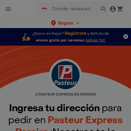
Bogotá
Regístrate
¿Nuevo en Rappi?
y disfruta de
envíos gratis por semanas
Aplican TyC
2 PASTEUR EXPRESS EN PEREIRA
Ingresa tu dirección
para
pedir en
Pasteur Express