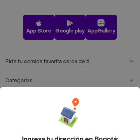
App Store
Google play
AppGallery
Pide tu comida favorita cerca de ti
Categorías
Únete a Rappi
Sobre Rappi
Facebook
Twitter
Instagram
Ingresa tu dirección en Bogotá: