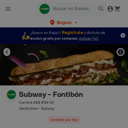
Bogotá
Regístrate
¿Nuevo en Rappi?
y disfruta de
envíos gratis por semanas
Aplican TyC
Subway - Fontibón
Carrera 68B #24-42
Sánduches - Subway
Cerrado por hoy