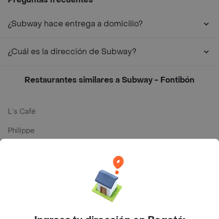
¿Subway hace entrega a domicilio?
¿Cuál es la dirección de Subway?
Restaurantes similares a Subway - Fontibón
L´s Café
Philippe
Baskin Robbins
La Cesta
Mercari - Postres
Myriam Camhi Co