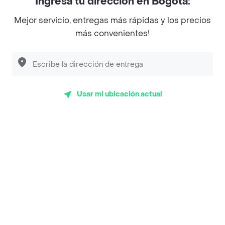
Ingresa tu dirección en Bogotá:
Magnifique
Mejor servicio, entregas más rápidas y los precios
Empanaditas de Pipian - Empanadas
más convenientes!
Desayunadero de la 42
Luisa Postres
Sopitas y Frijoladas
Usar mi ubicación actual
Subway
Top Marcas y Cadenas de Restaurantes
Encuéntranos en estos países