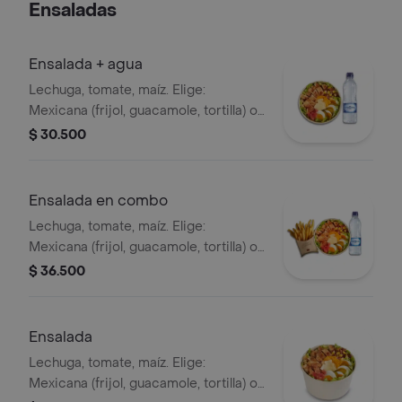
Ensaladas
Ensalada + agua
Lechuga, tomate, maíz. Elige:
Mexicana (frijol, guacamole, tortilla) o
Campestre (quesos, huevo, pepinillos)
$ 30.500
+ aderezo y adiciona la proteína que
prefieras (puede tener trazas de
alimentos de origen animal) + agua
Ensalada en combo
Lechuga, tomate, maíz. Elige:
Mexicana (frijol, guacamole, tortilla) o
Campestre (quesos, huevo, pepinillos)
$ 36.500
+ aderezo y adiciona la proteína que
prefieras (puede tener trazas de
alimentos de origen animal) + papas
Ensalada
medianas + bebida PET
Lechuga, tomate, maíz. Elige:
Mexicana (frijol, guacamole, tortilla) o