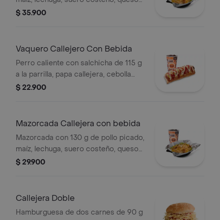
costeño, salsa BBQ, salsa Corral,
$ 35.900
salsa piña y papa callejera. + papas
Corral medianas + bebida PET
Vaquero Callejero Con Bebida
Perro caliente con salchicha de 115 g
a la parrilla, papa callejera, cebolla
picada, salsa blanca, salsa de tomate
$ 22.900
y mostaza en pan perro + bebida PET
Mazorcada Callejera con bebida
Mazorcada con 130 g de pollo picado,
maíz, lechuga, suero costeño, queso
costeño, salsa BBQ, salsa Corral,
$ 29.900
salsa piña y papa callejera. + bebida
PET
Callejera Doble
Hamburguesa de dos carnes de 90 g