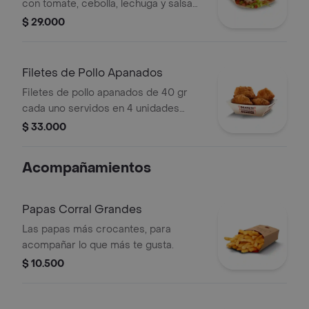
con tomate, cebolla, lechuga y salsa
blanca
$ 29.000
Filetes de Pollo Apanados
Filetes de pollo apanados de 40 gr
cada uno servidos en 4 unidades
acompañados de miel mostaza
$ 33.000
Acompañamientos
Papas Corral Grandes
Las papas más crocantes, para
acompañar lo que más te gusta.
$ 10.500