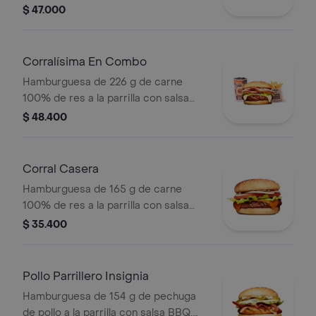
BBQ, tocineta, queso americano,
$ 47.000
pepinillos, lechuga, tomate, cebolla,
salsa blanca, salsa de tomate y
mostaza en pan papa + papas Corral
Corralísima En Combo
medianas + bebida PET
Hamburguesa de 226 g de carne
100% de res a la parrilla con salsa
bbq, queso mozzarella, tomate,
$ 48.400
cebolla, lechuga y salsas + papas
medianas (corral o cascos) + bebida
pet
Corral Casera
Hamburguesa de 165 g de carne
100% de res a la parrilla con salsa
bbq, queso americano, cebolla en
$ 35.400
rodajas, tomate en rodajas, lechuga y
salsas en pan ajonjolí
Pollo Parrillero Insignia
Hamburguesa de 154 g de pechuga
de pollo a la parrilla con salsa BBQ,