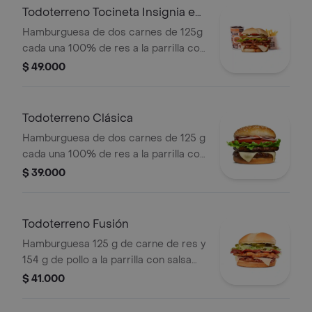
Todoterreno Tocineta Insignia en
combo
Hamburguesa de dos carnes de 125g
cada una 100% de res a la parrilla con
salsa BBQ, tocineta, queso
$ 49.000
mozzarella, pepinillos, lechuga,
tomate, cebolla, salsa blanca, salsa de
tomate y mostaza en pan papa +
Todoterreno Clásica
papas Corral medianas + bebida PET
Hamburguesa de dos carnes de 125 g
cada una 100% de res a la parrilla con
salsa bbq, queso mozzarella, lechuga,
$ 39.000
tomate en rodajas, cebolla en rodajas
y salsas
Todoterreno Fusión
Hamburguesa 125 g de carne de res y
154 g de pollo a la parrilla con salsa
BBQ, tocineta, queso mozzarella,
$ 41.000
pepinillos, lechuga, cebolla y salsa
miel mostaza en pan papa