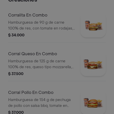
Creaciones
tiempo de entrega.
Corralita En Combo
Hamburguesa de 90 g de carne
100% de res, con tomate en rodajas,
cebolla en rodajas, lechuga, salsa
$ 34.000
blanca y salsa de tomate + papas
medianas (corral o cascos) + bebida
pet
Corral Queso En Combo
Hamburguesa de 125 g de carne
100% de res, queso tipo mozzarella,
tomate en rodajas, cebolla en rodajas,
$ 37.500
lechuga y salsas + papas medianas
(corral o cascos) + bebida pet
Corral Pollo En Combo
Hamburguesa de 154 g de pechuga
de pollo con salsa bbq, tomate en
rodajas, cebolla en rodajas, lechuga y
$ 37.000