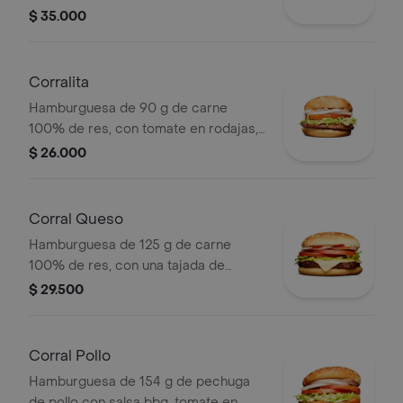
cebolla en rodajas, lechuga y salsas
$ 35.000
en pan ajonjolí + papas medianas
(corral o cascos) + bebida pet.
Corralita
Hamburguesa de 90 g de carne
100% de res, con tomate en rodajas,
cebolla en rodajas, lechuga, salsa
$ 26.000
blanca y salsa de tomate en pan
ajonjolí
Corral Queso
Hamburguesa de 125 g de carne
100% de res, con una tajada de
queso tipo mozzarella, tomate en
$ 29.500
rodajas, cebolla en rodajas, lechuga,
salsa blanca, salsa de tomate y
mostaza
Corral Pollo
Hamburguesa de 154 g de pechuga
de pollo con salsa bbq, tomate en