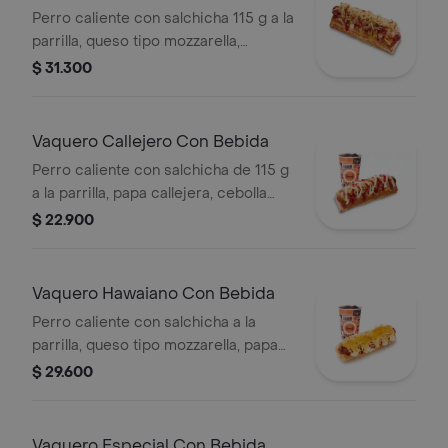
Perro caliente con salchicha 115 g a la
parrilla, queso tipo mozzarella,
tocineta picada, papa callejera,
$ 31.300
cebolla picada, salsa blanca, salsa de
tomate y mostaza en pan perro
Vaquero Callejero Con Bebida
Perro caliente con salchicha de 115 g
a la parrilla, papa callejera, cebolla
picada, salsa blanca, salsa de tomate
$ 22.900
y mostaza en pan perro + bebida PET
Vaquero Hawaiano Con Bebida
Perro caliente con salchicha a la
parrilla, queso tipo mozzarella, papa
callejera, piña, salsa blanca y salsa de
$ 29.600
tomate en pan perro + bebida pet
Vaquero Especial Con Bebida