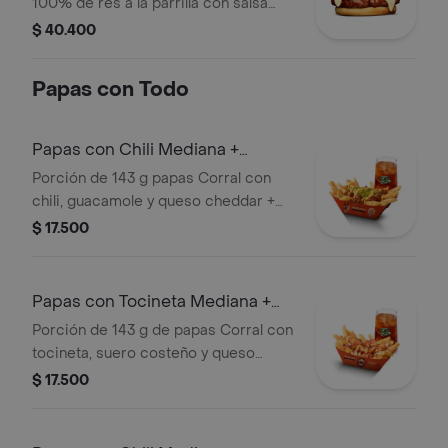
100% de res a la parrilla con salsa
bbq, queso mozzarella, tomate en
$ 40.400
rodajas, cebolla en rodajas, lechuga,
salsa blanca, salsa de tomate y
Papas con Todo
mostaza
Papas con Chili Mediana +
bebida
Porción de 143 g papas Corral con
chili, guacamole y queso cheddar +
bebida
$ 17.500
Papas con Tocineta Mediana +
bebida
Porción de 143 g de papas Corral con
tocineta, suero costeño y queso
cheddar + bebida
$ 17.500