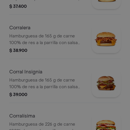
tocineta, una tajada de queso tipo
$ 37.400
mozzarella, pepinillos, cebolla en
rodajas, lechuga y miel mostaza en
pan papa
Corralera
Hamburguesa de 165 g de carne
100% de res a la parrilla con salsa
bbq, tocineta, una tajada de queso
$ 38.900
tipo americano, cebolla grillé y salsa
de tomate en pan ajonjolí
Corral Insignia
Hamburguesa de 165 g de carne
100% de res a la parrilla con salsa
BBQ, tocineta, queso americano,
$ 39.000
pepinillos, lechuga, tomate, cebolla,
salsa blanca, salsa de tomate y
mostaza en pan papa
Corralísima
Hamburguesa de 226 g de carne