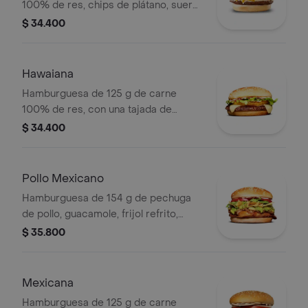
100% de res, chips de plátano, suero,
queso costeño rallado y salsa blanca
$ 34.400
en pan ajonjolí
Hawaiana
Hamburguesa de 125 g de carne
100% de res, con una tajada de
queso tipo mozzarella, piña, lechuga,
$ 34.400
salsa blanca y salsa de tomate en pan
ajonjolí
Pollo Mexicano
Hamburguesa de 154 g de pechuga
de pollo, guacamole, frijol refrito,
tortillas de maíz, tomate, lechuga y
$ 35.800
salsa blanca en pan ajonjolí
Mexicana
Hamburguesa de 125 g de carne