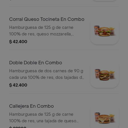
salsa blanca + papas medianas (corral
o cascos) + bebida pet
Corral Queso Tocineta En Combo
Hamburguesa de 125 g de carne
100% de res, queso mozzarella,
tocineta, tomate en rodajas, cebolla
$ 42.400
en rodajas, lechuga fresca y salsas +
papas medianas (corral o cascos) +
bebida
Doble Doble En Combo
Hamburguesa de dos carnes de 90 g
cada una 100% de res, dos tajadas de
queso tipo mozzarella, cebolla grillé,
$ 42.400
tomate, lechuga y salsa blanca en pan
ajonjolí + papas medianas (Corral o
cascos) + bebida PET
Callejera En Combo
Hamburguesa de 125 g de carne
100% de res, una tajada de queso
tipo mozzarella, papas callejera, salsa