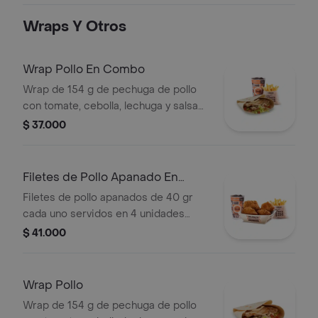
Wraps Y Otros
Wrap Pollo En Combo
Wrap de 154 g de pechuga de pollo
con tomate, cebolla, lechuga y salsa
blanca + papas medianas (corral o en
$ 37.000
cascos) + bebida pet
Filetes de Pollo Apanado En
Combo
Filetes de pollo apanados de 40 gr
cada uno servidos en 4 unidades
acompañados de miel mostaza +
$ 41.000
papas medianas (Corral o en cascos)
+ bebida PET
Wrap Pollo
Wrap de 154 g de pechuga de pollo