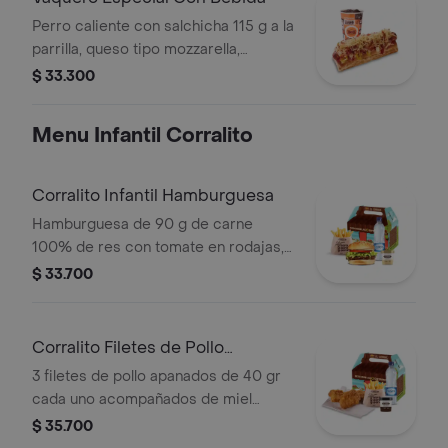
Perro caliente con salchicha 115 g a la
parrilla, queso tipo mozzarella,
tocineta picada, papa callejera,
$ 33.300
cebolla picada, salsa blanca, salsa de
tomate y mostaza en pan perro +
Menu Infantil Corralito
bebida PET
Corralito Infantil Hamburguesa
Hamburguesa de 90 g de carne
100% de res con tomate en rodajas,
lechuga en julianas, salsa blanca y
$ 33.700
salsa de tomate con papas corral
medianas, bebida y vasito de helado
60 g
Corralito Filetes de Pollo
Apanados
3 filetes de pollo apanados de 40 gr
cada uno acompañados de miel
mostaza con papas Corral medianas,
$ 35.700
bebida y vasito de helado 60 g