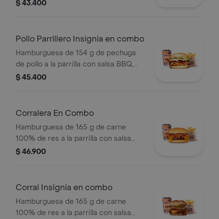
bbq, queso americano, cebolla,
$ 43.400
tomate, lechuga y salsas en pan
ajonjolí + papas medianas (corral o
cascos) + bebida
Pollo Parrillero Insignia en combo
Hamburguesa de 154 g de pechuga
de pollo a la parrilla con salsa BBQ,
tocineta, una tajada de queso tipo
$ 45.400
mozzarella, pepinillos, cebolla en
rodajas, lechuga y miel mostaza en
pan papa + papas medianas (Corral o
Corralera En Combo
cascos) + bebida PET
Hamburguesa de 165 g de carne
100% de res a la parrilla con salsa
bbq, tocineta, queso americano,
$ 46.900
cebolla grillé y salsa de tomate +
papas medianas (corral o cascos) +
bebida pet
Corral Insignia en combo
Hamburguesa de 165 g de carne
100% de res a la parrilla con salsa