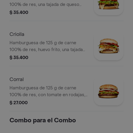
100% de res, una tajada de queso
tipo mozzarella, guacamole, fríjol
$ 35.400
refrito, tomate en rodajas, cebolla en
rodajas, lechuga y salsa blanca
Criolla
Hamburguesa de 125 g de carne
100% de res, huevo frito, una tajada
de queso tipo mozzarella, cebolla
$ 35.400
grillé, tomate en rodajas, lechuga,
salsa blanca y salsa de tomate
Corral
Hamburguesa de 125 g de carne
100% de res, con tomate en rodajas,
cebolla en rodajas, lechuga, salsa
$ 27.000
blanca, salsa de tomate y mostaza en
pan ajonjolí
Combo para el Combo