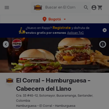
Bogotá
Regístrate
¿Nuevo en Rappi?
y disfruta de
envíos gratis por semanas
Aplican TyC
El Corral - Hamburguesa -
Cabecera del Llano
Cra. 33 #45-12, Sotomayor, Bucaramanga, Santander,
Colombia
Hamburguesa - El Corral - Hamburguesa