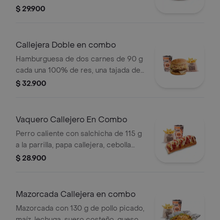
tipo mozzarella, papas callejera, salsa
$ 29.900
blanca, salsa de tomate y mostaza en
pan ajonjolí + papas Corral medianas
+ bebida PET
Callejera Doble en combo
Hamburguesa de dos carnes de 90 g
cada una 100% de res, una tajada de
queso tipo mozzarella, papas
$ 32.900
callejera, salsa blanca, salsa de
tomate y mostaza en pan ajonjolí +
papas Corral medianas + bebida PET
Vaquero Callejero En Combo
Perro caliente con salchicha de 115 g
a la parrilla, papa callejera, cebolla
picada, salsa blanca, salsa de tomate
$ 28.900
y mostaza en pan perro + papas
medianas (Corral o cascos) + bebida
PET
Mazorcada Callejera en combo
Mazorcada con 130 g de pollo picado,
maíz, lechuga, suero costeño, queso