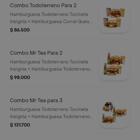
Combo Todoterreno Para 2
Hamburguesa Todoterreno Tocineta
Insignia + Hamburguesa Corral Queso
+ 2 papas grandes + 2 bebidas
$ 86.500
Combo Mr Tea Para 2
Hamburguesa Todoterreno Tocineta
Insignia + Hamburguesa Todoterreno
Callejera + 2 papas grandes + 2 Mr
$ 98.000
Tea sabor a limón
Combo Mr Tea para 3
Hamburguesa Todoterreno Tocineta
Insignia + Hamburguesa Todoterreno
Callejera + 2 papas grandes + 2 Mr
$ 131.700
Tea sabor a limón + Menú Corralito
Hamburguesa