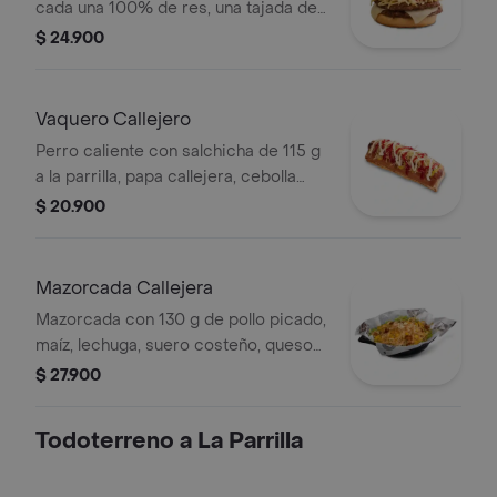
cada una 100% de res, una tajada de
queso tipo mozzarella, papas
$ 24.900
callejera, salsa blanca, salsa de
tomate y mostaza en pan ajonjolí
Vaquero Callejero
Perro caliente con salchicha de 115 g
a la parrilla, papa callejera, cebolla
picada, salsa blanca, salsa de tomate
$ 20.900
y mostaza en pan perro
Mazorcada Callejera
Mazorcada con 130 g de pollo picado,
maíz, lechuga, suero costeño, queso
costeño, salsa BBQ, salsa Corral,
$ 27.900
salsa piña y papa callejera.
Todoterreno a La Parrilla