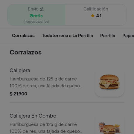
Envío
Calificación
Gratis
4.1
(nuevos usuarios)
Corralazos
Todoterreno a La Parrilla
Parrilla
Papa
Corralazos
Callejera
Hamburguesa de 125 g de carne
100% de res, una tajada de queso
tipo mozzarella, papas callejera, salsa
$ 21.900
blanca, salsa de tomate y mostaza en
pan ajonjolí
Callejera En Combo
Hamburguesa de 125 g de carne
100% de res, una tajada de queso