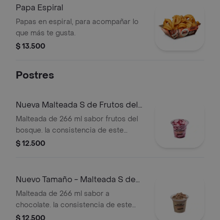
Papa Espiral
Papas en espiral, para acompañar lo
que más te gusta.
$ 13.500
Postres
Nueva Malteada S de Frutos del
Bosque
Malteada de 266 ml sabor frutos del
bosque. la consistencia de este
producto puede variar debido al
$ 12.500
tiempo de entrega.
Nuevo Tamaño - Malteada S de
Chocolate
Malteada de 266 ml sabor a
chocolate. la consistencia de este
producto puede variar debido al
$ 12.500