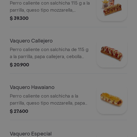
Perro caliente con salchicha 115 g a la
parrilla, queso tipo mozzarella,
tocineta picada, papa callejera,
$ 39.300
cebolla picada, salsa blanca, salsa de
tomate y mostaza en pan perro +
papas medianas (Corral o en cascos)
Vaquero Callejero
+ bebida PET
Perro caliente con salchicha de 115 g
a la parrilla, papa callejera, cebolla
picada, salsa blanca, salsa de tomate
$ 20.900
y mostaza en pan perro
Vaquero Hawaiano
Perro caliente con salchicha a la
parrilla, queso tipo mozzarella, papa
callejera, piña, salsa blanca y salsa de
$ 27.600
tomate en pan perro
Vaquero Especial