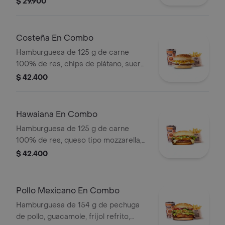
$ 29.900
blanca, salsa de tomate y mostaza en
pan ajonjolí + papas Corral medianas
+ bebida PET
Costeña En Combo
Hamburguesa de 125 g de carne
100% de res, chips de plátano, suero,
queso costeño rallado y salsa blanca
$ 42.400
en pan ajonjolí + papas medianas
(corral o cascos) + bebida pet
Hawaiana En Combo
Hamburguesa de 125 g de carne
100% de res, queso tipo mozzarella,
piña, lechuga, salsa blanca y salsa de
$ 42.400
tomate en pan ajonjolí + papas
medianas (corral o cascos) + bebida
pet
Pollo Mexicano En Combo
Hamburguesa de 154 g de pechuga
de pollo, guacamole, frijol refrito,