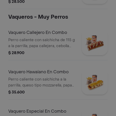
Campestre (quesos, huevo, pepinillos)
$ 28.500
+ aderezo y adiciona la proteína que
prefieras (puede tener trazas de
Vaqueros - Muy Perros
alimentos de origen animal)
Vaquero Callejero En Combo
Perro caliente con salchicha de 115 g
a la parrilla, papa callejera, cebolla
picada, salsa blanca, salsa de tomate
$ 28.900
y mostaza en pan perro + papas
medianas (Corral o cascos) + bebida
PET
Vaquero Hawaiano En Combo
Perro caliente con salchicha a la
parrilla, queso tipo mozzarella, papa
callejera, piña y salsas en pan perro +
$ 35.600
papas medianas (corral o en cascos)
+ bebida pet
Vaquero Especial En Combo