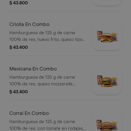
tortillas de maíz, tomate, lechuga y
$ 43.800
salsa blanca + papas medianas (corral
o cascos) + bebida pet
Criolla En Combo
Hamburguesa de 125 g de carne
100% de res, huevo frito, queso tipo
mozzarella, cebolla grillé, tomate en
$ 43.400
rodajas, lechuga y salsas + papas
medianas (corral o cascos) + bebida
pet
Mexicana En Combo
Hamburguesa de 125 g de carne
100% de res, queso mozzarella,
guacamole, fríjol refrito, tomate,
$ 43.400
cebolla, lechuga y salsa blanca +
papas medianas (corral o cascos) +
bebida pet
Corral En Combo
Hamburguesa de 125 g de carne
100% de res, con tomate en rodajas,