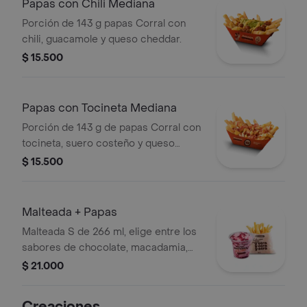
Papas con Chili Mediana
Porción de 143 g papas Corral con
chili, guacamole y queso cheddar.
$ 15.500
Papas con Tocineta Mediana
Porción de 143 g de papas Corral con
tocineta, suero costeño y queso
cheddar.
$ 15.500
Malteada + Papas
Malteada S de 266 ml, elige entre los
sabores de chocolate, macadamia,
frutos del bosque, vainilla o Café +
$ 21.000
papas medianas. La consistencia de
este producto puede variar debido al