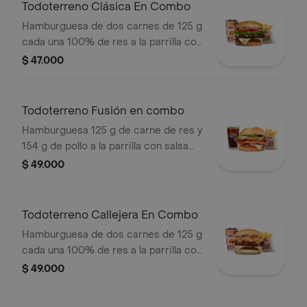
Todoterreno Clásica En Combo
Hamburguesa de dos carnes de 125 g
cada una 100% de res a la parrilla con
salsa bbq, queso mozzarella, lechuga,
$ 47.000
tomate, cebolla y salsas + papas
medianas (corral o cascos) + bebida
Todoterreno Fusión en combo
Hamburguesa 125 g de carne de res y
154 g de pollo a la parrilla con salsa
BBQ, tocineta, queso mozzarella,
$ 49.000
pepinillos, lechuga, cebolla y salsa
miel mostaza en pan papa + papas
medianas (Corral o cascos) + bebida
Todoterreno Callejera En Combo
PET
Hamburguesa de dos carnes de 125 g
cada una 100% de res a la parrilla con
salsa bbq, tocineta, queso mozzarella,
$ 49.000
papas callejera y salsas + papas
medianas(corral o cascos) + bebida