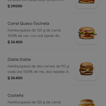
rodajas, cebolla en rodajas, lechuga y
$ 29.000
salsa blanca en pan ajonjolí
Corral Queso Tocineta
Hamburguesa de 125 g de carne
100% de res, con una tajada de
queso tipo mozzarella, tocineta,
$ 34.400
tomate en rodajas, cebolla en rodajas,
lechuga fresca y salsas en pan ajonjolí
Doble Doble
Hamburguesa de dos carnes de 90 g
cada una 100% de res, dos tajadas de
queso tipo mozzarella, cebolla grillé,
$ 34.400
tomate, lechuga y salsa blanca en pan
ajonjolí
Costeña
Hamburguesa de 125 g de carne