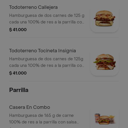
Todoterreno Callejera
Hamburguesa de dos carnes de 125 g
cada una 100% de res a la parrilla con
salsa bbq, tocineta, queso mozzarella,
$ 41.000
papas callejera, salsa blanca, salsa
bbq y mostaza en pan ajonjolí
Todoterreno Tocineta Insignia
Hamburguesa de dos carnes de 125g
cada una 100% de res a la parrilla con
salsa BBQ, tocineta, queso
$ 41.000
mozzarella, pepinillos, lechuga,
tomate, cebolla, salsa blanca, salsa de
Parrilla
tomate y mostaza en pan papa
Casera En Combo
Hamburguesa de 165 g de carne
100% de res a la parrilla con salsa