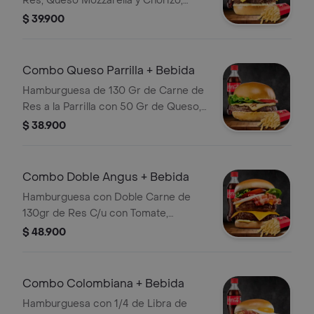
Res, Queso Mozzarella y Chorizo,
Salsas, Bebida, Chimichurri y
$ 39.900
Guarnición a Elección
Combo Queso Parrilla + Bebida
Hamburguesa de 130 Gr de Carne de
Res a la Parrilla con 50 Gr de Queso,
Tomate, Lechuga, Guarnición a
$ 38.900
Elección y Bebida
Combo Doble Angus + Bebida
Hamburguesa con Doble Carne de
130gr de Res C/u con Tomate,
Cebolla, Lechuga, Queso Cheddar,
$ 48.900
Salsa, Papas y Bebida
Combo Colombiana + Bebida
Hamburguesa con 1/4 de Libra de