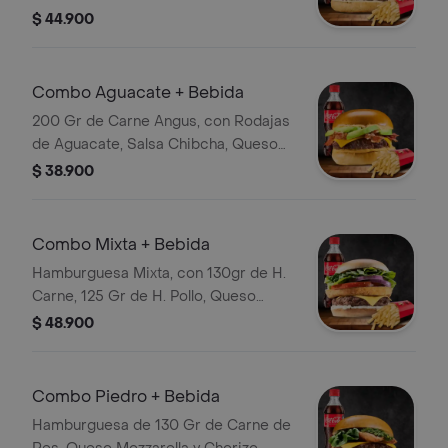
Cheddar, Lechuga, Tocineta y Salsa
$ 44.900
de la Casa con Papas y Bebida
Combo Aguacate + Bebida
200 Gr de Carne Angus, con Rodajas
de Aguacate, Salsa Chibcha, Queso
Cheddar, Tocineta Crocante, Papas y
$ 38.900
Bebida
Combo Mixta + Bebida
Hamburguesa Mixta, con 130gr de H.
Carne, 125 Gr de H. Pollo, Queso
Cheddar, Tomate, Lechuga, Cebolla
$ 48.900
con Papas y Bebida
Combo Piedro + Bebida
Hamburguesa de 130 Gr de Carne de