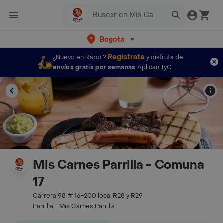
Bogotá
Regístrate
¿Nuevo en Rappi?
y disfruta de
envíos gratis por semanas
Aplican TyC
Mis Carnes Parrilla - Comuna
17
Carrera 98 # 16-200 local R28 y R29
Parrilla - Mis Carnes Parrilla