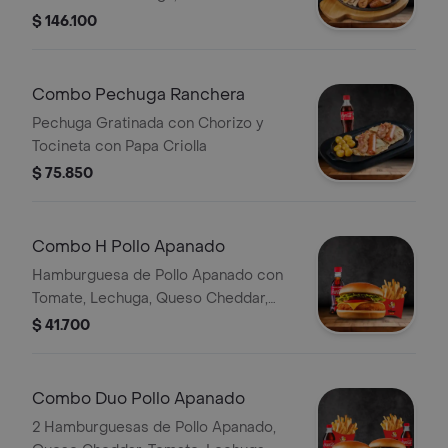
Costilla Bbq, Chicharrón, Chorizo,
$ 146.100
Morcilla, Arepa de Queso, Plátano y
Papa Criolla 2 Bebida a Elección
Combo Pechuga Ranchera
Pechuga Gratinada con Chorizo y
Tocineta con Papa Criolla
$ 75.850
Combo H Pollo Apanado
Hamburguesa de Pollo Apanado con
Tomate, Lechuga, Queso Cheddar,
con Papas y Bebida
$ 41.700
Combo Duo Pollo Apanado
2 Hamburguesas de Pollo Apanado,