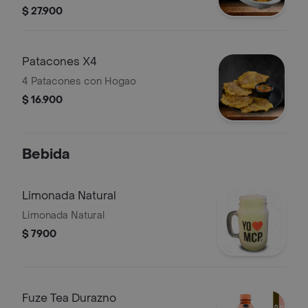
Papa Criolla
$ 27.900
Patacones X4
4 Patacones con Hogao
$ 16.900
Bebida
Limonada Natural
Limonada Natural
$ 7900
Fuze Tea Durazno