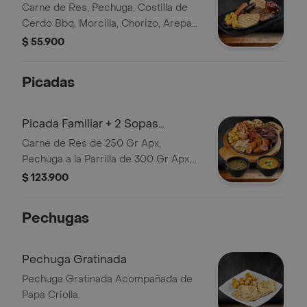
Carne de Res, Pechuga, Costilla de
Cerdo Bbq, Morcilla, Chorizo, Arepa
de Queso, Papa Criolla, Guacamole
$ 55.900
Bebida
Picadas
Picada Familiar + 2 Sopas
Personales
Carne de Res de 250 Gr Apx,
Pechuga a la Parrilla de 300 Gr Apx,
Costilla BBQ 80 Gr Apx , Chicharrón
$ 123.900
100gr Apx, Chorizo, Morcilla, Arepa
de Queso, Plátano y Papa Criolla; .
Pechugas
Escoja Dos Sopas Personales de
Ajiaco 380 Gr o Lentejas 380 Gr
Pechuga Gratinada
Pechuga Gratinada Acompañada de
Papa Criolla.