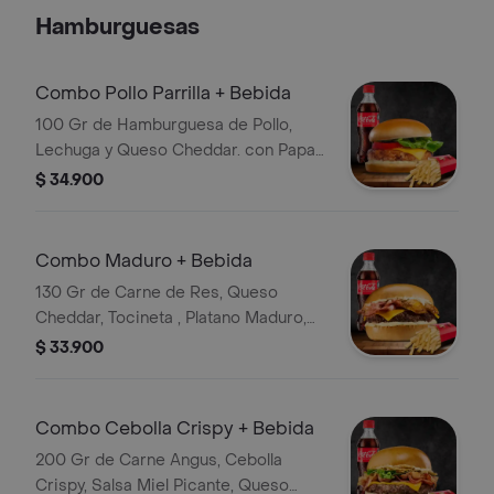
Hamburguesas
Combo Pollo Parrilla + Bebida
100 Gr de Hamburguesa de Pollo,
Lechuga y Queso Cheddar. con Papas
y Bebida
$ 34.900
Combo Maduro + Bebida
130 Gr de Carne de Res, Queso
Cheddar, Tocineta , Platano Maduro,
Papas, Salsa de la Casa y Bebida
$ 33.900
Combo Cebolla Crispy + Bebida
200 Gr de Carne Angus, Cebolla
Crispy, Salsa Miel Picante, Queso