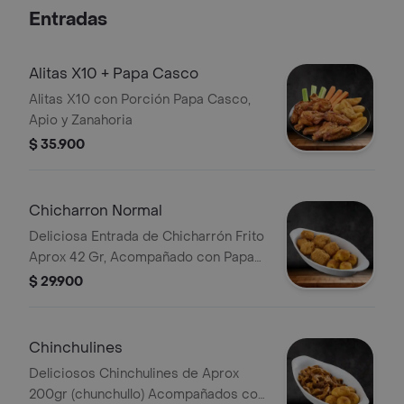
Entradas
Alitas X10 + Papa Casco
Alitas X10 con Porción Papa Casco,
Apio y Zanahoria
$ 35.900
Chicharron Normal
Deliciosa Entrada de Chicharrón Frito
Aprox 42 Gr, Acompañado con Papa
Criolla
$ 29.900
Chinchulines
Deliciosos Chinchulines de Aprox
200gr (chunchullo) Acompañados con