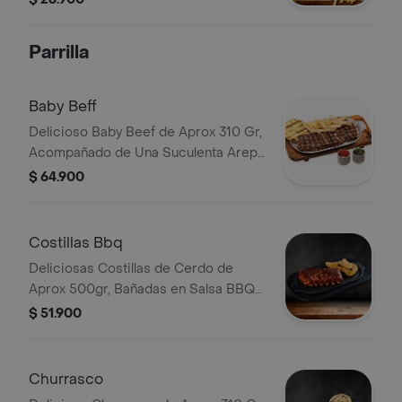
Temporada
Parrilla
Baby Beff
Delicioso Baby Beef de Aprox 310 Gr,
Acompañado de Una Suculenta Arepa
Recién Hecha y Papas Francesa.
$ 64.900
Costillas Bbq
Deliciosas Costillas de Cerdo de
Aprox 500gr, Bañadas en Salsa BBQ
con Papas en Casco Crujientes
$ 51.900
Churrasco