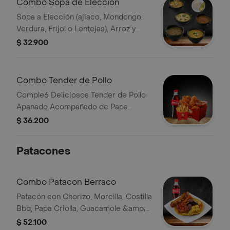
Combo Sopa de Eleccion
1 Paquete de Trufas
Sopa a Elección (ajiaco, Mondongo,
Verdura, Frijol o Lentejas), Arroz y
Aguacate
$ 32.900
Combo Tender de Pollo
Comple6 Deliciosos Tender de Pollo
Apanado Acompañado de Papa
Francesa Bebida
$ 36.200
Patacones
Combo Patacon Berraco
Patacón con Chorizo, Morcilla, Costilla
Bbq, Papa Criolla, Guacamole &amp;
Hogao Bebida
$ 52.100