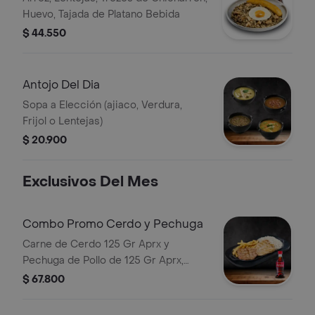
Huevo, Tajada de Platano Bebida
$ 44.550
Antojo Del Dia
Sopa a Elección (ajiaco, Verdura,
Frijol o Lentejas)
$ 20.900
Exclusivos Del Mes
Combo Promo Cerdo y Pechuga
Carne de Cerdo 125 Gr Aprx y
Pechuga de Pollo de 125 Gr Aprx,
Acompañadas de Papas Fritas y Una
$ 67.800
Porción de Arroz Blanco Bebida