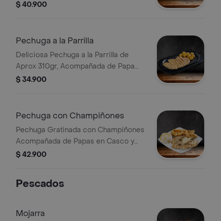
$ 40.900
Pechuga a la Parrilla
Deliciosa Pechuga a la Parrilla de
Aprox 310gr, Acompañada de Papa
Criolla
$ 34.900
Pechuga con Champiñones
Pechuga Gratinada con Champiñones
Acompañada de Papas en Casco y
Arroz de la Finca con Mazorca
$ 42.900
Pescados
Mojarra