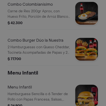
Combo Colombianísimo
Carne de Res 200gr Aprox, con
Huevo Frito, Porción de Arroz Blanco,
Papa Francesa y Chimichurri. Bebida
$ 42.300
Elección
Combo Burger Dúo la Nuestra
2 Hamburguesas con Queso Cheddar,
Tocineta Acompañadas de Papas y 2
Bebida
$ 77.700
Menu Infantil
Menu Infantil
Hamburguesa Sencilla o 6 Tender de
Pollo con Papas Francesa, Salsas,
Jugo Del Valle 200 ml y Juguete de
$ 26.900