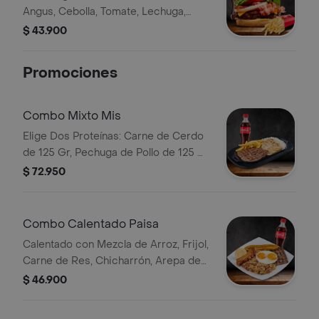
Angus, Cebolla, Tomate, Lechuga,
Queso Cheddar, Tocineta, Salsas,
$ 43.900
Papas y Bebida
Promociones
Combo Mixto Mis
Elige Dos Proteínas: Carne de Cerdo
de 125 Gr, Pechuga de Pollo de 125 Gr
o Carne de Res de 125 Gr,
$ 72.950
Acompañadas de Papas Fritas y Una
Porción de Arroz Blanco. Bebida
Combo Calentado Paisa
Calentado con Mezcla de Arroz, Frijol,
Carne de Res, Chicharrón, Arepa de
Pincho, Tajada de Plátano y Huevo
$ 46.900
Frito Bebida