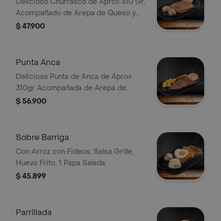
Delicioso Churrasco de Aprox 310 Gr,
Acompañado de Arepa de Queso y
Papa Salada.
$ 47.900
Punta Anca
Deliciosa Punta de Anca de Aprox
310gr Acompañada de Arepa de
Queso, Chorizo, Papas Criollas
$ 56.900
Crujientes.
Sobre Barriga
Con Arroz con Fideos, Salsa Grille,
Huevo Frito, 1 Papa Salada.
$ 45.899
Parrillada