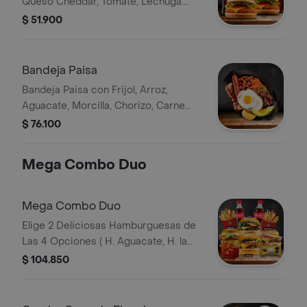
Queso Cheddar, Tomate, Lechuga.
Ambos Combos con Papas y Bebida
$ 51.900
Bandeja Paisa
Bandeja Paisa con Frijol, Arroz,
Aguacate, Morcilla, Chorizo, Carne
Molida, Huevo, Chicharrón Porcion y
$ 76.100
Arepa de Pincho.
Mega Combo Duo
Mega Combo Duo
Elige 2 Deliciosas Hamburguesas de
Las 4 Opciones ( H. Aguacate, H. la
Nuestra, H. Colombiana y H. Piedro)
$ 104.850
en Un Termino Jugoso 3/4
Acompañadas de 2 Porciones de
Papas, 2 Bebidas, 6 Tender de Pollo y