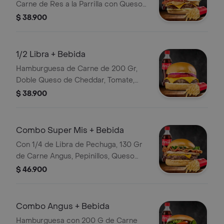
Carne de Res a la Parrilla con Queso
Mozzarella, Huevo Frito, Tocineta y
$ 38.900
Cebolla Grille con Guarnición a
Elección y Bebida
1/2 Libra + Bebida
Hamburguesa de Carne de 200 Gr,
Doble Queso de Cheddar, Tomate,
Cebolla, Papas y Bebida
$ 38.900
Combo Super Mis + Bebida
Con 1/4 de Libra de Pechuga, 130 Gr
de Carne Angus, Pepinillos, Queso
Cheddar, Tocinera, Lechuga. con
$ 46.900
Papas y Bebida
Combo Angus + Bebida
Hamburguesa con 200 G de Carne