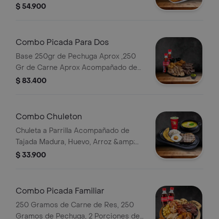
Francesa Bebida
$ 54.900
Combo Picada Para Dos
Base 250gr de Pechuga Aprox ,250
Gr de Carne Aprox Acompañado de
Papa Criolla, Plátano Maduro,
$ 83.400
Guacamole y 2 Bebidas a Eleccion.
Combo Chuleton
Chuleta a Parrilla Acompañado de
Tajada Madura, Huevo, Arroz &amp;
Sopa a Elección. Limonada
$ 33.900
Combo Picada Familiar
250 Gramos de Carne de Res, 250
Gramos de Pechuga, 2 Porciones de