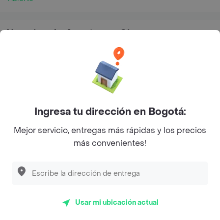
Horarios de Apertura y Cierre
Lunes
11:15 - 21:45
Martes
11:15 - 21:45
Miércoles
11:15 - 21:45
Jueves
11:15 - 21:45
Ingresa tu dirección en Bogotá:
Viernes
11:15 - 21:45
Mejor servicio, entregas más rápidas y los precios
más convenientes!
Sábado
11:15 - 21:45
Domingo
11:15 - 21:45
Usar mi ubicación actual
¿Dónde comprar Parrilla en Cali?