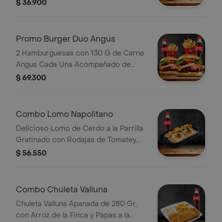
Hogao, Arroz, Aguacate, con
$ 36.900
Deliciosa Sopa de Frijol Bebida.
Promo Burger Duo Angus
2 Hamburguesas con 130 G de Carne
Angus Cada Una Acompañado de
Cebolla, Tomate, Lechuga, Queso
$ 69.300
Cheddar, Tocineta, Salsas, 2
Porciones de Papas y 2 Bebida a
Eleccion
Combo Lomo Napolitano
Delicioso Lomo de Cerdo a la Parrilla
Gratinado con Rodajas de Tomatey
Papa en Casco con Bebida.
$ 56.550
Combo Chuleta Valluna
Chuleta Valluna Apanada de 280 Gr,
con Arroz de la Finca y Papas a la