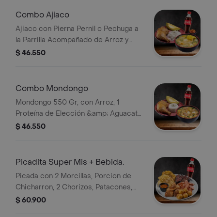
Combo Ajiaco
Ajiaco con Pierna Pernil o Pechuga a
la Parrilla Acompañado de Arroz y
Aguacate. Cocacola
$ 46.550
Combo Mondongo
Mondongo 550 Gr, con Arroz, 1
Proteína de Elección &amp; Aguacate
Coca-cola
$ 46.550
Picadita Super Mis + Bebida.
Picada con 2 Morcillas, Porcion de
Chicharron, 2 Chorizos, Patacones,
Papas Criollas y Hogao Bebida
$ 60.900