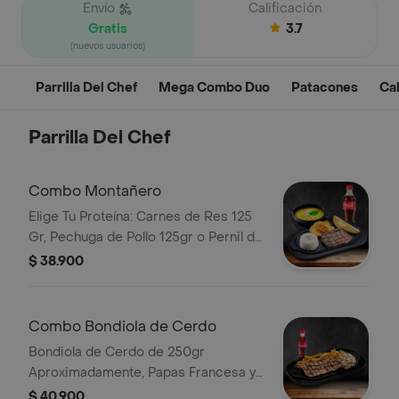
Envío
Calificación
Gratis
3.7
(nuevos usuarios)
Parrilla Del Chef
Mega Combo Duo
Patacones
Ca
Parrilla Del Chef
Combo Montañero
Elige Tu Proteína: Carnes de Res 125
Gr, Pechuga de Pollo 125gr o Pernil de
Cerdo 125gr Acompañada de Patacón
$ 38.900
con Hogao, Arroz, Aguacate, con
Deliciosa Sopa Bebida
Combo Bondiola de Cerdo
Bondiola de Cerdo de 250gr
Aproximadamente, Papas Francesa y
Porción de Arroz con Fideos y Bebida
$ 40.900