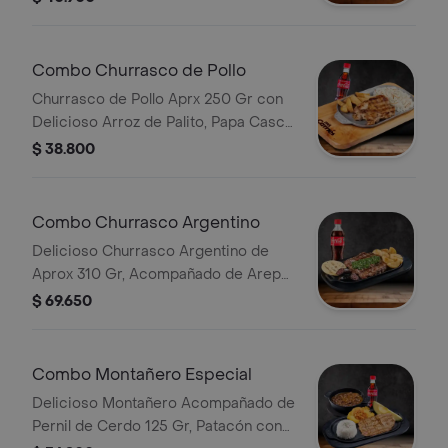
de Eleccion.
Combo Churrasco de Pollo
Churrasco de Pollo Aprx 250 Gr con
Delicioso Arroz de Palito, Papa Casco
y Bebida.
$ 38.800
Combo Churrasco Argentino
Delicioso Churrasco Argentino de
Aprox 310 Gr, Acompañado de Arepa,
Papa Casco Crujiente, Un Toque de
$ 69.650
Chimichurri con Bebida de Eleccion.
Combo Montañero Especial
Delicioso Montañero Acompañado de
Pernil de Cerdo 125 Gr, Patacón con