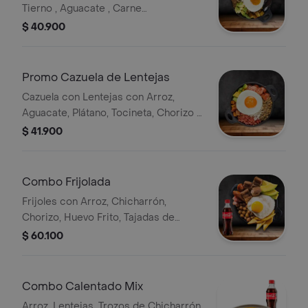
Tierno , Aguacate , Carne
Desmechada , Plátano Maduro y
$ 40.900
Huevo.
Promo Cazuela de Lentejas
Cazuela con Lentejas con Arroz,
Aguacate, Plátano, Tocineta, Chorizo y
Huevo.
$ 41.900
Combo Frijolada
Frijoles con Arroz, Chicharrón,
Chorizo, Huevo Frito, Tajadas de
Plátano y Aguacate Bebida
$ 60.100
Combo Calentado Mix
Arroz, Lentejas, Trozos de Chicharrón,