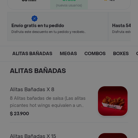
(nuevos usuarios)
Envío gratis en tu pedido
Hasta 54% 
Disfruta este descuento en tu pedido y recíbelo
Disfruta este de
en minutos.
en minutos.
ALITAS BAÑADAS
MEGAS
COMBOS
BOXES
ALITAS BAÑADAS
Alitas Bañadas X 8
8 Alitas bañadas de salsa (Las alitas
picantes hot wings equivalen a un
trozo de ala)
$ 23.900
Alitas Bañadas X 15