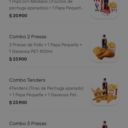
1 PopCorn Mediano (Trocitos de
pechuga apanados) + 1 Papa Pequeña
+ 1 Gaseosa PET 400ml + 1 Blister de
$ 20.900
Salsa BBQ
Combo 2 Presas
2 Presas de Pollo + 1 Papa Pequeña +
1 Gaseosa PET 400ml
$ 23.900
Combo Tenders
4Tenders (Tiras de Pechuga apanado)
+ 1 Papa Pequeña + 1 Gaseosa Pet
400ml + 1 Balde de Salsa 100g
$ 23.900
Combo 3 Presas