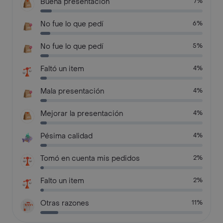
Buena presentación
7%
No fue lo que pedí
6%
No fue lo que pedí
5%
Faltó un item
4%
Mala presentación
4%
Mejorar la presentación
4%
Pésima calidad
4%
Tomó en cuenta mis pedidos
2%
Falto un item
2%
Otras razones
11%