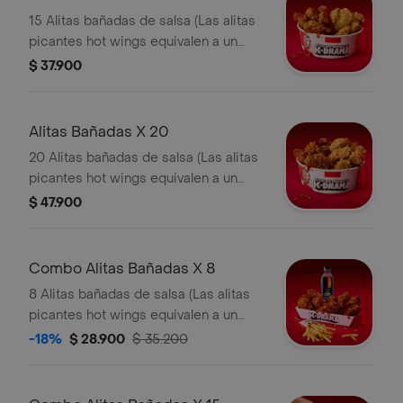
15 Alitas bañadas de salsa (Las alitas
picantes hot wings equivalen a un
trozo de ala)
$ 37.900
Alitas Bañadas X 20
20 Alitas bañadas de salsa (Las alitas
picantes hot wings equivalen a un
trozo de ala)
$ 47.900
Combo Alitas Bañadas X 8
8 Alitas bañadas de salsa (Las alitas
picantes hot wings equivalen a un
trozo de ala) + 1 Papa Pequeña + 1
-18%
$ 28.900
$ 35.200
Gaseosa Pet