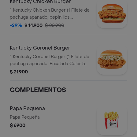
Kentucky Chicken Burger
1 Kentucky Chicken Burger (1 Filete de
pechuga apanado, pepinillos,
mayonesa premium y mantequilla)
-29%
$ 14.900
$ 20.900
Kentucky Coronel Burger
1 Kentucky Coronel Burger (1 Filete de
pechuga apanado, Ensalada Coleslaw,
BBQ y mantequilla)
$ 21.900
COMPLEMENTOS
Papa Pequena
Papa Pequeña
$ 6900