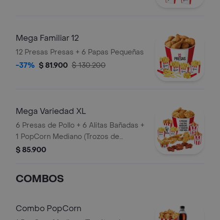
Mega Familiar 12
12 Presas Presas + 6 Papas Pequeñas
-37%
$ 81.900
$ 130.200
Mega Variedad XL
6 Presas de Pollo + 6 Alitas Bañadas +
1 PopCorn Mediano (Trozos de
pechuga apanados) + 4 Tenders (Tiras
$ 85.900
de Pollo Pechuga apanadas) + 2 Papas
Pequeñas + 2 Sudaes de Arequipe + 1
COMBOS
Balde de Salsa 100g
Combo PopCorn