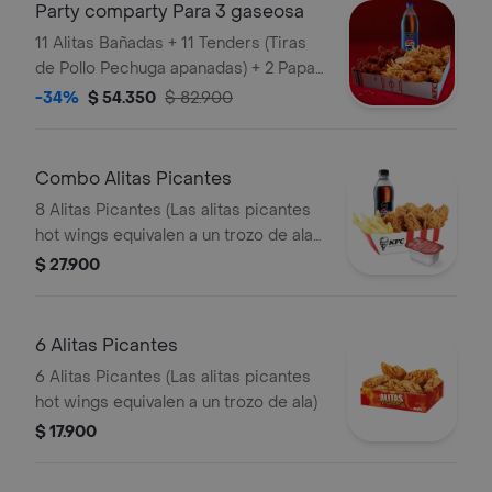
Party comparty Para 3 gaseosa
11 Alitas Bañadas + 11 Tenders (Tiras
de Pollo Pechuga apanadas) + 2 Papas
Pequeñas + 1 Balde de Salsa 100g + 1
-34%
$ 54.350
$ 82.900
Gaseosa 1,5 lts
Combo Alitas Picantes
8 Alitas Picantes (Las alitas picantes
hot wings equivalen a un trozo de ala)
+ 1 Papa Pequeña + 1 Gaseosa PET
$ 27.900
400ml + + 1 Blister de Salsa BBQ
6 Alitas Picantes
6 Alitas Picantes (Las alitas picantes
hot wings equivalen a un trozo de ala)
$ 17.900