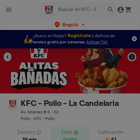
Bogotá
Regístrate
¿Nuevo en Rappi?
y disfruta de
envíos gratis por semanas
Aplican TyC
KFC - Pollo - La Candelaria
Av. Jiménez # 5 - 52
Pollo - KFC - Pollo
Delivery
Envío
Calificación
Gratis
4.1
35 min