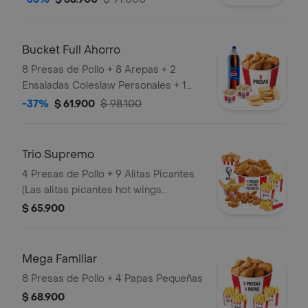
Bucket Full Ahorro
8 Presas de Pollo + 8 Arepas + 2
Ensaladas Coleslaw Personales + 1
Gaseosa 1,5 Litros
-37%
$ 61.900
$ 98.100
Trio Supremo
4 Presas de Pollo + 9 Alitas Picantes
(Las alitas picantes hot wings
equivalen a un trozo de ala) + 1
$ 65.900
PopCorn Mediano (Trozos de
pechuga apanados) + 3 Papas
Pequeñas + 1 Balde de Salsa 100g
Mega Familiar
8 Presas de Pollo + 4 Papas Pequeñas
$ 68.900