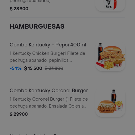
pechuga apanados)
$ 28.900
HAMBURGUESAS
Combo Kentucky + Pepsi 400ml
1 Kentucky Chicken Burge(1 Filete de
pechuga apanado, pepinillos,
mayonesa premium y mantequilla) + 1
-54%
$ 15.500
$ 33.800
Papa Pequeña + 1 Gaseosa PET
400ml + 1 Balde de Salsa 100g
Combo Kentucky Coronel Burger
1 Kentucky Coronel Burger (1 Filete de
pechuga apanado, Ensalada Coleslaw,
BBQ y mantequilla) + 1 Papa Pequeña
$ 29.900
+ 1 Gaseosa PET 400ml