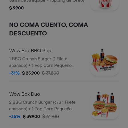
Salsa de Arequipe + topping de Oreo)
$ 9900
NO COMA CUENTO, COMA
DESCUENTO
Wow Box BBQ Pop
1 BBQ Crunch Burger (1 Filete
apanado) + 1 Pop Corn Pequeño
(Trocitos de pechuga pollo apanados)
-31%
$ 25.900
$ 37.800
+ 1 Papa Pequeña + 1 Gaseosa PET
400ml
Wow Box Duo
2 BBQ Crunch Burger (c/u 1 Filete
apanado) + 1 Pop Corn Pequeño
(Trocitos de pechuga apanados) + 2
-35%
$ 39.900
$ 61.700
Papa Pequeña + 2 Gaseosas PET