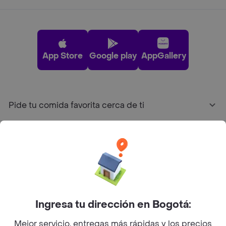
App Store
Google play
AppGallery
Pide tu comida favorita cerca de ti
Categorías
Únete a Rappi
Sobre Rappi
Ingresa tu dirección en Bogotá:
Mejor servicio, entregas más rápidas y los precios