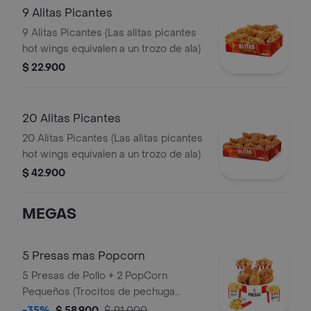
9 Alitas Picantes
9 Alitas Picantes (Las alitas picantes
hot wings equivalen a un trozo de ala)
$ 22.900
20 Alitas Picantes
20 Alitas Picantes (Las alitas picantes
hot wings equivalen a un trozo de ala)
$ 42.900
MEGAS
5 Presas mas Popcorn
5 Presas de Pollo + 2 PopCorn
Pequeños (Trocitos de pechuga
apanados) + 3 Papas Pequeñas
-35%
$ 58.900
$ 91.000