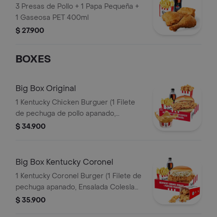
3 Presas de Pollo + 1 Papa Pequeña +
1 Gaseosa PET 400ml
$ 27.900
BOXES
Big Box Original
1 Kentucky Chicken Burguer (1 Filete
de pechuga de pollo apanado,
pepinillos, mayonesa premium y
$ 34.900
mantequilla) + 1 PopCorn Peq + 1 Papa
Peq + 1 Gaseosa Pet 400ml + 1 Balde
de Salsa 100g
Big Box Kentucky Coronel
1 Kentucky Coronel Burger (1 Filete de
pechuga apanado, Ensalada Coleslaw,
BBQ y mantequilla) + 1 Pop Corn
$ 35.900
Pequeño+ 1 Papa Pequeña + 1