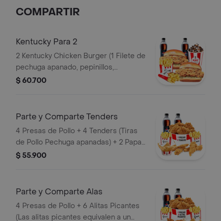
Gaseosa PET 400ml
COMPARTIR
Kentucky Para 2
2 Kentucky Chicken Burger (1 Filete de
pechuga apanado, pepinillos,
mayonesa premium y mantequilla) + 2
$ 60.700
Papas Pequeñas + 2 Gaseosas PET
400ml + 1 Avalancha Oreo
Parte y Comparte Tenders
4 Presas de Pollo + 4 Tenders (Tiras
de Pollo Pechuga apanadas) + 2 Papas
Pequeñas + 1 Balde de Salsa 100g + 2
$ 55.900
Gaseosas Pet 400 ml
Parte y Comparte Alas
4 Presas de Pollo + 6 Alitas Picantes
(Las alitas picantes equivalen a un