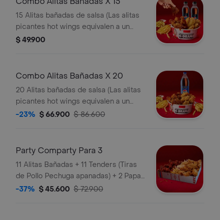
Combo Alitas Bañadas X 15
15 Alitas bañadas de salsa (Las alitas
picantes hot wings equivalen a un
trozo de ala) + 2 Papa Pequeña + 2
$ 49.900
Gaseosa Pet
Combo Alitas Bañadas X 20
20 Alitas bañadas de salsa (Las alitas
picantes hot wings equivalen a un
trozo de ala) + 3 Papa Pequeña + 1
-23%
$ 66.900
$ 86.600
Gaseosa 1,5 lts
Party Comparty Para 3
11 Alitas Bañadas + 11 Tenders (Tiras
de Pollo Pechuga apanadas) + 2 Papas
Pequeñas + 1 Balde de Salsa 100g
-37%
$ 45.600
$ 72.900