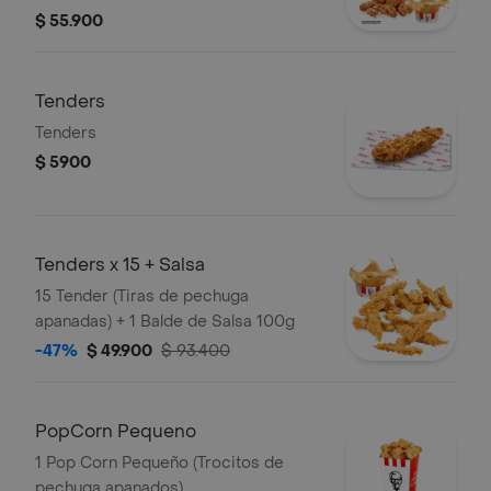
trozo de ala) + 2 Papas Pequeñas + 2
$ 55.900
Gaseosas Pet 400ml + 1 Balde de
Salsa 100g
Tenders
Tenders
$ 5900
Tenders x 15 + Salsa
15 Tender (Tiras de pechuga
apanadas) + 1 Balde de Salsa 100g
-47%
$ 49.900
$ 93.400
PopCorn Pequeno
1 Pop Corn Pequeño (Trocitos de
pechuga apanados)