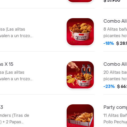
$ 37.900
Combo Ali
sa (Las alitas
8 Alitas bañ
valen a un trozo
picantes ho
de ala) + 1
-18%
$ 28
s X 15
Combo Ali
a (Las alitas
20 Alitas ba
valen a un trozo
picantes ho
a + 2 Gaseosa Pet
de ala) + 3
-23%
$ 66
lts
 3
Party com
11 Alitas Ba
) + 2 Papas
Pollo Pechu