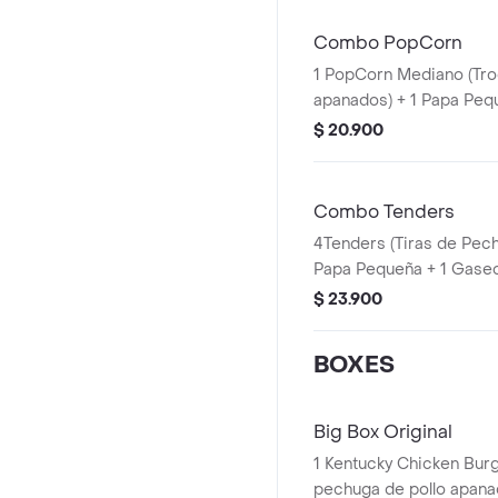
Combo PopCorn
1 PopCorn Mediano (Tro
apanados) + 1 Papa Peq
PET 400ml + 1 Blister d
$ 20.900
Combo Tenders
4Tenders (Tiras de Pec
Papa Pequeña + 1 Gaseo
Balde de Salsa 100g
$ 23.900
BOXES
Big Box Original
1 Kentucky Chicken Burgu
pechuga de pollo apanad