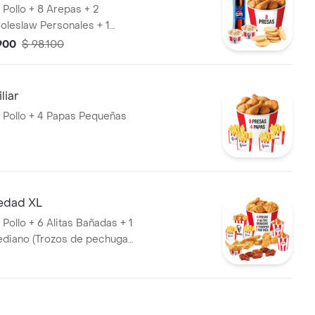
 Pollo + 8 Arepas + 2
oleslaw Personales + 1
 Litros
.900
$ 98.100
liar
 Pollo + 4 Papas Pequeñas
edad XL
Pollo + 6 Alitas Bañadas + 1
diano (Trozos de pechuga
 4 Tenders (Tiras de Pollo
anadas) + 2 Papas Pequeñas +
 Arequipe + 1 Balde de Salsa