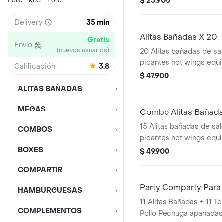
$ 23.900
Pollo - KFC - Pollo
Delivery
35 min
Alitas Bañadas X 20
Gratis
Envío
(nuevos usuarios)
20 Alitas bañadas de sal
picantes hot wings equi
Calificación
3.8
de ala)
$ 47.900
ALITAS BAÑADAS
MEGAS
Combo Alitas Bañada
15 Alitas bañadas de sals
COMBOS
picantes hot wings equi
de ala) + 2 Papa Pequeñ
BOXES
$ 49.900
COMPARTIR
Party Comparty Para
HAMBURGUESAS
11 Alitas Bañadas + 11 Tenders (Tiras de
COMPLEMENTOS
Pollo Pechuga apanadas