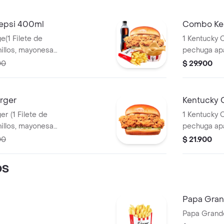
epsi 400ml
Combo Ken
e(1 Filete de
1 Kentucky C
pechuga apanado, Ensalada Coleslaw,
 + 1 Papa Pequeña
BBQ y mantequilla) + 1 Papa Pequeña + 1
00
$ 29.900
+ 1 Balde de
Gaseosa PE
rger
Kentucky 
te de
1 Kentucky C
pechuga apanado, Ensalada Coleslaw,
BBQ y man
00
$ 21.900
OS
Papa Gra
Papa Grand