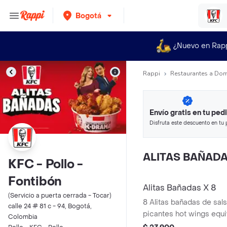
Bogotá
¿Nuevo en Rap
Rappi
Restaurantes a Dom
Envío gratis en tu ped
Disfruta este descuento en tu 
en minutos.
ALITAS BAÑAD
KFC - Pollo -
Fontibón
Alitas Bañadas X 8
(Servicio a puerta cerrada - Tocar)
8 Alitas bañadas de sals
calle 24 # 81 c - 94, Bogotá,
picantes hot wings equi
Colombia
de ala)