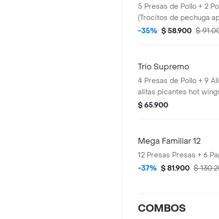
5 Presas de Pollo + 2 PopCorn Pequeños
(Trocitos de pechuga a
Papas Pequeñas
-35%
$ 58.900
$ 91.0
Trio Supremo
4 Presas de Pollo + 9 Al
alitas picantes hot wing
trozo de ala) + 1 PopCo
$ 65.900
de pechuga apanados) 
Pequeñas + 1 Balde de 
Mega Familiar 12
12 Presas P
-37%
$ 81.900
$ 130.
COMBOS