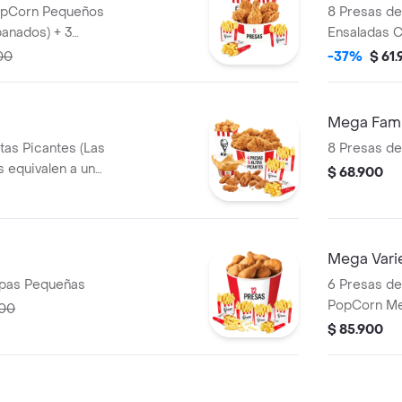
8 Presas de
panados) + 3
Ensaladas C
Gaseosa 1,5
00
-37%
$ 61
Mega Fami
itas Picantes (Las
8 Presas de
s equivalen a un
$ 68.900
rn Mediano (Trozos
+ 3 Papas
Salsa 100g
Mega Vari
resas + 6 Papas Pequeñas
6 Presas de 
PopCorn Me
200
apanados) +
$ 85.900
Pechuga ap
2 Sudaes de
100g