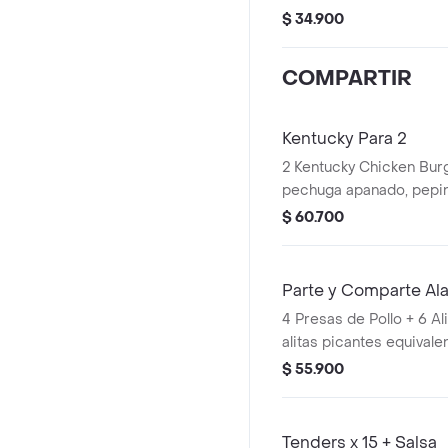
mayonesa premium y man
$ 34.900
PopCorn Peq + 1 Papa P
Pet 400ml + 1 Balde de
COMPARTIR
Kentucky Para 2
2 Kentucky Chicken Burg
pechuga apanado, pepinillos, mayonesa
premium y mantequilla) 
$ 60.700
Pequeñas + 2 Gaseosas
Avalancha Oreo
Parte y Comparte Al
4 Presas de Pollo + 6 Al
alitas picantes equivalen
+ 2 Papas Pequeñas + 2
$ 55.900
400ml + 1 Balde de Sal
Tenders x 15 + Salsa