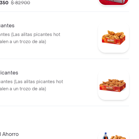
.350
$ 82.900
 lts
icantes
antes (Las alitas picantes hot
len a un trozo de ala)
Picantes
cantes (Las alitas picantes hot
len a un trozo de ala)
l Ahorro