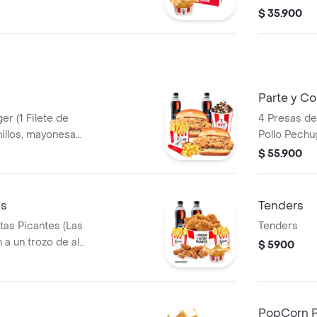
tequilla) + 1
BBQ y mantequilla) + 1 Pop Corn
$ 35.900
eq + 1 Gaseosa
Pequeño+ 1
 Salsa 100g
PET 400ml
Parte y C
er (1 Filete de
4 Presas de 
Pollo Pechu
+ 2 Papas
Pequeñas + 
$ 55.900
 PET 400ml + 1
Gaseosas P
as
Tenders
itas Picantes (Las
Tenders
 a un trozo de ala)
$ 5900
 Gaseosas Pet
sa 100g
PopCorn 