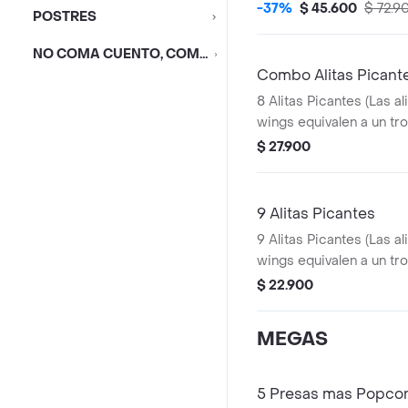
Pequeñas + 1 Balde
-37%
$ 45.600
$ 72.9
POSTRES
NO COMA CUENTO, COMA DESCUENTO
Combo Alitas Picant
8 Alitas Picantes (Las al
wings equivalen a un tro
Papa Pequeña + 1 Gase
$ 27.900
1 Blister de Salsa BBQ
9 Alitas Picantes
9 Alitas Picantes (Las al
wings equivalen a un tro
$ 22.900
MEGAS
5 Presas mas Popco