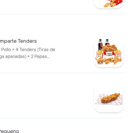
 Papa Pequeña + 1 Gaseosa
omparte Tenders
Pollo + 4 Tenders (Tiras de
ga apanadas) + 2 Papas
1 Balde de Salsa 100g + 2
et 400 ml
Pequeno