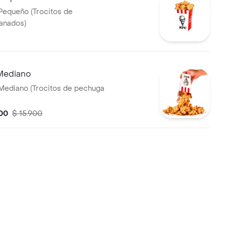
Pequeño (Trocitos de
anados)
Mediano
Mediano (Trocitos de pechuga
00
$ 15.900