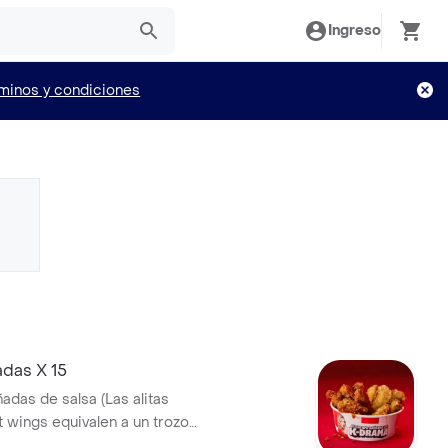
Ingreso
minos y condiciones
adas X 15
ñadas de salsa (Las alitas
t wings equivalen a un trozo