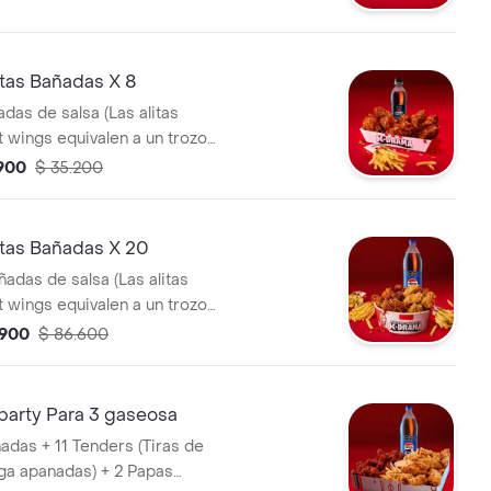
tas Bañadas X 8
adas de salsa (Las alitas
t wings equivalen a un trozo
 Papa Pequeña + 1 Gaseosa Pet
.900
$ 35.200
tas Bañadas X 20
ñadas de salsa (Las alitas
t wings equivalen a un trozo
 Papa Pequeña + 1 Gaseosa 1,5
.900
$ 86.600
party Para 3 gaseosa
ñadas + 11 Tenders (Tiras de
ga apanadas) + 2 Papas