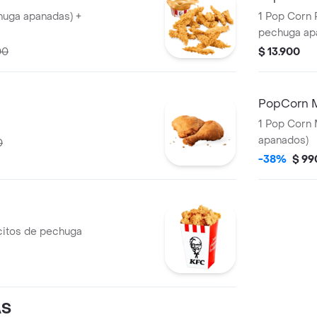
huga apanadas) +
1 Pop Corn 
pechuga ap
00
$ 13.900
PopCorn 
1 Pop Corn 
apanados)
0
-38%
$ 99
citos de pechuga
AS