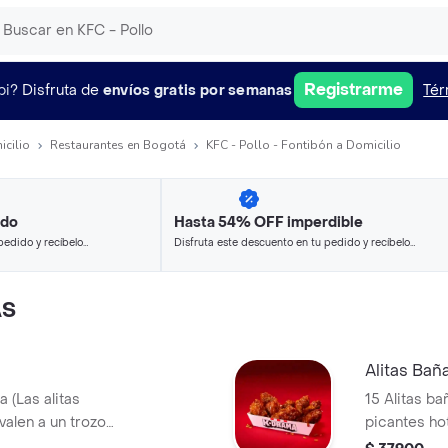
Registrarme
pi?
Disfruta de
envíos gratis por semanas
Tér
icilio
Restaurantes en Bogotá
KFC - Pollo - Fontibón a Domicilio
ido
Hasta 54% OFF imperdible
pedido y recíbelo
Disfruta este descuento en tu pedido y recíbelo
en minutos.
AS
Alitas Bañ
a (Las alitas
15 Alitas ba
valen a un trozo
picantes ho
de ala)