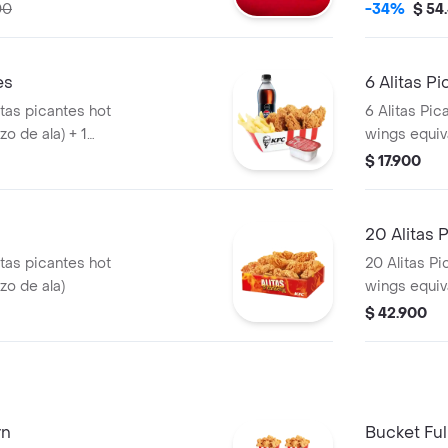
 de Salsa 100g
Pequeñas + 1 Balde de Salsa 100g + 1
00
-34%
$ 54
Gaseosa 1,5
es
6 Alitas P
itas picantes hot
6 Alitas Pic
zo de ala) + 1
wings equiva
osa PET 400ml + +
$ 17.900
20 Alitas 
itas picantes hot
20 Alitas Pi
zo de ala)
wings equiva
$ 42.900
rn
Bucket Ful