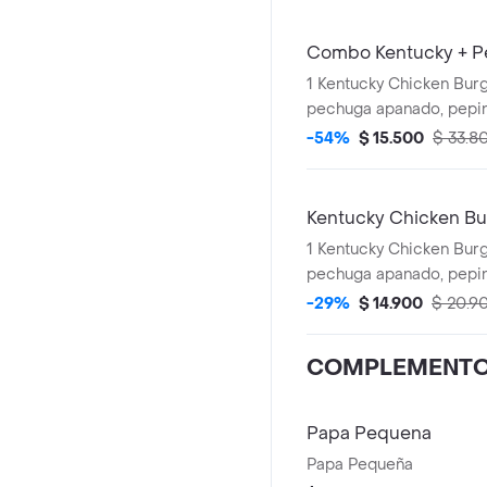
Combo Kentucky + P
1 Kentucky Chicken Burg
pechuga apanado, pepinillos, mayonesa
premium y mantequilla)
-54%
$ 15.500
$ 33.8
+ 1 Gaseosa PET 400ml 
Salsa 100g
Kentucky Chicken Bu
1 Kentucky Chicken Burger (1 File
pechuga apanado, pepinillos, mayonesa
premium y mantequilla)
-29%
$ 14.900
$ 20.9
COMPLEMENT
Papa Pequena
Papa Pequeña