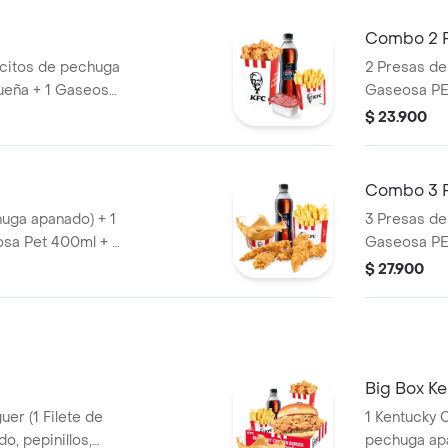
Combo 2 
citos de pechuga
2 Presas de
ueña + 1 Gaseosa
Gaseosa PE
e Salsa BBQ
$ 23.900
Combo 3 
huga apanado) + 1
3 Presas de
sa Pet 400ml + 1
Gaseosa PE
$ 27.900
Big Box K
er (1 Filete de
1 Kentucky Coron
o, pepinillos,
pechuga apanado, Ensalada Coleslaw,