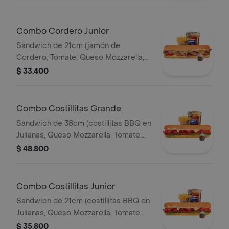
Francesa 140gr Pet400ml.
Combo Cordero Junior
Sandwich de 21cm (jamón de
Cordero, Tomate, Queso Mozzarella,
Lechuga y Salsa de Ajo) Papa
$ 33.400
Francesa 140gr Pet400ml.
Combo Costillitas Grande
Sandwich de 38cm (costillitas BBQ en
Julianas, Queso Mozzarella, Tomate.
Salsa Bbq, Lechuga y Salsa de Ajo)
$ 48.800
Papa Francesa 140gr Pet400ml.
Combo Costillitas Junior
Sandwich de 21cm (costillitas BBQ en
Julianas, Queso Mozzarella, Tomate.
Salsa Bbq, Lechuga y Salsa de Ajo)
$ 35.800