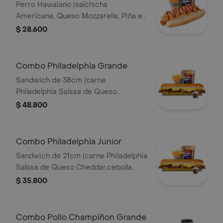
Perro Hawaiano (salchicha
Americana, Queso Mozzarella, Piña en
Trozos, Jamón, Papitas Chips
$ 28.600
Trituradas, Salsa Roja y Salsa Rosada)
Papas 140gr Pet 400ml.
Combo Philadelphia Grande
Sandwich de 38cm (carne
Philadelphia Salssa de Queso
Cheddar,cebolla Caramelizada,queso
$ 48.800
Amarillo,lechuga Fresca y Salsa de
Ajo) Papa Francesa 140gr Pet400ml.
Combo Philadelphia Junior
Sandwich de 21cm (carne Philadelphia
Salssa de Queso Cheddar,cebolla
Caramelizada,queso Amarillo,lechuga
$ 35.800
Fresca y Salsa de Ajo) Papa Francesa
140gr Pet400ml.
Combo Pollo Champiñon Grande