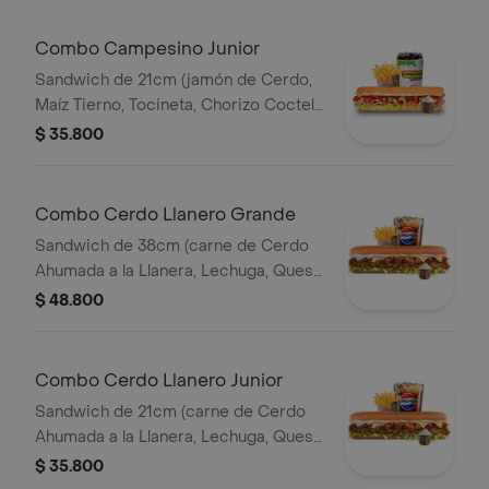
Combo Campesino Junior
Sandwich de 21cm (jamón de Cerdo,
Maíz Tierno, Tocineta, Chorizo Coctel,
Lechuga, Queso Mozzarella y Salsa de
$ 35.800
Ajo) Papa Francesa 140gr Pet400ml.
Combo Cerdo Llanero Grande
Sandwich de 38cm (carne de Cerdo
Ahumada a la Llanera, Lechuga, Queso
Mozzarella y Salsa de Ajo) Papa
$ 48.800
Francesa 140gr Pet400ml.
Combo Cerdo Llanero Junior
Sandwich de 21cm (carne de Cerdo
Ahumada a la Llanera, Lechuga, Queso
Mozzarella y Salsa de Ajo) Papa
$ 35.800
Francesa 140gr Pet400ml.