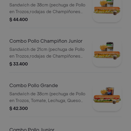
Sandwich de 38cm (pechuga de Pollo
en Trozos,rodajas de Champiñones
Salteados,lechuga,queso Amarillo y
$ 44.400
Salsa de Ajo) Papa Francesa 140gr
Pet400ml.
Combo Pollo Champiñon Junior
Sandwich de 21cm (pechuga de Pollo
en Trozos,rodajas de Champiñones
Salteados,lechuga,queso Amarillo y
$ 33.400
Salsa de Ajo) Papa Francesa 140gr
Pet400ml.
Combo Pollo Grande
Sandwich de 38cm (pechuga de Pollo
en Trozos, Tomate, Lechuga, Queso
Mozzarella y Mayonesa) Papa
$ 42.300
Francesa 140gr Pet400ml.
Combo Pollo Junior