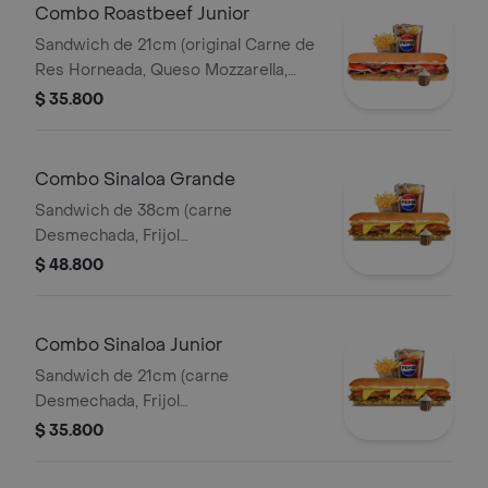
Combo Roastbeef Junior
Sandwich de 21cm (original Carne de
Res Horneada, Queso Mozzarella,
Tomate, Lechuga, Salsa BBQ y Salsa
$ 35.800
de Ajo) Papa Francesa 140gr
Pet400ml.
Combo Sinaloa Grande
Sandwich de 38cm (carne
Desmechada, Frijol
Refrito,guacamole,jalapeños,pico de
$ 48.800
Gallo,queso Amarillo,lechuga y Salsa
de Ajo) Papa Francesa 140gr
Pet400ml.
Combo Sinaloa Junior
Sandwich de 21cm (carne
Desmechada, Frijol
Refrito,guacamole,jalapeños,pico de
$ 35.800
Gallo,queso Amarillo,lechuga y Salsa
de Ajo) Papa Francesa 140gr