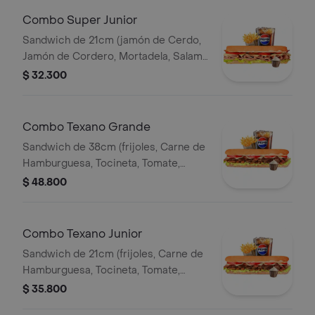
Combo Super Junior
Sandwich de 21cm (jamón de Cerdo,
Jamón de Cordero, Mortadela, Salami
Ahumado, Queso Mozzarella, Tomate,
$ 32.300
Lechuga y Salsa de Ajo) Papa
Francesa 140gr Pet400ml.
Combo Texano Grande
Sandwich de 38cm (frijoles, Carne de
Hamburguesa, Tocineta, Tomate,
Lechuga, Queso Mozzarella y Salsa de
$ 48.800
Ajo) Papa Francesa 140gr Pet400ml.
Combo Texano Junior
Sandwich de 21cm (frijoles, Carne de
Hamburguesa, Tocineta, Tomate,
Lechuga, Queso Mozzarella y Salsa de
$ 35.800
Ajo) Papa Francesa 140gr Pet400ml.