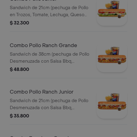
Sandwich de 21cm (pechuga de Pollo
en Trozos, Tomate, Lechuga, Queso
Mozzarella y Mayonesa) Papa
$ 32.300
Francesa 140gr Pet400ml.
Combo Pollo Ranch Grande
Sandwich de 38cm (pechuga de Pollo
Desmenuzada con Salsa Bbq,
Tocineta, Maiz Tierno, Lechuga,
$ 48.800
Queso Mozzarella y Salsa de Ajo)
Papa Francesa 140gr Pet400ml.
Combo Pollo Ranch Junior
Sandwich de 21cm (pechuga de Pollo
Desmenuzada con Salsa Bbq,
Tocineta, Maiz Tierno, Lechuga,
$ 35.800
Queso Mozzarella y Salsa de Ajo)
Papa Francesa 140gr Pet400ml.