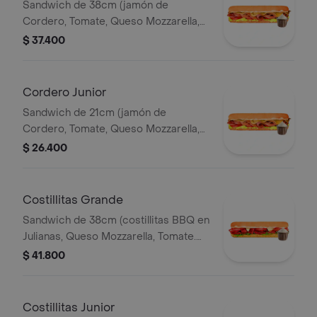
Sandwich de 38cm (jamón de
Cordero, Tomate, Queso Mozzarella,
Lechuga y Salsa de Ajo).
$ 37.400
Cordero Junior
Sandwich de 21cm (jamón de
Cordero, Tomate, Queso Mozzarella,
Lechuga y Salsa de Ajo).
$ 26.400
Costillitas Grande
Sandwich de 38cm (costillitas BBQ en
Julianas, Queso Mozzarella, Tomate.
Salsa Bbq, Lechuga y Salsa de Ajo.)
$ 41.800
Costillitas Junior