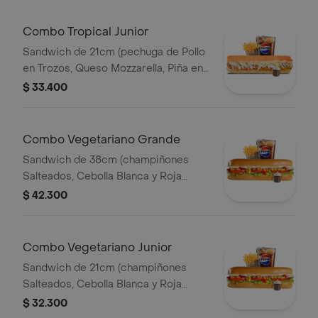
Combo Tropical Junior
Sandwich de 21cm (pechuga de Pollo
en Trozos, Queso Mozzarella, Piña en
Trozos y Salsa de Ajo) Papa Francesa
$ 33.400
140gr Pet400ml.
Combo Vegetariano Grande
Sandwich de 38cm (champiñones
Salteados, Cebolla Blanca y Roja
Salteadas, Lechuga,pimenton,maiz
$ 42.300
Tierno, Queso Mozzarella y Salsa de
Ajo) Papa Francesa 140gr Pet400ml.
Combo Vegetariano Junior
Sandwich de 21cm (champiñones
Salteados, Cebolla Blanca y Roja
Salteadas, Lechuga,pimenton,maiz
$ 32.300
Tierno, Queso Mozzarella y Salsa de