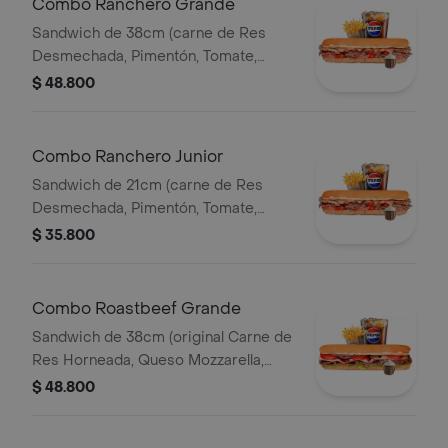
Combo Ranchero Grande
Sandwich de 38cm (carne de Res
Desmechada, Pimentón, Tomate,
Tocineta, Lechuga, Queso Mozzarella,
$ 48.800
Salsa BBQ y Salsa de Ajo) Papa
Francesa 140gr Pet400ml.
Combo Ranchero Junior
Sandwich de 21cm (carne de Res
Desmechada, Pimentón, Tomate,
Tocineta, Lechuga, Queso Mozzarella,
$ 35.800
Salsa BBQ y Salsa de Ajo) Papa
Francesa 140gr Pet400ml.
Combo Roastbeef Grande
Sandwich de 38cm (original Carne de
Res Horneada, Queso Mozzarella,
Tomate, Lechuga, Salsa BBQ y Salsa
$ 48.800
de Ajo) Papa Francesa 140gr
Pet400ml.