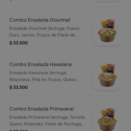
Papa Francesa 140gr Pet400ml.
Combo Ensalada Gourmet
Ensalada Gourmet (lechuga, Huevo
Duro, Jamón, Trozos de Filete de
Pechuga, Queso Holandés, Arvejas,
$ 33.300
Maíz Tierno, Salsa Showy y Queso
Parmesano) Papas 140gr Pet400ml.
Combo Ensalada Hawaiana
Ensalada Hawaiana (lechuga,
Mayonesa, Piña en Trozos, Queso
Holandés, Jamón y Pollo) Papas 140gr
$ 33.300
Pet 400ml.
Combo Ensalada Primaveral
Ensalada Primaveral (lechuga, Tomate,
Queso Holandés, Filete de Pechuga,
Crutones de Pan, Salsa Showy y