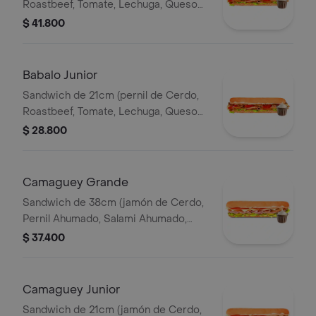
Roastbeef, Tomate, Lechuga, Queso
Mozzarella, Salsa BBQ y Salsa de Ajo)
$ 41.800
Babalo Junior
Sandwich de 21cm (pernil de Cerdo,
Roastbeef, Tomate, Lechuga, Queso
Mozzarella, Salsa BBQ y Salsa de Ajo).
$ 28.800
Camaguey Grande
Sandwich de 38cm (jamón de Cerdo,
Pernil Ahumado, Salami Ahumado,
Tomate, Pepinillos Agridulces, Queso
$ 37.400
Mozzarella).
Camaguey Junior
Sandwich de 21cm (jamón de Cerdo,