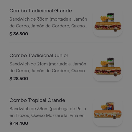
Combo Tradicional Grande
Sandwich de 38cm (mortadela, Jamón
de Cerdo, Jamón de Cordero, Queso
Mozzarella, Lechuga, y Salsa de Ajo)
$ 36.500
Papa Francesa 140gr Pet400ml.
Combo Tradicional Junior
Sandwich de 21cm (mortadela, Jamón
de Cerdo, Jamón de Cordero, Queso
Mozzarella, Lechuga, y Salsa de Ajo)
$ 28.500
Papa Francesa 140gr Pet400ml.
Combo Tropical Grande
Sandwich de 38cm (pechuga de Pollo
en Trozos, Queso Mozzarella, Piña en
Trozos y Salsa de Ajo) Papa Francesa
$ 44.400
140gr Pet400ml.