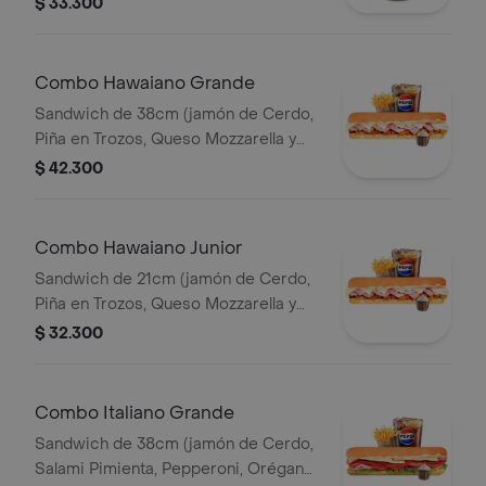
$ 33.300
Queso Parmesano) papas 140gr
Pet400ml.
Combo Hawaiano Grande
Sandwich de 38cm (jamón de Cerdo,
Piña en Trozos, Queso Mozzarella y
Mayonesa) Papa Francesa 140gr
$ 42.300
Pet400ml.
Combo Hawaiano Junior
Sandwich de 21cm (jamón de Cerdo,
Piña en Trozos, Queso Mozzarella y
Mayonesa) Papa Francesa 140gr
$ 32.300
Pet400ml.
Combo Italiano Grande
Sandwich de 38cm (jamón de Cerdo,
Salami Pimienta, Pepperoni, Orégano,