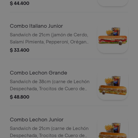
Queso Parmesano, Queso Mozzarella,
$ 44.400
Lechuga y Salsa de Ajo) Papa
Francesa 140gr Pet400ml.
Combo Italiano Junior
Sandwich de 21cm (jamón de Cerdo,
Salami Pimienta, Pepperoni, Orégano,
Queso Parmesano, Queso Mozzarella,
$ 33.400
Lechuga y Salsa de Ajo) Papa
Francesa 140gr Pet400ml.
Combo Lechon Grande
Sandwich de 38cm (carne de Lechón
Despechada, Trocitos de Cuero de
Lechón, Queso Mozzarella, Lechuga y
$ 48.800
Salsa de Ajo) Papa Francesa 140gr
Pet400ml.
Combo Lechon Junior
Sandwich de 21cm (carne de Lechón
Despechada, Trocitos de Cuero de