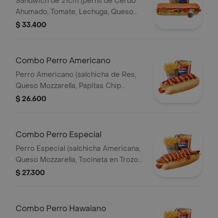
Sandwich de 21cm (pernil de Cerdo
Ahumado, Tomate, Lechuga, Queso
Mozzarella y Salsa de Ajo) Papa
$ 33.400
Francesa 140gr Pet400ml.
Combo Perro Americano
Perro Americano (salchicha de Res,
Queso Mozzarella, Papitas Chip
Trituradas, Cebolla, Salsa Roja, Salsa
$ 26.600
Rosada y Salsa de Piña) Papas 140gr
Pet 400ml.
Combo Perro Especial
Perro Especial (salchicha Americana,
Queso Mozzarella, Tocineta en Trozos,
Papitas Chips Trituradas, Salsa Roja y
$ 27.300
Salsa Rosada) Papas 140gr Pet
400ml.
Combo Perro Hawaiano