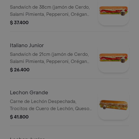
Sandwich de 38cm (jamón de Cerdo,
Salami Pimienta, Pepperoni, Orégano,
Queso Parmesano, Queso Mozzarella,
$ 37.400
Lechuga y Salsa de Ajo).
Italiano Junior
Sandwich de 21cm (jamón de Cerdo,
Salami Pimienta, Pepperoni, Orégano,
Queso Parmesano, Queso Mozzarella,
$ 26.400
Lechuga y Salsa de Ajo).
Lechon Grande
Carne de Lechón Despechada,
Trocitos de Cuero de Lechón, Queso
Mozzarella, Lechuga y Salsa de Ajo
$ 41.800