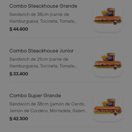
Pet400ml.
Combo Steackhouse Grande
Sandwich de 38cm (carne de
Hamburguesa, Tocineta, Tomate,
Lechuga, Pepinillos, Queso Mozzarella
$ 44.400
y Salsa de Ajo) Papa Francesa 140gr
Pet400ml.
Combo Steackhouse Junior
Sandwich de 21cm (carne de
Hamburguesa, Tocineta, Tomate,
Lechuga, Pepinillos, Queso Mozzarella
$ 33.400
y Salsa de Ajo) Papa Francesa 140gr
Pet400ml.
Combo Super Grande
Sandwich de 38cm (jamón de Cerdo,
Jamón de Cordero, Mortadela, Salami
Ahumado, Queso Mozzarella, Tomate,
$ 42.300
Lechuga y Salsa de Ajo) Papa
Francesa 140gr Pet400ml.