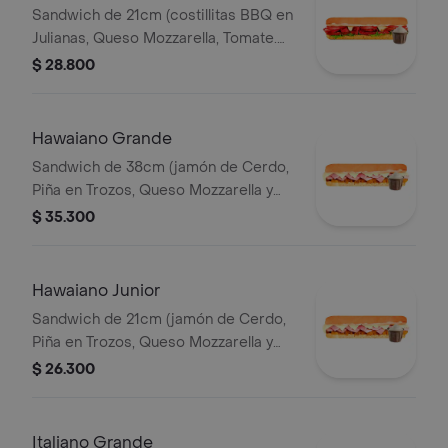
Sandwich de 21cm (costillitas BBQ en
Julianas, Queso Mozzarella, Tomate.
Salsa Bbq, Lechuga y Salsa de Ajo.)
$ 28.800
Hawaiano Grande
Sandwich de 38cm (jamón de Cerdo,
Piña en Trozos, Queso Mozzarella y
Mayonesa).
$ 35.300
Hawaiano Junior
Sandwich de 21cm (jamón de Cerdo,
Piña en Trozos, Queso Mozzarella y
Mayonesa).
$ 26.300
Italiano Grande