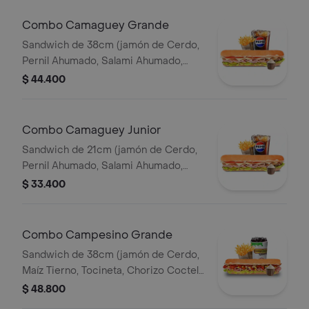
Combo Camaguey Grande
Sandwich de 38cm (jamón de Cerdo,
Pernil Ahumado, Salami Ahumado,
Tomate, Pepinillos Agridulces, Queso
$ 44.400
Mozzarella) Papa Francesa 140gr
Pet400ml.
Combo Camaguey Junior
Sandwich de 21cm (jamón de Cerdo,
Pernil Ahumado, Salami Ahumado,
Tomate, Pepinillos Agridulces, Queso
$ 33.400
Mozzarella) Papa Francesa 140gr
Pet400ml.
Combo Campesino Grande
Sandwich de 38cm (jamón de Cerdo,
Maíz Tierno, Tocineta, Chorizo Coctel,
Lechuga, Queso Mozzarella y Salsa de
$ 48.800
Ajo) Papa Francesa 140gr Pet400ml.