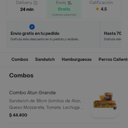
Delivery
Envío
Calificación
Gratis
4.5
24 min
(nuevos usuarios)
Envío gratis en tu pedido
Hasta 70% 
Disfruta este descuento en tu pedido y recíbelo
Disfruta este de
en minutos.
en minutos.
Combos
Sandwich
Hamburguesas
Perros Calien
Combos
Combo Atun Grande
Sandwich de 38cm (lomitos de Atún,
Queso Mozzarella, Tomate, Lechuga y
Mayonesa Real) Papa Francesa 140gr
$ 44.400
Pet400ml.