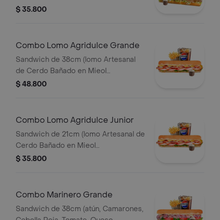
Lechón, Queso Mozzarella, Lechuga y
$ 35.800
Salsa de Ajo) Papa Francesa 140gr
Pet400ml.
Combo Lomo Agridulce Grande
Sandwich de 38cm (lomo Artesanal
de Cerdo Bañado en Mieol
Mostaza,queso
$ 48.800
Amarillo,tocineta,lechuga y Salsa de
Ajo) Papa Francesa 140gr Pet400ml.
Combo Lomo Agridulce Junior
Sandwich de 21cm (lomo Artesanal de
Cerdo Bañado en Mieol
Mostaza,queso
$ 35.800
Amarillo,tocineta,lechuga y Salsa de
Ajo) Papa Francesa 140gr Pet400ml.
Combo Marinero Grande
Sandwich de 38cm (atún, Camarones,