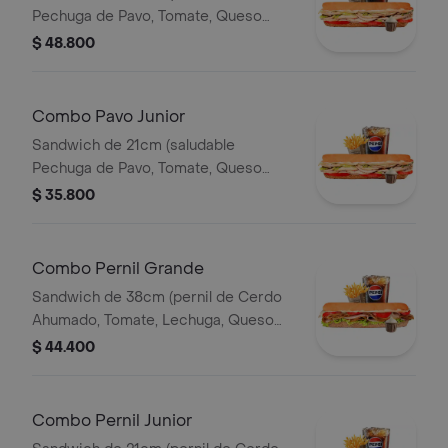
Pechuga de Pavo, Tomate, Queso
Mozzarella, Lechuga y Salsa de Ajo)
$ 48.800
Papa Francesa 140gr Pet400ml.
Combo Pavo Junior
Sandwich de 21cm (saludable
Pechuga de Pavo, Tomate, Queso
Mozzarella, Lechuga y Salsa de Ajo)
$ 35.800
Papa Francesa 140gr Pet400ml.
Combo Pernil Grande
Sandwich de 38cm (pernil de Cerdo
Ahumado, Tomate, Lechuga, Queso
Mozzarella y Salsa de Ajo) Papa
$ 44.400
Francesa 140gr Pet400ml.
Combo Pernil Junior