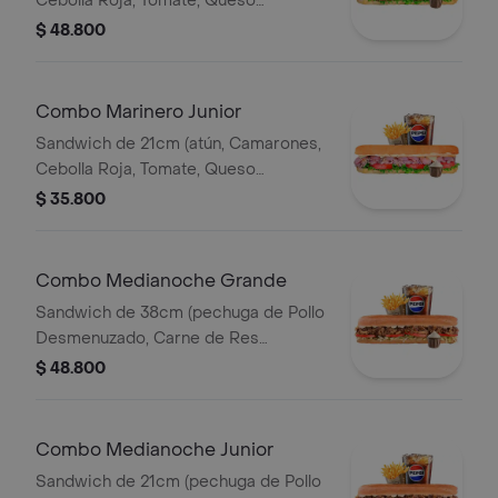
Cebolla Roja, Tomate, Queso
Mozzareila, Lechuga y Salsa de Ajo)
$ 48.800
Papa Francesa 140gr Pet400ml.
Combo Marinero Junior
Sandwich de 21cm (atún, Camarones,
Cebolla Roja, Tomate, Queso
Mozzareila, Lechuga y Salsa de Ajo)
$ 35.800
Papa Francesa 140gr Pet400ml.
Combo Medianoche Grande
Sandwich de 38cm (pechuga de Pollo
Desmenuzado, Carne de Res
Desmechada, Tomate, Lechuga,
$ 48.800
Queso Mozzarella, Salsa BBQ y Salsa
de Ajo) Papa Francesa 140gr
Pet400ml.
Combo Medianoche Junior
Sandwich de 21cm (pechuga de Pollo