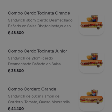
Combo Cerdo Tocineta Grande
Sandwich 38cm (cerdo Desmechado
Bañado en Salsa Bbq,tocineta,queso
Mozzarella,tomate,lechuga y Salsa de
$ 48.800
Ajo) Papa Francesa 140gr Pet400ml.
Combo Cerdo Tocineta Junior
Sandwich de 21cm (cerdo
Desmechado Bañado en Salsa
Bbq,tocineta,queso
$ 35.800
Mozzarella,tomate,lechuga y Salsa de
Ajo) Papa Francesa 140gr Pet400ml.
Combo Cordero Grande
Sandwich de 38cm (jamón de
Cordero, Tomate, Queso Mozzarella,
Lechuga y Salsa de Ajo) Papa
$ 44.400