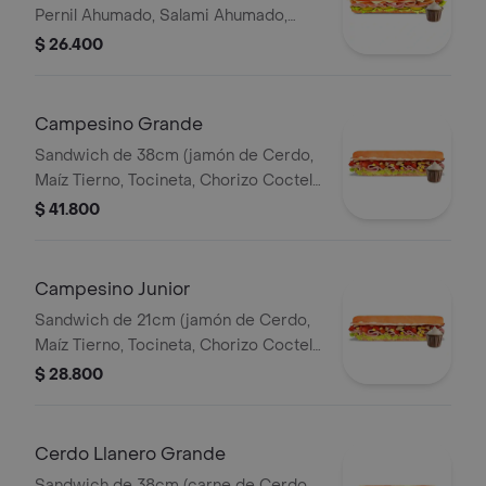
Pernil Ahumado, Salami Ahumado,
Tomate, Pepinillos Agridulces, Queso
$ 26.400
Mozzarella).
Campesino Grande
Sandwich de 38cm (jamón de Cerdo,
Maíz Tierno, Tocineta, Chorizo Coctel,
Lechuga, Queso Mozzarella y Salsa de
$ 41.800
Ajo).
Campesino Junior
Sandwich de 21cm (jamón de Cerdo,
Maíz Tierno, Tocineta, Chorizo Coctel,
Lechuga, Queso Mozzarella y Salsa de
$ 28.800
Ajo).
Cerdo Llanero Grande
Sandwich de 38cm (carne de Cerdo