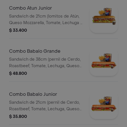
Combo Atun Junior
Sandwich de 21cm (lomitos de Atún,
Queso Mozzarella, Tomate, Lechuga y
Mayonesa Real) Papa Francesa 140gr
$ 33.400
Pet400ml.
Combo Babalo Grande
Sandwich de 38cm (pernil de Cerdo,
Roastbeef, Tomate, Lechuga, Queso
Mozzarella, Salsa BBQ y Salsa de Ajo)
$ 48.800
Papa Francesa 140gr Pet400ml.
Combo Babalo Junior
Sandwich de 21cm (pernil de Cerdo,
Roastbeef, Tomate, Lechuga, Queso
Mozzarella, Salsa BBQ y Salsa de Ajo)
$ 35.800
Papa Francesa 140gr Pet400ml.