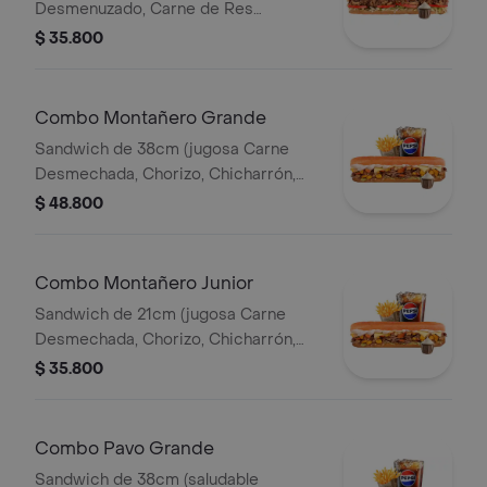
Desmenuzado, Carne de Res
Desmechada, Tomate, Lechuga,
$ 35.800
Queso Mozzarella, Salsa BBQ y Salsa
de Ajo) Papa Francesa 140gr
Pet400ml.
Combo Montañero Grande
Sandwich de 38cm (jugosa Carne
Desmechada, Chorizo, Chicharrón,
Lechuga, Queso Mozarella, Madurito y
$ 48.800
Salsa de Ajo) Papa Francesa 140gr
Pet400ml.
Combo Montañero Junior
Sandwich de 21cm (jugosa Carne
Desmechada, Chorizo, Chicharrón,
Lechuga, Queso Mozarella, Madurito y
$ 35.800
Salsa de Ajo) Papa Francesa 140gr
Pet400ml.
Combo Pavo Grande
Sandwich de 38cm (saludable