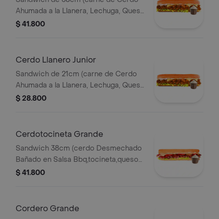
Ahumada a la Llanera, Lechuga, Queso
Mozzarella y Salsa de Ajo).
$ 41.800
Cerdo Llanero Junior
Sandwich de 21cm (carne de Cerdo
Ahumada a la Llanera, Lechuga, Queso
Mozzarella y Salsa de Ajo).
$ 28.800
Cerdotocineta Grande
Sandwich 38cm (cerdo Desmechado
Bañado en Salsa Bbq,tocineta,queso
Mozzarella,tomate,lechuga y Salsa de
$ 41.800
Ajo).
Cordero Grande