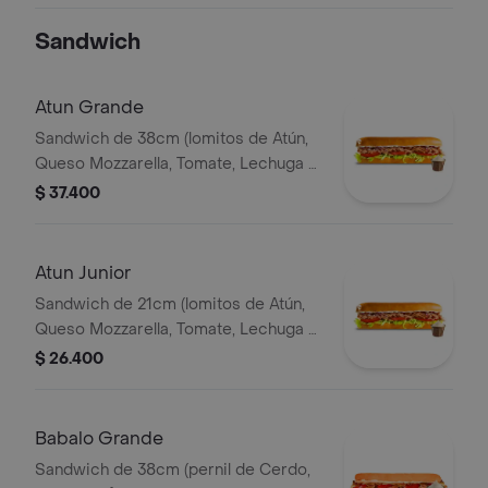
Ajo) Papa Francesa 140gr Pet400ml.
Sandwich
Atun Grande
Sandwich de 38cm (lomitos de Atún,
Queso Mozzarella, Tomate, Lechuga y
Mayonesa Real)
$ 37.400
Atun Junior
Sandwich de 21cm (lomitos de Atún,
Queso Mozzarella, Tomate, Lechuga y
Mayonesa Real)
$ 26.400
Babalo Grande
Sandwich de 38cm (pernil de Cerdo,