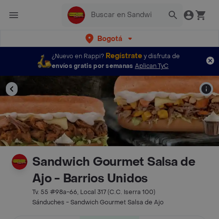
Bogotá
Regístrate
¿Nuevo en Rappi?
y disfruta de
envíos gratis por semanas
Aplican TyC
Sandwich Gourmet Salsa de
Ajo - Barrios Unidos
Tv. 55 #98a-66, Local 317 (C.C. Iserra 100)
Sánduches - Sandwich Gourmet Salsa de Ajo