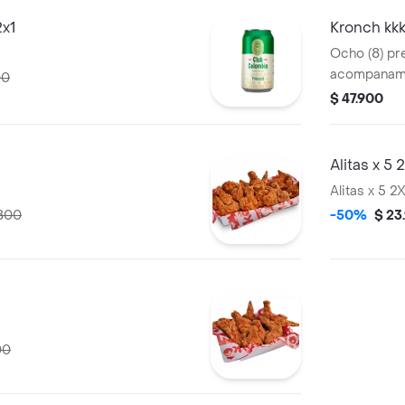
2x1
Kronch kkk
Ocho (8) pr
acompanami
00
$ 47.900
Alitas x 5 
Alitas x 5 2
.800
-50%
$ 23
00