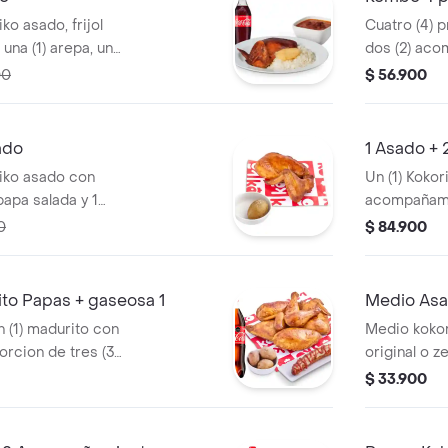
ko asado, frijol
Cuatro (4) 
 una (1) arepa, una
dos (2) aco
 und de aji
una (1) Coca
00
$ 56.900
ado
1 Asado + 
riko asado con
Un (1) Kokor
papa salada y 1
acompañamie
3 postres
0
$ 84.900
o Papas + gaseosa 1
Medio Asa
n (1) madurito con
Medio kokor
orcion de tres (3)
original o z
ca-Cola 1,5lt y aji
$ 33.900