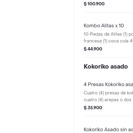
pola 1.5 Ltros
$ 100.900
Kombo Alitas x 10
10 Piezas de Alitas (1) 
francesa (1) coca cola 
$ 44.900
Kokoriko asado
4 Presas Kokoriko as
Cuatro (4) presas de ko
cuatro (4) arepas o dos 
y 1 und de aji
$ 35.900
Kokoriko Asado sin 