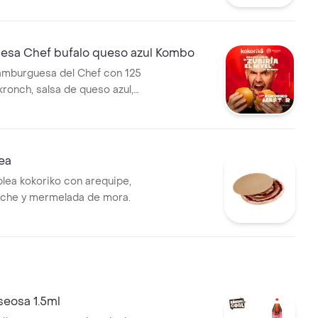
iko y una segunda opcion de
leccion
sa Chef bufalo queso azul Kombo
amburguesa del Chef con 125
 kronch, salsa de queso azul,
rescos, acompañada de 1 porc
a francesa y bebida
ea
blea kokoriko con arequipe,
eche y mermelada de mora.
seosa 1.5ml