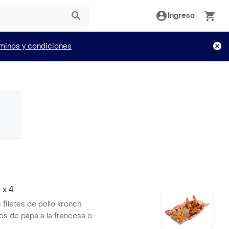
Ingreso
minos y condiciones
 x 4
 filetes de pollo kronch,
 de papa a la francesa o
casa, mas ensalada kokoriko,