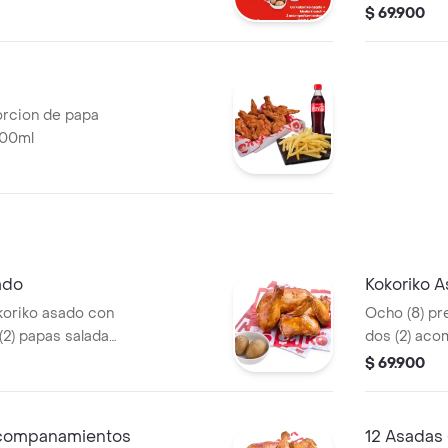
cola 1.5 lt,1
$ 69.900
salsa de to
porcion de papa
400ml
ado
Kokoriko 
koriko asado con
Ocho (8) pr
(2) papas saladas
dos (2) aco
y 2 und de a
$ 69.900
acompanamientos
12 Asadas 