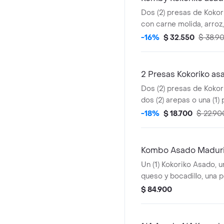
Dos (2) presas de Kokori
con carne molida, arroz,
(1) Coca Cola 400 ml y 1
-16%
$ 32.550
$ 38.9
2 Presas Kokoriko as
Dos (2) presas de Koko
dos (2) arepas o una (1) 
und de aji
-18%
$ 18.700
$ 22.90
Kombo Asado Madurit
Un (1) Kokoriko Asado, u
queso y bocadillo, una p
papas saladas, una (1) Co
$ 84.900