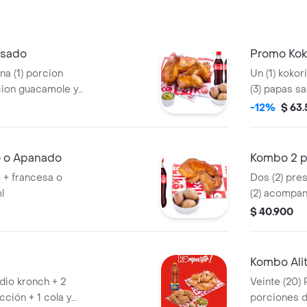
Asado
Promo Kok
a (1) porcion
Un (1) kokor
rcion guacamole y
(3) papas sa
l
de aji y una 
-12%
$ 63
 o Apanado
Kombo 2 p
 + francesa o
Dos (2) pre
l
(2) acompan
(1) Coca Col
$ 40.900
Kombo Alit
dio kronch + 2
Veinte (20) 
ción + 1 cola y
porciones d