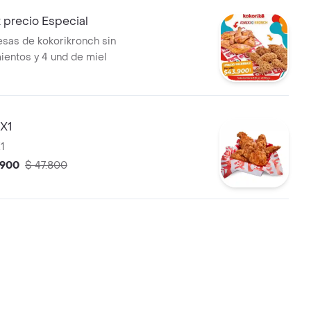
 precio Especial
esas de kokorikronch sin
entos y 4 und de miel
2X1
X1
.900
$ 47.800