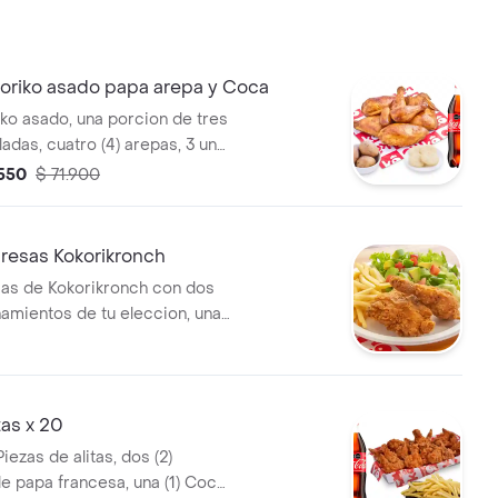
oriko asado papa arepa y Coca
iko asado, una porcion de tres
ladas, cuatro (4) arepas, 3 und
(1) Coca cola 1,5lt
.550
$ 71.900
resas Kokorikronch
sas de Kokorikronch con dos
amientos de tu eleccion, una
a 400 ml y 1 und de miel
as x 20
Piezas de alitas, dos (2)
e papa francesa, una (1) Coca