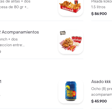
zas de alitas + dos
Pikada koko
cesa de 80 gr +
1.5 litros
lsas acompañado
$ 86.900
a de 1,5 litros
 2 Acompanamientos
onch + dos
eccion entre:
ua saborizada,
0
1
Asado kkk 
Ocho (8) pr
acompanamie
0
$ 45.900