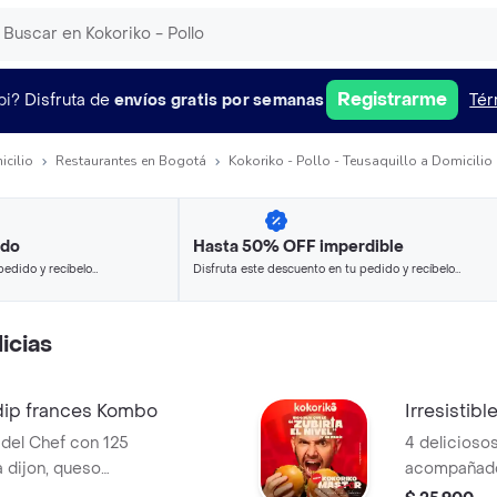
Registrarme
pi?
Disfruta de
envíos gratis por semanas
Tér
icilio
Restaurantes en Bogotá
Kokoriko - Pollo - Teusaquillo a Domicilio
ido
Hasta 50% OFF imperdible
pedido y recíbelo
Disfruta este descuento en tu pedido y recíbelo
en minutos.
icias
ip frances Kombo
Irresistible
del Chef con 125
4 deliciosos
a dijon, queso
acompañados
frescos,
papa de la 