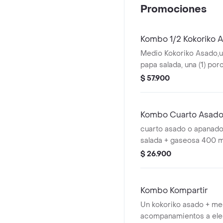
Promociones
Kombo 1/2 Kokoriko 
Medio Kokoriko Asado,un
papa salada, una (1) po
dos (2) Coca cola 400m
$ 57.900
Kombo Cuarto Asado
cuarto asado o apanado
salada + gaseosa 400 m
$ 26.900
Kombo Kompartir
Un kokoriko asado + me
acompanamientos a elec