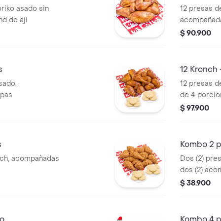
riko asado sin
12 presas d
d de aji
acompañada
salada
$ 90.900
s
12 Kronch 
sado,
12 presas d
epas
de 4 porcio
$ 97.900
s
Kombo 2 p
nch, acompañadas
Dos (2) pre
dos (2) aco
una (1) Coca
$ 38.900
do
Kombo 4 p