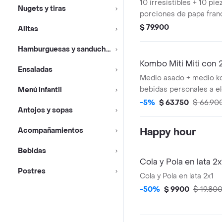
10 irresistibles + 10 pie
Nugets y tiras
porciones de papa fran
ensalada kokoriko y sa
$ 79.900
Alitas
de una gaseosa coca col
Hamburguesas y sanduches
Kombo Miti Miti con
Ensaladas
Medio asado + medio k
bebidas personales a el
Menú infantil
gaseosa de 400 ml - ag
-5%
$ 63.750
$ 66.90
Antojos y sopas
agua mineral, fuze tea
Acompañamientos
Happy hour
Bebidas
Cola y Pola en lata 2x
Postres
Cola y Pola en lata 2x1
-50%
$ 9900
$ 19.80