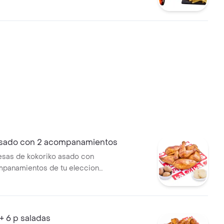
 opción salsa alitas y 2 und de
mate
Asado con 2 acompanamientos
esas de kokoriko asado con
mpanamientos de tu eleccion
ji
+ 6 p saladas