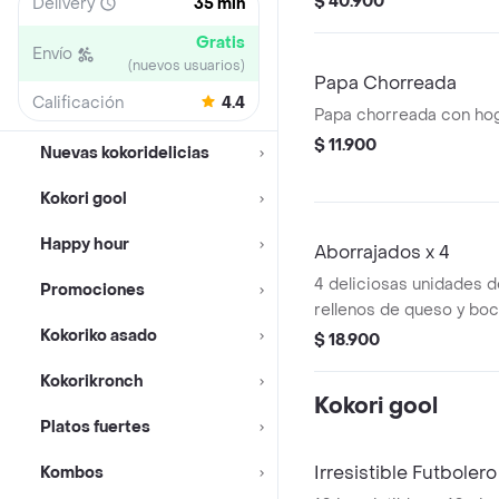
$ 40.900
Delivery
35 min
acompañada de 1 porc d
Gratis
francesa y bebida
Envío
(nuevos usuarios)
Papa Chorreada
Calificación
4.4
Papa chorreada con ho
$ 11.900
Nuevas kokoridelicias
Kokori gool
Happy hour
Aborrajados x 4
4 deliciosas unidades 
Promociones
rellenos de queso y boc
Kokoriko asado
$ 18.900
Kokorikronch
Kokori gool
Platos fuertes
Irresistible Futbolero
Kombos