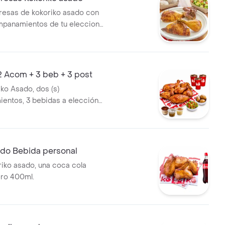
presas de kokoriko asado con
mpanamientos de tu eleccion,
 Cola 400 ml y 1 und de aji
2 Acom + 3 beb + 3 post
iko Asado, dos (s)
ntos, 3 bebidas a elección y
do Bebida personal
iko asado, una coca cola
ero 400ml.