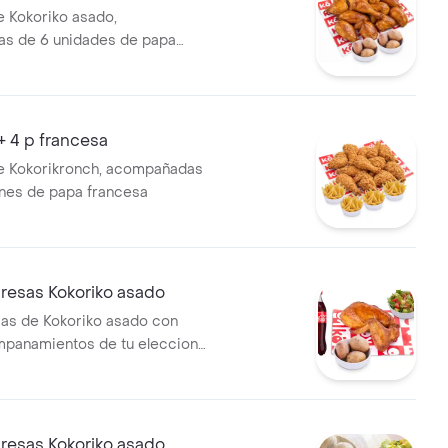
e Kokoriko asado,
s de 6 unidades de papa
+ 4 p francesa
e Kokorikronch, acompañadas
nes de papa francesa
resas Kokoriko asado
sas de Kokoriko asado con
mpanamientos de tu eleccion,
 Cola 400 ml y 1 und de aji
resas Kokoriko asado