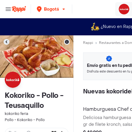
Bogotá
¿Nuevo en Rap
Rappi
Restaurantes a Dom
Envío gratis en tu ped
Disfruta este descuento en tu 
en minutos.
Nuevas kokoridel
Kokoriko - Pollo -
Teusaquillo
Hamburguesa Chef d
kokoriko feria
Deliciosa hamburguesa 
Pollo - Kokoriko - Pollo
gr de filete kronch, sals
doble crema, vegetales 