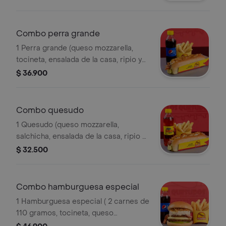
francesa y gaseosa 250 ml.
Combo perra grande
1 Perra grande (queso mozzarella,
tocineta, ensalada de la casa, ripio y
salsas). acompañado de papas a la
$ 36.900
francesa y gaseosa 250 ml.
Combo quesudo
1 Quesudo (queso mozzarella,
salchicha, ensalada de la casa, ripio y
salsas). acompañado de papas a la
$ 32.500
francesa y gaseosa 250 ml.
Combo hamburguesa especial
1 Hamburguesa especial ( 2 carnes de
110 gramos, tocineta, queso
mozzarella, tomate y salsas).