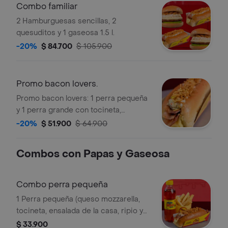
Combo familiar
2 Hamburguesas sencillas, 2
quesuditos y 1 gaseosa 1.5 l.
-20%
$ 84.700
$ 105.900
Promo bacon lovers.
Promo bacon lovers: 1 perra pequeña
y 1 perra grande con tocineta,
ensalada y papas trituradas.
-20%
$ 51.900
$ 64.900
Combos con Papas y Gaseosa
Combo perra pequeña
1 Perra pequeña (queso mozzarella,
tocineta, ensalada de la casa, ripio y
salsas). acompañado de papas a la
$ 33.900