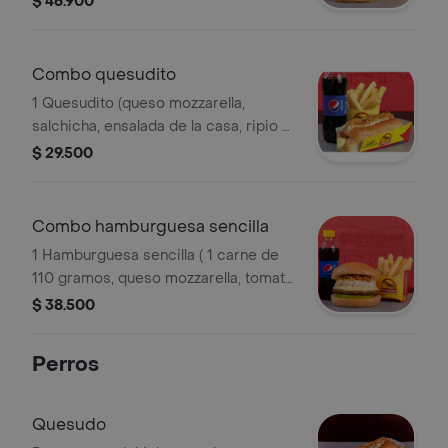
$ 46.900
acompañado de papas a la francesa y
gaseosa 250 ml.
Combo quesudito
1 Quesudito (queso mozzarella,
salchicha, ensalada de la casa, ripio y
salsas). acompañado de papas a la
$ 29.500
francesa y gaseosa 250 ml.
Combo hamburguesa sencilla
1 Hamburguesa sencilla ( 1 carne de
110 gramos, queso mozzarella, tomate
y salsas). acompañado de papas a la
$ 38.500
francesa y gaseosa 250 ml.
Perros
Quesudo