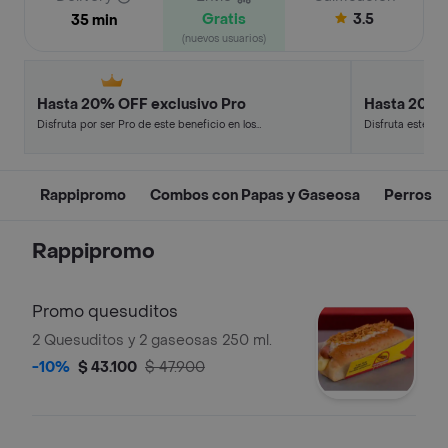
Gratis
3.5
35 min
(nuevos usuarios)
Hasta 20% OFF exclusivo Pro
Hasta 20% 
Disfruta por ser Pro de este beneficio en los
Disfruta este de
restaurantes y tiendas más top.
en minutos.
Rappipromo
Combos con Papas y Gaseosa
Perros
Rappipromo
Promo quesuditos
2 Quesuditos y 2 gaseosas 250 ml.
-10%
$ 43.100
$ 47.900