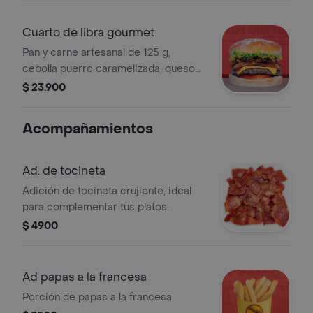
Cuarto de libra gourmet
Pan y carne artesanal de 125 g,
cebolla puerro caramelizada, queso
cheddar, tocineta, tomate, lechuga y
$ 23.900
salsa de ajo. podrás adicionarle salsa
guacamole, de tocineta o tártara.
Acompañamientos
Ad. de tocineta
Adición de tocineta crujiente, ideal
para complementar tus platos.
$ 4900
Ad papas a la francesa
Porción de papas a la francesa