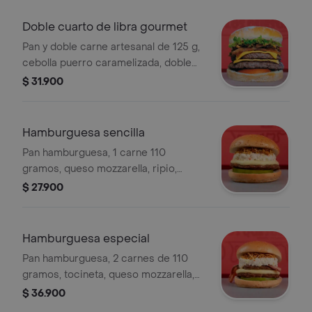
Doble cuarto de libra gourmet
Pan y doble carne artesanal de 125 g,
cebolla puerro caramelizada, doble
queso cheddar, tocineta, tomate.
$ 31.900
lechuga y salsa de ajo. podrás
adicionarle salsa guacamole, de
tocineta o tártara.
Hamburguesa sencilla
Pan hamburguesa, 1 carne 110
gramos, queso mozzarella, ripio,
ensalada de la casa, tomate y
$ 27.900
guarniciones al gusto. .
Hamburguesa especial
Pan hamburguesa, 2 carnes de 110
gramos, tocineta, queso mozzarella,
ripio, ensalada de la casa, tomate y
$ 36.900
guarniciones al gusto. .