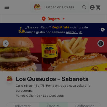
Bogotá
Regístrate
¿Nuevo en Rappi?
y disfruta de
envíos gratis por semanas
Aplican TyC
Los Quesudos - Sabaneta
Calle 68 sur 43 a 178. Por la entrada a casa cultural la
barquereña.
Perros Calientes - Los Quesudos
Delivery
Envío
Calificación