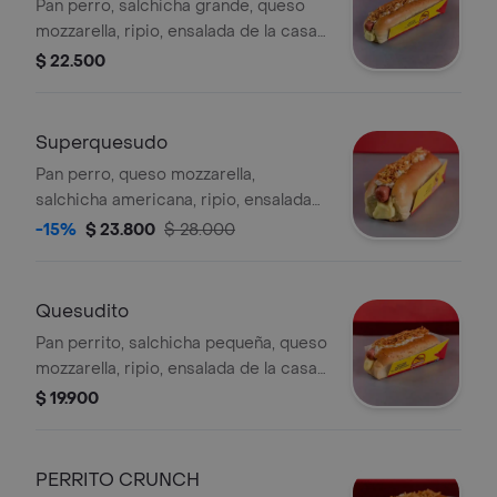
Pan perro, salchicha grande, queso
mozzarella, ripio, ensalada de la casa
y guarniciones al gusto. .
$ 22.500
Superquesudo
Pan perro, queso mozzarella,
salchicha americana, ripio, ensalada
de la casa y guarniciones al gusto. .
-15%
$ 23.800
$ 28.000
Quesudito
Pan perrito, salchicha pequeña, queso
mozzarella, ripio, ensalada de la casa
y guarniciones al gusto.
$ 19.900
PERRITO CRUNCH