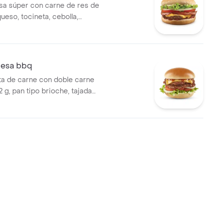
a súper con carne de res de
ueso, tocineta, cebolla,
uga, salsa presto y salsa de
esa bbq
a de carne con doble carne
 g, pan tipo brioche, tajada
eddar, tomate, cebolla y
 salsa BBQ y salsa Presto.