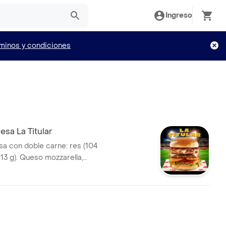
Ingreso
minos y condiciones
sa La Titular
 con doble carne: res (104
113 g). Queso mozzarella,
alsa Master de Bary: mayonesa
mbinada con mostaza. Anillos
 tomate y lechuga crespa, pan