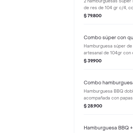
2 hamburguesas Súper 
de res de 104 gr c/4, co
papas pequeñas y 2 beb
$ 79.800
Combo súper con que
Hamburguesa súper de 
artesanal de 104gr con 
papas pequeñas, 1 copa 
$ 39.900
gaseosa.
Combo hamburgues
Hamburguesa BBQ doble
acompañada con papas
bebida pet de 400 ml.
$ 28.900
Hamburguesa BBQ + 