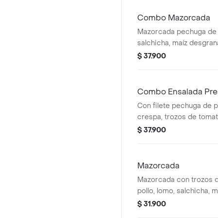
Combo Mazorcada
Mazorcada pechuga de p
salchicha, maíz desgra
mozzarella, papa frances
$ 37.900
aderezo cheddar, salsa 
400 ml.
Combo Ensalada Pre
Con filete pechuga de p
crespa, trozos de tomat
mozzarella, champiñones
$ 37.900
plancha, huevo cocido y
Bebida de 400 ml
Mazorcada
Mazorcada con trozos 
pollo, lomo, salchicha, 
queso mozzarella, papa
$ 31.900
fósforo, aderezo chedda