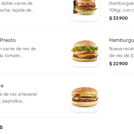
doble carne de
Hamburgues
ioche, tajada de
104gr, con q
cebolla y lechuga
tomate, lech
$ 33.900
resto.+ Gaseosa
tomate
Presto
Hamburgu
 carne de res de
Nueva recet
a, tomate,
de res de 52
salsa de tomate.
de queso ch
$ 22.900
lechuga con
se
 de res artesanal
 pepinillos,
 y salsa mostaza.
s