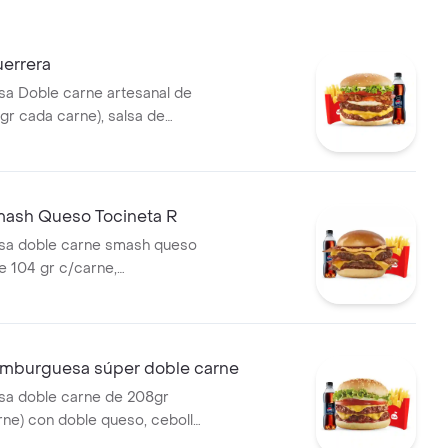
errera
a Doble carne artesanal de
gr cada carne), salsa de
le tajada cheddar, cebolla
e, huevo frito y tocineta,
na, 1 copa de salsa Presto y
 ml
ash Queso Tocineta R
a doble carne smash queso
e 104 gr c/carne,
 con papas medianas y
de 400 ml
burguesa súper doble carne
a doble carne de 208gr
rne) con doble queso, cebolla,
uga, salsa presto y de