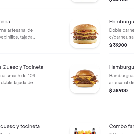
l.
tomate, 1 p
400.
cana
Hamburgu
ne artesanal de
Doble carne
epinillos, tajada
c/carne), sa
dar, tocineta en
cheddar, ceb
$ 39.900
y tocineta.
Queso y Tocineta
Hamburgue
ne smash de 104
Hamburgues
 doble tajada de
artesanal d
orción de
doble queso
$ 38.900
o cheddar y salsa
salsa presto
queso y tocineta
Combo fam