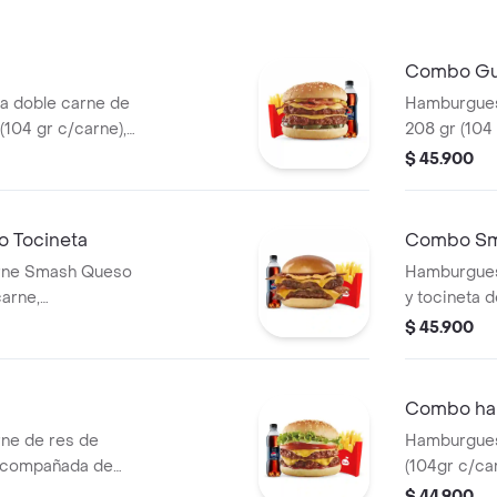
Combo Gu
 doble carne de
Hamburgues
(104 gr c/carne),
208 gr (104 
copa de salsa
tomate, dob
$ 45.900
grillé, tomat
papas media
bebida 400
 Tocineta
Combo Sm
rne Smash Queso
Hamburgues
carne,
y tocineta d
 medianas y
acompañada
$ 45.900
bebida pet 
Combo ham
ne de res de
Hamburgues
 acompañada de
(104gr c/ca
 copa de salsa
tomate, lech
$ 44.900