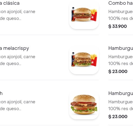
 clásica
Combo ha
n ajonjolí, carne
Hamburguesa
 de queso
100% res de
e y mostaza, con
cheddar, cru
$ 33.900
 tomate y cuadritos
tocineta, le
a con papas
tomate. Ac
salsa Presto y
pequeñas, u
 melacrispy
Hamburgue
bebida de 
n ajonjolí, carne
Hamburguesa
 de queso
100% res de
de cebolla:
cheddar, sa
$ 23.000
, lechuga y la
los clásicos
to. Acompañada con
de cebolla.
pa de salsa
h
Hamburgu
ml.
n ajonjolí, carne
Hamburguesa
 de queso
100% res de
los de cebolla,
cheddar, co
$ 23.000
e y salsa de
caramelizada
tradicional 