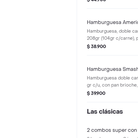
presto y 1 bebida 400 m
Hamburguesa Ameri
Hamburguesa, doble car
208gr (104gr c/carne), p
cheddar y aderezo ched
$ 38.900
tiras y mostaza
Hamburguesa Smash 
Hamburguesa doble car
gr c/u, con pan brioche,
queso cheddar, doble p
$ 39.900
tocineta, salsa de ques
BBQ.
Las clásicas
2 combos super con 