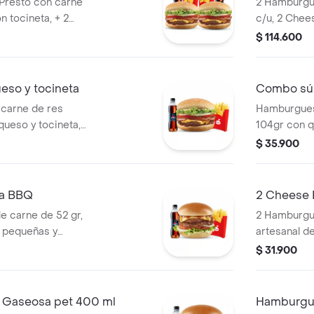
Presto con carne
2 Hamburgu
n tocineta, + 2
c/u, 2 Chee
idas pet 400ml.
grandes y 
$ 114.600
so y tocineta
Combo súp
carne de res
Hamburgues
queso y tocineta,
104gr con q
de salsa Presto y
de salsa Pr
$ 35.900
a BBQ
2 Cheese 
 carne de 52 gr,
2 Hamburgu
 pequeñas y
artesanal de
pepinillos, 
$ 31.900
mostaza ac
ml.
Gaseosa pet 400 ml
Hamburgue