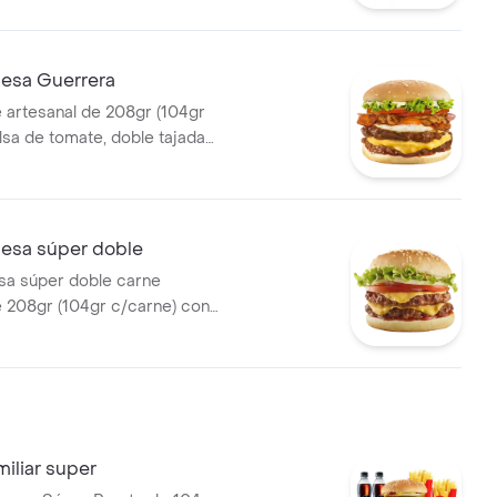
apas medianas, 1 gaseosa
esa Guerrera
 artesanal de 208gr (104gr
lsa de tomate, doble tajada
olla grillé, tomate, huevo frito
sa súper doble
a súper doble carne
e 208gr (104gr c/carne) con
, cebolla, tomate, lechuga,
 y salsa de tomate.
iliar super