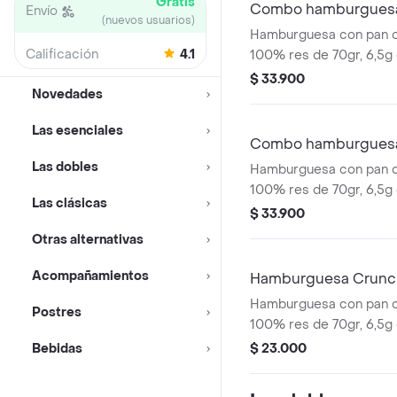
Gratis
Combo hamburguesa
Envío
(nuevos usuarios)
Hamburguesa con pan co
Calificación
4.1
100% res de 70gr, 6,5g
cheddar, salsa de tomat
$ 33.900
Novedades
los clásicos pepinillos,
de cebolla. Acompañad
Las esenciales
pequeñas, una copa de 
Combo hamburguesa
bebida de 400ml.
Las dobles
Hamburguesa con pan co
100% res de 70gr, 6,5g
Las clásicas
cheddar, con dos tipos 
$ 33.900
caramelizada y crujiente
Otras alternativas
tradicional salsa Pres
papas pequeñas, una co
Acompañamientos
Hamburguesa Crunc
Presto y bebida de 400
Hamburguesa con pan co
Postres
100% res de 70gr, 6,5g
cheddar, crujientes anil
Bebidas
$ 23.000
tocineta, lechuga, tomat
tomate.