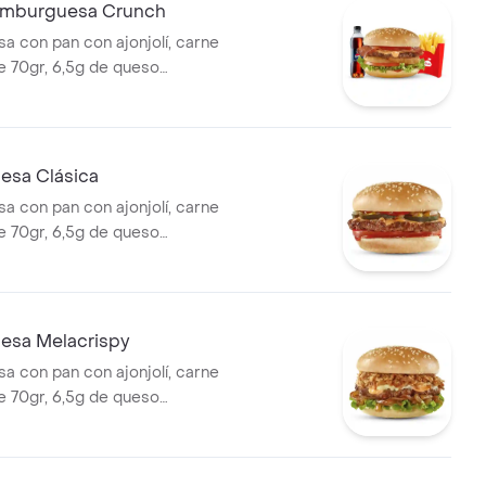
mburguesa Crunch
 con pan con ajonjolí, carne
 70gr, 6,5g de queso
jientes anillos de cebolla,
chuga, tomate y salsa de
ompañada con papas
na copa de salsa Presto y
sa Clásica
400ml.
 con pan con ajonjolí, carne
 70gr, 6,5g de queso
lsa de tomate y mostaza, con
 pepinillos, tomate y cuadritos
esa Melacrispy
 con pan con ajonjolí, carne
 70gr, 6,5g de queso
n dos tipos de cebolla:
 y crujiente, lechuga y la
salsa Presto.