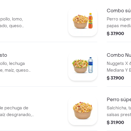
Combo súp
ollo, lomo,
Perro súpe
nado, queso
papas media
a y fósforo,
bebida de 
$ 37.900
Presto, 1 gaseosa
sto
Combo Nu
ollo, lechuga
Nuggets X 6
e, maíz, queso
Mediana Y 
 salteados a la
$ 37.900
 aderezo césar, 1
Perro súpe
de pechuga de
Salchicha, 
maíz desgranado,
salsas prest
 francesa y papa
cebolla y p
$ 31.900
r y salsa Presto.