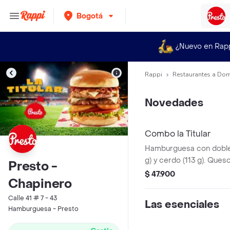
Bogotá
¿Nuevo en Rap
Rappi
Restaurantes a Dom
Novedades
Combo la Titular
Hamburguesa con doble 
g) y cerdo (113 g). Ques
Presto -
tocineta, salsa Master 
$ 47.900
Chapinero
ahumada combinada con
de cebolla, tomate y le
Calle 41 # 7 - 43
Las esenciales
brioche.
Hamburguesa - Presto