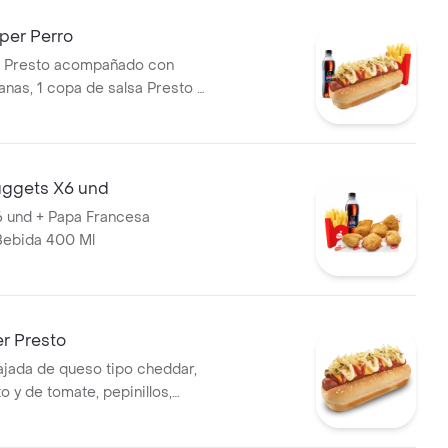
er Perro
r Presto acompañado con
nas, 1 copa de salsa Presto y
400 ml
ggets X6 und
 und + Papa Francesa
Bebida 400 Ml
r Presto
tajada de queso tipo cheddar,
o y de tomate, pepinillos,
apa perro