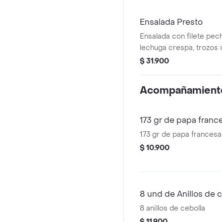
Ensalada Presto
Ensalada con filete pec
lechuga crespa, trozos 
queso mozzarella, cha
$ 31.900
salteados a la plancha,
aderezo césar.
Acompañamient
173 gr de papa franc
173 gr de papa francesa
$ 10.900
8 und de Anillos de 
8 anillos de cebolla
$ 11.900