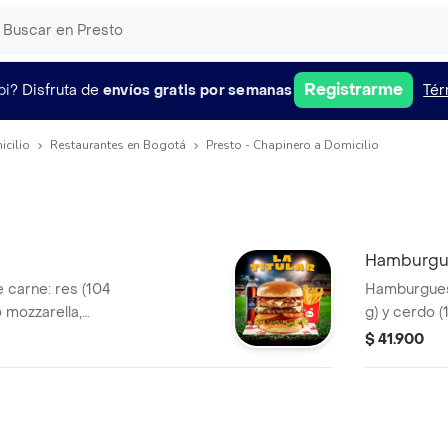
Registrarme
pi?
Disfruta de
envíos gratis por semanas
Tér
icilio
Restaurantes en Bogotá
Presto - Chapinero a Domicilio
Hamburgue
carne: res (104
Hamburguesa
o mozzarella,
g) y cerdo (
de Bary: mayonesa
tocineta, s
$ 41.900
 mostaza. Anillos
ahumada co
chuga crespa, pan
de cebolla,
brioche.