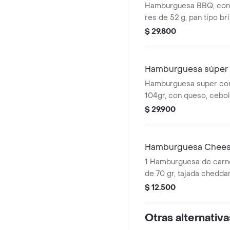
Hamburguesa BBQ, con 
res de 52 g, pan tipo br
queso cheddar, tomate, 
$ 29.800
con salsa bbq y salsa p
pet 400 ml
Hamburguesa súper 
Hamburguesa super con
104gr, con queso, ceboll
lechuga, salsa presto y 
$ 29.900
Hamburguesa Chee
1 Hamburguesa de carne
de 70 gr, tajada cheddar,
cebolla, salsa de tomate
$ 12.500
Otras alternativa