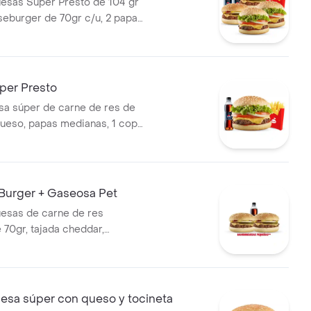
esas Súper Presto de 104 gr
seburger de 70gr c/u, 2 papas
2 gaseosas 400 ml
er Presto
a súper de carne de res de
ueso, papas medianas, 1 copa
esto y gaseosa 400 ml.
Burger + Gaseosa Pet
esas de carne de res
 70gr, tajada cheddar,
cebolla, salsa de tomate y salsa
ompañadas de 1 bebida 400
sa súper con queso y tocineta