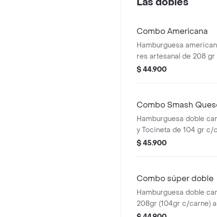
Las dobles
Combo Americana
Hamburguesa americana
res artesanal de 208 gr 
con papas medianas, 1 
$ 44.900
presto y bebida 400 ml.
Combo Smash Queso
Hamburguesa doble ca
y Tocineta de 104 gr c/
acompañada con papas
$ 45.900
bebida pet de 400 ml
Combo súper doble
Hamburguesa doble car
208gr (104gr c/carne)
unas papas medianas, 1
$ 44.900