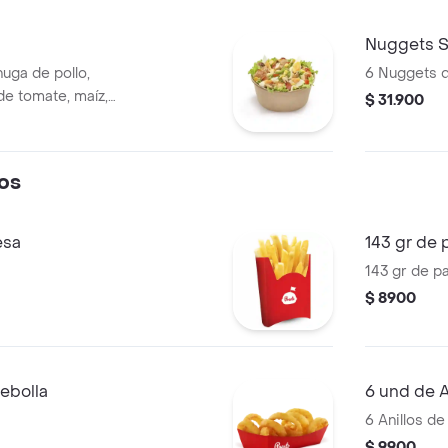
Nuggets S
huga de pollo,
6 Nuggets d
de tomate, maíz,
$ 31.900
mpiñones
 huevo cocido y
os
esa
143 gr de 
143 gr de p
$ 8900
cebolla
6 und de A
6 Anillos de
$ 9900