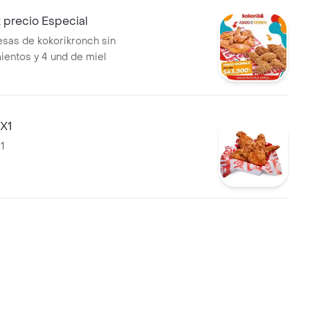
 precio Especial
esas de kokorikronch sin
entos y 4 und de miel
2X1
X1