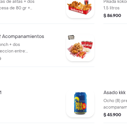
zas de alitas + dos
Pikada koko
cesa de 80 gr +
1.5 litros
lsas acompañado
$ 86.900
a de 1,5 litros
 2 Acompanamientos
onch + dos
eccion entre:
ua saborizada,
0
1
Asado kkk 
Ocho (8) pr
acompanamie
$ 45.900