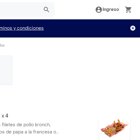
Ingreso
minos y condiciones
lio
 x 4
 filetes de pollo kronch,
 de papa a la francesa o
casa, mas ensalada kokoriko,