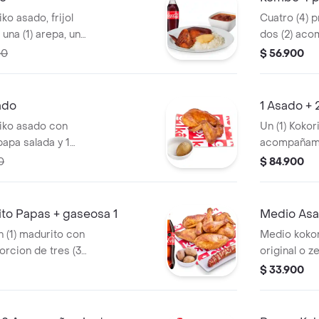
ko asado, frijol
Cuatro (4) 
 una (1) arepa, una
dos (2) aco
 und de aji
una (1) Coca
00
$ 56.900
ado
1 Asado + 
riko asado con
Un (1) Kokor
papa salada y 1
acompañamie
3 postres
0
$ 84.900
o Papas + gaseosa 1
Medio Asa
n (1) madurito con
Medio kokor
orcion de tres (3)
original o z
ca-Cola 1,5lt y aji
$ 33.900