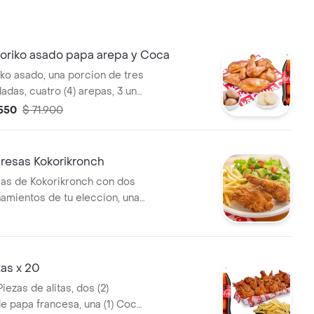
oriko asado papa arepa y Coca
iko asado, una porcion de tres
ladas, cuatro (4) arepas, 3 und
(1) Coca cola 1,5lt
.550
$ 71.900
resas Kokorikronch
sas de Kokorikronch con dos
amientos de tu eleccion, una
a 400 ml y 1 und de miel
as x 20
Piezas de alitas, dos (2)
e papa francesa, una (1) Coca