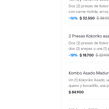
Dos (2) presas de Kokori
con carne molida, arroz,
(1) Coca Cola 400 ml y 1
-16%
$ 32.550
$ 38.9
2 Presas Kokoriko as
Dos (2) presas de Koko
dos (2) arepas o una (1) 
und de aji
-18%
$ 18.700
$ 22.90
Kombo Asado Madurit
Un (1) Kokoriko Asado, u
queso y bocadillo, una p
papas saladas, una (1) Co
$ 84.900