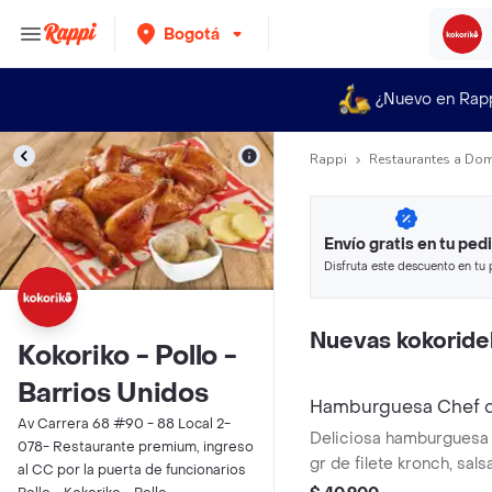
Bogotá
¿Nuevo en Rap
Rappi
Restaurantes a Dom
Envío gratis en tu ped
Disfruta este descuento en tu 
en minutos.
Nuevas kokoridel
Kokoriko - Pollo -
Barrios Unidos
Hamburguesa Chef d
Av Carrera 68 #90 - 88 Local 2-
Deliciosa hamburguesa 
078- Restaurante premium, ingreso
gr de filete kronch, sals
al CC por la puerta de funcionarios
doble crema, vegetales 