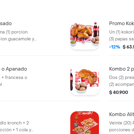
Asado
Promo Kok
a (1) porcion
Un (1) kokor
rcion guacamole y
(3) papas sa
l
de aji y una 
-12%
$ 63
 o Apanado
Kombo 2 p
 + francesa o
Dos (2) pre
l
(2) acompan
(1) Coca Col
$ 40.900
Kombo Alit
dio kronch + 2
Veinte (20) 
ción + 1 cola y
porciones d