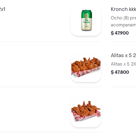
2x1
Kronch kkk
Ocho (8) pr
acompanami
$ 47.900
Alitas x 5 
Alitas x 5 2
$ 47.800