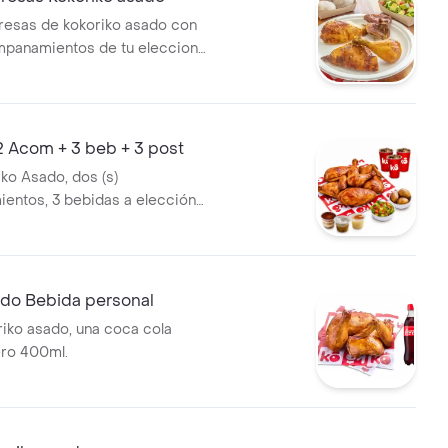
presas de kokoriko asado con
mpanamientos de tu eleccion,
 Cola 400 ml y 1 und de aji
2 Acom + 3 beb + 3 post
iko Asado, dos (s)
ntos, 3 bebidas a elección y
do Bebida personal
iko asado, una coca cola
ero 400ml.