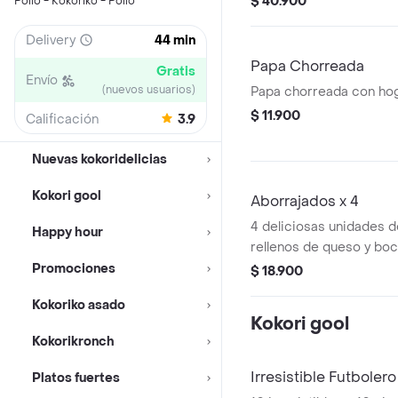
$ 40.900
Pollo - Kokoriko - Pollo
acompañada de 1 porc d
francesa y bebida
Delivery
44 min
Papa Chorreada
Gratis
Envío
(nuevos usuarios)
Papa chorreada con ho
$ 11.900
Calificación
3.9
Nuevas kokoridelicias
Kokori gool
Aborrajados x 4
4 deliciosas unidades 
Happy hour
rellenos de queso y boc
Promociones
$ 18.900
Kokoriko asado
Kokori gool
Kokorikronch
Irresistible Futbolero
Platos fuertes