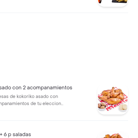
 opción salsa alitas y 2 und de
mate
Asado con 2 acompanamientos
esas de kokoriko asado con
mpanamientos de tu eleccion
ji
+ 6 p saladas