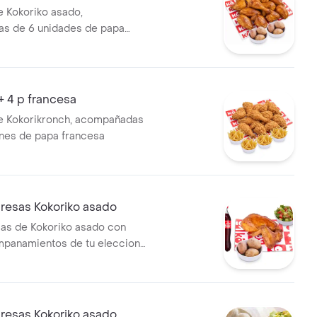
e Kokoriko asado,
s de 6 unidades de papa
+ 4 p francesa
e Kokorikronch, acompañadas
nes de papa francesa
resas Kokoriko asado
sas de Kokoriko asado con
mpanamientos de tu eleccion,
 Cola 400 ml y 1 und de aji
resas Kokoriko asado