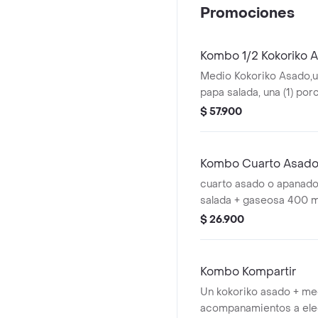
Promociones
Kombo 1/2 Kokoriko 
Medio Kokoriko Asado,un
papa salada, una (1) po
dos (2) Coca cola 400m
$ 57.900
Kombo Cuarto Asado
cuarto asado o apanado
salada + gaseosa 400 m
$ 26.900
Kombo Kompartir
Un kokoriko asado + me
acompanamientos a elec