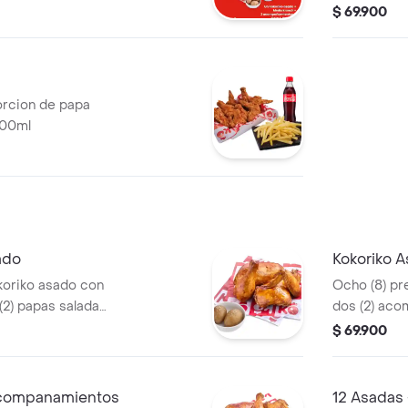
cola 1.5 lt,1
$ 69.900
salsa de to
porcion de papa
400ml
ado
Kokoriko 
koriko asado con
Ocho (8) pr
(2) papas saladas
dos (2) aco
y 2 und de a
$ 69.900
acompanamientos
12 Asadas 