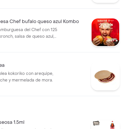
iko y una segunda opcion de
leccion
sa Chef bufalo queso azul Kombo
amburguesa del Chef con 125
 kronch, salsa de queso azul,
rescos, acompañada de 1 porc
a francesa y bebida
ea
blea kokoriko con arequipe,
eche y mermelada de mora.
seosa 1.5ml