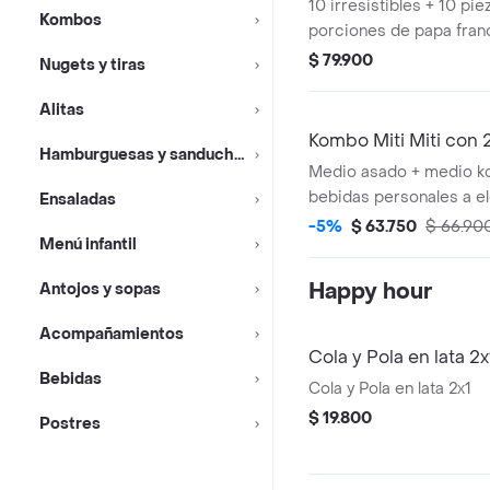
10 irresistibles + 10 pie
Kombos
porciones de papa fran
ensalada kokoriko y sa
$ 79.900
Nugets y tiras
de una gaseosa coca col
Alitas
Kombo Miti Miti con
Hamburguesas y sanduches
Medio asado + medio k
bebidas personales a el
Ensaladas
gaseosa de 400 ml - ag
-5%
$ 63.750
$ 66.90
Menú infantil
agua mineral, fuze tea
Happy hour
Antojos y sopas
Acompañamientos
Cola y Pola en lata 2x
Bebidas
Cola y Pola en lata 2x1
$ 19.800
Postres