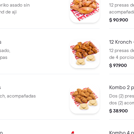
riko asado sin
12 presas d
d de aji
acompañada
salada
$ 90.900
s
12 Kronch 
sado,
12 presas d
epas
de 4 porcio
$ 97.900
s
Kombo 2 p
nch, acompañadas
Dos (2) pre
dos (2) aco
una (1) Coca
$ 38.900
do
Kombo 4 p