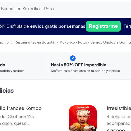
Registrarme
pi?
Disfruta de
envíos gratis por semanas
Tér
icilio
Restaurantes en Bogotá
Kokoriko - Pollo - Barrios Unidos a Domici
ido
Hasta 50% OFF imperdible
pedido y recíbelo
Disfruta este descuento en tu pedido y recíbelo
en minutos.
icias
ip frances Kombo
Irresistible
del Chef con 125
4 deliciosos
a dijon, queso
acompañados
frescos,
papa de la 