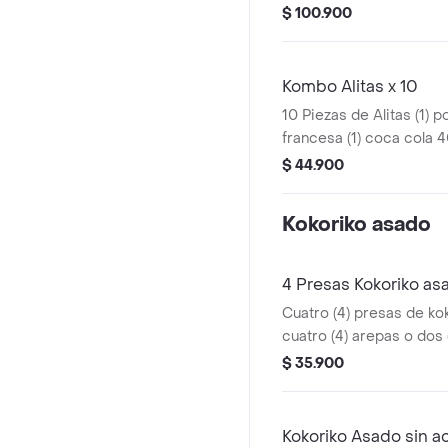
pola 1.5 Ltros
$ 100.900
Kombo Alitas x 10
10 Piezas de Alitas (1) 
francesa (1) coca cola 
$ 44.900
Kokoriko asado
4 Presas Kokoriko as
Cuatro (4) presas de ko
cuatro (4) arepas o dos 
y 1 und de aji
$ 35.900
Kokoriko Asado sin 