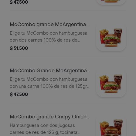
c/u, salsa chicharron, cebolla crispy,
$ 47.500
tajada de platano, tocineta, queso
cheddar y salsa de aguacate, con
papas grandes y gaseosa grande a
McCombo grande McArgentina
elegir.
2 Carnes
Elige tu McCombo con hamburguesa
con dos carnes 100% de res de
125gr c/u, salsa mayo chimichurri,
$ 51.500
cebolla fresca, lechuga, tomate,
tocineta y queso cheddar, con papas
grandes y gaseosa grande a elegir.
McCombo Grande McArgentina 1
Carne
Elige tu McCombo con hamburguesa
con una carne 100% de res de 125gr,
salsa mayo chimichurri, cebolla
$ 47.500
fresca, lechuga, tomate, tocineta y
queso cheddar, con papas grandes y
gaseosa grande a elegir.
McCombo grande Crispy Onion
Barbecue 2 Carnes
Hamburguesa con dos jugosas
carnes de res de 125 g, tocineta