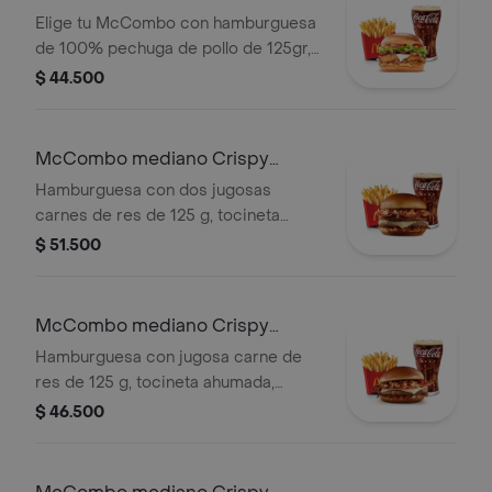
Elige tu McCombo con hamburguesa
de 100% pechuga de pollo de 125gr,
salsa Tajin, tomate, lechuga, tocineta,
$ 44.500
queso blanco y cebolla grillada, con
papas medianas y gaseosa mediana a
elegir.
McCombo mediano Crispy
Onion Barbecue 2 Carnes
Hamburguesa con dos jugosas
carnes de res de 125 g, tocineta
ahumada, queso blanco cremoso,
$ 51.500
cebolla crispy, cebolla grillada y salsa
barbecue, en pan suave tipo Brioche.
Acompañada de papas fritas
McCombo mediano Crispy
medianas y bebida mediana a
Onion Barbecue 1 Carne
Hamburguesa con jugosa carne de
elección.
res de 125 g, tocineta ahumada,
queso blanco cremoso, cebolla
$ 46.500
crispy, cebolla grillada y salsa
barbecue, en pan suave tipo Brioche.
Acompañada de papas fritas