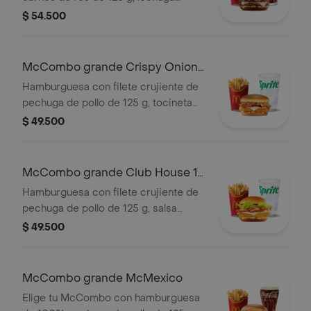
fresca, tomate, cebolla grillada,
$ 54.500
tocineta ahumada, queso blanco
cremoso y salsa especial, en pan
suave tipo Brioche. Acompañada de
McCombo grande Crispy Onion
papas fritas grandes y bebida grande
Barbecue 1 Pechuga
Hamburguesa con filete crujiente de
a elección.
pechuga de pollo de 125 g, tocineta
ahumada, queso blanco cremoso,
$ 49.500
cebolla crispy, cebolla grillada y salsa
barbecue, en pan suave tipo Brioche.
Acompañada de papas fritas grandes
McCombo grande Club House 1
y bebida grande a elección.
Pechuga
Hamburguesa con filete crujiente de
pechuga de pollo de 125 g, salsa
especial, lechuga fresca, tomate,
$ 49.500
cebolla grillada y queso blanco
cremoso, en pan suave tipo Brioche.
Acompañada de papas fritas grandes
McCombo grande McMexico
y bebida grande a elección.
Elige tu McCombo con hamburguesa