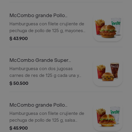
grandes y bebida grande a elección.
McCombo grande Pollo
McCrispy Deluxe
Hamburguesa con filete crujiente de
pechuga de pollo de 125 g, mayonesa
cremosa, lechuga fresca y tomate, en
$ 43.900
pan suave tipo Brioche. Acompañada
de papas fritas grandes y bebida
grande a elección.
McCombo Grande Super
Cheddar Lover
Hamburguesa con dos jugosas
carnes de res de 125 g cada una y
cinco quesos cremosos.
$ 50.500
Acompañada de papas fritas grandes
y bebida grande a elección.
McCombo grande Pollo
McCrispy Bacon Ranch
Hamburguesa con filete crujiente de
pechuga de pollo de 125 g, salsa
ranch, tocineta ahumada, lechuga
$ 45.900