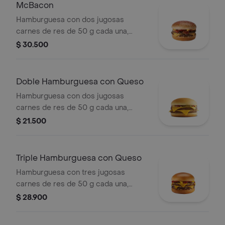
McBacon
Hamburguesa con dos jugosas
carnes de res de 50 g cada una,
tocineta ahumada, cebolla, queso
$ 30.500
cheddar cremoso, salsa de tomate y
mostaza, en pan dorado con ajonjolí.
Doble Hamburguesa con Queso
Hamburguesa con dos jugosas
carnes de res de 50 g cada una,
doble queso cheddar cremoso,
$ 21.500
cebolla, pepinillos, salsa de tomate y
mostaza, en pan suave sin ajonjolí.
Triple Hamburguesa con Queso
Hamburguesa con tres jugosas
carnes de res de 50 g cada una,
doble queso cheddar cremoso,
$ 28.900
cebolla, pepinillos, salsa de tomate y
mostaza, en pan suave sin ajonjolí.