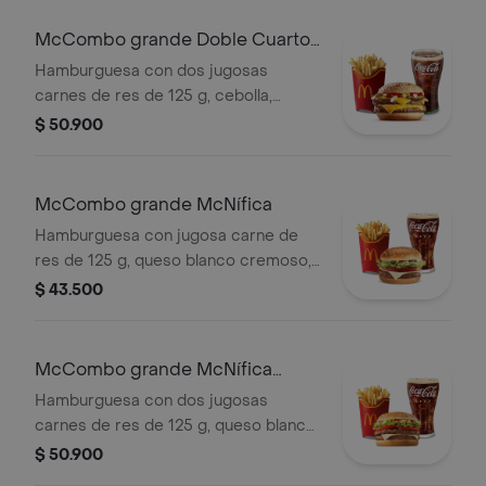
ajonjolí. Acompañada de papas fritas
grandes y bebida grande a elección.
McCombo grande Doble Cuarto
de Libra con Queso
Hamburguesa con dos jugosas
carnes de res de 125 g, cebolla,
pepinillos, doble queso cheddar
$ 50.900
cremoso, salsa de tomate y mostaza,
en pan dorado con ajonjolí.
Acompañada de papas fritas grandes
McCombo grande McNífica
y bebida grande a elección.
Hamburguesa con jugosa carne de
res de 125 g, queso blanco cremoso,
cebolla, tomate fresco, lechuga, salsa
$ 43.500
de tomate, mayonesa y mostaza, en
pan dorado con ajonjolí. Acompañada
de papas fritas grandes y bebida
McCombo grande McNífica
grande a elección.
Doble
Hamburguesa con dos jugosas
carnes de res de 125 g, queso blanco
cremoso, cebolla, tomate fresco,
$ 50.900
lechuga, salsa de tomate, mayonesa y