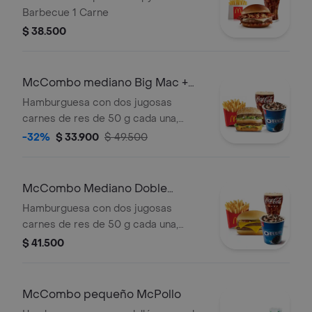
Barbecue 1 Carne
$ 38.500
McCombo mediano Big Mac +
McFlurry de Oreo
Hamburguesa con dos jugosas
carnes de res de 50 g cada una,
cebolla, lechuga fresca, pepinillos,
-32%
$ 33.900
$ 49.500
queso cheddar cremoso, pan tostado
en el centro y salsa especial Big
Mac™, en pan dorado con ajonjolí.
McCombo Mediano Doble
Acompañada de papas fritas
Hamburguesa con Queso +
Hamburguesa con dos jugosas
medianas crujientes, bebida mediana
McFlurry de Oreo
carnes de res de 50 g cada una,
a elección y helado cremoso de
doble queso cheddar cremoso,
$ 41.500
vainilla con galleta Oreo™ triturada y
cebolla, pepinillos, salsa de tomate y
topping de chocolate.
mostaza, en pan suave sin ajonjolí.
Acompañada de papas fritas
McCombo pequeño McPollo
medianas crujientes, bebida mediana