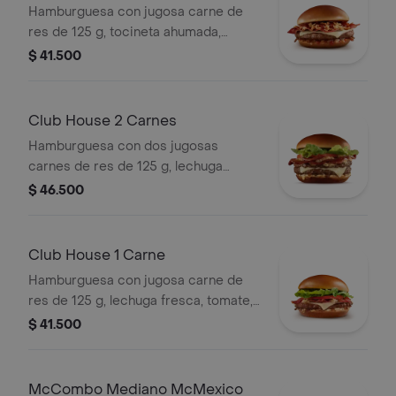
Hamburguesa con jugosa carne de
res de 125 g, tocineta ahumada,
queso blanco cremoso, cebolla
$ 41.500
crispy, cebolla grillada y salsa
barbecue, en pan suave tipo Brioche.
Club House 2 Carnes
Hamburguesa con dos jugosas
carnes de res de 125 g, lechuga
fresca, tomate, cebolla grillada,
$ 46.500
tocineta ahumada, queso blanco
cremoso y salsa especial, en pan
suave tipo Brioche.
Club House 1 Carne
Hamburguesa con jugosa carne de
res de 125 g, lechuga fresca, tomate,
cebolla grillada, tocineta ahumada,
$ 41.500
queso blanco cremoso y salsa
especial, en pan suave tipo Brioche.
McCombo Mediano McMexico