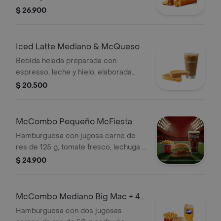
acompañada de pastel relleno de
$ 26.900
manzana con canela.
Iced Latte Mediano & McQueso
Bebida helada preparada con
espresso, leche y hielo, elaborada
con café 100 % colombiano,
$ 20.500
acompañada de sándwich de queso
blanco cremoso con mostaza.
McCombo Pequeño McFiesta
Hamburguesa con jugosa carne de
res de 125 g, tomate fresco, lechuga y
salsa de tomate, en pan suave sin
$ 24.900
ajonjolí. Acompañada de papas fritas
pequeñas y bebida pequeña a
elección.
McCombo Mediano Big Mac + 4
Nuggets
Hamburguesa con dos jugosas