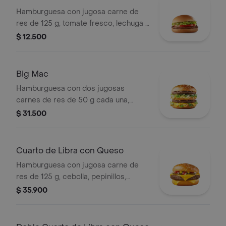
Hamburguesa con jugosa carne de
res de 125 g, tomate fresco, lechuga y
salsa de tomate, en pan suave sin
$ 12.500
ajonjolí.
Big Mac
Hamburguesa con dos jugosas
carnes de res de 50 g cada una,
cebolla, lechuga fresca, pepinillos,
$ 31.500
queso cheddar cremoso, pan tostado
en el centro y salsa especial Big
Mac™, en pan dorado con ajonjolí.
Cuarto de Libra con Queso
Hamburguesa con jugosa carne de
res de 125 g, cebolla, pepinillos,
queso cheddar cremoso, salsa de
$ 35.900
tomate y mostaza, en pan dorado con
ajonjolí.