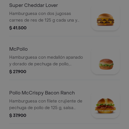
Super Cheddar Lover
Hamburguesa con dos jugosas
carnes de res de 125 g cada una y
cinco quesos cremosos.
$ 41.500
McPollo
Hamburguesa con medallón apanado
y dorado de pechuga de pollo,
mayonesa cremosa y lechuga fresca,
$ 27.900
en pan con ajonjolí.
Pollo McCrispy Bacon Ranch
Hamburguesa con filete crujiente de
pechuga de pollo de 125 g, salsa
ranch, tocineta ahumada, lechuga
$ 37.900
fresca y tomate, en pan suave tipo
Brioche.