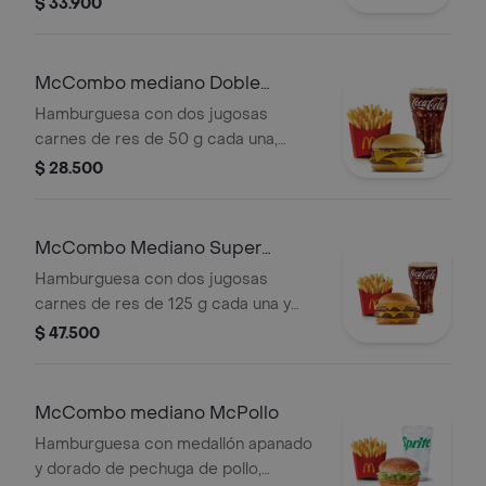
$ 33.900
cebolla, pepinillos, salsa de tomate y
mostaza, en pan suave sin ajonjolí.
Acompañada de papas fritas
McCombo mediano Doble
medianas y bebida mediana a
Hamburguesa con Queso
Hamburguesa con dos jugosas
elección.
carnes de res de 50 g cada una,
doble queso cheddar cremoso,
$ 28.500
cebolla, pepinillos, salsa de tomate y
mostaza, en pan suave sin ajonjolí.
Acompañada de papas fritas
McCombo Mediano Super
medianas y bebida mediana a
Cheddar Lover
Hamburguesa con dos jugosas
elección.
carnes de res de 125 g cada una y
cinco quesos cremosos.
$ 47.500
Acompañada de papas fritas
medianas y bebida mediana a
elección.
McCombo mediano McPollo
Hamburguesa con medallón apanado
y dorado de pechuga de pollo,