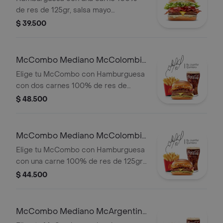
de res de 125gr, salsa mayo
chimichurri, cebolla fresca, lechuga,
$ 39.500
tomate, tocineta y queso cheddar.
McCombo Mediano McColombia
2 Carnes
Elige tu McCombo con Hamburguesa
con dos carnes 100% de res de
125gr c/u, salsa chicharron, cebolla
$ 48.500
crispy, tajada de platano, tocineta,
queso cheddar y salsa de aguacate,
con papas medianas y gaseosa
McCombo Mediano McColombia
mediana a elegir.
1 Carne
Elige tu McCombo con Hamburguesa
con una carne 100% de res de 125gr
c/u, salsa chicharron, cebolla crispy,
$ 44.500
tajada de platano, tocineta, queso
cheddar y salsa de aguacate, con
papas medianas y gaseosa mediana a
McCombo Mediano McArgentina
elegir.