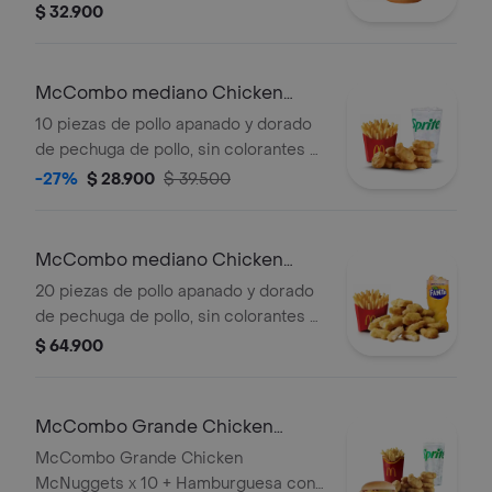
mayonesa cremosa y lechuga fresca,
$ 32.900
en pan con ajonjolí. Acompañada de
papas fritas medianas y bebida
mediana a elección.
McCombo mediano Chicken
McNuggets 10 pzas
10 piezas de pollo apanado y dorado
de pechuga de pollo, sin colorantes ni
conservantes artificiales.
-27%
$ 28.900
$ 39.500
Acompañadas de papas fritas
medianas y bebida mediana a
elección.
McCombo mediano Chicken
McNuggets de 20 pzas
20 piezas de pollo apanado y dorado
de pechuga de pollo, sin colorantes ni
conservantes artificiales.
$ 64.900
Acompañadas de papas fritas
medianas y bebida mediana a
elección.
McCombo Grande Chicken
McNuggets x 10 + Hamburguesa
McCombo Grande Chicken
con Queso
McNuggets x 10 + Hamburguesa con