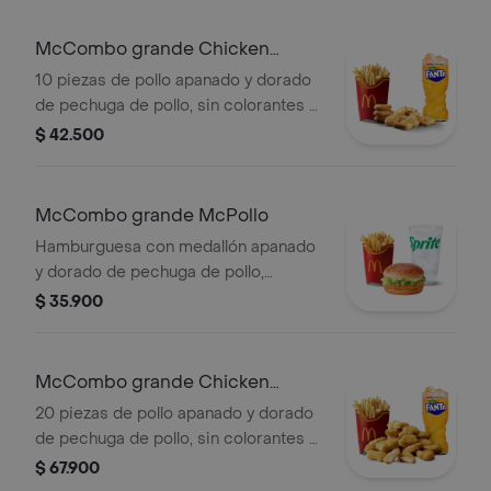
mostaza, en pan dorado con ajonjolí.
Acompañada de papas fritas grandes
McCombo grande Chicken
y bebida grande a elección.
McNuggets de 10 pzas
10 piezas de pollo apanado y dorado
de pechuga de pollo, sin colorantes ni
conservantes artificiales.
$ 42.500
Acompañadas de papas fritas
grandes y bebida grande a elección.
McCombo grande McPollo
Hamburguesa con medallón apanado
y dorado de pechuga de pollo,
mayonesa cremosa y lechuga fresca,
$ 35.900
en pan con ajonjolí. Acompañada de
papas fritas grandes y bebida grande
a elección.
McCombo grande Chicken
McNuggets de 20 pzas
20 piezas de pollo apanado y dorado
de pechuga de pollo, sin colorantes ni
conservantes artificiales.
$ 67.900
Acompañadas de papas fritas