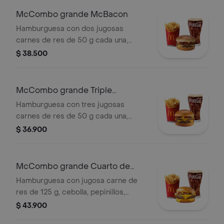
Mac™, en pan dorado con ajonjolí.
McCombo grande McBacon
Acompañada de papas fritas grandes
Hamburguesa con dos jugosas
y bebida grande a elección.
carnes de res de 50 g cada una,
tocineta ahumada, cebolla, queso
$ 38.500
cheddar cremoso, salsa de tomate y
mostaza, en pan dorado con ajonjolí.
Acompañada de papas fritas grandes
McCombo grande Triple
y bebida grande a elección.
Hamburguesa con Queso
Hamburguesa con tres jugosas
carnes de res de 50 g cada una,
doble queso cheddar cremoso,
$ 36.900
cebolla, pepinillos, salsa de tomate y
mostaza, en pan suave sin ajonjolí.
Acompañada de papas fritas grandes
McCombo grande Cuarto de
y bebida grande a elección.
Libra con Queso
Hamburguesa con jugosa carne de
res de 125 g, cebolla, pepinillos,
queso cheddar cremoso, salsa de
$ 43.900
tomate y mostaza, en pan dorado con