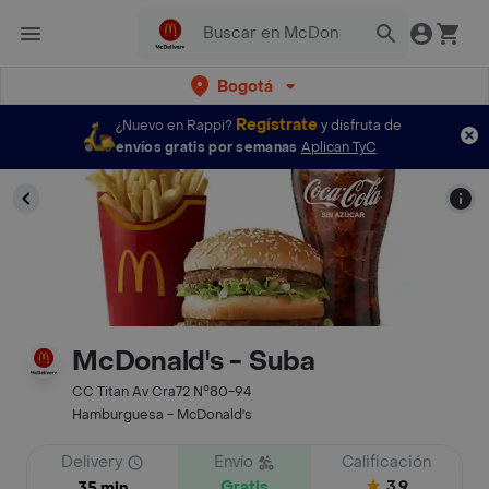
Bogotá
Regístrate
¿Nuevo en Rappi?
y disfruta de
envíos gratis por semanas
Aplican TyC
McDonald's - Suba
CC Titan Av Cra72 N°80-94
Hamburguesa - McDonald's
Delivery
Envío
Calificación
Gratis
3.9
35 min