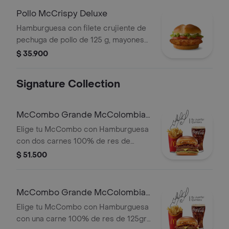
Pollo McCrispy Deluxe
Hamburguesa con filete crujiente de
pechuga de pollo de 125 g, mayonesa
cremosa, lechuga fresca y tomate, en
$ 35.900
pan suave tipo Brioche.
Signature Collection
McCombo Grande McColombia
2 Carnes
Elige tu McCombo con Hamburguesa
con dos carnes 100% de res de
125gr c/u, salsa chicharron, cebolla
$ 51.500
crispy, tajada de platano, tocineta,
queso cheddar y salsa de aguacate,
con papas grandes y gaseosa grande
McCombo Grande McColombia 1
a elegir.
Carne
Elige tu McCombo con Hamburguesa
con una carne 100% de res de 125gr