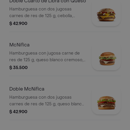
Doble Cuarto de Libra con Queso
Hamburguesa con dos jugosas
carnes de res de 125 g, cebolla,
pepinillos, doble queso cheddar
$ 42.900
cremoso, salsa de tomate y mostaza,
en pan dorado con ajonjolí.
McNífica
Hamburguesa con jugosa carne de
res de 125 g, queso blanco cremoso,
cebolla, tomate fresco, lechuga, salsa
$ 35.500
de tomate, mayonesa y mostaza, en
pan dorado con ajonjolí.
Doble McNífica
Hamburguesa con dos jugosas
carnes de res de 125 g, queso blanco
cremoso, cebolla, tomate fresco,
$ 42.900
lechuga, salsa de tomate, mayonesa y
mostaza, en pan dorado con ajonjolí.