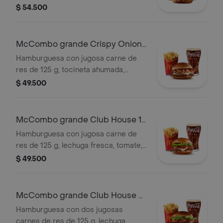
ahumada, queso blanco cremoso,
$ 54.500
cebolla crispy, cebolla grillada y salsa
barbecue, en pan suave tipo Brioche.
Acompañada de papas fritas grandes
McCombo grande Crispy Onion
y bebida grande a elección.
Barbecue 1 Carne
Hamburguesa con jugosa carne de
res de 125 g, tocineta ahumada,
queso blanco cremoso, cebolla
$ 49.500
crispy, cebolla grillada y salsa
barbecue, en pan suave tipo Brioche.
Acompañada de papas fritas grandes
McCombo grande Club House 1
y bebida grande a elección.
Carne
Hamburguesa con jugosa carne de
res de 125 g, lechuga fresca, tomate,
cebolla grillada, tocineta ahumada,
$ 49.500
queso blanco cremoso y salsa
especial, en pan suave tipo Brioche.
Acompañada de papas fritas grandes
McCombo grande Club House 2
y bebida grande a elección.
Carnes
Hamburguesa con dos jugosas
carnes de res de 125 g, lechuga