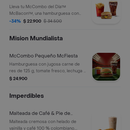
ajonjolí. Acompañada de papas fritas
Lleva tu McCombo del Día™
medianas y bebida mediana a
McBacon™, una hamburguesa con
elección.
dos jugosas carnes de res de 50 g
-34%
$ 22.900
$ 34.500
cada una, tocineta ahumada, cebolla,
queso cheddar cremoso, salsa de
Mision Mundialista
tomate y mostaza, en pan dorado con
ajonjolí. Acompañada de papas fritas
grandes y bebida grande a elección.
McCombo Pequeño McFiesta
Hamburguesa con jugosa carne de
res de 125 g, tomate fresco, lechuga y
salsa de tomate, en pan suave sin
$ 24.900
ajonjolí. Acompañada de papas fritas
pequeñas y bebida pequeña a
Imperdibles
elección.
Malteada de Café & Pie de
Manzana
Malteada cremosa con helado de
vainilla y café 100 % colombiano,