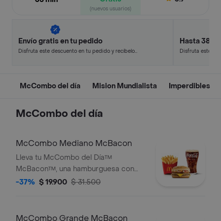
(nuevos usuarios)
Envío gratis en tu pedido
Hasta 38% 
Disfruta este descuento en tu pedido y recíbelo
Disfruta este de
en minutos.
en minutos.
McCombo del día
Mision Mundialista
Imperdibles
McCombo del día
McCombo Mediano McBacon
Lleva tu McCombo del Día™
McBacon™, una hamburguesa con
dos jugosas carnes de res de 50 g
-37%
$ 19.900
$ 31.500
cada una, tocineta ahumada, cebolla,
queso cheddar cremoso, salsa de
tomate y mostaza, en pan dorado con
McCombo Grande McBacon