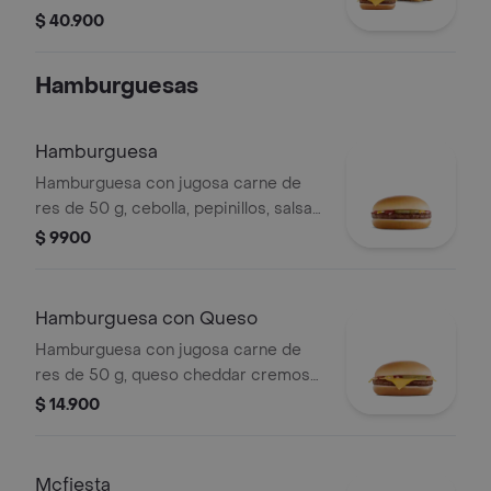
Queso
$ 40.900
Hamburguesas
Hamburguesa
Hamburguesa con jugosa carne de
res de 50 g, cebolla, pepinillos, salsa
de tomate y mostaza, en pan suave
$ 9900
sin ajonjolí.
Hamburguesa con Queso
Hamburguesa con jugosa carne de
res de 50 g, queso cheddar cremoso,
cebolla, pepinillos, salsa de tomate y
$ 14.900
mostaza, en pan suave sin ajonjolí.
Mcfiesta