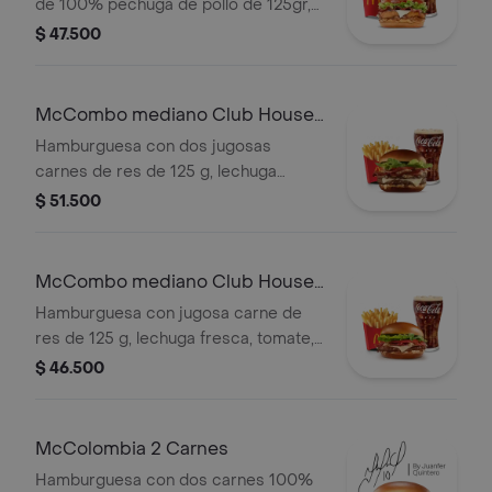
de 100% pechuga de pollo de 125gr,
salsa Tajin, tomate, lechuga, tocineta,
$ 47.500
queso blanco y cebolla grillada, con
papas grandes y gaseosa grande a
elegir.
McCombo mediano Club House
2 Carnes
Hamburguesa con dos jugosas
carnes de res de 125 g, lechuga
fresca, tomate, cebolla grillada,
$ 51.500
tocineta ahumada, queso blanco
cremoso y salsa especial, en pan
suave tipo Brioche. Acompañada de
McCombo mediano Club House 1
papas fritas medianas y bebida
Carne
Hamburguesa con jugosa carne de
mediana a elección.
res de 125 g, lechuga fresca, tomate,
cebolla grillada, tocineta ahumada,
$ 46.500
queso blanco cremoso y salsa
especial, en pan suave tipo Brioche.
Acompañada de papas fritas
McColombia 2 Carnes
medianas y bebida mediana a
Hamburguesa con dos carnes 100%
elección.