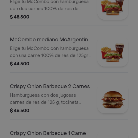
2 Carnes
Elige tu McCombo con hamburguesa
con dos carnes 100% de res de
125gr c/u, salsa mayo chimichurri,
$ 48.500
cebolla fresca, lechuga, tomate,
tocineta y queso cheddar, con papas
medianas y gaseosa mediana a elegir.
McCombo mediano McArgentina
1 Carne
Elige tu McCombo con hamburguesa
con una carne 100% de res de 125gr,
salsa mayo chimichurri, cebolla
$ 44.500
fresca, lechuga, tomate, tocineta y
queso cheddar, con papas medianas
y gaseosa mediana a elegir.
Crispy Onion Barbecue 2 Carnes
Hamburguesa con dos jugosas
carnes de res de 125 g, tocineta
ahumada, queso blanco cremoso,
$ 46.500
cebolla crispy, cebolla grillada y salsa
barbecue, en pan suave tipo Brioche.
Crispy Onion Barbecue 1 Carne