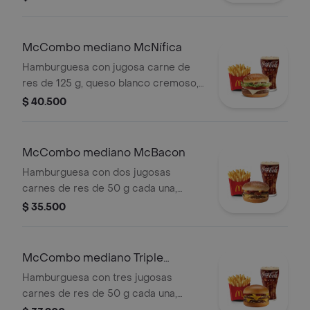
queso cheddar cremoso, pan tostado
en el centro y salsa especial Big
Mac™, en pan dorado con ajonjolí.
McCombo mediano McNífica
Acompañada de papas fritas
Hamburguesa con jugosa carne de
medianas y bebida mediana a
res de 125 g, queso blanco cremoso,
elección.
cebolla, tomate fresco, lechuga, salsa
$ 40.500
de tomate, mayonesa y mostaza, en
pan dorado con ajonjolí. Acompañada
de papas fritas medianas y bebida
McCombo mediano McBacon
mediana a elección.
Hamburguesa con dos jugosas
carnes de res de 50 g cada una,
tocineta ahumada, cebolla, queso
$ 35.500
cheddar cremoso, salsa de tomate y
mostaza, en pan dorado con ajonjolí.
Acompañada de papas fritas
McCombo mediano Triple
medianas y bebida mediana a
Hamburguesa con Queso
Hamburguesa con tres jugosas
elección.
carnes de res de 50 g cada una,
doble queso cheddar cremoso,