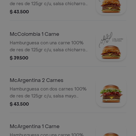
de res de 125gr c/u, salsa chicharron,
cebolla crispy, tajada de platano,
$ 43.500
tocineta, queso cheddar y salsa de
aguacate.
McColombia 1 Carne
Hamburguesa con una carne 100%
de res de 125gr c/u, salsa chicharron,
cebolla crispy, tajada de platano,
$ 39.500
tocineta, queso cheddar y salsa de
aguacate.
McArgentina 2 Carnes
Hamburguesa con dos carnes 100%
de res de 125gr c/u, salsa mayo
chimichurri, cebolla fresca, lechuga,
$ 43.500
tomate, tocineta y queso cheddar.
McArgentina 1 Carne
Hamburguesa con una carne 100%