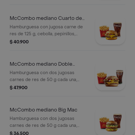
fresca y tomate, en pan suave tipo
Brioche. Acompañada de papas fritas
grandes y bebida grande a elección.
McCombo mediano Cuarto de
Libra con Queso
Hamburguesa con jugosa carne de
res de 125 g, cebolla, pepinillos,
queso cheddar cremoso, salsa de
$ 40.900
tomate y mostaza, en pan dorado con
ajonjolí. Acompañada de papas fritas
medianas y bebida mediana a
McCombo mediano Doble
elección.
Cuarto de Libra con Queso
Hamburguesa con dos jugosas
carnes de res de 50 g cada una,
doble queso cheddar cremoso,
$ 47.900
cebolla, pepinillos, salsa de tomate y
mostaza, en pan suave sin ajonjolí.
Acompañada de papas fritas
McCombo mediano Big Mac
medianas y bebida mediana a
Hamburguesa con dos jugosas
elección.
carnes de res de 50 g cada una,
cebolla, lechuga fresca, pepinillos,
$ 36.500