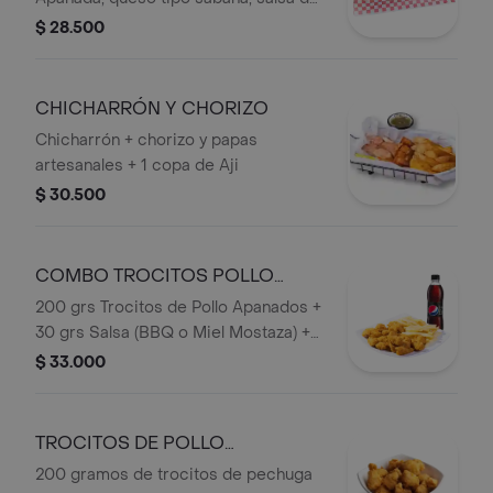
la casa en Pan de Papa, acompañado
$ 28.500
de papas artesanales y bebida
persona.
CHICHARRÓN Y CHORIZO
Chicharrón + chorizo y papas
artesanales + 1 copa de Aji
$ 30.500
COMBO TROCITOS POLLO
APANADOS
200 grs Trocitos de Pollo Apanados +
30 grs Salsa (BBQ o Miel Mostaza) +
Francesa o Papa Artesanal+ Bebida
$ 33.000
personal en botella.
TROCITOS DE POLLO
APANADOS
200 gramos de trocitos de pechuga