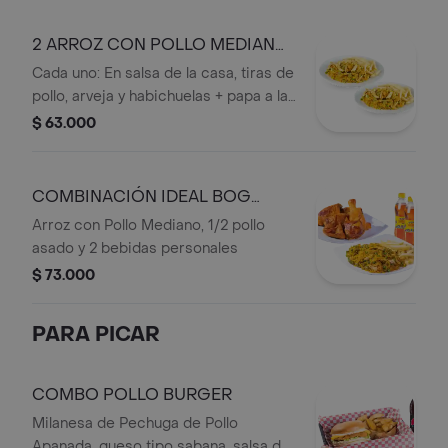
2 ARROZ CON POLLO MEDIANO
OFERTA
Cada uno: En salsa de la casa, tiras de
pollo, arveja y habichuelas + papa a la
francesa.
$ 63.000
COMBINACIÓN IDEAL BOG
OFERTA
Arroz con Pollo Mediano, 1/2 pollo
asado y 2 bebidas personales
$ 73.000
PARA PICAR
COMBO POLLO BURGER
Milanesa de Pechuga de Pollo
Apanada, queso tipo sabana, salsa de