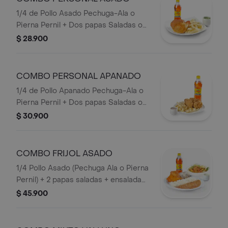
1/4 de Pollo Asado Pechuga-Ala o
Pierna Pernil + Dos papas Saladas o
Francesa o Papa Artesanal + Bebida
$ 28.900
personal en Botella.
COMBO PERSONAL APANADO
1/4 de Pollo Apanado Pechuga-Ala o
Pierna Pernil + Dos papas Saladas o
Francesa o papa Artesanal + Bebida
$ 30.900
Botella.
COMBO FRIJOL ASADO
1/4 Pollo Asado (Pechuga Ala o Pierna
Pernil) + 2 papas saladas + ensalada
caribe mediana + arroz + frijol+
$ 45.900
Bebida en Botella.