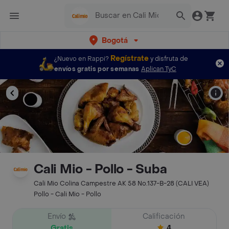
Bogotá
Regístrate
¿Nuevo en Rappi?
y disfruta de
envíos gratis por semanas
Aplican TyC
Cali Mio - Pollo - Suba
Cali Mio Colina Campestre AK 58 No.137-B-28 (CALI VEA)
Pollo - Cali Mio - Pollo
Envío
Calificación
Gratis
4