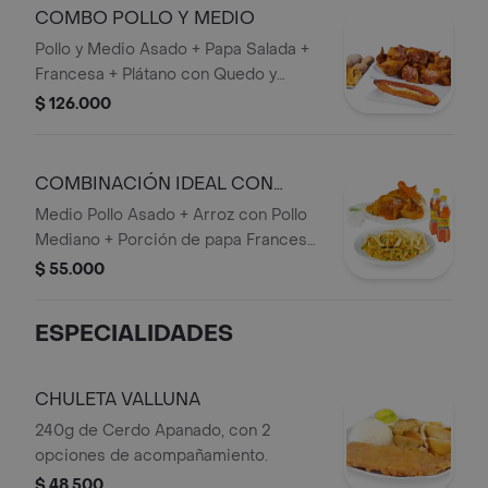
COMBO POLLO Y MEDIO
Pollo y Medio Asado + Papa Salada +
Francesa + Plátano con Quedo y
Bocadillo + 1 bebida 1,5 lts.
$ 126.000
COMBINACIÓN IDEAL CON
ARROZ CON POLLO
Medio Pollo Asado + Arroz con Pollo
Mediano + Porción de papa Francesa
+ 2 bebidas personales.
$ 55.000
ESPECIALIDADES
CHULETA VALLUNA
240g de Cerdo Apanado, con 2
opciones de acompañamiento.
$ 48.500