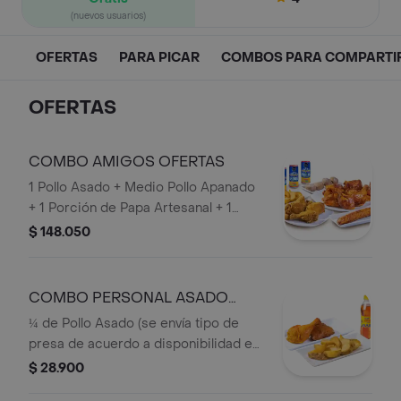
(nuevos usuarios)
OFERTAS
PARA PICAR
COMBOS PARA COMPARTI
OFERTAS
COMBO AMIGOS OFERTAS
1 Pollo Asado + Medio Pollo Apanado
+ 1 Porción de Papa Artesanal + 1
Porcion de Papa Salada + 1 Plátano
$ 148.050
Maduro + 3 Refajos
COMBO PERSONAL ASADO
OFERTA
¼ de Pollo Asado (se envía tipo de
presa de acuerdo a disponibilidad en
punto de venta),1 Acompañamiento
$ 28.900
(Papa Artesanal o Dos papas Saladas),