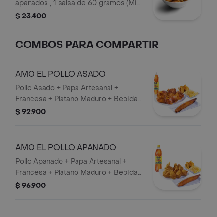
apanados , 1 salsa de 60 gramos (Miel
mostaza o BBQ).
$ 23.400
COMBOS PARA COMPARTIR
AMO EL POLLO ASADO
Pollo Asado + Papa Artesanal +
Francesa + Platano Maduro + Bebida
1,5 lts.
$ 92.900
AMO EL POLLO APANADO
Pollo Apanado + Papa Artesanal +
Francesa + Platano Maduro + Bebida
1,5 lts.
$ 96.900