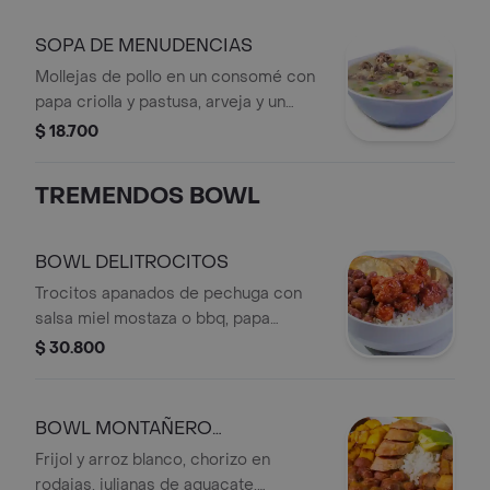
Porción de arroz blanco LBR + Bebida
personal en botella.
SOPA DE MENUDENCIAS
Mollejas de pollo en un consomé con
papa criolla y pastusa, arveja y un
toque de cilantro.
$ 18.700
TREMENDOS BOWL
BOWL DELITROCITOS
Trocitos apanados de pechuga con
salsa miel mostaza o bbq, papa
artesanal, frijol y arroz blanco, con
$ 30.800
bebida personal.
BOWL MONTAÑERO
AGREGADOR
Frijol y arroz blanco, chorizo en
rodajas, julianas de aguacate,