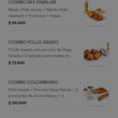
COMBO MIX FAMILIAR
Medio Pollo Asado + Medio Pollo
Apanado + Francesa + Papas
Artesanales + Bebida 1,5 lts.
$ 96.000
COMBO POLLO ASADO
1 Pollo Asado con porción de Papa
Salada y 2 bebidas personales en
Botella.
$ 73.900
COMBO COLOMBIANO
Pollo Asado + Porción Papa Salada + 2
porciones de Arroz blanco + 2
porciones de frijol + plátano Maduro +
$ 110.000
Bebida 1,5 lts.