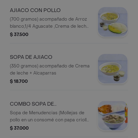
AJIACO CON POLLO
(700 gramos) acompañado de Arroz
blanco,1/4 Aguacate ,Crema de leche,
Alcaparras
$ 37.500
SOPA DE AJIACO
(350 gramos) acompañado de Crema
de leche + Alcaparras
$ 18.700
COMBO SOPA DE
MENUDENCIAS
Sopa de Menudencias (Mollejas de
pollo en un consomé con papa criolla
y pastusa + arveja y un toque de
$ 37.000
cilantro) + 1/4 de Pollo Asado + 1