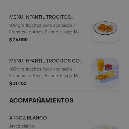
Mango) + Vaso de Helado San
Jerónimo.
MENU INFANTIL TROCITOS
SOLO
100 grs trocitos pollo apanados +
Francesa o Arroz Blanco + Jugo 16
onzas (Mora o Mango).
$ 26.000
MENU INFANTIL TROCITOS CON
HELADO
100 grs trocitos pollo apanados +
Francesa o Arroz Blanco + Jugo 16
onzas (Mora o Mango) + + Vaso de
$ 31.400
Helado San Jerónimo.
ACOMPAÑAMIENTOS
ARROZ BLANCO
Arroz blanco.