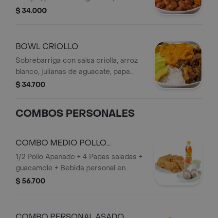
chicharrón crocante, cubos de
$ 34.000
plátano maduro, con bebida personal.
BOWL CRIOLLO
Sobrebarriga con salsa criolla, arroz
blanco, julianas de aguacate, papa
artesanal y bebida personal.
$ 34.700
COMBOS PERSONALES
COMBO MEDIO POLLO
APANADO
1/2 Pollo Apanado + 4 Papas saladas +
guacamole + Bebida personal en
Botella.
$ 56.700
COMBO PERSONAL ASADO