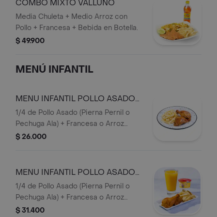
COMBO MIXTO VALLUNO
Media Chuleta + Medio Arroz con
Pollo + Francesa + Bebida en Botella.
$ 49.900
MENÚ INFANTIL
MENU INFANTIL POLLO ASADO
SOLO
1/4 de Pollo Asado (Pierna Pernil o
Pechuga Ala) + Francesa o Arroz
Blanco + Jugo 16 onzas (Mora o
$ 26.000
Mango).
MENU INFANTIL POLLO ASADO
CON HELADO
1/4 de Pollo Asado (Pierna Pernil o
Pechuga Ala) + Francesa o Arroz
Blanco + Jugo 16 onzas (Mora o
$ 31.400