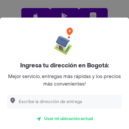
App Store
Google play
AppGallery
Pide tu comida favorita cerca de ti
Ingresa tu dirección en Bogotá:
Categorías
Mejor servicio, entregas más rápidas y los precios
más convenientes!
Únete a Rappi
Sobre Rappi
Usar mi ubicación actual
Facebook
Twitter
Instagram