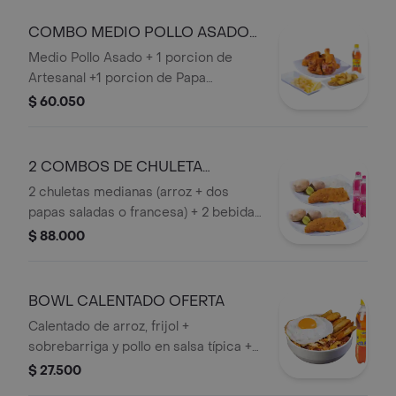
1 Bebida Personal
COMBO MEDIO POLLO ASADO
OFERTA
Medio Pollo Asado + 1 porcion de
Artesanal +1 porcion de Papa
Francesa + 1 Bebida Personal.
$ 60.050
2 COMBOS DE CHULETA
MEDIANA OFERTA
2 chuletas medianas (arroz + dos
papas saladas o francesa) + 2 bebidas
personales.
$ 88.000
BOWL CALENTADO OFERTA
Calentado de arroz, frijol +
sobrebarriga y pollo en salsa típica +
papa artesanal + huevo frito + bebida
$ 27.500
personal