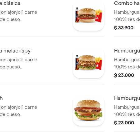
 clásica
Combo ha
n ajonjolí, carne
Hamburguesa
 de queso
100% res de
e y mostaza, con
cheddar, cru
$ 33.900
 tomate y cuadritos
tocineta, le
a con papas
tomate. Ac
salsa Presto y
pequeñas, u
 melacrispy
Hamburgue
bebida de 
n ajonjolí, carne
Hamburguesa
 de queso
100% res de
de cebolla:
cheddar, sa
$ 23.000
, lechuga y la
los clásicos
to. Acompañada con
de cebolla.
pa de salsa
h
Hamburgu
ml.
n ajonjolí, carne
Hamburguesa
 de queso
100% res de
los de cebolla,
cheddar, co
$ 23.000
e y salsa de
caramelizada
tradicional 