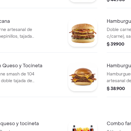
l.
tomate, 1 p
400.
cana
Hamburgu
ne artesanal de
Doble carne
epinillos, tajada
c/carne), sa
dar, tocineta en
cheddar, ceb
$ 39.900
y tocineta.
Queso y Tocineta
Hamburgue
ne smash de 104
Hamburgues
 doble tajada de
artesanal d
orción de
doble queso
$ 38.900
o cheddar y salsa
salsa presto
queso y tocineta
Combo fam