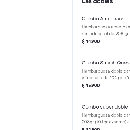
Las dobles
Combo Americana
Hamburguesa americana
res artesanal de 208 gr 
con papas medianas, 1 
$ 44.900
presto y bebida 400 ml.
Combo Smash Queso
Hamburguesa doble ca
y Tocineta de 104 gr c/
acompañada con papas
$ 45.900
bebida pet de 400 ml
Combo súper doble
Hamburguesa doble car
208gr (104gr c/carne)
unas papas medianas, 1
$ 44.900