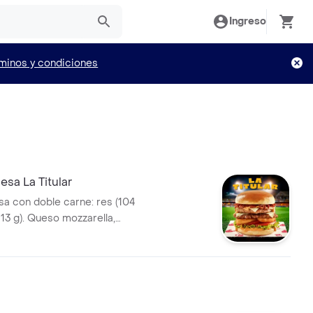
Ingreso
minos y condiciones
sa La Titular
 con doble carne: res (104
113 g). Queso mozzarella,
alsa Master de Bary: mayonesa
mbinada con mostaza. Anillos
 tomate y lechuga crespa, pan