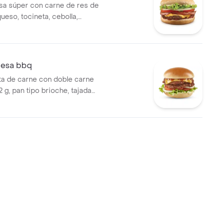
a súper con carne de res de
ueso, tocineta, cebolla,
uga, salsa presto y salsa de
esa bbq
a de carne con doble carne
 g, pan tipo brioche, tajada
eddar, tomate, cebolla y
 salsa BBQ y salsa Presto.