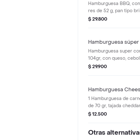
Hamburguesa BBQ, con 
res de 52 g, pan tipo br
queso cheddar, tomate, 
$ 29.800
con salsa bbq y salsa p
pet 400 ml
Hamburguesa súper 
Hamburguesa super con
104gr, con queso, ceboll
lechuga, salsa presto y 
$ 29.900
Hamburguesa Chee
1 Hamburguesa de carne
de 70 gr, tajada cheddar,
cebolla, salsa de tomate
$ 12.500
Otras alternativa