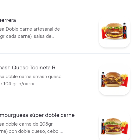
errera
a Doble carne artesanal de
gr cada carne), salsa de
le tajada cheddar, cebolla
e, huevo frito y tocineta,
na, 1 copa de salsa Presto y
 ml
ash Queso Tocineta R
a doble carne smash queso
e 104 gr c/carne,
 con papas medianas y
de 400 ml
burguesa súper doble carne
a doble carne de 208gr
rne) con doble queso, cebolla,
uga, salsa presto y de