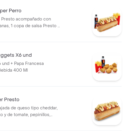
er Perro
r Presto acompañado con
nas, 1 copa de salsa Presto y
400 ml
ggets X6 und
 und + Papa Francesa
Bebida 400 Ml
r Presto
tajada de queso tipo cheddar,
o y de tomate, pepinillos,
apa perro