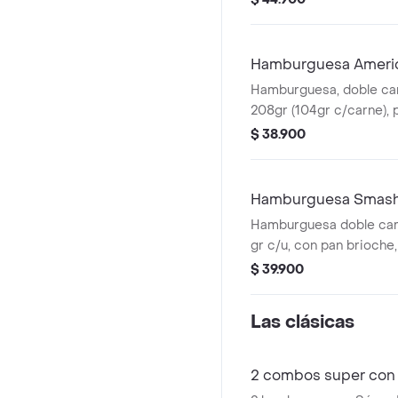
presto y 1 bebida 400 m
Hamburguesa Ameri
Hamburguesa, doble car
208gr (104gr c/carne), p
cheddar y aderezo ched
$ 38.900
tiras y mostaza
Hamburguesa Smash 
Hamburguesa doble car
gr c/u, con pan brioche,
queso cheddar, doble p
$ 39.900
tocineta, salsa de ques
BBQ.
Las clásicas
2 combos super con 