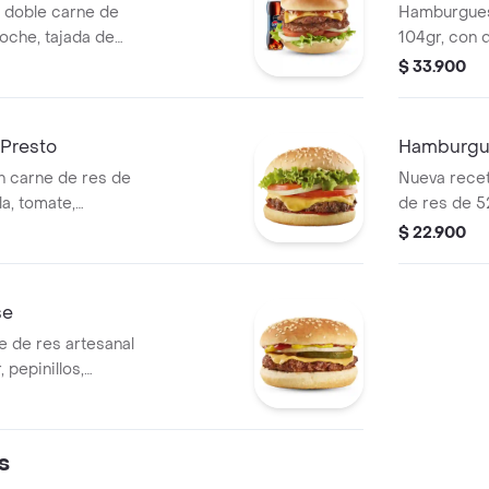
doble carne de
Hamburgues
ioche, tajada de
104gr, con q
cebolla y lechuga
tomate, lech
$ 33.900
resto.+ Gaseosa
tomate
Presto
Hamburgu
 carne de res de
Nueva recet
a, tomate,
de res de 52
salsa de tomate.
de queso ch
$ 22.900
lechuga con
se
 de res artesanal
 pepinillos,
 y salsa mostaza.
s