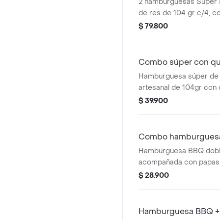
2 hamburguesas Súper 
de res de 104 gr c/4, co
papas pequeñas y 2 beb
$ 79.800
Combo súper con que
Hamburguesa súper de 
artesanal de 104gr con 
papas pequeñas, 1 copa 
$ 39.900
gaseosa.
Combo hamburgues
Hamburguesa BBQ doble
acompañada con papas
bebida pet de 400 ml.
$ 28.900
Hamburguesa BBQ + 