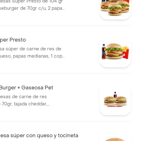
esas Súper Presto de 104 gr
seburger de 70gr c/u, 2 papas
2 gaseosas 400 ml
er Presto
a súper de carne de res de
ueso, papas medianas, 1 copa
esto y gaseosa 400 ml.
Burger + Gaseosa Pet
esas de carne de res
 70gr, tajada cheddar,
cebolla, salsa de tomate y salsa
ompañadas de 1 bebida 400
sa súper con queso y tocineta