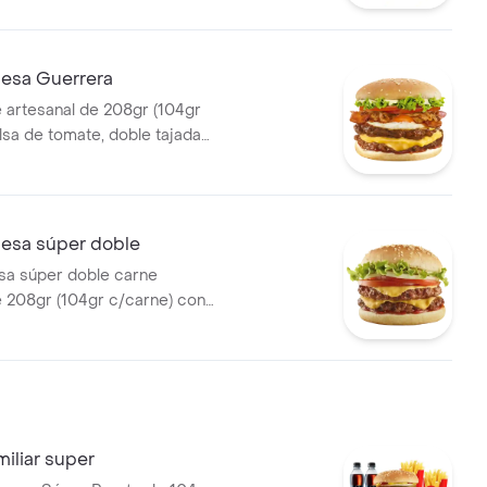
apas medianas, 1 gaseosa
esa Guerrera
 artesanal de 208gr (104gr
lsa de tomate, doble tajada
olla grillé, tomate, huevo frito
sa súper doble
a súper doble carne
e 208gr (104gr c/carne) con
, cebolla, tomate, lechuga,
 y salsa de tomate.
iliar super