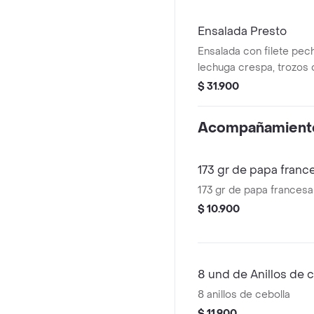
Ensalada Presto
Ensalada con filete pec
lechuga crespa, trozos 
queso mozzarella, cha
$ 31.900
salteados a la plancha,
aderezo césar.
Acompañamient
173 gr de papa franc
173 gr de papa francesa
$ 10.900
8 und de Anillos de 
8 anillos de cebolla
$ 11.900