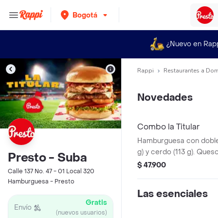
Bogotá
¿Nuevo en Rap
Rappi
Restaurantes a Dom
Novedades
Combo la Titular
Hamburguesa con doble 
g) y cerdo (113 g). Ques
Presto - Suba
tocineta, salsa Master 
$ 47.900
Calle 137 No. 47 - 01 Local 320
ahumada combinada con
Hamburguesa - Presto
de cebolla, tomate y le
Las esenciales
brioche.
Gratis
Envío
(nuevos usuarios)