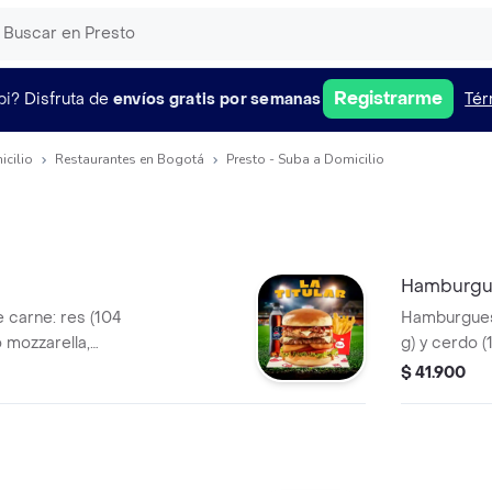
Registrarme
pi?
Disfruta de
envíos gratis por semanas
Tér
icilio
Restaurantes en Bogotá
Presto - Suba a Domicilio
Hamburgue
carne: res (104
Hamburguesa
o mozzarella,
g) y cerdo (
de Bary: mayonesa
tocineta, s
$ 41.900
 mostaza. Anillos
ahumada co
chuga crespa, pan
de cebolla,
brioche.