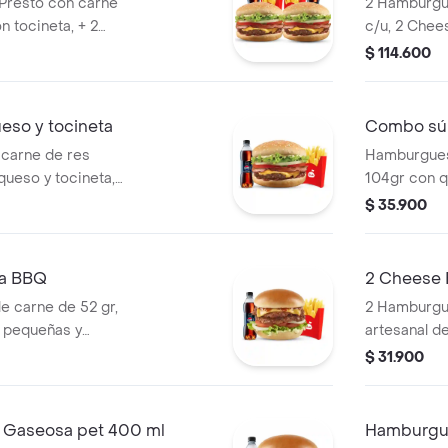
Presto con carne
2 Hamburgu
n tocineta, + 2
c/u, 2 Chee
idas pet 400ml.
grandes y 
$ 114.600
so y tocineta
Combo súp
carne de res
Hamburgues
queso y tocineta,
104gr con q
de salsa Presto y
de salsa Pr
$ 35.900
a BBQ
2 Cheese 
 carne de 52 gr,
2 Hamburgu
 pequeñas y
artesanal de
pepinillos, 
$ 31.900
mostaza ac
ml.
Gaseosa pet 400 ml
Hamburgue