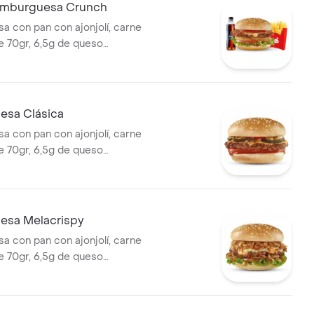
mburguesa Crunch
 con pan con ajonjolí, carne
 70gr, 6,5g de queso
jientes anillos de cebolla,
chuga, tomate y salsa de
ompañada con papas
na copa de salsa Presto y
sa Clásica
400ml.
 con pan con ajonjolí, carne
 70gr, 6,5g de queso
lsa de tomate y mostaza, con
 pepinillos, tomate y cuadritos
esa Melacrispy
 con pan con ajonjolí, carne
 70gr, 6,5g de queso
n dos tipos de cebolla:
 y crujiente, lechuga y la
salsa Presto.