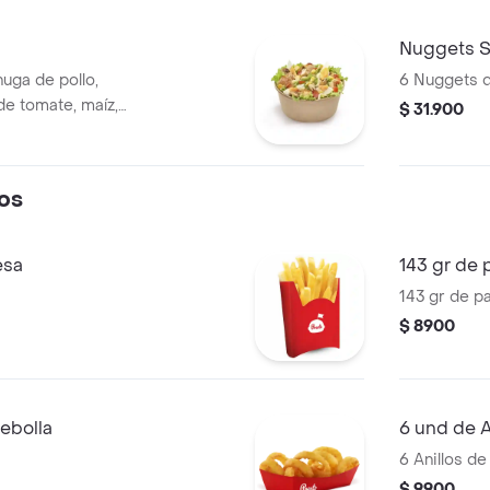
Nuggets S
huga de pollo,
6 Nuggets d
de tomate, maíz,
$ 31.900
mpiñones
 huevo cocido y
os
esa
143 gr de 
143 gr de p
$ 8900
cebolla
6 und de A
6 Anillos de
$ 9900