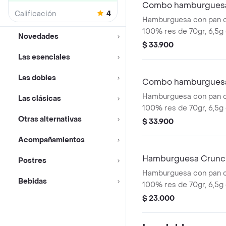
Combo hamburguesa
Calificación
4
Hamburguesa con pan co
100% res de 70gr, 6,5g
Novedades
cheddar, salsa de tomat
$ 33.900
los clásicos pepinillos,
Las esenciales
de cebolla. Acompañad
Las dobles
pequeñas, una copa de 
Combo hamburguesa
bebida de 400ml.
Hamburguesa con pan co
Las clásicas
100% res de 70gr, 6,5g
Otras alternativas
cheddar, con dos tipos 
$ 33.900
caramelizada y crujiente
Acompañamientos
tradicional salsa Pres
papas pequeñas, una co
Hamburguesa Crunc
Postres
Presto y bebida de 400
Hamburguesa con pan co
Bebidas
100% res de 70gr, 6,5g
cheddar, crujientes anil
$ 23.000
tocineta, lechuga, tomat
tomate.