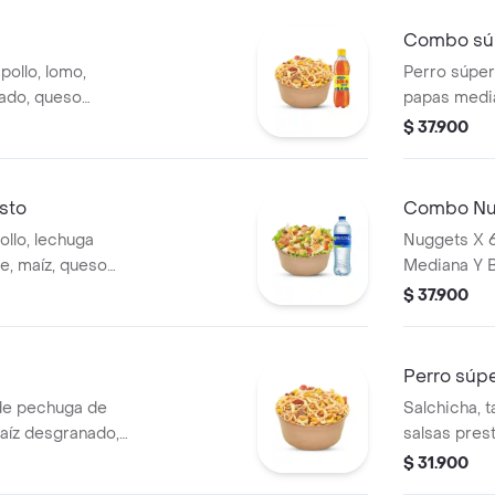
Combo súp
ollo, lomo,
Perro súpe
nado, queso
papas media
a y fósforo,
bebida de 
$ 37.900
Presto, 1 gaseosa
sto
Combo Nu
ollo, lechuga
Nuggets X 6
e, maíz, queso
Mediana Y 
 salteados a la
$ 37.900
 aderezo césar, 1
Perro súpe
de pechuga de
Salchicha, 
maíz desgranado,
salsas prest
 francesa y papa
cebolla y p
$ 31.900
r y salsa Presto.