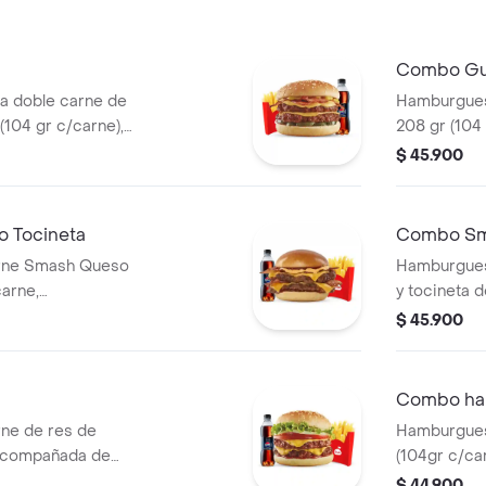
Combo Gu
 doble carne de
Hamburgues
(104 gr c/carne),
208 gr (104 
copa de salsa
tomate, dob
$ 45.900
grillé, tomat
papas media
bebida 400
 Tocineta
Combo Sm
rne Smash Queso
Hamburgues
carne,
y tocineta d
 medianas y
acompañada
$ 45.900
bebida pet 
Combo ham
ne de res de
Hamburgues
 acompañada de
(104gr c/ca
 copa de salsa
tomate, lech
$ 44.900