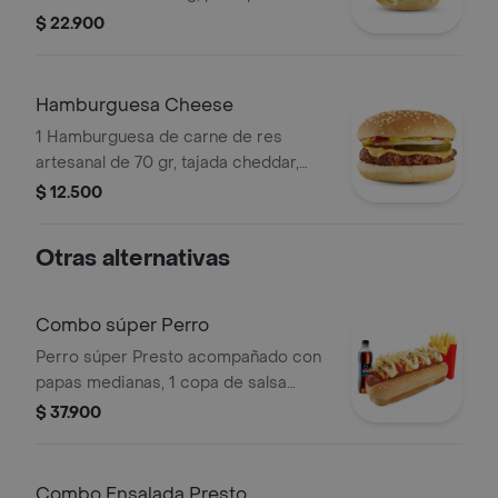
brioche, tajada de queso cheddar,
$ 22.900
tomate, cebolla y lechuga con salsa
BBQ y salsa Presto.
Hamburguesa Cheese
1 Hamburguesa de carne de res
artesanal de 70 gr, tajada cheddar,
pepinillos, cebolla, salsa de tomate y
$ 12.500
salsa mostaza.
Otras alternativas
Combo súper Perro
Perro súper Presto acompañado con
papas medianas, 1 copa de salsa
Presto y bebida de 400 ml
$ 37.900
Combo Ensalada Presto