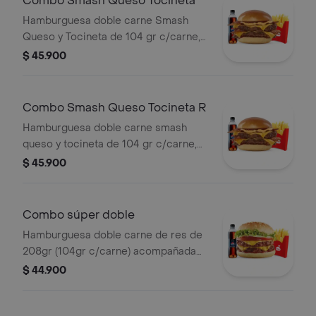
Combo Smash Queso Tocineta
Hamburguesa doble carne Smash
Queso y Tocineta de 104 gr c/carne,
acompañada con papas medianas y
$ 45.900
bebida pet de 400 ml
Combo Smash Queso Tocineta R
Hamburguesa doble carne smash
queso y tocineta de 104 gr c/carne,
acompañada con papas medianas y
$ 45.900
bebida pet de 400 ml
Combo súper doble
Hamburguesa doble carne de res de
208gr (104gr c/carne) acompañada
de unas papas medianas, 1 copa de
$ 44.900
salsa presto y 1 bebida 400 ml.