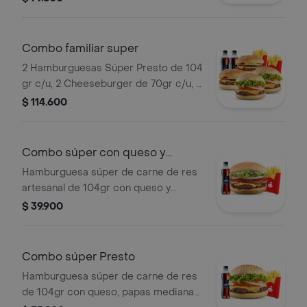
bebidas pet 400ml.
Combo familiar super
2 Hamburguesas Súper Presto de 104
gr c/u, 2 Cheeseburger de 70gr c/u, 2
papas grandes y 2 gaseosas 400 ml
$ 114.600
Combo súper con queso y
tocineta
Hamburguesa súper de carne de res
artesanal de 104gr con queso y
tocineta, papas pequeñas, 1 copa de
$ 39.900
salsa Presto y gaseosa.
Combo súper Presto
Hamburguesa súper de carne de res
de 104gr con queso, papas medianas,