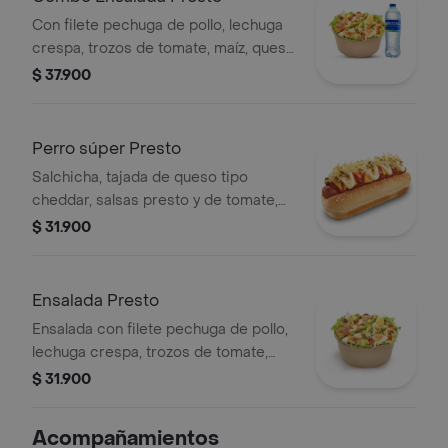
Con filete pechuga de pollo, lechuga
crespa, trozos de tomate, maíz, queso
mozzarella, champiñones salteados a
$ 37.900
la plancha, huevo cocido y aderezo
césar, 1 Bebida de 400 ml
Perro súper Presto
Salchicha, tajada de queso tipo
cheddar, salsas presto y de tomate,
pepinillos, cebolla y papa perro
$ 31.900
Ensalada Presto
Ensalada con filete pechuga de pollo,
lechuga crespa, trozos de tomate,
maíz, queso mozzarella, champiñones
$ 31.900
salteados a la plancha, huevo cocido y
aderezo césar.
Acompañamientos