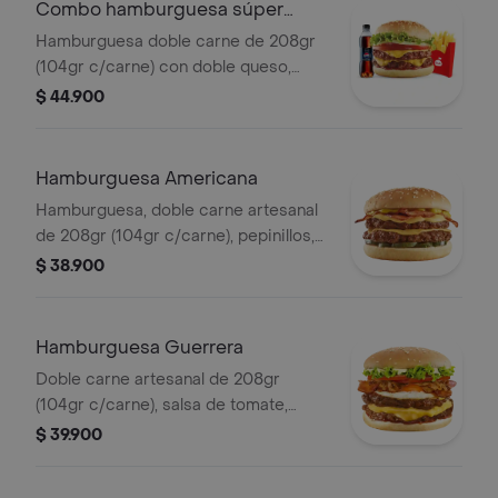
Combo hamburguesa súper
doble carne
Hamburguesa doble carne de 208gr
(104gr c/carne) con doble queso,
cebolla, tomate, lechuga, salsa presto
$ 44.900
y de tomate, 1 papas medianas, 1
gaseosa 400.
Hamburguesa Americana
Hamburguesa, doble carne artesanal
de 208gr (104gr c/carne), pepinillos,
tajada cheddar y aderezo cheddar,
$ 38.900
tocineta en tiras y mostaza
Hamburguesa Guerrera
Doble carne artesanal de 208gr
(104gr c/carne), salsa de tomate,
doble tajada cheddar, cebolla grillé,
$ 39.900
tomate, huevo frito y tocineta.