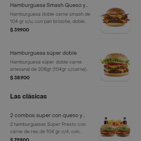
Hamburguesa Smash Queso y
Tocineta
Hamburguesa doble carne smash de
104 gr c/u, con pan brioche, doble
tajada de queso cheddar, doble
$ 39.900
porción de tocineta, salsa de queso
cheddar y salsa BBQ.
Hamburguesa súper doble
Hamburguesa súper doble carne
artesanal de 208gr (104gr c/carne)
con doble queso, cebolla, tomate,
$ 38.900
lechuga, salsa presto y salsa de
tomate.
Las clásicas
2 combos super con queso y
tocineta
2 hamburguesas Súper Presto con
carne de res de 104 gr c/4, con
tocineta, + 2 papas pequeñas y 2
$ 79.800