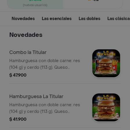
(nuevos usuarios)
Novedades
Las esenciales
Las dobles
Las clásica
Novedades
Combo la Titular
Hamburguesa con doble carne: res
(104 g) y cerdo (113 g). Queso
mozzarella, tocineta, salsa Master de
$ 47.900
Bary: mayonesa ahumada combinada
con mostaza. Anillos de cebolla,
tomate y lechuga crespa, pan brioche.
Hamburguesa La Titular
Hamburguesa con doble carne: res
(104 g) y cerdo (113 g). Queso
mozzarella, tocineta, salsa Master de
$ 41.900
Bary: mayonesa ahumada combinada