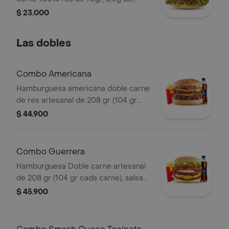
queso cheddar, con dos tipos de
$ 23.000
cebolla: caramelizada y crujiente,
lechuga y la tradicional salsa Presto.
Las dobles
Combo Americana
Hamburguesa americana doble carne
de res artesanal de 208 gr (104 gr
c/carne), con papas medianas, 1 copa
$ 44.900
de salsa presto y bebida 400 ml.
Combo Guerrera
Hamburguesa Doble carne artesanal
de 208 gr (104 gr cada carne), salsa
de tomate, doble tajada cheddar,
$ 45.900
cebolla grillé, tomate, huevo frito y
tocineta, papas mediana, 1 copa de
salsa Presto y bebida 400 ml