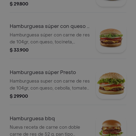
tajada de queso cheddar, tomate,
$ 29.800
cebolla y lechuga con salsa bbq y
salsa presto.+ Gaseosa pet 400 ml
Hamburguesa súper con queso y
tocineta
Hamburguesa súper con carne de res
de 104gr, con queso, tocineta,
cebolla, tomate, lechuga, salsa presto
$ 33.900
y salsa de tomate
Hamburguesa súper Presto
Hamburguesa super con carne de res
de 104gr, con queso, cebolla, tomate,
lechuga, salsa presto y salsa de
$ 29.900
tomate.
Hamburguesa bbq
Nueva receta de carne con doble
carne de res de 52 g, pan tipo