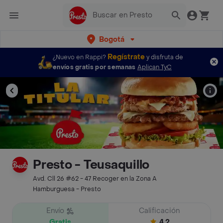
Bogotá
Regístrate
¿Nuevo en Rappi?
y disfruta de
envíos gratis por semanas
Aplican TyC
Presto - Teusaquillo
Avd. Cll 26 #62 - 47 Recoger en la Zona A
Hamburguesa - Presto
Envío
Calificación
Gratis
4.2