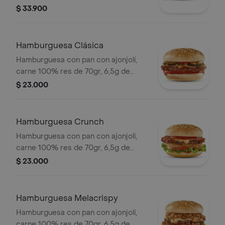
queso cheddar, con dos tipos de
$ 33.900
cebolla: caramelizada y crujiente,
lechuga y la tradicional salsa Presto.
Acompañada con papas pequeñas,
Hamburguesa Clásica
una copa de salsa Presto y bebida de
Hamburguesa con pan con ajonjolí,
400ml.
carne 100% res de 70gr, 6,5g de
queso cheddar, salsa de tomate y
$ 23.000
mostaza, con los clásicos pepinillos,
tomate y cuadritos de cebolla.
Hamburguesa Crunch
Hamburguesa con pan con ajonjolí,
carne 100% res de 70gr, 6,5g de
queso cheddar, crujientes anillos de
$ 23.000
cebolla, tocineta, lechuga, tomate y
salsa de tomate.
Hamburguesa Melacrispy
Hamburguesa con pan con ajonjolí,
carne 100% res de 70gr, 6,5g de