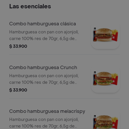
con mostaza. Anillos de cebolla,
Las esenciales
tomate y lechuga crespa, pan brioche.
Combo hamburguesa clásica
Hamburguesa con pan con ajonjolí,
carne 100% res de 70gr, 6,5g de
queso cheddar, salsa de tomate y
$ 33.900
mostaza, con los clásicos pepinillos,
tomate y cuadritos de cebolla.
Acompañada con papas pequeñas,
Combo hamburguesa Crunch
una copa de salsa Presto y bebida de
Hamburguesa con pan con ajonjolí,
400ml.
carne 100% res de 70gr, 6,5g de
queso cheddar, crujientes anillos de
$ 33.900
cebolla, tocineta, lechuga, tomate y
salsa de tomate. Acompañada con
papas pequeñas, una copa de salsa
Combo hamburguesa melacrispy
Presto y bebida de 400ml.
Hamburguesa con pan con ajonjolí,
carne 100% res de 70gr, 6,5g de