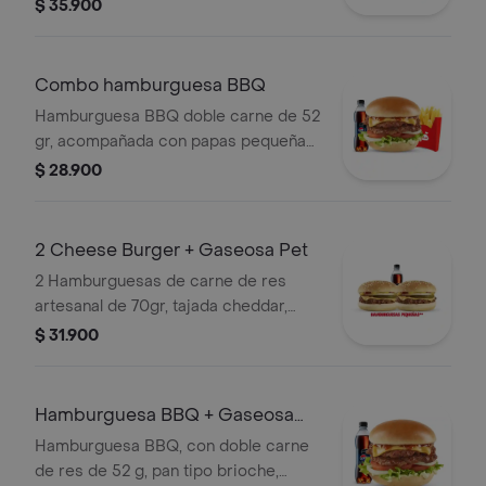
1 copa de salsa Presto y gaseosa 400
$ 35.900
ml.
Combo hamburguesa BBQ
Hamburguesa BBQ doble carne de 52
gr, acompañada con papas pequeñas
y bebida pet de 400 ml.
$ 28.900
2 Cheese Burger + Gaseosa Pet
2 Hamburguesas de carne de res
artesanal de 70gr, tajada cheddar,
pepinillos, cebolla, salsa de tomate y
$ 31.900
salsa mostaza acompañadas de 1
bebida 400 ml.
Hamburguesa BBQ + Gaseosa
pet 400 ml
Hamburguesa BBQ, con doble carne
de res de 52 g, pan tipo brioche,