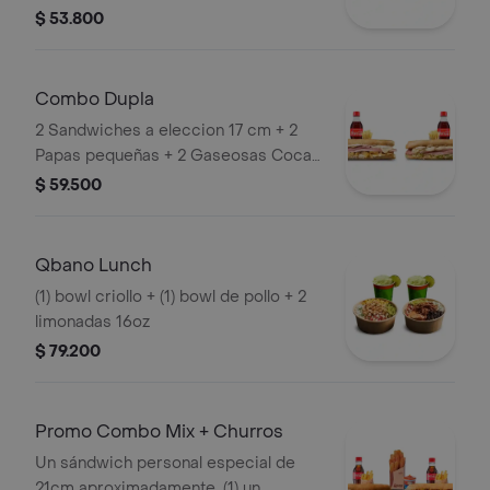
Cola 400ml.
$ 53.800
Combo Dupla
2 Sandwiches a eleccion 17 cm + 2
Papas pequeñas + 2 Gaseosas Coca
Cola 400ml.
$ 59.500
Qbano Lunch
(1) bowl criollo + (1) bowl de pollo + 2
limonadas 16oz
$ 79.200
Promo Combo Mix + Churros
Un sándwich personal especial de
21cm aproximadamente, (1) un