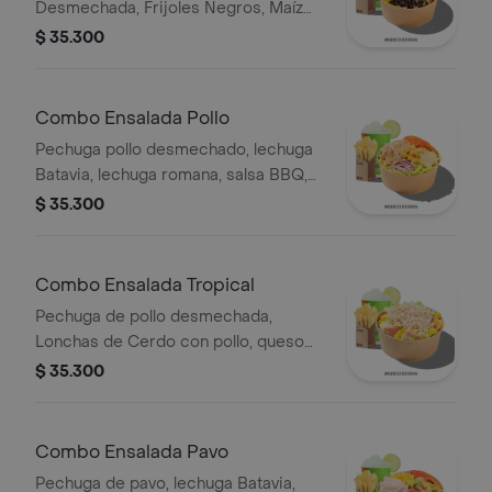
Desmechada, Frijoles Negros, Maíz
tierno, Queso mozzarella, Guacamole,
$ 35.300
Pico de gallo, Lechuga Batavia.
Combo Ensalada Pollo
Pechuga pollo desmechado, lechuga
Batavia, lechuga romana, salsa BBQ,
tomate chonto, queso mozzarella,
$ 35.300
cebolla roja y croutones, papas y
bebida.
Combo Ensalada Tropical
Pechuga de pollo desmechada,
Lonchas de Cerdo con pollo, queso
amarillo, piña calada, lechuga batavia y
$ 35.300
mayonesa.
Combo Ensalada Pavo
Pechuga de pavo, lechuga Batavia,