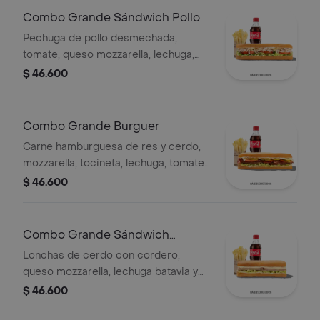
Combo Grande Sándwich Pollo
Pechuga de pollo desmechada,
tomate, queso mozzarella, lechuga,
mayonesa, papas a la francesa y
$ 46.600
bebida.
Combo Grande Burguer
Carne hamburguesa de res y cerdo,
mozzarella, tocineta, lechuga, tomate,
pepinillos, salsa BBQ, salsa Qbano,
$ 46.600
papas a la francesa y bebida.
Combo Grande Sándwich
Cordero
Lonchas de cerdo con cordero,
queso mozzarella, lechuga batavia y
salsa Qbano
$ 46.600