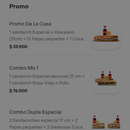
Costilla Y/O Pollo).
Promo
Promo De La Casa
1 sándwich Especial o Hawaiano
(21cm) + (1) Papas pequeñas + 1 Coca
Cola 250ml
$ 35.900
Combo Mix 1
1 sándwich Especial personal 21 cm +
1 sándwich Ropa Vieja o Pollo
personal 21 cm+ 2 limonadas de 16 oz
$ 76.000
o 2 gaseosas 250 ml + 2 papas
pequeñas
Combo Dupla Especial
2 Sandwinches especial 17 cm + 2
Papas pequeñas + 2 Gaseosas Coca