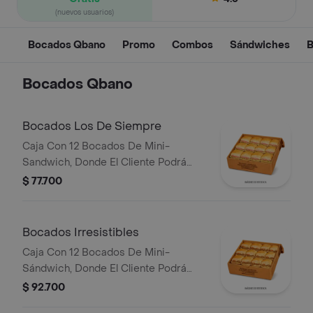
(nuevos usuarios)
Bocados Qbano
Promo
Combos
Sándwiches
B
Bocados Qbano
Bocados Los De Siempre
Caja Con 12 Bocados De Mini-
Sandwich, Donde El Cliente Podrá
Escoger 3 Sabores Entre Cualquiera
$ 77.700
De Los De Siempre (Especial,
Hawaiano, Super Especial Y/O Pollo
BBQ).
Bocados Irresistibles
Caja Con 12 Bocados De Mini-
Sándwich, Donde El Cliente Podrá
Escoger 3 Sabores Entre Cualquiera
$ 92.700
De Los Irresistibles (Ropa Vieja,