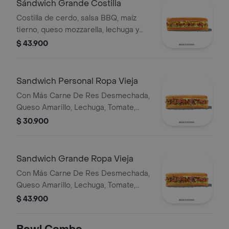
Sándwich Grande Costilla
Costilla de cerdo, salsa BBQ, maíz
tierno, queso mozzarella, lechuga y
salsa Qbano.
$ 43.900
Sandwich Personal Ropa Vieja
Con Más Carne De Res Desmechada,
Queso Amarillo, Lechuga, Tomate,
Pimentón, Apio, Mostaza, Salsa Bbq,
$ 30.900
Pasta De Tomate, Cebolla Roja Y
Salsa Qbano
Sandwich Grande Ropa Vieja
Con Más Carne De Res Desmechada,
Queso Amarillo, Lechuga, Tomate,
Pimentón, Apio, Mostaza, Salsa Bbq,
$ 43.900
Pasta De Tomate, Cebolla Roja Y
Salsa Qbano