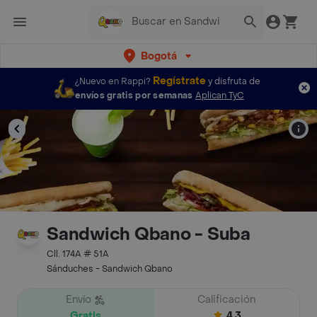
Bogotá
Regístrate
¿Nuevo en Rappi?
y disfruta de
envíos gratis por semanas
Aplican TyC
Sandwich Qbano - Suba
Cll. 174A # 51A
Sánduches - Sandwich Qbano
Envío
Calificación
Gratis
4.3