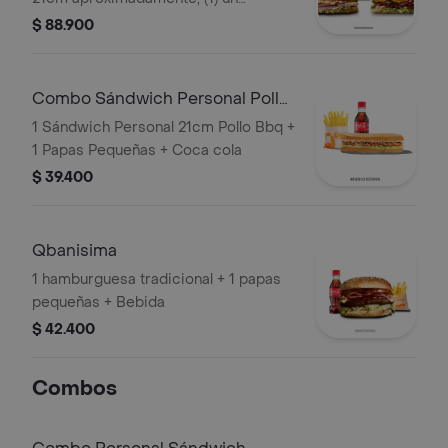
sándwich personal ropa vieja o pollo
$ 88.900
de 21cm aproximadamente (2) dos
porciones de papas pequeñas, (2) dos
limonadas 16oz o (2) dos gaseosas
Combo Sándwich Personal Pollo
250ml y (1) una porción de churros
BBQ
1 Sándwich Personal 21cm Pollo Bbq +
personal con arequipe
1 Papas Pequeñas + Coca cola
$ 39.400
Qbanisima
1 hamburguesa tradicional + 1 papas
pequeñas + Bebida
$ 42.400
Combos