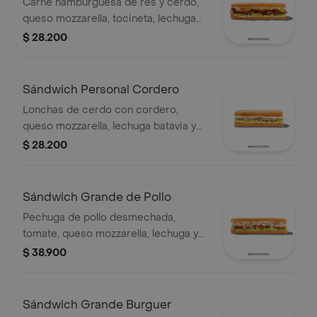
Carne hamburguesa de res y cerdo,
queso mozzarella, tocineta, lechuga
Batavia, tomate, pepinillos, salsa BBQ
$ 28.200
y salsa Qbano.
Sándwich Personal Cordero
Lonchas de cerdo con cordero,
queso mozzarella, lechuga batavia y
salsa Qbano
$ 28.200
Sándwich Grande de Pollo
Pechuga de pollo desmechada,
tomate, queso mozzarella, lechuga y
mayonesa.
$ 38.900
Sándwich Grande Burguer