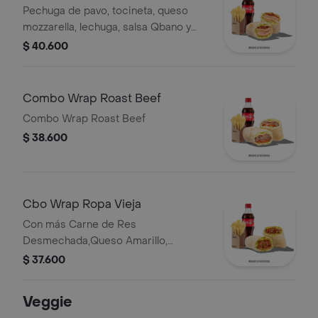
Pechuga de pavo, tocineta, queso
mozzarella, lechuga, salsa Qbano y
miel mostaza, papas y bebida.
$ 40.600
Combo Wrap Roast Beef
Combo Wrap Roast Beef
$ 38.600
Cbo Wrap Ropa Vieja
Con más Carne de Res
Desmechada,Queso Amarillo,
Lechuga, Tomate,Pimentón, Apio,
$ 37.600
Mostaza, SalsaBBQ, Pasta de Tomate,
CebollaRoja y Salsa Qbano.
Veggie