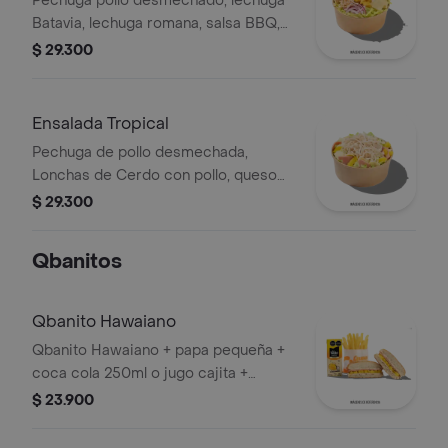
Pechuga pollo desmechado, lechuga
Batavia, lechuga romana, salsa BBQ,
tomate chonto, queso mozzarella,
$ 29.300
cebolla roja y croutones.
Ensalada Tropical
Pechuga de pollo desmechada,
Lonchas de Cerdo con pollo, queso
amarillo, piña calada, lechuga batavia y
$ 29.300
mayonesa.
Qbanitos
Qbanito Hawaiano
Qbanito Hawaiano + papa pequeña +
coca cola 250ml o jugo cajita +
obsequio
$ 23.900