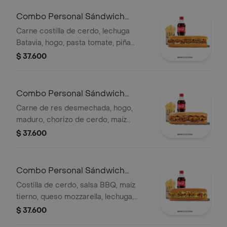
Combo Personal Sándwich
Pastor
Carne costilla de cerdo, lechuga
Batavia, hogo, pasta tomate, piña
calada asada, cebolla blanca, cilantro,
$ 37.600
papas y bebida.
Combo Personal Sándwich
Qumbia
Carne de res desmechada, hogo,
maduro, chorizo de cerdo, maíz
tierno, salsa Qbano, papas y bebida.
$ 37.600
Combo Personal Sándwich
Costilla
Costilla de cerdo, salsa BBQ, maíz
tierno, queso mozzarella, lechuga,
salsa Qbano, acompañamiento y
$ 37.600
bebida.