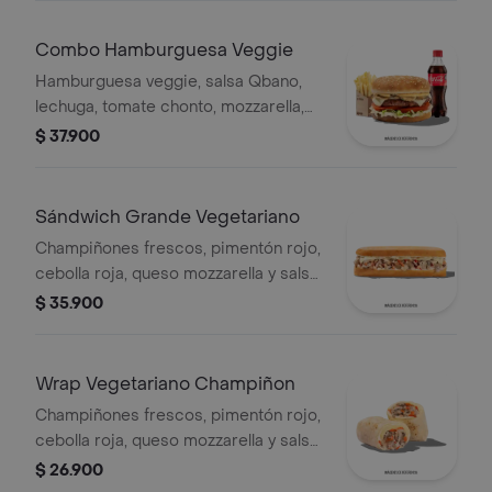
Combo Hamburguesa Veggie
Hamburguesa veggie, salsa Qbano,
lechuga, tomate chonto, mozzarella,
champiñón, cilantro, salsa de queso
$ 37.900
cheddar, papas y bebida.
Sándwich Grande Vegetariano
Champiñones frescos, pimentón rojo,
cebolla roja, queso mozzarella y salsa
Qbano.
$ 35.900
Wrap Vegetariano Champiñon
Champiñones frescos, pimentón rojo,
cebolla roja, queso mozzarella y salsa
Qbano.
$ 26.900