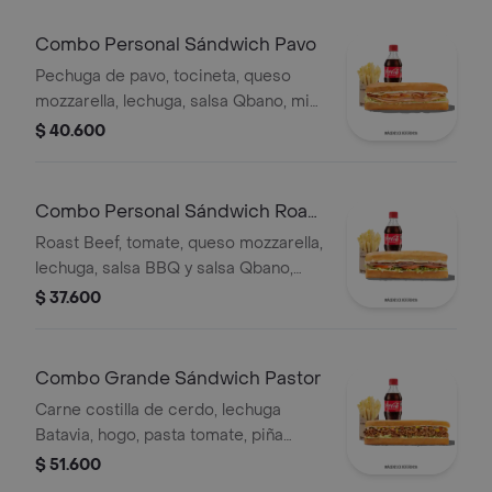
Combo Personal Sándwich Pavo
Pechuga de pavo, tocineta, queso
mozzarella, lechuga, salsa Qbano, miel
mostaza, papas a la francesa y
$ 40.600
bebida.
Combo Personal Sándwich Roast
Beef
Roast Beef, tomate, queso mozzarella,
lechuga, salsa BBQ y salsa Qbano,
papas a la francesa y bebida.
$ 37.600
Combo Grande Sándwich Pastor
Carne costilla de cerdo, lechuga
Batavia, hogo, pasta tomate, piña
calada asada, cebolla blanca y
$ 51.600
cilantro.