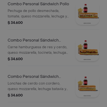
Combo Personal Sándwich Pollo
Pechuga de pollo desmechada,
tomate, queso mozzarella, lechuga y
mayonesa, papas a la francesa y
$ 34.600
bebida.
Combo Personal Sándwich
Burguer
Carne hamburguesa de res y cerdo,
queso mozzarella, tocineta, lechuga
Batavia, tomate, pepinillos, salsa BBQ
$ 34.600
y salsa Qbano.
Combo Personal Sándwich
Cordero
Lonchas de cerdo con cordero,
queso mozzarella, lechuga batavia y
salsa Qbano
$ 34.600