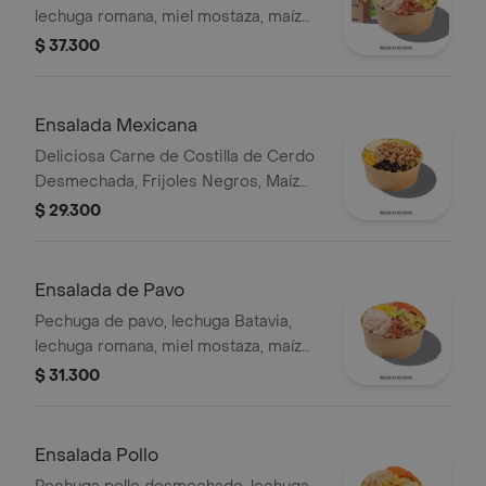
lechuga romana, miel mostaza, maíz
tierno, tomate chonto, croutones y
$ 37.300
tocinet, papas y bebida.
Ensalada Mexicana
Deliciosa Carne de Costilla de Cerdo
Desmechada, Frijoles Negros, Maíz
tierno, Queso mozzarella, Guacamole,
$ 29.300
Pico de gallo, Lechuga Batavia.
Ensalada de Pavo
Pechuga de pavo, lechuga Batavia,
lechuga romana, miel mostaza, maíz
tierno, tomate chonto, croutones y
$ 31.300
tocineta.
Ensalada Pollo