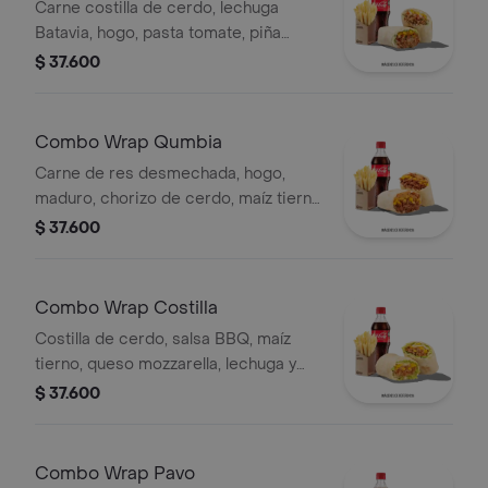
Carne costilla de cerdo, lechuga
Batavia, hogo, pasta tomate, piña
calada asada, cebolla, papas y bebida.
$ 37.600
Combo Wrap Qumbia
Carne de res desmechada, hogo,
maduro, chorizo de cerdo, maíz tierno
y salsa Qbano, papas y bebida.
$ 37.600
Combo Wrap Costilla
Costilla de cerdo, salsa BBQ, maíz
tierno, queso mozzarella, lechuga y
salsa Qbano, papas a la francesa y
$ 37.600
bebida.
Combo Wrap Pavo