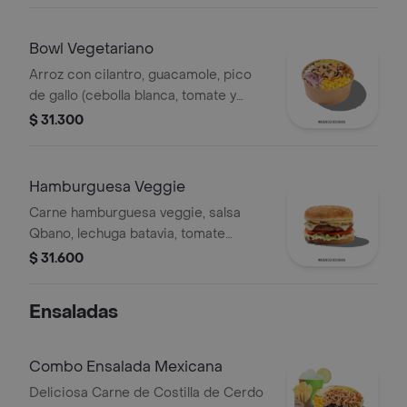
Bowl Vegetariano
Arroz con cilantro, guacamole, pico
de gallo (cebolla blanca, tomate y
cilantro), maíz tierno, cebolla roja y
$ 31.300
champiñones.
Hamburguesa Veggie
Carne hamburguesa veggie, salsa
Qbano, lechuga batavia, tomate
chonto, queso mozzarella, champiñón
$ 31.600
fresco, cilantro fresco, salsa de
queso cheddar.
Ensaladas
Combo Ensalada Mexicana
Deliciosa Carne de Costilla de Cerdo