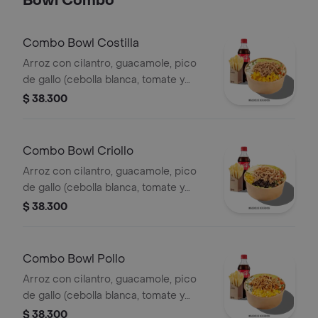
Bowl Combo
Combo Bowl Costilla
Arroz con cilantro, guacamole, pico
de gallo (cebolla blanca, tomate y
cilantro), piña calada asada y costilla
$ 38.300
de cerdo desmechada.
Combo Bowl Criollo
Arroz con cilantro, guacamole, pico
de gallo (cebolla blanca, tomate y
cilantro), carne de res desmechada,
$ 38.300
hogo, chorizo de cerdo y fríjoles
negros.
Combo Bowl Pollo
Arroz con cilantro, guacamole, pico
de gallo (cebolla blanca, tomate y
cilantro), maíz tierno, hogo y pechuga
$ 38.300