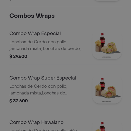
de pollo desmechada.
Combos Wraps
Combo Wrap Especial
Lonchas de Cerdo con pollo,
jamonada mixta, Lonchas de cerdo,
cordero y res, queso mozzarella,
$ 29.600
lechuga batavia y salsa Qbano
Combo Wrap Super Especial
Lonchas de Cerdo con pollo,
jamonada mixta,Lonchas de
cerdo,cordero y res,
$ 32.600
salchichón,tomate,queso
mozzarella,lechuga batavia y salsa
Qbano
Combo Wrap Hawaiano
Lonchas de Cerdo con pollo, piña