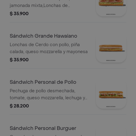
jamonada mixta,Lonchas de
cerdo,cordero y res,
$ 35.900
salchichón,tomate,queso
mozzarella,lechuga batavia y salsa
Qbano
Sándwich Grande Hawaiano
Lonchas de Cerdo con pollo, piña
calada, queso mozzarella y mayonesa
$ 35.900
Sándwich Personal de Pollo
Pechuga de pollo desmechada,
tomate, queso mozzarella, lechuga y
mayonesa
$ 28.200
Sándwich Personal Burguer