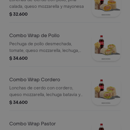
calada, queso mozzarella y mayonesa
$ 32.600
Combo Wrap de Pollo
Pechuga de pollo desmechada,
tomate, queso mozzarella, lechuga,
mayonesa, papas a la francesa y
$ 34.600
bebida.
Combo Wrap Cordero
Lonchas de cerdo con cordero,
queso mozzarella, lechuga batavia y
salsa Qbano
$ 34.600
Combo Wrap Pastor