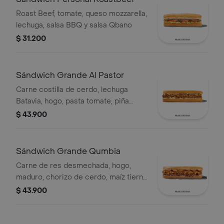
Roast Beef, tomate, queso mozzarella,
lechuga, salsa BBQ y salsa Qbano
$ 31.200
Sándwich Grande Al Pastor
Carne costilla de cerdo, lechuga
Batavia, hogo, pasta tomate, piña
calada asada, cebolla blanca y
$ 43.900
cilantro.
Sándwich Grande Qumbia
Carne de res desmechada, hogo,
maduro, chorizo de cerdo, maíz tierno
y salsa Qbano.
$ 43.900