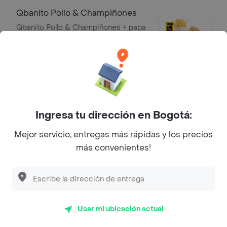
Qbanito Pollo & Champiñones
Qbanito Pollo & Champiñones + papa
pequeña + coca cola 250ml o jugo
cajita + obsequio
$ 23.900
Qbanito Jamón
Lonchasde cerdo conpollo y
Ingresa tu dirección en Bogotá:
queso+papa pequeña+coca cola
250ml o jugo cajita+obsequio
$ 23.900
Mejor servicio, entregas más rápidas y los precios
más convenientes!
Otras delicias
Combo Hamburguesa
Carne hamburguesa de res y cerdo
Usar mi ubicación actual
(125g), queso mozzarella, tocineta,