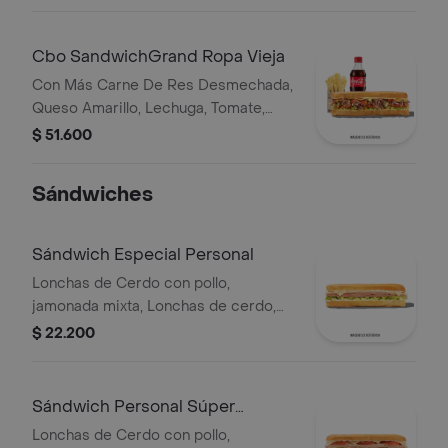
Pasta De Tomate, Cebolla Roja Y
Salsa Qbano
Cbo SandwichGrand Ropa Vieja
Con Más Carne De Res Desmechada,
Queso Amarillo, Lechuga, Tomate,
Pimentón, Apio, Mostaza, Salsa Bbq,
$ 51.600
Pasta De Tomate, Cebolla Roja Y
Salsa Qbano
Sándwiches
Sándwich Especial Personal
Lonchas de Cerdo con pollo,
jamonada mixta, Lonchas de cerdo,
cordero y res, queso mozzarella,
$ 22.200
lechuga batavia y salsa Qbano
Sándwich Personal Súper
Especial
Lonchas de Cerdo con pollo,