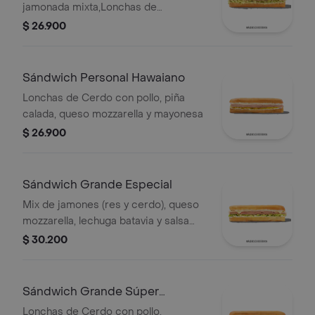
jamonada mixta,Lonchas de
cerdo,cordero y res,
$ 26.900
salchichón,tomate,queso
mozzarella,lechuga batavia y salsa
Qbano
Sándwich Personal Hawaiano
Lonchas de Cerdo con pollo, piña
calada, queso mozzarella y mayonesa
$ 26.900
Sándwich Grande Especial
Mix de jamones (res y cerdo), queso
mozzarella, lechuga batavia y salsa
Qbano.
$ 30.200
Sándwich Grande Súper
Especial
Lonchas de Cerdo con pollo,