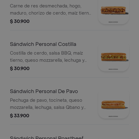
Carne de res desmechada, hogo,
maduro, chorizo de cerdo, maíz tierno
y salsa Qbano.
$ 30.900
Sándwich Personal Costilla
Costilla de cerdo, salsa BBQ, maíz
tierno, queso mozzarella, lechuga y
salsa Qbano.
$ 30.900
Sándwich Personal De Pavo
Pechuga de pavo, tocineta, queso
mozzarella, lechuga, salsa Qbano y
miel mostaza.
$ 33.900
Sándwich Personal Roastbeef