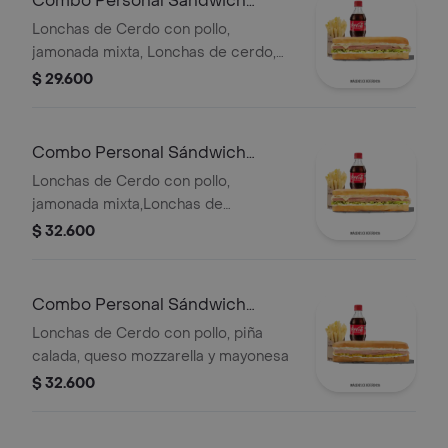
Combo Personal Sándwich
Especial
Lonchas de Cerdo con pollo,
jamonada mixta, Lonchas de cerdo,
cordero y res, queso mozzarella,
$ 29.600
lechuga batavia y salsa Qbano
Combo Personal Sándwich
Super Especial
Lonchas de Cerdo con pollo,
jamonada mixta,Lonchas de
cerdo,cordero y res,
$ 32.600
salchichón,tomate,queso
mozzarella,lechuga batavia y salsa
Qbano
Combo Personal Sándwich
Hawaiano
Lonchas de Cerdo con pollo, piña
calada, queso mozzarella y mayonesa
$ 32.600