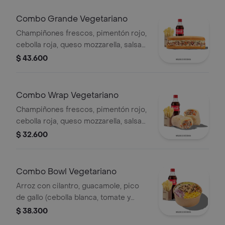
Combo Grande Vegetariano
Champiñones frescos, pimentón rojo,
cebolla roja, queso mozzarella, salsa
Qbano, papas francesa y bebida.
$ 43.600
Combo Wrap Vegetariano
Champiñones frescos, pimentón rojo,
cebolla roja, queso mozzarella, salsa
Qbano, papas y bebida.
$ 32.600
Combo Bowl Vegetariano
Arroz con cilantro, guacamole, pico
de gallo (cebolla blanca, tomate y
cilantro), maíz tierno, cebolla roja y
$ 38.300
champiñones.