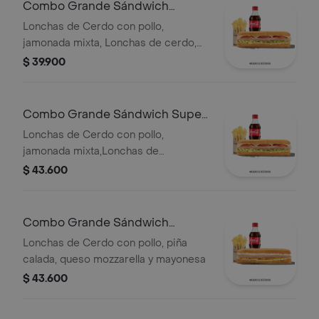
Combo Grande Sándwich
Especial
Lonchas de Cerdo con pollo,
jamonada mixta, Lonchas de cerdo,
cordero y res, queso mozzarella,
$ 39.900
lechuga batavia y salsa Qbano
Combo Grande Sándwich Super
Especial
Lonchas de Cerdo con pollo,
jamonada mixta,Lonchas de
cerdo,cordero y res,
$ 43.600
salchichón,tomate,queso
mozzarella,lechuga batavia y salsa
Qbano
Combo Grande Sándwich
Hawaiano
Lonchas de Cerdo con pollo, piña
calada, queso mozzarella y mayonesa
$ 43.600