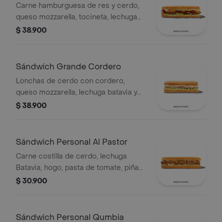
Carne hamburguesa de res y cerdo,
queso mozzarella, tocineta, lechuga
Batavia, tomate, pepinillos, salsa BBQ
$ 38.900
y salsa Qbano.
Sándwich Grande Cordero
Lonchas de cerdo con cordero,
queso mozzarella, lechuga batavia y
salsa Qbano
$ 38.900
Sándwich Personal Al Pastor
Carne costilla de cerdo, lechuga
Batavia, hogo, pasta de tomate, piña
calada asada, cebolla blanca y
$ 30.900
cilantro.
Sándwich Personal Qumbia