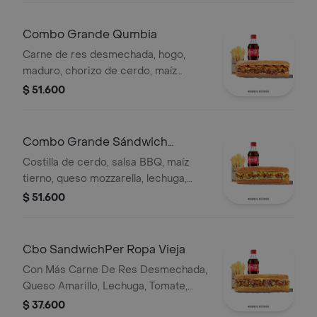
Combo Grande Qumbia
Carne de res desmechada, hogo,
maduro, chorizo de cerdo, maíz
tierno, salsa Qbano, papas y bebida.
$ 51.600
Combo Grande Sándwich
Costilla
Costilla de cerdo, salsa BBQ, maíz
tierno, queso mozzarella, lechuga,
salsa Qbano, acompañamiento y
$ 51.600
bebida.
Cbo SandwichPer Ropa Vieja
Con Más Carne De Res Desmechada,
Queso Amarillo, Lechuga, Tomate,
Pimentón, Apio, Mostaza, Salsa Bbq,
$ 37.600