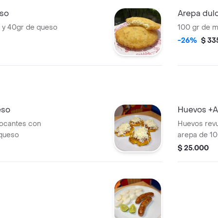
eso
Arepa dul
 y 40gr de queso
100 gr de m
-26%
$ 33
eso
Huevos +A
rocantes con
Huevos rev
 queso
arepa de 10
$ 25.000