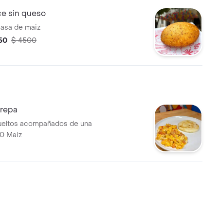
ce sin queso
asa de maiz
50
$ 4500
repa
ueltos acompañados de una
0 Maiz