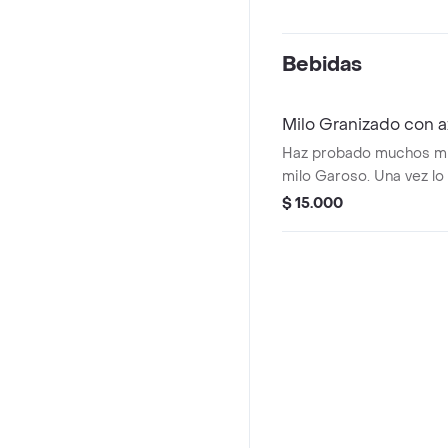
Bebidas
Milo Granizado con 
Haz probado muchos mil
milo Garoso. Una vez lo
vuelta atras... flechado
$ 15.000