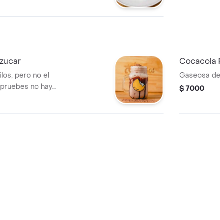
azucar
Cocacola 
os, pero no el
Gaseosa d
 pruebes no hay
$ 7000
 eternamente.