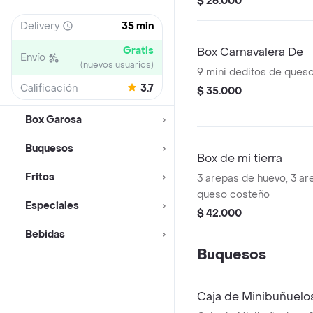
$ 26.000
Delivery
35 min
Gratis
Box Carnavalera De
Envío
(nuevos usuarios)
9 mini deditos de ques
Calificación
3.7
$ 35.000
Box Garosa
Buquesos
Box de mi tierra
Fritos
3 arepas de huevo, 3 ar
queso costeño
Especiales
$ 42.000
Bebidas
Buquesos
Caja de Minibuñuelo