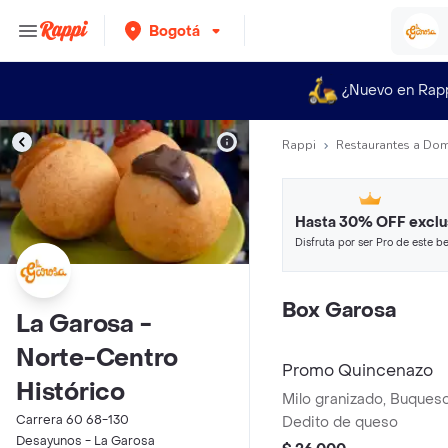
Bogotá
¿Nuevo en Rap
Rappi
Restaurantes a Dom
Hasta 30% OFF exclu
Disfruta por ser Pro de este be
restaurantes y tiendas más top
Box Garosa
La Garosa -
Norte-Centro
Promo Quincenazo
Histórico
Milo granizado, Buqueso
Carrera 60 68-130
Dedito de queso
Desayunos - La Garosa