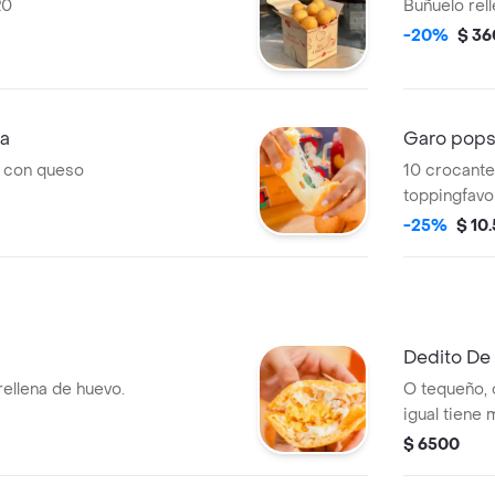
20
Buñuelo rel
-20%
$ 36
la
Garo pop
o con queso
10 crocante
toppingfavo
-25%
$ 10
Dedito De
ellena de huevo.
O tequeño, o
igual tiene
$ 6500