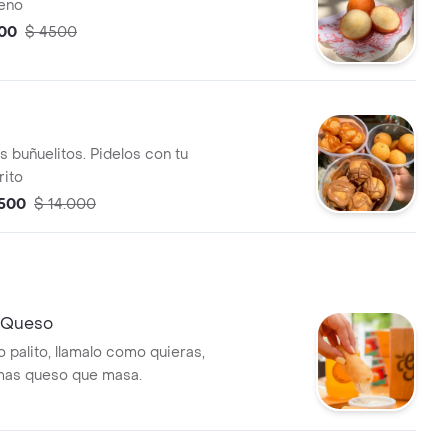
leno
00
$ 4500
s
s buñuelitos. Pidelos con tu
rito
.500
$ 14.000
 Queso
 palito, llamalo como quieras,
 mas queso que masa.