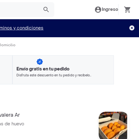
Ingreso
minos y condiciones
Domicilio
Envío gratis en tu pedido
Disfruta este descuento en tu pedido y recíbelo
en minutos.
alera Ar
as de huevo