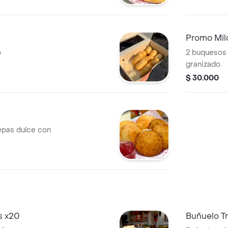
Promo Mil
o
2 buquesos 
granizado.
$ 30.000
epas dulce con
s x20
Buñuelo Tr