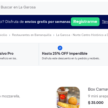
Registrarme
pi?
Disfruta de
envíos gratis por semanas
Tér
icilio
Restaurantes en Barranquilla
La Garosa - Norte-Centro Histórico a 
sivo Pro
Hasta 25% OFF imperdible
neficio en los
Disfruta este descuento en tu pedido y recíbelo
.
en minutos.
Box Carnav
 mozzarella,
9 mini arep
$ 35.000