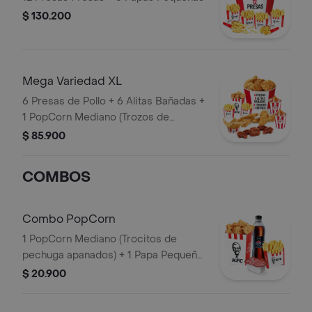
$ 130.200
Mega Variedad XL
6 Presas de Pollo + 6 Alitas Bañadas +
1 PopCorn Mediano (Trozos de
pechuga apanados) + 4 Tenders (Tiras
$ 85.900
de Pollo Pechuga apanadas) + 2 Papas
Pequeñas + 2 Sudaes de Arequipe + 1
COMBOS
Balde de Salsa 100g
Combo PopCorn
1 PopCorn Mediano (Trocitos de
pechuga apanados) + 1 Papa Pequeña
+ 1 Gaseosa PET 400ml + 1 Blister de
$ 20.900
Salsa BBQ