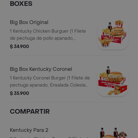
BOXES
Big Box Original
1 Kentucky Chicken Burguer (1 Filete
de pechuga de pollo apanado,
pepinillos, mayonesa premium y
$ 34.900
mantequilla) + 1 PopCorn Peq + 1 Papa
Peq + 1 Gaseosa Pet 400ml + 1 Balde
de Salsa 100g
Big Box Kentucky Coronel
1 Kentucky Coronel Burger (1 Filete de
pechuga apanado, Ensalada Coleslaw,
BBQ y mantequilla) + 1 Pop Corn
$ 35.900
Pequeño+ 1 Papa Pequeña + 1
Gaseosa PET 400ml
COMPARTIR
Kentucky Para 2