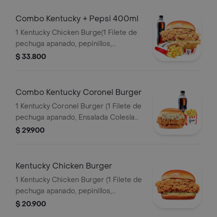
Combo Kentucky + Pepsi 400ml
1 Kentucky Chicken Burge(1 Filete de
pechuga apanado, pepinillos,
mayonesa premium y mantequilla) + 1
$ 33.800
Papa Pequeña + 1 Gaseosa PET
400ml + 1 Balde de Salsa 100g
Combo Kentucky Coronel Burger
1 Kentucky Coronel Burger (1 Filete de
pechuga apanado, Ensalada Coleslaw,
BBQ y mantequilla) + 1 Papa Pequeña
$ 29.900
+ 1 Gaseosa PET 400ml
Kentucky Chicken Burger
1 Kentucky Chicken Burger (1 Filete de
pechuga apanado, pepinillos,
mayonesa premium y mantequilla)
$ 20.900