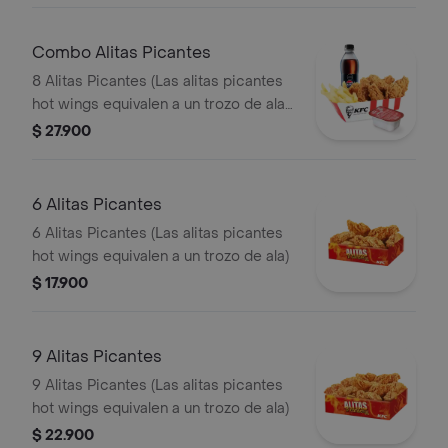
Combo Alitas Picantes
8 Alitas Picantes (Las alitas picantes
hot wings equivalen a un trozo de ala)
+ 1 Papa Pequeña + 1 Gaseosa PET
$ 27.900
400ml + + 1 Blister de Salsa BBQ
6 Alitas Picantes
6 Alitas Picantes (Las alitas picantes
hot wings equivalen a un trozo de ala)
$ 17.900
9 Alitas Picantes
9 Alitas Picantes (Las alitas picantes
hot wings equivalen a un trozo de ala)
$ 22.900