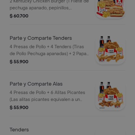
2 Kentucky Chicken Burger (1 Filete de
pechuga apanado, pepinillos,
mayonesa premium y mantequilla) + 2
$ 60.700
Papas Pequeñas + 2 Gaseosas PET
400ml + 1 Avalancha Oreo
Parte y Comparte Tenders
4 Presas de Pollo + 4 Tenders (Tiras
de Pollo Pechuga apanadas) + 2 Papas
Pequeñas + 1 Balde de Salsa 100g + 2
$ 55.900
Gaseosas Pet 400 ml
Parte y Comparte Alas
4 Presas de Pollo + 6 Alitas Picantes
(Las alitas picantes equivalen a un
trozo de ala) + 2 Papas Pequeñas + 2
$ 55.900
Gaseosas Pet 400ml + 1 Balde de
Salsa 100g
Tenders