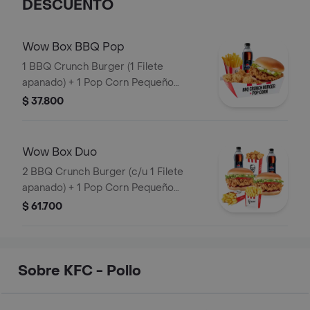
DESCUENTO
Wow Box BBQ Pop
1 BBQ Crunch Burger (1 Filete
apanado) + 1 Pop Corn Pequeño
(Trocitos de pechuga pollo apanados)
$ 37.800
+ 1 Papa Pequeña + 1 Gaseosa PET
400ml
Wow Box Duo
2 BBQ Crunch Burger (c/u 1 Filete
apanado) + 1 Pop Corn Pequeño
(Trocitos de pechuga apanados) + 2
$ 61.700
Papa Pequeña + 2 Gaseosas PET
400ml
Sobre KFC - Pollo