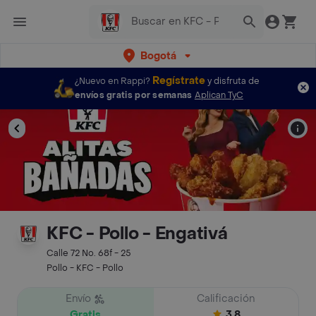
Bogotá
Regístrate
¿Nuevo en Rappi?
y disfruta de
envíos gratis por semanas
Aplican TyC
KFC - Pollo - Engativá
Calle 72 No. 68f - 25
Pollo - KFC - Pollo
Envío
Calificación
Gratis
3.8