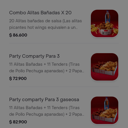
Combo Alitas Bañadas X 20
20 Alitas bañadas de salsa (Las alitas
picantes hot wings equivalen a un
trozo de ala) + 3 Papa Pequeña + 1
$ 86.600
Gaseosa 1,5 lts
Party Comparty Para 3
11 Alitas Bañadas + 11 Tenders (Tiras
de Pollo Pechuga apanadas) + 2 Papas
Pequeñas + 1 Balde de Salsa 100g
$ 72.900
Party comparty Para 3 gaseosa
11 Alitas Bañadas + 11 Tenders (Tiras
de Pollo Pechuga apanadas) + 2 Papas
Pequeñas + 1 Balde de Salsa 100g + 1
$ 82.900
Gaseosa 1,5 lts