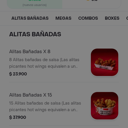
(nuevos usuarios)
ALITAS BAÑADAS
MEGAS
COMBOS
BOXES
ALITAS BAÑADAS
Alitas Bañadas X 8
8 Alitas bañadas de salsa (Las alitas
picantes hot wings equivalen a un
trozo de ala)
$ 23.900
Alitas Bañadas X 15
15 Alitas bañadas de salsa (Las alitas
picantes hot wings equivalen a un
trozo de ala)
$ 37.900