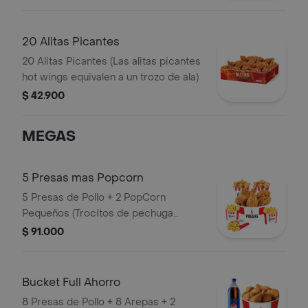
20 Alitas Picantes
20 Alitas Picantes (Las alitas picantes
hot wings equivalen a un trozo de ala)
$ 42.900
MEGAS
5 Presas mas Popcorn
5 Presas de Pollo + 2 PopCorn
Pequeños (Trocitos de pechuga
apanados) + 3 Papas Pequeñas
$ 91.000
Bucket Full Ahorro
8 Presas de Pollo + 8 Arepas + 2