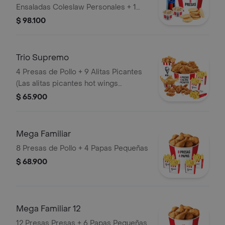
Ensaladas Coleslaw Personales + 1
Gaseosa 1,5 Litros
$ 98.100
Trio Supremo
4 Presas de Pollo + 9 Alitas Picantes
(Las alitas picantes hot wings
equivalen a un trozo de ala) + 1
$ 65.900
PopCorn Mediano (Trozos de
pechuga apanados) + 3 Papas
Pequeñas + 1 Balde de Salsa 100g
Mega Familiar
8 Presas de Pollo + 4 Papas Pequeñas
$ 68.900
Mega Familiar 12
12 Presas Presas + 6 Papas Pequeñas