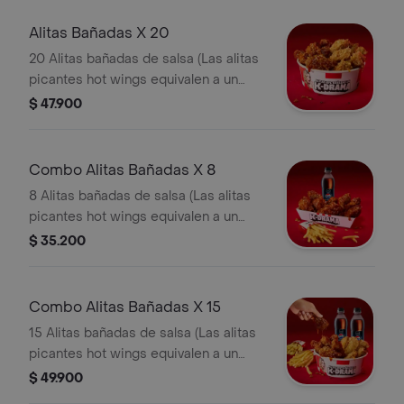
Alitas Bañadas X 20
20 Alitas bañadas de salsa (Las alitas
picantes hot wings equivalen a un
trozo de ala)
$ 47.900
Combo Alitas Bañadas X 8
8 Alitas bañadas de salsa (Las alitas
picantes hot wings equivalen a un
trozo de ala) + 1 Papa Pequeña + 1
$ 35.200
Gaseosa Pet
Combo Alitas Bañadas X 15
15 Alitas bañadas de salsa (Las alitas
picantes hot wings equivalen a un
trozo de ala) + 2 Papa Pequeña + 2
$ 49.900
Gaseosa Pet