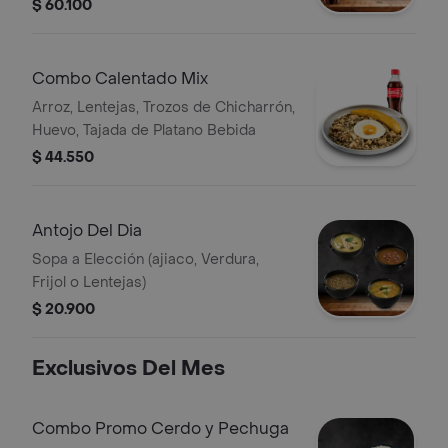
Plátano y Aguacate Bebida
$ 60.100
Combo Calentado Mix
Arroz, Lentejas, Trozos de Chicharrón,
Huevo, Tajada de Platano Bebida
$ 44.550
Antojo Del Dia
Sopa a Elección (ajiaco, Verdura,
Frijol o Lentejas)
$ 20.900
Exclusivos Del Mes
Combo Promo Cerdo y Pechuga