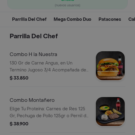
(nuevos usuarios)
Parrilla Del Chef
Mega Combo Duo
Patacones
Ca
Parrilla Del Chef
Combo H la Nuestra
130 Gr de Carne Angus, en Un
Termino Jugoso 3/4 Acompañada de
Queso Cheddar, Lechuga y Tocineta
$ 33.850
Picada, con Bebida a Elección
Combo Montañero
Elige Tu Proteína: Carnes de Res 125
Gr, Pechuga de Pollo 125gr o Pernil de
Cerdo 125gr Acompañada de Patacón
$ 38.900
con Hogao, Arroz, Aguacate, con