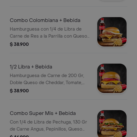
Salsa, Papas y Bebida
Combo Colombiana + Bebida
Hamburguesa con 1/4 de Libra de
Carne de Res a la Parrilla con Queso
Mozzarella, Huevo Frito, Tocineta y
$ 38.900
Cebolla Grille con Guarnición a
Elección y Bebida
1/2 Libra + Bebida
Hamburguesa de Carne de 200 Gr,
Doble Queso de Cheddar, Tomate,
Cebolla, Papas y Bebida
$ 38.900
Combo Super Mis + Bebida
Con 1/4 de Libra de Pechuga, 130 Gr
de Carne Angus, Pepinillos, Queso
Cheddar, Tocinera, Lechuga. con