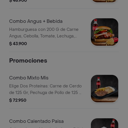
$ 46.900
Papas y Bebida
Combo Angus + Bebida
Hamburguesa con 200 G de Carne
Angus, Cebolla, Tomate, Lechuga,
Queso Cheddar, Tocineta, Salsas,
$ 43.900
Papas y Bebida
Promociones
Combo Mixto Mis
Elige Dos Proteínas: Carne de Cerdo
de 125 Gr, Pechuga de Pollo de 125 Gr
o Carne de Res de 125 Gr,
$ 72.950
Acompañadas de Papas Fritas y Una
Porción de Arroz Blanco. Bebida
Combo Calentado Paisa