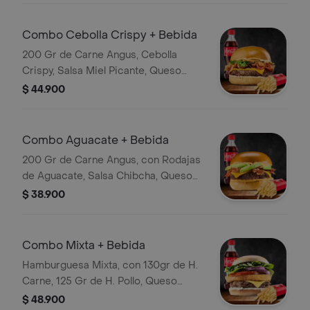
Combo Cebolla Crispy + Bebida
200 Gr de Carne Angus, Cebolla
Crispy, Salsa Miel Picante, Queso
Cheddar, Lechuga, Tocineta y Salsa
$ 44.900
de la Casa con Papas y Bebida
Combo Aguacate + Bebida
200 Gr de Carne Angus, con Rodajas
de Aguacate, Salsa Chibcha, Queso
Cheddar, Tocineta Crocante, Papas y
$ 38.900
Bebida
Combo Mixta + Bebida
Hamburguesa Mixta, con 130gr de H.
Carne, 125 Gr de H. Pollo, Queso
Cheddar, Tomate, Lechuga, Cebolla
$ 48.900