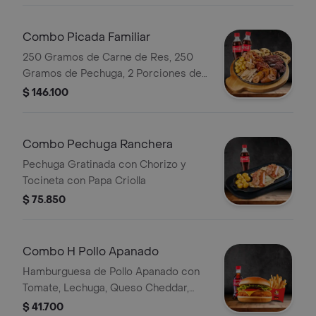
Combo Picada Familiar
250 Gramos de Carne de Res, 250
Gramos de Pechuga, 2 Porciones de
Costilla Bbq, Chicharrón, Chorizo,
$ 146.100
Morcilla, Arepa de Queso, Plátano y
Papa Criolla 2 Bebida a Elección
Combo Pechuga Ranchera
Pechuga Gratinada con Chorizo y
Tocineta con Papa Criolla
$ 75.850
Combo H Pollo Apanado
Hamburguesa de Pollo Apanado con
Tomate, Lechuga, Queso Cheddar,
con Papas y Bebida
$ 41.700