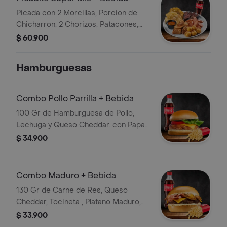
Picada con 2 Morcillas, Porcion de
Chicharron, 2 Chorizos, Patacones,
Papas Criollas y Hogao Bebida
$ 60.900
Hamburguesas
Combo Pollo Parrilla + Bebida
100 Gr de Hamburguesa de Pollo,
Lechuga y Queso Cheddar. con Papas
y Bebida
$ 34.900
Combo Maduro + Bebida
130 Gr de Carne de Res, Queso
Cheddar, Tocineta , Platano Maduro,
Papas, Salsa de la Casa y Bebida
$ 33.900