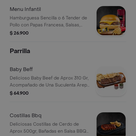
Menu Infantil
Hamburguesa Sencilla o 6 Tender de
Pollo con Papas Francesa, Salsas,
Jugo Del Valle 200 ml y Juguete de
$ 26.900
Temporada
Parrilla
Baby Beff
Delicioso Baby Beef de Aprox 310 Gr,
Acompañado de Una Suculenta Arepa
Recién Hecha y Papas Francesa.
$ 64.900
Costillas Bbq
Deliciosas Costillas de Cerdo de
Aprox 500gr, Bañadas en Salsa BBQ