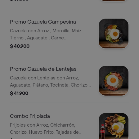
Promo Cazuela Campesina
Cazuela con Arroz , Morcilla, Maíz
Tierno , Aguacate , Carne
Desmechada , Plátano Maduro y
$ 40.900
Huevo.
Promo Cazuela de Lentejas
Cazuela con Lentejas con Arroz,
Aguacate, Plátano, Tocineta, Chorizo y
Huevo.
$ 41.900
Combo Frijolada
Frijoles con Arroz, Chicharrón,
Chorizo, Huevo Frito, Tajadas de