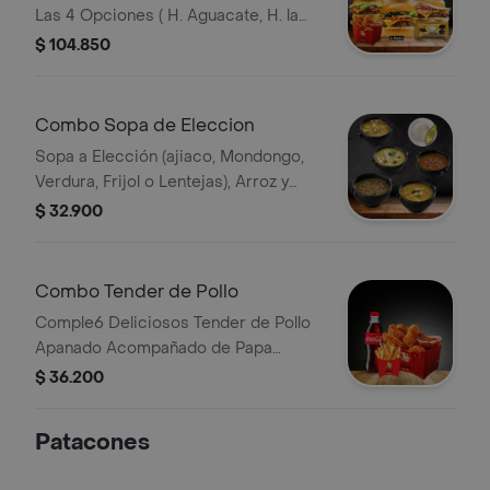
Las 4 Opciones ( H. Aguacate, H. la
Nuestra, H. Colombiana y H. Piedro)
$ 104.850
en Un Termino Jugoso 3/4
Acompañadas de 2 Porciones de
Papas, 2 Bebidas, 6 Tender de Pollo y
Combo Sopa de Eleccion
1 Paquete de Trufas
Sopa a Elección (ajiaco, Mondongo,
Verdura, Frijol o Lentejas), Arroz y
Aguacate
$ 32.900
Combo Tender de Pollo
Comple6 Deliciosos Tender de Pollo
Apanado Acompañado de Papa
Francesa Bebida
$ 36.200
Patacones