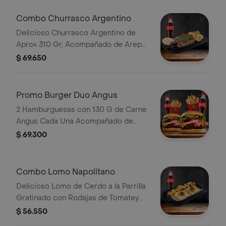
Deliciosa Sopa Bebida
Combo Churrasco Argentino
Delicioso Churrasco Argentino de
Aprox 310 Gr, Acompañado de Arepa,
Papa Casco Crujiente, Un Toque de
$ 69.650
Chimichurri con Bebida de Eleccion.
Promo Burger Duo Angus
2 Hamburguesas con 130 G de Carne
Angus Cada Una Acompañado de
Cebolla, Tomate, Lechuga, Queso
$ 69.300
Cheddar, Tocineta, Salsas, 2
Porciones de Papas y 2 Bebida a
Eleccion
Combo Lomo Napolitano
Delicioso Lomo de Cerdo a la Parrilla
Gratinado con Rodajas de Tomatey
Papa en Casco con Bebida.
$ 56.550