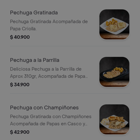
Ajiaco 380 Gr o Lentejas 380 Gr
Pechuga Gratinada
Pechuga Gratinada Acompañada de
Papa Criolla.
$ 40.900
Pechuga a la Parrilla
Deliciosa Pechuga a la Parrilla de
Aprox 310gr, Acompañada de Papa
Criolla
$ 34.900
Pechuga con Champiñones
Pechuga Gratinada con Champiñones
Acompañada de Papas en Casco y
Arroz de la Finca con Mazorca
$ 42.900