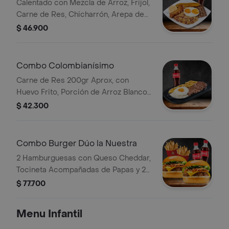
Calentado con Mezcla de Arroz, Frijol,
Carne de Res, Chicharrón, Arepa de
Pincho, Tajada de Plátano y Huevo
$ 46.900
Frito Bebida
Combo Colombianísimo
Carne de Res 200gr Aprox, con
Huevo Frito, Porción de Arroz Blanco,
Papa Francesa y Chimichurri. Bebida
$ 42.300
Elección
Combo Burger Dúo la Nuestra
2 Hamburguesas con Queso Cheddar,
Tocineta Acompañadas de Papas y 2
Bebida
$ 77.700
Menu Infantil