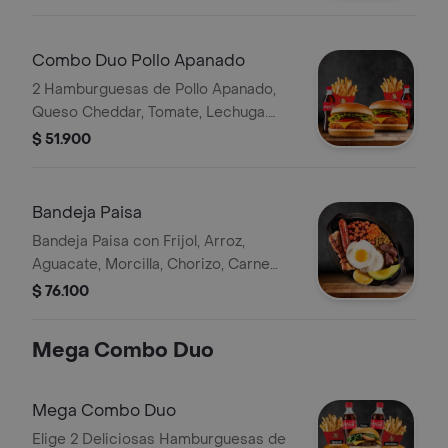
Combo Duo Pollo Apanado
2 Hamburguesas de Pollo Apanado,
Queso Cheddar, Tomate, Lechuga.
Ambos Combos con Papas y Bebida
$ 51.900
Bandeja Paisa
Bandeja Paisa con Frijol, Arroz,
Aguacate, Morcilla, Chorizo, Carne
Molida, Huevo, Chicharrón Porcion y
$ 76.100
Arepa de Pincho.
Mega Combo Duo
Mega Combo Duo
Elige 2 Deliciosas Hamburguesas de