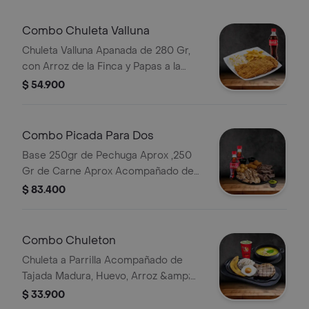
Combo Chuleta Valluna
Chuleta Valluna Apanada de 280 Gr,
con Arroz de la Finca y Papas a la
Francesa Bebida
$ 54.900
Combo Picada Para Dos
Base 250gr de Pechuga Aprox ,250
Gr de Carne Aprox Acompañado de
Papa Criolla, Plátano Maduro,
$ 83.400
Guacamole y 2 Bebidas a Eleccion.
Combo Chuleton
Chuleta a Parrilla Acompañado de
Tajada Madura, Huevo, Arroz &amp;
Sopa a Elección. Limonada
$ 33.900