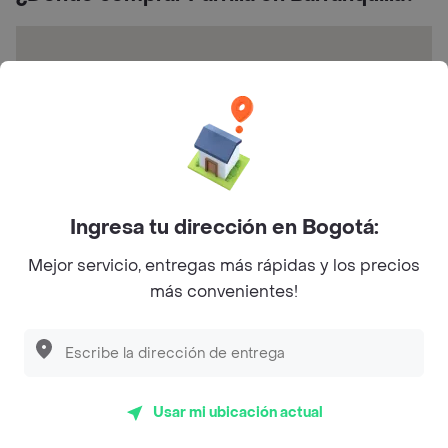
Calle 30 #13-65 CC carnaval
Ingresa tu dirección en Bogotá:
Mejor servicio, entregas más rápidas y los precios
Preguntas frecuentes
más convenientes!
¿Mis Carnes Parrilla hace entrega a domicilio?
¿Cuál es la dirección de Mis Carnes Parrilla?
Usar mi ubicación actual
Restaurantes similares a Mis Carnes Parrilla - Soledad