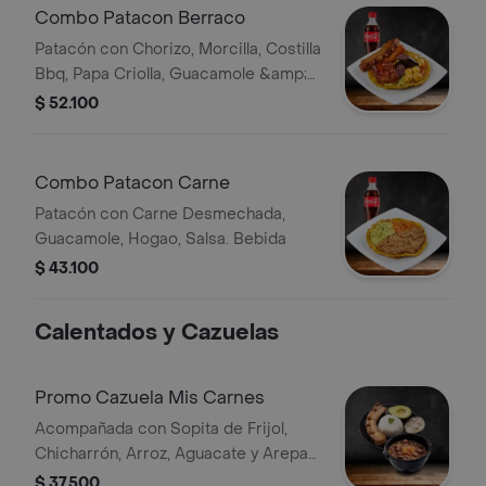
Combo Patacon Berraco
Patacón con Chorizo, Morcilla, Costilla
Bbq, Papa Criolla, Guacamole &amp;
Hogao Bebida
$ 52.100
Combo Patacon Carne
Patacón con Carne Desmechada,
Guacamole, Hogao, Salsa. Bebida
$ 43.100
Calentados y Cazuelas
Promo Cazuela Mis Carnes
Acompañada con Sopita de Frijol,
Chicharrón, Arroz, Aguacate y Arepa
de Pincho.
$ 37.500