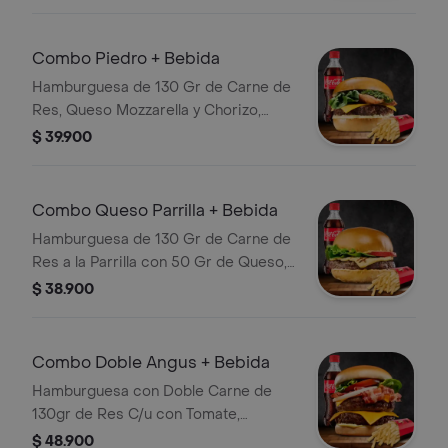
con Papas y Bebida
Combo Piedro + Bebida
Hamburguesa de 130 Gr de Carne de
Res, Queso Mozzarella y Chorizo,
Salsas, Bebida, Chimichurri y
$ 39.900
Guarnición a Elección
Combo Queso Parrilla + Bebida
Hamburguesa de 130 Gr de Carne de
Res a la Parrilla con 50 Gr de Queso,
Tomate, Lechuga, Guarnición a
$ 38.900
Elección y Bebida
Combo Doble Angus + Bebida
Hamburguesa con Doble Carne de
130gr de Res C/u con Tomate,
Cebolla, Lechuga, Queso Cheddar,
$ 48.900