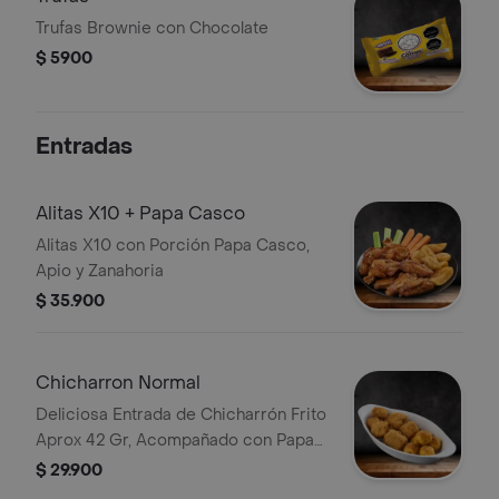
Trufas Brownie con Chocolate
$ 5900
Entradas
Alitas X10 + Papa Casco
Alitas X10 con Porción Papa Casco,
Apio y Zanahoria
$ 35.900
Chicharron Normal
Deliciosa Entrada de Chicharrón Frito
Aprox 42 Gr, Acompañado con Papa
Criolla
$ 29.900