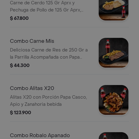
Carne de Cerdo 125 Gr Aprx y
Pechuga de Pollo de 125 Gr Aprx,
Acompañadas de Papas Fritas y Una
$ 67.800
Porción de Arroz Blanco Bebida
Combo Carne Mis
Deliciosa Carne de Res de 250 Gr a
la Parrilla Acompañada con Papa
Francesa Bebida
$ 44.300
Combo Alitas X20
Alitas X20 con Porción Papa Casco,
Apio y Zanahoria bebida
$ 123.900
Combo Robalo Apanado