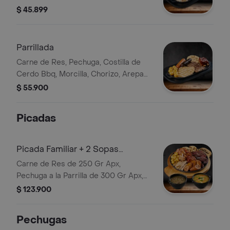
$ 45.899
Parrillada
Carne de Res, Pechuga, Costilla de
Cerdo Bbq, Morcilla, Chorizo, Arepa
de Queso, Papa Criolla, Guacamole
$ 55.900
Bebida
Picadas
Picada Familiar + 2 Sopas
Personales
Carne de Res de 250 Gr Apx,
Pechuga a la Parrilla de 300 Gr Apx,
Costilla BBQ 80 Gr Apx , Chicharrón
$ 123.900
100gr Apx, Chorizo, Morcilla, Arepa
de Queso, Plátano y Papa Criolla; .
Pechugas
Escoja Dos Sopas Personales de