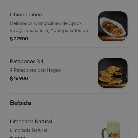
Chinchulines
Deliciosos Chinchulines de Aprox
200gr (chunchullo) Acompañados con
Papa Criolla
$ 27.900
Patacones X4
4 Patacones con Hogao
$ 16.900
Bebida
Limonada Natural
Limonada Natural