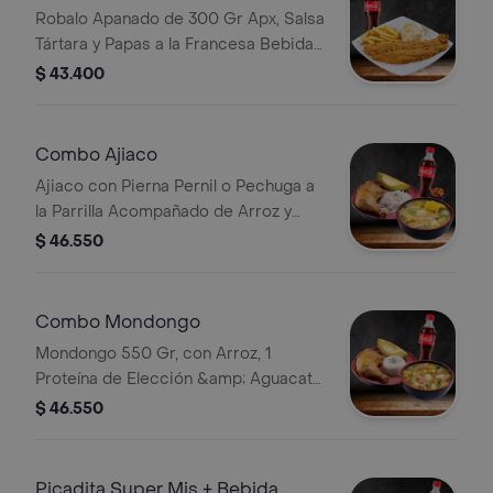
Robalo Apanado de 300 Gr Apx, Salsa
Tártara y Papas a la Francesa Bebida
a Elección
$ 43.400
Combo Ajiaco
Ajiaco con Pierna Pernil o Pechuga a
la Parrilla Acompañado de Arroz y
Aguacate. Cocacola
$ 46.550
Combo Mondongo
Mondongo 550 Gr, con Arroz, 1
Proteína de Elección &amp; Aguacate
Coca-cola
$ 46.550
Picadita Super Mis + Bebida.