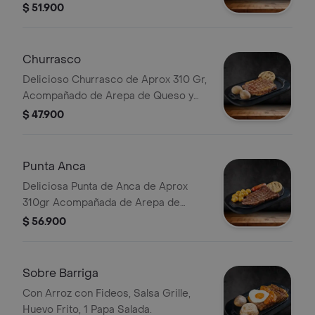
con Papas en Casco Crujientes
$ 51.900
Churrasco
Delicioso Churrasco de Aprox 310 Gr,
Acompañado de Arepa de Queso y
Papa Salada.
$ 47.900
Punta Anca
Deliciosa Punta de Anca de Aprox
310gr Acompañada de Arepa de
Queso, Chorizo, Papas Criollas
$ 56.900
Crujientes.
Sobre Barriga
Con Arroz con Fideos, Salsa Grille,
Huevo Frito, 1 Papa Salada.