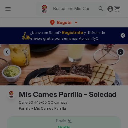
Bogotá
Regístrate
¿Nuevo en Rappi?
y disfruta de
envíos gratis por semanas
Aplican TyC
Mis Carnes Parrilla - Soledad
Calle 30 #13-65 CC carnaval
Parrilla - Mis Carnes Parrilla
Envío
Gratis