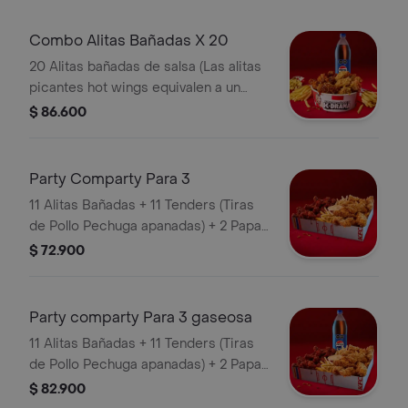
Combo Alitas Bañadas X 20
20 Alitas bañadas de salsa (Las alitas
picantes hot wings equivalen a un
trozo de ala) + 3 Papa Pequeña + 1
$ 86.600
Gaseosa 1,5 lts
Party Comparty Para 3
11 Alitas Bañadas + 11 Tenders (Tiras
de Pollo Pechuga apanadas) + 2 Papas
Pequeñas + 1 Balde de Salsa 100g
$ 72.900
Party comparty Para 3 gaseosa
11 Alitas Bañadas + 11 Tenders (Tiras
de Pollo Pechuga apanadas) + 2 Papas
Pequeñas + 1 Balde de Salsa 100g + 1
$ 82.900
Gaseosa 1,5 lts