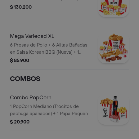
$ 130.200
Mega Variedad XL
6 Presas de Pollo + 6 Alitas Bañadas
en Salsa Korean BBQ (Nueva) + 1
PopCorn Mediano + 4 Tenders (Tiras
$ 85.900
de Pollo Pechuga apanadas) + 2 Papas
Pequeñas + 2 Sudaes de Arequipe + 1
COMBOS
Balde de Salsa 100g
Combo PopCorn
1 PopCorn Mediano (Trocitos de
pechuga apanados) + 1 Papa Pequeña
+ 1 Gaseosa PET 400ml + 1 Blister de
$ 20.900
Salsa BBQ