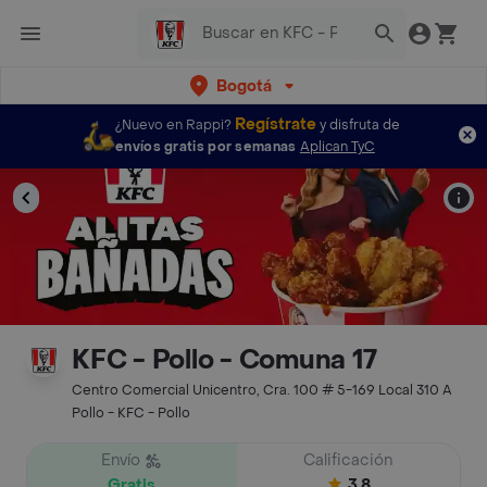
Bogotá
Regístrate
¿Nuevo en Rappi?
y disfruta de
envíos gratis por semanas
Aplican TyC
KFC - Pollo - Comuna 17
Centro Comercial Unicentro, Cra. 100 # 5-169 Local 310 A
Pollo - KFC - Pollo
Envío
Calificación
Gratis
3.8