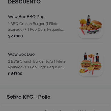
DESCUENTO
Wow Box BBQ Pop
1 BBQ Crunch Burger (1 Filete
apanado) + 1 Pop Corn Pequeño
(Trocitos de pechuga pollo apanados)
$ 37.800
+ 1 Papa Pequeña + 1 Gaseosa PET
400ml
Wow Box Duo
2 BBQ Crunch Burger (c/u 1 Filete
apanado) + 1 Pop Corn Pequeño
(Trocitos de pechuga apanados) + 2
$ 61.700
Papa Pequeña + 2 Gaseosas PET
400ml
Sobre KFC - Pollo