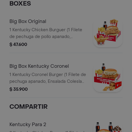
BOXES
Big Box Original
1 Kentucky Chicken Burguer (1 Filete
de pechuga de pollo apanado,
pepinillos, mayonesa premium y
$ 47.600
mantequilla) + 1 PopCorn Peq + 1 Papa
Peq + 1 Gaseosa Pet 400ml + 1 Balde
de Salsa 100g
Big Box Kentucky Coronel
1 Kentucky Coronel Burger (1 Filete de
pechuga apanado, Ensalada Coleslaw,
BBQ y mantequilla) + 1 Pop Corn
$ 35.900
Pequeño+ 1 Papa Pequeña + 1
Gaseosa PET 400ml
COMPARTIR
Kentucky Para 2