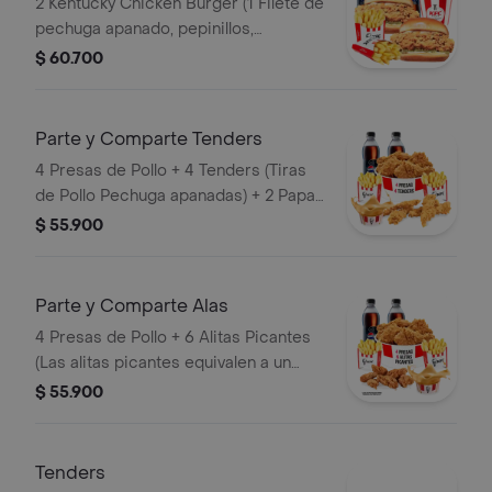
2 Kentucky Chicken Burger (1 Filete de
pechuga apanado, pepinillos,
mayonesa premium y mantequilla) + 2
$ 60.700
Papas Pequeñas + 2 Gaseosas PET
400ml + 1 Avalancha Oreo
Parte y Comparte Tenders
4 Presas de Pollo + 4 Tenders (Tiras
de Pollo Pechuga apanadas) + 2 Papas
Pequeñas + 1 Balde de Salsa 100g + 2
$ 55.900
Gaseosas Pet 400 ml
Parte y Comparte Alas
4 Presas de Pollo + 6 Alitas Picantes
(Las alitas picantes equivalen a un
trozo de ala) + 2 Papas Pequeñas + 2
$ 55.900
Gaseosas Pet 400ml + 1 Balde de
Salsa 100g
Tenders