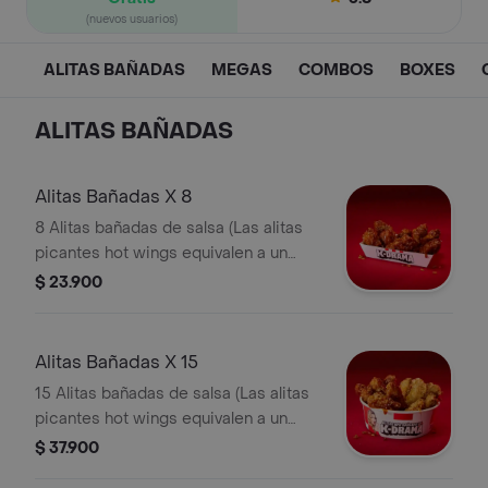
(nuevos usuarios)
ALITAS BAÑADAS
MEGAS
COMBOS
BOXES
ALITAS BAÑADAS
Alitas Bañadas X 8
8 Alitas bañadas de salsa (Las alitas
picantes hot wings equivalen a un
trozo de ala)
$ 23.900
Alitas Bañadas X 15
15 Alitas bañadas de salsa (Las alitas
picantes hot wings equivalen a un
trozo de ala)
$ 37.900