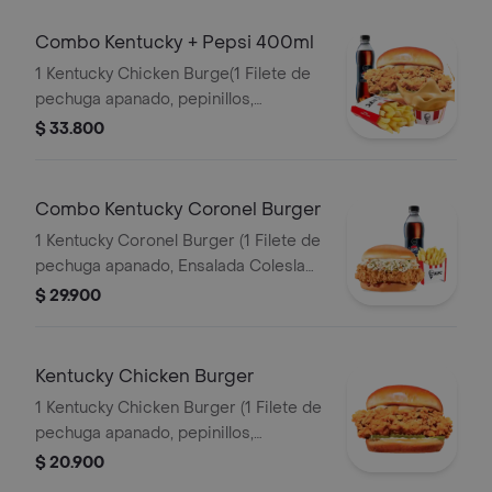
Combo Kentucky + Pepsi 400ml
1 Kentucky Chicken Burge(1 Filete de
pechuga apanado, pepinillos,
mayonesa premium y mantequilla) + 1
$ 33.800
Papa Pequeña + 1 Gaseosa PET
400ml + 1 Balde de Salsa 100g
Combo Kentucky Coronel Burger
1 Kentucky Coronel Burger (1 Filete de
pechuga apanado, Ensalada Coleslaw,
BBQ y mantequilla) + 1 Papa Pequeña
$ 29.900
+ 1 Gaseosa PET 400ml
Kentucky Chicken Burger
1 Kentucky Chicken Burger (1 Filete de
pechuga apanado, pepinillos,
mayonesa premium y mantequilla)
$ 20.900