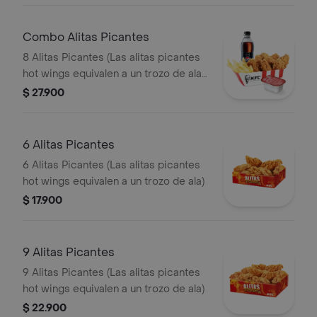
Combo Alitas Picantes
8 Alitas Picantes (Las alitas picantes
hot wings equivalen a un trozo de ala)
+ 1 Papa Pequeña + 1 Gaseosa PET
$ 27.900
400ml + + 1 Blister de Salsa BBQ
6 Alitas Picantes
6 Alitas Picantes (Las alitas picantes
hot wings equivalen a un trozo de ala)
$ 17.900
9 Alitas Picantes
9 Alitas Picantes (Las alitas picantes
hot wings equivalen a un trozo de ala)
$ 22.900