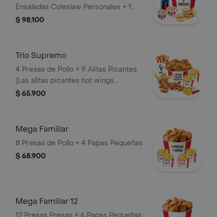
Ensaladas Coleslaw Personales + 1
Gaseosa 1,5 Litros
$ 98.100
Trio Supremo
4 Presas de Pollo + 9 Alitas Picantes
(Las alitas picantes hot wings
equivalen a un trozo de ala) + 1
$ 65.900
PopCorn Mediano (Trozos de
pechuga apanados) + 3 Papas
Pequeñas + 1 Balde de Salsa 100g
Mega Familiar
8 Presas de Pollo + 4 Papas Pequeñas
$ 68.900
Mega Familiar 12
12 Presas Presas + 6 Papas Pequeñas