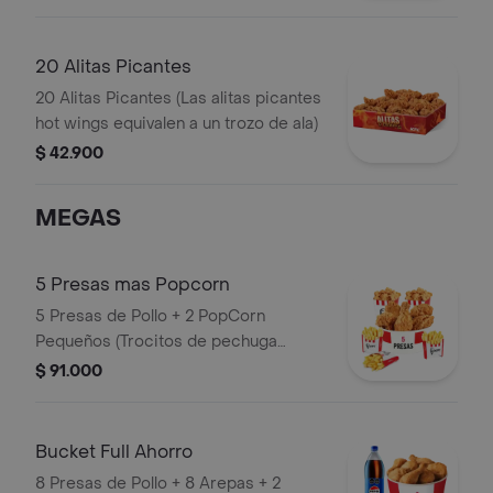
20 Alitas Picantes
20 Alitas Picantes (Las alitas picantes
hot wings equivalen a un trozo de ala)
$ 42.900
MEGAS
5 Presas mas Popcorn
5 Presas de Pollo + 2 PopCorn
Pequeños (Trocitos de pechuga
apanados) + 3 Papas Pequeñas
$ 91.000
Bucket Full Ahorro
8 Presas de Pollo + 8 Arepas + 2