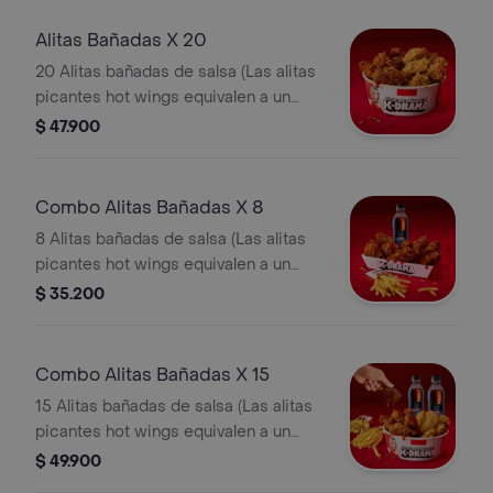
Alitas Bañadas X 20
20 Alitas bañadas de salsa (Las alitas
picantes hot wings equivalen a un
trozo de ala)
$ 47.900
Combo Alitas Bañadas X 8
8 Alitas bañadas de salsa (Las alitas
picantes hot wings equivalen a un
trozo de ala) + 1 Papa Pequeña + 1
$ 35.200
Gaseosa Pet
Combo Alitas Bañadas X 15
15 Alitas bañadas de salsa (Las alitas
picantes hot wings equivalen a un
trozo de ala) + 2 Papa Pequeña + 2
$ 49.900
Gaseosa Pet