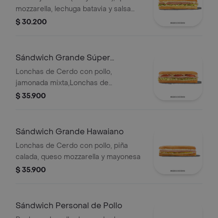
mozzarella, lechuga batavia y salsa
Qbano.
$ 30.200
Sándwich Grande Súper
Especial
Lonchas de Cerdo con pollo,
jamonada mixta,Lonchas de
cerdo,cordero y res,
$ 35.900
salchichón,tomate,queso
mozzarella,lechuga batavia y salsa
Qbano
Sándwich Grande Hawaiano
Lonchas de Cerdo con pollo, piña
calada, queso mozzarella y mayonesa
$ 35.900
Sándwich Personal de Pollo