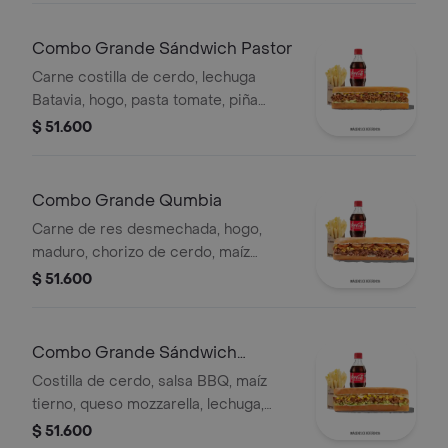
Combo Grande Sándwich Pastor
Carne costilla de cerdo, lechuga
Batavia, hogo, pasta tomate, piña
calada asada, cebolla blanca y
$ 51.600
cilantro.
Combo Grande Qumbia
Carne de res desmechada, hogo,
maduro, chorizo de cerdo, maíz
tierno, salsa Qbano, papas y bebida.
$ 51.600
Combo Grande Sándwich
Costilla
Costilla de cerdo, salsa BBQ, maíz
tierno, queso mozzarella, lechuga,
salsa Qbano, acompañamiento y
$ 51.600