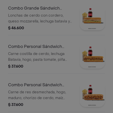
Combo Grande Sándwich
Cordero
Lonchas de cerdo con cordero,
queso mozzarella, lechuga batavia y
salsa Qbano
$ 46.600
Combo Personal Sándwich
Pastor
Carne costilla de cerdo, lechuga
Batavia, hogo, pasta tomate, piña
calada asada, cebolla blanca, cilantro,
$ 37.600
papas y bebida.
Combo Personal Sándwich
Qumbia
Carne de res desmechada, hogo,
maduro, chorizo de cerdo, maíz
tierno, salsa Qbano, papas y bebida.
$ 37.600