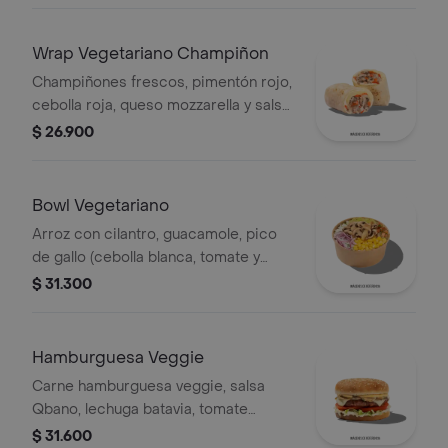
Wrap Vegetariano Champiñon
Champiñones frescos, pimentón rojo,
cebolla roja, queso mozzarella y salsa
Qbano.
$ 26.900
Bowl Vegetariano
Arroz con cilantro, guacamole, pico
de gallo (cebolla blanca, tomate y
cilantro), maíz tierno, cebolla roja y
$ 31.300
champiñones.
Hamburguesa Veggie
Carne hamburguesa veggie, salsa
Qbano, lechuga batavia, tomate
chonto, queso mozzarella, champiñón
$ 31.600