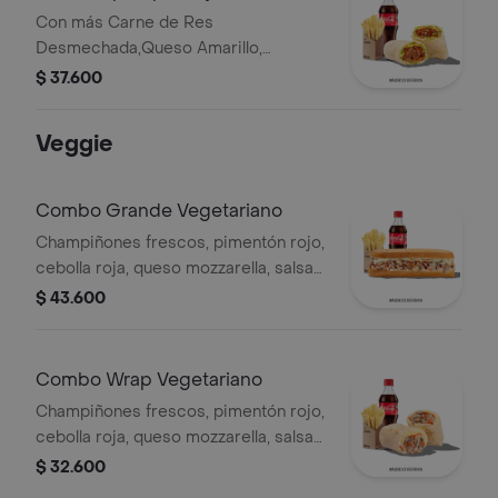
Con más Carne de Res
Desmechada,Queso Amarillo,
Lechuga, Tomate,Pimentón, Apio,
$ 37.600
Mostaza, SalsaBBQ, Pasta de Tomate,
CebollaRoja y Salsa Qbano.
Veggie
Combo Grande Vegetariano
Champiñones frescos, pimentón rojo,
cebolla roja, queso mozzarella, salsa
Qbano, papas francesa y bebida.
$ 43.600
Combo Wrap Vegetariano
Champiñones frescos, pimentón rojo,
cebolla roja, queso mozzarella, salsa
Qbano, papas y bebida.
$ 32.600