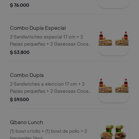
personal 21 cm+ 2 limonadas de 16 oz
$ 76.000
o 2 gaseosas 250 ml + 2 papas
pequeñas
Combo Dupla Especial
2 Sandwinches especial 17 cm + 2
Papas pequeñas + 2 Gaseosas Coca
Cola 400ml.
$ 53.800
Combo Dupla
2 Sandwiches a eleccion 17 cm + 2
Papas pequeñas + 2 Gaseosas Coca
Cola 400ml.
$ 59.500
Qbano Lunch
(1) bowl criollo + (1) bowl de pollo + 2
limonadas 16oz