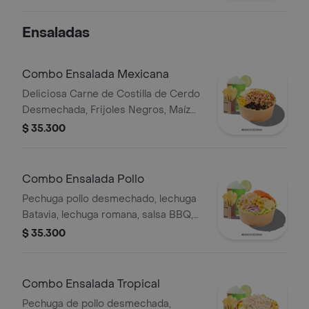
fresco, cilantro fresco, salsa de
queso cheddar.
Ensaladas
Combo Ensalada Mexicana
Deliciosa Carne de Costilla de Cerdo
Desmechada, Frijoles Negros, Maíz
tierno, Queso mozzarella, Guacamole,
$ 35.300
Pico de gallo, Lechuga Batavia.
Combo Ensalada Pollo
Pechuga pollo desmechado, lechuga
Batavia, lechuga romana, salsa BBQ,
tomate chonto, queso mozzarella,
$ 35.300
cebolla roja y croutones, papas y
bebida.
Combo Ensalada Tropical
Pechuga de pollo desmechada,