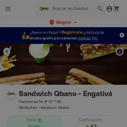
Bogotá
Regístrate
¿Nuevo en Rappi?
y disfruta de
envíos gratis por semanas
Aplican TyC
Sandwich Qbano - Engativá
Transversal 96 # 70ª ? 86
Sánduches - Sandwich Qbano
Envío
Calificación
Gratis
4.3