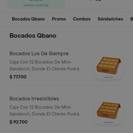
(nuevos usuarios)
Bocados Qbano
Promo
Combos
Sándwiches
B
Bocados Qbano
Bocados Los De Siempre
Caja Con 12 Bocados De Mini-
Sandwich, Donde El Cliente Podrá
Escoger 3 Sabores Entre Cualquiera
$ 77.700
De Los De Siempre (Especial,
Hawaiano, Super Especial Y/O Pollo
BBQ).
Bocados Irresistibles
Caja Con 12 Bocados De Mini-
Sándwich, Donde El Cliente Podrá
Escoger 3 Sabores Entre Cualquiera
$ 92.700
De Los Irresistibles (Ropa Vieja,