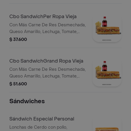
bebida.
Cbo SandwichPer Ropa Vieja
Con Más Carne De Res Desmechada,
Queso Amarillo, Lechuga, Tomate,
Pimentón, Apio, Mostaza, Salsa Bbq,
$ 37.600
Pasta De Tomate, Cebolla Roja Y
Salsa Qbano
Cbo SandwichGrand Ropa Vieja
Con Más Carne De Res Desmechada,
Queso Amarillo, Lechuga, Tomate,
Pimentón, Apio, Mostaza, Salsa Bbq,
$ 51.600
Pasta De Tomate, Cebolla Roja Y
Salsa Qbano
Sándwiches
Sándwich Especial Personal
Lonchas de Cerdo con pollo,