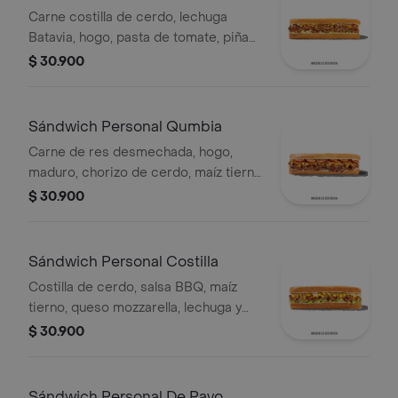
Carne costilla de cerdo, lechuga
Batavia, hogo, pasta de tomate, piña
calada asada, cebolla blanca y
$ 30.900
cilantro.
Sándwich Personal Qumbia
Carne de res desmechada, hogo,
maduro, chorizo de cerdo, maíz tierno
y salsa Qbano.
$ 30.900
Sándwich Personal Costilla
Costilla de cerdo, salsa BBQ, maíz
tierno, queso mozzarella, lechuga y
salsa Qbano.
$ 30.900
Sándwich Personal De Pavo