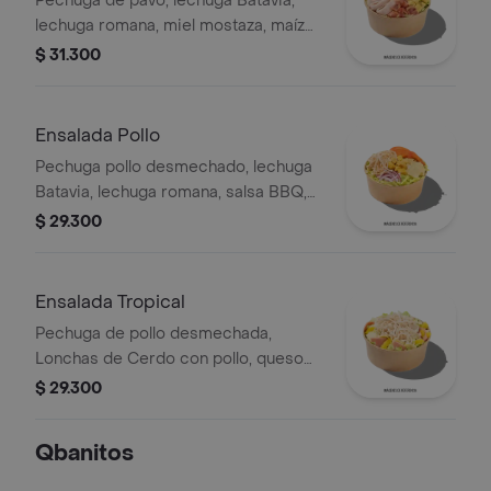
Pechuga de pavo, lechuga Batavia,
lechuga romana, miel mostaza, maíz
tierno, tomate chonto, croutones y
$ 31.300
tocineta.
Ensalada Pollo
Pechuga pollo desmechado, lechuga
Batavia, lechuga romana, salsa BBQ,
tomate chonto, queso mozzarella,
$ 29.300
cebolla roja y croutones.
Ensalada Tropical
Pechuga de pollo desmechada,
Lonchas de Cerdo con pollo, queso
amarillo, piña calada, lechuga batavia y
$ 29.300
mayonesa.
Qbanitos