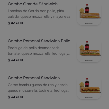
Qbano
Combo Grande Sándwich
Hawaiano
Lonchas de Cerdo con pollo, piña
calada, queso mozzarella y mayonesa
$ 43.600
Combo Personal Sándwich Pollo
Pechuga de pollo desmechada,
tomate, queso mozzarella, lechuga y
mayonesa, papas a la francesa y
$ 34.600
bebida.
Combo Personal Sándwich
Burguer
Carne hamburguesa de res y cerdo,
queso mozzarella, tocineta, lechuga
Batavia, tomate, pepinillos, salsa BBQ
$ 34.600
y salsa Qbano.