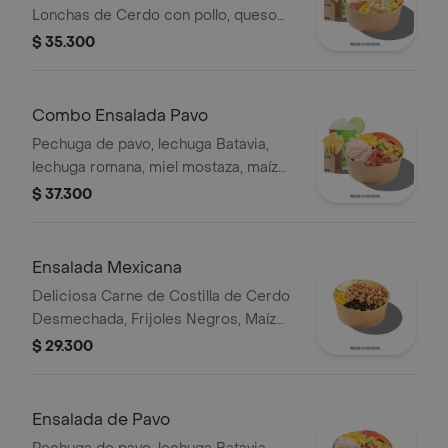
Lonchas de Cerdo con pollo, queso
amarillo, piña calada, lechuga batavia y
$ 35.300
mayonesa.
Combo Ensalada Pavo
Pechuga de pavo, lechuga Batavia,
lechuga romana, miel mostaza, maíz
tierno, tomate chonto, croutones y
$ 37.300
tocinet, papas y bebida.
Ensalada Mexicana
Deliciosa Carne de Costilla de Cerdo
Desmechada, Frijoles Negros, Maíz
tierno, Queso mozzarella, Guacamole,
$ 29.300
Pico de gallo, Lechuga Batavia.
Ensalada de Pavo