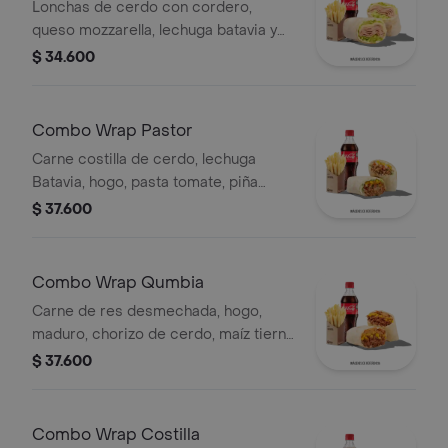
Lonchas de cerdo con cordero,
queso mozzarella, lechuga batavia y
salsa Qbano
$ 34.600
Combo Wrap Pastor
Carne costilla de cerdo, lechuga
Batavia, hogo, pasta tomate, piña
calada asada, cebolla, papas y bebida.
$ 37.600
Combo Wrap Qumbia
Carne de res desmechada, hogo,
maduro, chorizo de cerdo, maíz tierno
y salsa Qbano, papas y bebida.
$ 37.600
Combo Wrap Costilla