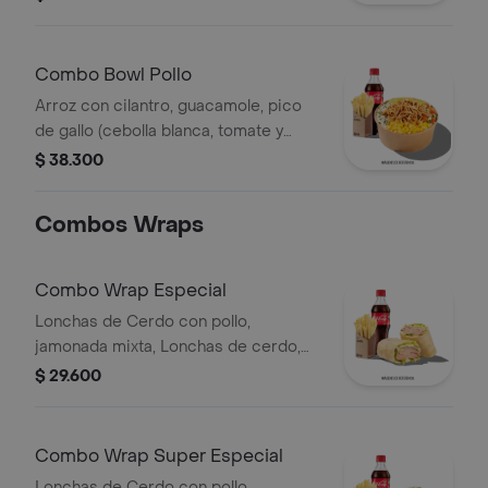
hogo, chorizo de cerdo y fríjoles
negros.
Combo Bowl Pollo
Arroz con cilantro, guacamole, pico
de gallo (cebolla blanca, tomate y
cilantro), maíz tierno, hogo y pechuga
$ 38.300
de pollo desmechada.
Combos Wraps
Combo Wrap Especial
Lonchas de Cerdo con pollo,
jamonada mixta, Lonchas de cerdo,
cordero y res, queso mozzarella,
$ 29.600
lechuga batavia y salsa Qbano
Combo Wrap Super Especial
Lonchas de Cerdo con pollo,