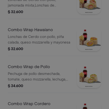
jamonada mixta,Lonchas de
cerdo,cordero y res,
$ 32.600
salchichón,tomate,queso
mozzarella,lechuga batavia y salsa
Qbano
Combo Wrap Hawaiano
Lonchas de Cerdo con pollo, piña
calada, queso mozzarella y mayonesa
$ 32.600
Combo Wrap de Pollo
Pechuga de pollo desmechada,
tomate, queso mozzarella, lechuga,
mayonesa, papas a la francesa y
$ 34.600
bebida.
Combo Wrap Cordero