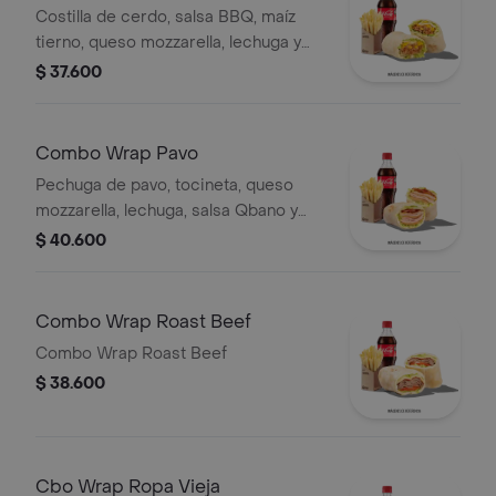
Costilla de cerdo, salsa BBQ, maíz
tierno, queso mozzarella, lechuga y
salsa Qbano, papas a la francesa y
$ 37.600
bebida.
Combo Wrap Pavo
Pechuga de pavo, tocineta, queso
mozzarella, lechuga, salsa Qbano y
miel mostaza, papas y bebida.
$ 40.600
Combo Wrap Roast Beef
Combo Wrap Roast Beef
$ 38.600
Cbo Wrap Ropa Vieja