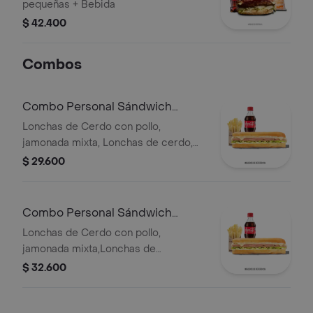
pequeñas + Bebida
$ 42.400
Combos
Combo Personal Sándwich
Especial
Lonchas de Cerdo con pollo,
jamonada mixta, Lonchas de cerdo,
cordero y res, queso mozzarella,
$ 29.600
lechuga batavia y salsa Qbano
Combo Personal Sándwich
Super Especial
Lonchas de Cerdo con pollo,
jamonada mixta,Lonchas de
cerdo,cordero y res,
$ 32.600
salchichón,tomate,queso
mozzarella,lechuga batavia y salsa