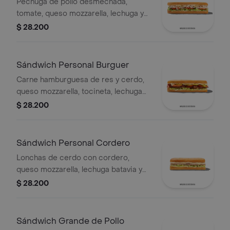
Pechuga de pollo desmechada,
tomate, queso mozzarella, lechuga y
mayonesa
$ 28.200
Sándwich Personal Burguer
Carne hamburguesa de res y cerdo,
queso mozzarella, tocineta, lechuga
Batavia, tomate, pepinillos, salsa BBQ
$ 28.200
y salsa Qbano.
Sándwich Personal Cordero
Lonchas de cerdo con cordero,
queso mozzarella, lechuga batavia y
salsa Qbano
$ 28.200
Sándwich Grande de Pollo