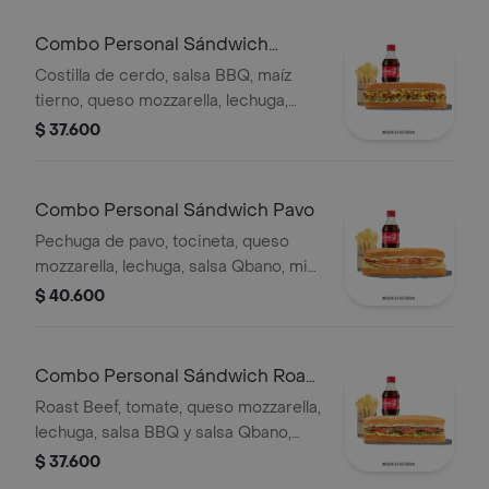
Combo Personal Sándwich
Costilla
Costilla de cerdo, salsa BBQ, maíz
tierno, queso mozzarella, lechuga,
salsa Qbano, acompañamiento y
$ 37.600
bebida.
Combo Personal Sándwich Pavo
Pechuga de pavo, tocineta, queso
mozzarella, lechuga, salsa Qbano, miel
mostaza, papas a la francesa y
$ 40.600
bebida.
Combo Personal Sándwich Roast
Beef
Roast Beef, tomate, queso mozzarella,
lechuga, salsa BBQ y salsa Qbano,
papas a la francesa y bebida.
$ 37.600