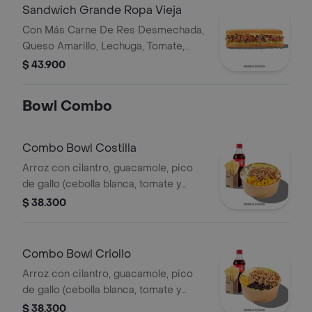
Sandwich Grande Ropa Vieja
Con Más Carne De Res Desmechada,
Queso Amarillo, Lechuga, Tomate,
Pimentón, Apio, Mostaza, Salsa Bbq,
$ 43.900
Pasta De Tomate, Cebolla Roja Y
Salsa Qbano
Bowl Combo
Combo Bowl Costilla
Arroz con cilantro, guacamole, pico
de gallo (cebolla blanca, tomate y
cilantro), piña calada asada y costilla
$ 38.300
de cerdo desmechada.
Combo Bowl Criollo
Arroz con cilantro, guacamole, pico
de gallo (cebolla blanca, tomate y
cilantro), carne de res desmechada,
$ 38.300