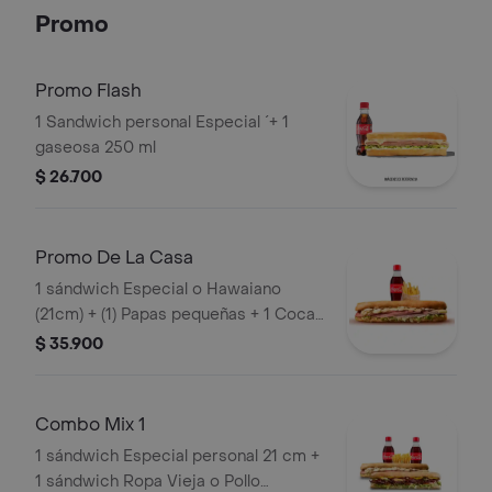
Costilla Y/O Pollo).
Promo
Promo Flash
1 Sandwich personal Especial ´+ 1
gaseosa 250 ml
$ 26.700
Promo De La Casa
1 sándwich Especial o Hawaiano
(21cm) + (1) Papas pequeñas + 1 Coca
Cola 250ml
$ 35.900
Combo Mix 1
1 sándwich Especial personal 21 cm +
1 sándwich Ropa Vieja o Pollo