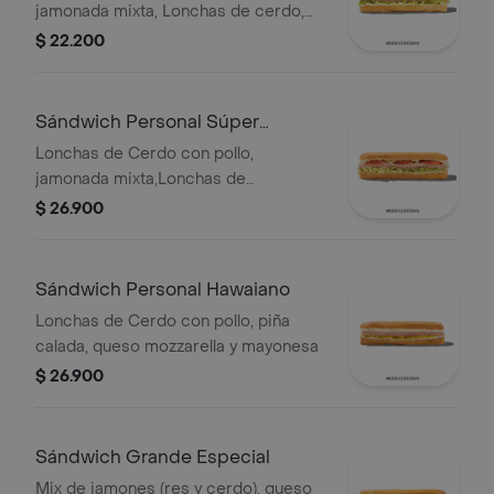
jamonada mixta, Lonchas de cerdo,
cordero y res, queso mozzarella,
$ 22.200
lechuga batavia y salsa Qbano
Sándwich Personal Súper
Especial
Lonchas de Cerdo con pollo,
jamonada mixta,Lonchas de
cerdo,cordero y res,
$ 26.900
salchichón,tomate,queso
mozzarella,lechuga batavia y salsa
Qbano
Sándwich Personal Hawaiano
Lonchas de Cerdo con pollo, piña
calada, queso mozzarella y mayonesa
$ 26.900
Sándwich Grande Especial
Mix de jamones (res y cerdo), queso