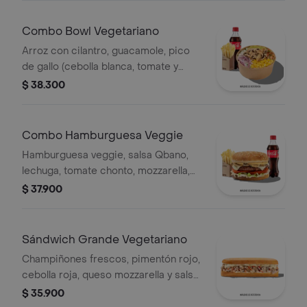
Combo Bowl Vegetariano
Arroz con cilantro, guacamole, pico
de gallo (cebolla blanca, tomate y
cilantro), maíz tierno, cebolla roja y
$ 38.300
champiñones.
Combo Hamburguesa Veggie
Hamburguesa veggie, salsa Qbano,
lechuga, tomate chonto, mozzarella,
champiñón, cilantro, salsa de queso
$ 37.900
cheddar, papas y bebida.
Sándwich Grande Vegetariano
Champiñones frescos, pimentón rojo,
cebolla roja, queso mozzarella y salsa
Qbano.
$ 35.900