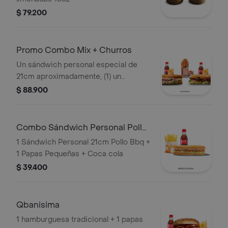
$ 79.200
Promo Combo Mix + Churros
Un sándwich personal especial de
21cm aproximadamente, (1) un
sándwich personal ropa vieja o pollo
$ 88.900
de 21cm aproximadamente (2) dos
porciones de papas pequeñas, (2) dos
limonadas 16oz o (2) dos gaseosas
Combo Sándwich Personal Pollo
250ml y (1) una porción de churros
BBQ
1 Sándwich Personal 21cm Pollo Bbq +
personal con arequipe
1 Papas Pequeñas + Coca cola
$ 39.400
Qbanisima
1 hamburguesa tradicional + 1 papas