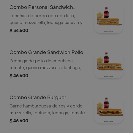
Combo Personal Sándwich
Cordero
Lonchas de cerdo con cordero,
queso mozzarella, lechuga batavia y
salsa Qbano
$ 34.600
Combo Grande Sándwich Pollo
Pechuga de pollo desmechada,
tomate, queso mozzarella, lechuga,
mayonesa, papas a la francesa y
$ 46.600
bebida.
Combo Grande Burguer
Carne hamburguesa de res y cerdo,
mozzarella, tocineta, lechuga, tomate,
pepinillos, salsa BBQ, salsa Qbano,
$ 46.600
papas a la francesa y bebida.