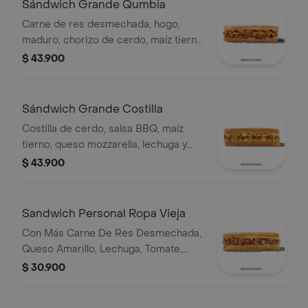
Sándwich Grande Qumbia
Carne de res desmechada, hogo,
maduro, chorizo de cerdo, maíz tierno
y salsa Qbano.
$ 43.900
Sándwich Grande Costilla
Costilla de cerdo, salsa BBQ, maíz
tierno, queso mozzarella, lechuga y
salsa Qbano.
$ 43.900
Sandwich Personal Ropa Vieja
Con Más Carne De Res Desmechada,
Queso Amarillo, Lechuga, Tomate,
Pimentón, Apio, Mostaza, Salsa Bbq,
$ 30.900
Pasta De Tomate, Cebolla Roja Y
Salsa Qbano