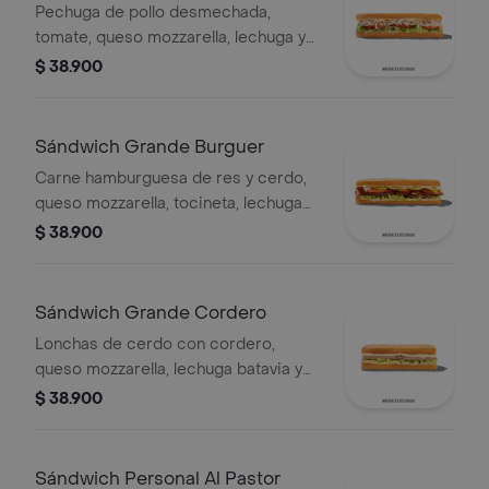
Pechuga de pollo desmechada,
tomate, queso mozzarella, lechuga y
mayonesa.
$ 38.900
Sándwich Grande Burguer
Carne hamburguesa de res y cerdo,
queso mozzarella, tocineta, lechuga
Batavia, tomate, pepinillos, salsa BBQ
$ 38.900
y salsa Qbano.
Sándwich Grande Cordero
Lonchas de cerdo con cordero,
queso mozzarella, lechuga batavia y
salsa Qbano
$ 38.900
Sándwich Personal Al Pastor