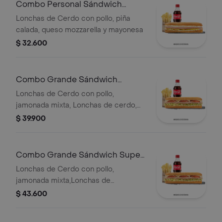
Qbano
Combo Personal Sándwich
Hawaiano
Lonchas de Cerdo con pollo, piña
calada, queso mozzarella y mayonesa
$ 32.600
Combo Grande Sándwich
Especial
Lonchas de Cerdo con pollo,
jamonada mixta, Lonchas de cerdo,
cordero y res, queso mozzarella,
$ 39.900
lechuga batavia y salsa Qbano
Combo Grande Sándwich Super
Especial
Lonchas de Cerdo con pollo,
jamonada mixta,Lonchas de
cerdo,cordero y res,
$ 43.600
salchichón,tomate,queso
mozzarella,lechuga batavia y salsa