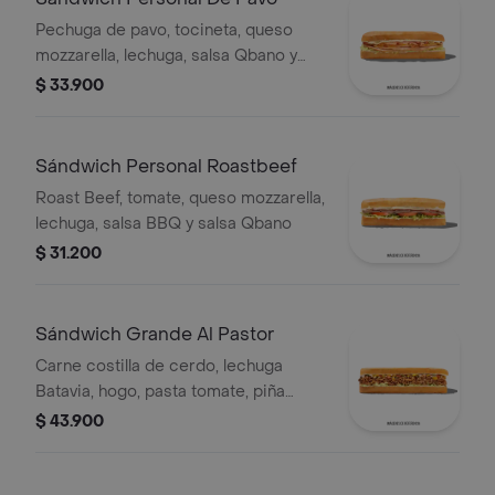
Pechuga de pavo, tocineta, queso
mozzarella, lechuga, salsa Qbano y
miel mostaza.
$ 33.900
Sándwich Personal Roastbeef
Roast Beef, tomate, queso mozzarella,
lechuga, salsa BBQ y salsa Qbano
$ 31.200
Sándwich Grande Al Pastor
Carne costilla de cerdo, lechuga
Batavia, hogo, pasta tomate, piña
calada asada, cebolla blanca y
$ 43.900
cilantro.