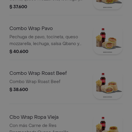
salsa Qbano, papas a la francesa y
$ 37.600
bebida.
Combo Wrap Pavo
Pechuga de pavo, tocineta, queso
mozzarella, lechuga, salsa Qbano y
miel mostaza, papas y bebida.
$ 40.600
Combo Wrap Roast Beef
Combo Wrap Roast Beef
$ 38.600
Cbo Wrap Ropa Vieja
Con más Carne de Res