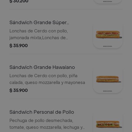
$ 30.200
Sándwich Grande Súper
Especial
Lonchas de Cerdo con pollo,
jamonada mixta,Lonchas de
cerdo,cordero y res,
$ 35.900
salchichón,tomate,queso
mozzarella,lechuga batavia y salsa
Qbano
Sándwich Grande Hawaiano
Lonchas de Cerdo con pollo, piña
calada, queso mozzarella y mayonesa
$ 35.900
Sándwich Personal de Pollo
Pechuga de pollo desmechada,
tomate, queso mozzarella, lechuga y