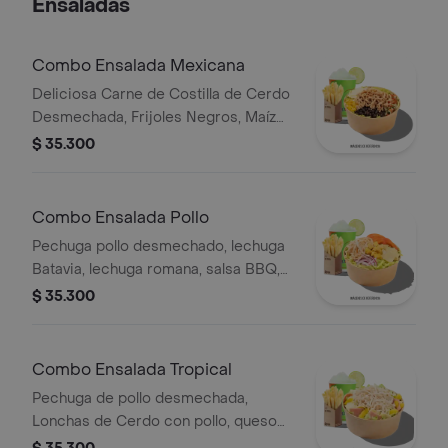
Ensaladas
Combo Ensalada Mexicana
Deliciosa Carne de Costilla de Cerdo
Desmechada, Frijoles Negros, Maíz
tierno, Queso mozzarella, Guacamole,
$ 35.300
Pico de gallo, Lechuga Batavia.
Combo Ensalada Pollo
Pechuga pollo desmechado, lechuga
Batavia, lechuga romana, salsa BBQ,
tomate chonto, queso mozzarella,
$ 35.300
cebolla roja y croutones, papas y
bebida.
Combo Ensalada Tropical
Pechuga de pollo desmechada,
Lonchas de Cerdo con pollo, queso
amarillo, piña calada, lechuga batavia y