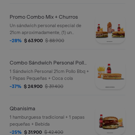
Promo Combo Mix + Churros
Un sándwich personal especial de
21cm aproximadamente, (1) un
sándwich personal ropa vieja o pollo
-28%
$ 63.900
$ 88.900
de 21cm aproximadamente (2) dos
porciones de papas pequeñas, (2) dos
limonadas 16oz o (2) dos gaseosas
Combo Sándwich Personal Pollo
250ml y (1) una porción de churros
BBQ
1 Sándwich Personal 21cm Pollo Bbq +
personal con arequipe
1 Papas Pequeñas + Coca cola
-37%
$ 24.900
$ 39.400
Qbanisima
1 hamburguesa tradicional + 1 papas
pequeñas + Bebida
-25%
$ 31.900
$ 42.400