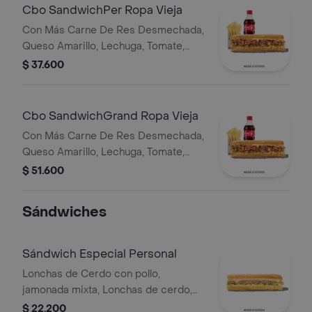
Cbo SandwichPer Ropa Vieja
Con Más Carne De Res Desmechada,
Queso Amarillo, Lechuga, Tomate,
Pimentón, Apio, Mostaza, Salsa Bbq,
$ 37.600
Pasta De Tomate, Cebolla Roja Y
Salsa Qbano
Cbo SandwichGrand Ropa Vieja
Con Más Carne De Res Desmechada,
Queso Amarillo, Lechuga, Tomate,
Pimentón, Apio, Mostaza, Salsa Bbq,
$ 51.600
Pasta De Tomate, Cebolla Roja Y
Salsa Qbano
Sándwiches
Sándwich Especial Personal
Lonchas de Cerdo con pollo,
jamonada mixta, Lonchas de cerdo,
cordero y res, queso mozzarella,
$ 22.200