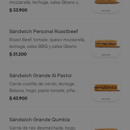
mozzarella, lechuga, salsa Qbano y
miel mostaza.
$ 33.900
Sándwich Personal Roastbeef
Roast Beef, tomate, queso mozzarella,
lechuga, salsa BBQ y salsa Qbano
$ 31.200
Sándwich Grande Al Pastor
Carne costilla de cerdo, lechuga
Batavia, hogo, pasta tomate, piña
calada asada, cebolla blanca y
$ 43.900
cilantro.
Sándwich Grande Qumbia
Carne de res desmechada, hogo,