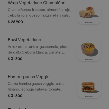
Wrap Vegetariano Champiñon
Champiñones frescos, pimentón rojo,
cebolla roja, queso mozzarella y salsa
Qbano.
$ 26.900
Bowl Vegetariano
Arroz con cilantro, guacamole, pico
de gallo (cebolla blanca, tomate y
cilantro), maíz tierno, cebolla roja y
$ 31.300
champiñones.
Hamburguesa Veggie
Carne hamburguesa veggie, salsa
Qbano, lechuga batavia, tomate
chonto, queso mozzarella, champiñón
$ 31.600
fresco, cilantro fresco, salsa de
queso cheddar.