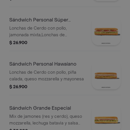
lechuga batavia y salsa Qbano
Sándwich Personal Súper
Especial
Lonchas de Cerdo con pollo,
jamonada mixta,Lonchas de
cerdo,cordero y res,
$ 26.900
salchichón,tomate,queso
mozzarella,lechuga batavia y salsa
Qbano
Sándwich Personal Hawaiano
Lonchas de Cerdo con pollo, piña
calada, queso mozzarella y mayonesa
$ 26.900
Sándwich Grande Especial
Mix de jamones (res y cerdo), queso
mozzarella, lechuga batavia y salsa
Qbano.