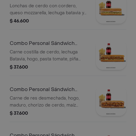
Cordero
Lonchas de cerdo con cordero,
queso mozzarella, lechuga batavia y
salsa Qbano
$ 46.600
Combo Personal Sándwich
Pastor
Carne costilla de cerdo, lechuga
Batavia, hogo, pasta tomate, piña
calada asada, cebolla blanca, cilantro,
$ 37.600
papas y bebida.
Combo Personal Sándwich
Qumbia
Carne de res desmechada, hogo,
maduro, chorizo de cerdo, maíz
tierno, salsa Qbano, papas y bebida.
$ 37.600
Combo Personal Sándwich