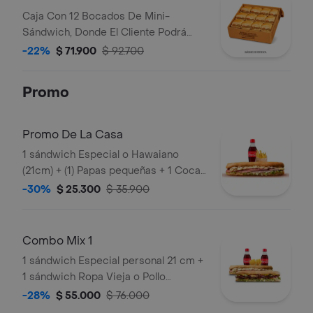
Caja Con 12 Bocados De Mini-
Sándwich, Donde El Cliente Podrá
Escoger 3 Sabores Entre Cualquiera
-22%
$ 71.900
$ 92.700
De Los Irresistibles (Ropa Vieja,
Costilla Y/O Pollo).
Promo
Promo De La Casa
1 sándwich Especial o Hawaiano
(21cm) + (1) Papas pequeñas + 1 Coca
Cola 250ml
-30%
$ 25.300
$ 35.900
Combo Mix 1
1 sándwich Especial personal 21 cm +
1 sándwich Ropa Vieja o Pollo
personal 21 cm+ 2 limonadas de 16 oz
-28%
$ 55.000
$ 76.000
o 2 gaseosas 250 ml + 2 papas