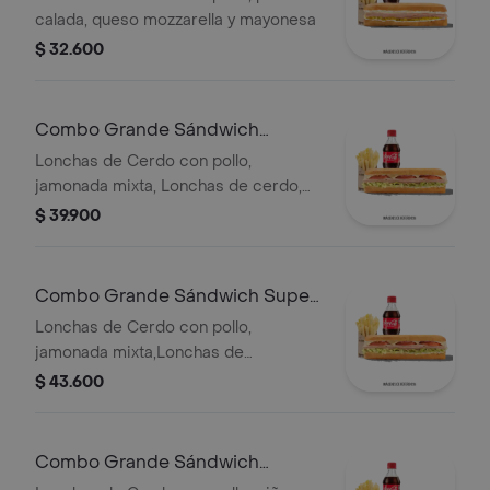
calada, queso mozzarella y mayonesa
$ 32.600
Combo Grande Sándwich
Especial
Lonchas de Cerdo con pollo,
jamonada mixta, Lonchas de cerdo,
cordero y res, queso mozzarella,
$ 39.900
lechuga batavia y salsa Qbano
Combo Grande Sándwich Super
Especial
Lonchas de Cerdo con pollo,
jamonada mixta,Lonchas de
cerdo,cordero y res,
$ 43.600
salchichón,tomate,queso
mozzarella,lechuga batavia y salsa
Qbano
Combo Grande Sándwich