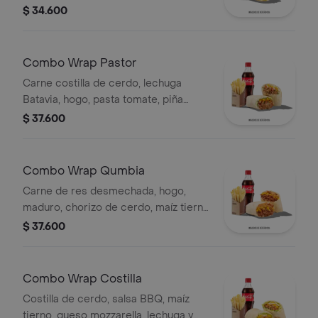
salsa Qbano
$ 34.600
Combo Wrap Pastor
Carne costilla de cerdo, lechuga
Batavia, hogo, pasta tomate, piña
calada asada, cebolla, papas y bebida.
$ 37.600
Combo Wrap Qumbia
Carne de res desmechada, hogo,
maduro, chorizo de cerdo, maíz tierno
y salsa Qbano, papas y bebida.
$ 37.600
Combo Wrap Costilla
Costilla de cerdo, salsa BBQ, maíz
tierno, queso mozzarella, lechuga y