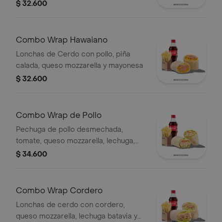
cerdo,cordero y res,
$ 32.600
salchichón,tomate,queso
mozzarella,lechuga batavia y salsa
Qbano
Combo Wrap Hawaiano
Lonchas de Cerdo con pollo, piña
calada, queso mozzarella y mayonesa
$ 32.600
Combo Wrap de Pollo
Pechuga de pollo desmechada,
tomate, queso mozzarella, lechuga,
mayonesa, papas a la francesa y
$ 34.600
bebida.
Combo Wrap Cordero
Lonchas de cerdo con cordero,
queso mozzarella, lechuga batavia y