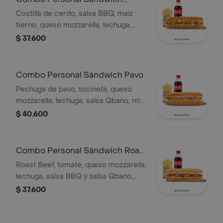
Costilla
Costilla de cerdo, salsa BBQ, maíz
tierno, queso mozzarella, lechuga,
salsa Qbano, acompañamiento y
$ 37.600
bebida.
Combo Personal Sándwich Pavo
Pechuga de pavo, tocineta, queso
mozzarella, lechuga, salsa Qbano, miel
mostaza, papas a la francesa y
$ 40.600
bebida.
Combo Personal Sándwich Roast
Beef
Roast Beef, tomate, queso mozzarella,
lechuga, salsa BBQ y salsa Qbano,
papas a la francesa y bebida.
$ 37.600