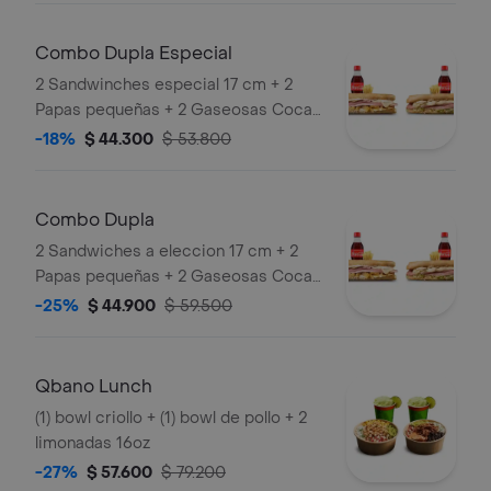
pequeñas
Combo Dupla Especial
2 Sandwinches especial 17 cm + 2
Papas pequeñas + 2 Gaseosas Coca
Cola 400ml.
-18%
$ 44.300
$ 53.800
Combo Dupla
2 Sandwiches a eleccion 17 cm + 2
Papas pequeñas + 2 Gaseosas Coca
Cola 400ml.
-25%
$ 44.900
$ 59.500
Qbano Lunch
(1) bowl criollo + (1) bowl de pollo + 2
limonadas 16oz
-27%
$ 57.600
$ 79.200