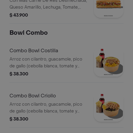
Con Más Carne De Res Desmechada,
Queso Amarillo, Lechuga, Tomate,
Pimentón, Apio, Mostaza, Salsa Bbq,
$ 43.900
Pasta De Tomate, Cebolla Roja Y
Salsa Qbano
Bowl Combo
Combo Bowl Costilla
Arroz con cilantro, guacamole, pico
de gallo (cebolla blanca, tomate y
cilantro), piña calada asada y costilla
$ 38.300
de cerdo desmechada.
Combo Bowl Criollo
Arroz con cilantro, guacamole, pico
de gallo (cebolla blanca, tomate y
cilantro), carne de res desmechada,
$ 38.300
hogo, chorizo de cerdo y fríjoles
negros.