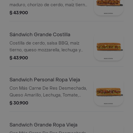
maduro, chorizo de cerdo, maíz tierno
y salsa Qbano.
$ 43.900
Sándwich Grande Costilla
Costilla de cerdo, salsa BBQ, maíz
tierno, queso mozzarella, lechuga y
salsa Qbano.
$ 43.900
Sandwich Personal Ropa Vieja
Con Más Carne De Res Desmechada,
Queso Amarillo, Lechuga, Tomate,
Pimentón, Apio, Mostaza, Salsa Bbq,
$ 30.900
Pasta De Tomate, Cebolla Roja Y
Salsa Qbano
Sandwich Grande Ropa Vieja