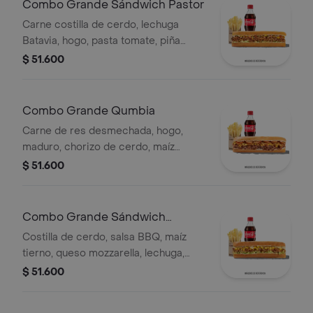
Combo Grande Sándwich Pastor
Carne costilla de cerdo, lechuga
Batavia, hogo, pasta tomate, piña
calada asada, cebolla blanca y
$ 51.600
cilantro.
Combo Grande Qumbia
Carne de res desmechada, hogo,
maduro, chorizo de cerdo, maíz
tierno, salsa Qbano, papas y bebida.
$ 51.600
Combo Grande Sándwich
Costilla
Costilla de cerdo, salsa BBQ, maíz
tierno, queso mozzarella, lechuga,
salsa Qbano, acompañamiento y
$ 51.600
bebida.