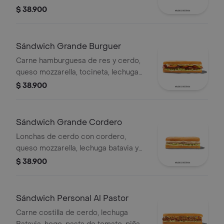
mayonesa.
$ 38.900
Sándwich Grande Burguer
Carne hamburguesa de res y cerdo,
queso mozzarella, tocineta, lechuga
Batavia, tomate, pepinillos, salsa BBQ
$ 38.900
y salsa Qbano.
Sándwich Grande Cordero
Lonchas de cerdo con cordero,
queso mozzarella, lechuga batavia y
salsa Qbano
$ 38.900
Sándwich Personal Al Pastor
Carne costilla de cerdo, lechuga