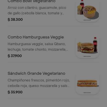
Combo Bowl Vegetariano
Arroz con cilantro, guacamole, pico
de gallo (cebolla blanca, tomate y
cilantro), maíz tierno, cebolla roja y
$ 38.300
champiñones.
Combo Hamburguesa Veggie
Hamburguesa veggie, salsa Qbano,
lechuga, tomate chonto, mozzarella,
champiñón, cilantro, salsa de queso
$ 37.900
cheddar, papas y bebida.
Sándwich Grande Vegetariano
Champiñones frescos, pimentón rojo,
cebolla roja, queso mozzarella y salsa
Qbano.
$ 35.900