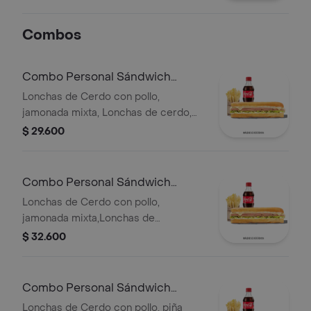
Combos
Combo Personal Sándwich
Especial
Lonchas de Cerdo con pollo,
jamonada mixta, Lonchas de cerdo,
cordero y res, queso mozzarella,
$ 29.600
lechuga batavia y salsa Qbano
Combo Personal Sándwich
Super Especial
Lonchas de Cerdo con pollo,
jamonada mixta,Lonchas de
cerdo,cordero y res,
$ 32.600
salchichón,tomate,queso
mozzarella,lechuga batavia y salsa
Qbano
Combo Personal Sándwich
Hawaiano
Lonchas de Cerdo con pollo, piña