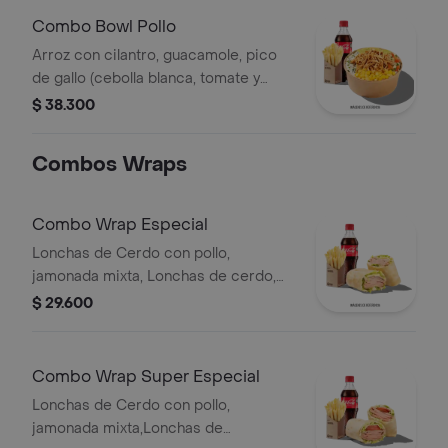
Combo Bowl Pollo
Arroz con cilantro, guacamole, pico
de gallo (cebolla blanca, tomate y
cilantro), maíz tierno, hogo y pechuga
$ 38.300
de pollo desmechada.
Combos Wraps
Combo Wrap Especial
Lonchas de Cerdo con pollo,
jamonada mixta, Lonchas de cerdo,
cordero y res, queso mozzarella,
$ 29.600
lechuga batavia y salsa Qbano
Combo Wrap Super Especial
Lonchas de Cerdo con pollo,
jamonada mixta,Lonchas de