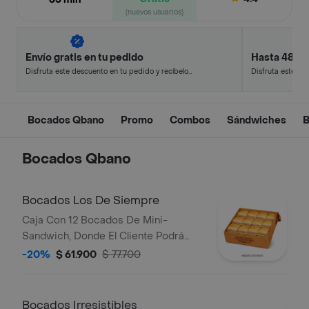
(nuevos usuarios)
Envío gratis en tu pedido
Hasta 48% 
Disfruta este descuento en tu pedido y recíbelo
Disfruta este de
en minutos.
en minutos.
Bocados Qbano
Promo
Combos
Sándwiches
B
Bocados Qbano
Bocados Los De Siempre
Caja Con 12 Bocados De Mini-
Sandwich, Donde El Cliente Podrá
Escoger 3 Sabores Entre Cualquiera
-20%
$ 61.900
$ 77.700
De Los De Siempre (Especial,
Hawaiano, Super Especial Y/O Pollo
BBQ).
Bocados Irresistibles