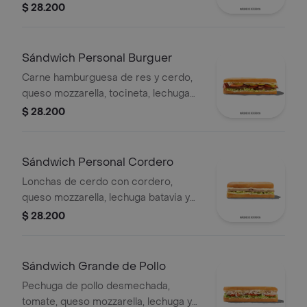
mayonesa
$ 28.200
Sándwich Personal Burguer
Carne hamburguesa de res y cerdo,
queso mozzarella, tocineta, lechuga
Batavia, tomate, pepinillos, salsa BBQ
$ 28.200
y salsa Qbano.
Sándwich Personal Cordero
Lonchas de cerdo con cordero,
queso mozzarella, lechuga batavia y
salsa Qbano
$ 28.200
Sándwich Grande de Pollo
Pechuga de pollo desmechada,
tomate, queso mozzarella, lechuga y