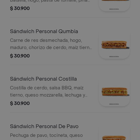
Batavia, hogo, pasta de tomate, piña
calada asada, cebolla blanca y
$ 30.900
cilantro.
Sándwich Personal Qumbia
Carne de res desmechada, hogo,
maduro, chorizo de cerdo, maíz tierno
y salsa Qbano.
$ 30.900
Sándwich Personal Costilla
Costilla de cerdo, salsa BBQ, maíz
tierno, queso mozzarella, lechuga y
salsa Qbano.
$ 30.900
Sándwich Personal De Pavo
Pechuga de pavo, tocineta, queso