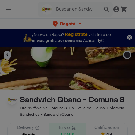
Bogotá
Regístrate
¿Nuevo en Rappi?
y disfruta de
envíos gratis por semanas
Aplican TyC
Sandwich Qbano - Comuna 8
Cra. 15 #39-57, Comuna 8, Cali, Valle del Cauca, Colombia
Sánduches - Sandwich Qbano
Delivery
Envío
Calificación
Gratis
4.4
35 min