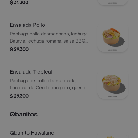
tierno, tomate chonto, croutones y
$ 31.300
tocineta.
Ensalada Pollo
Pechuga pollo desmechado, lechuga
Batavia, lechuga romana, salsa BBQ,
tomate chonto, queso mozzarella,
$ 29.300
cebolla roja y croutones.
Ensalada Tropical
Pechuga de pollo desmechada,
Lonchas de Cerdo con pollo, queso
amarillo, piña calada, lechuga batavia y
$ 29.300
mayonesa.
Qbanitos
Qbanito Hawaiano