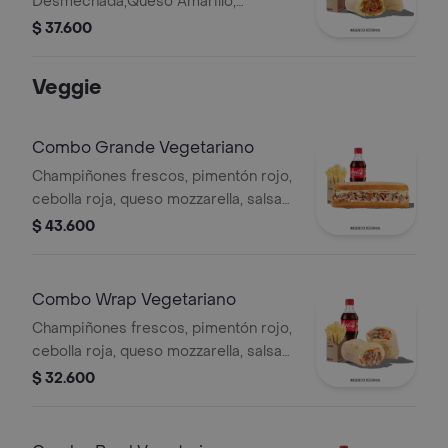
Desmechada,Queso Amarillo,
Lechuga, Tomate,Pimentón, Apio,
$ 37.600
Mostaza, SalsaBBQ, Pasta de Tomate,
CebollaRoja y Salsa Qbano.
Veggie
Combo Grande Vegetariano
Champiñones frescos, pimentón rojo,
cebolla roja, queso mozzarella, salsa
Qbano, papas francesa y bebida.
$ 43.600
Combo Wrap Vegetariano
Champiñones frescos, pimentón rojo,
cebolla roja, queso mozzarella, salsa
Qbano, papas y bebida.
$ 32.600