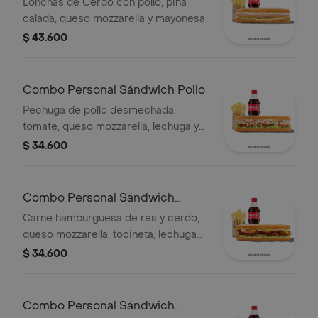
Hawaiano
Lonchas de Cerdo con pollo, piña
calada, queso mozzarella y mayonesa
$ 43.600
Combo Personal Sándwich Pollo
Pechuga de pollo desmechada,
tomate, queso mozzarella, lechuga y
mayonesa, papas a la francesa y
$ 34.600
bebida.
Combo Personal Sándwich
Burguer
Carne hamburguesa de res y cerdo,
queso mozzarella, tocineta, lechuga
Batavia, tomate, pepinillos, salsa BBQ
$ 34.600
y salsa Qbano.
Combo Personal Sándwich