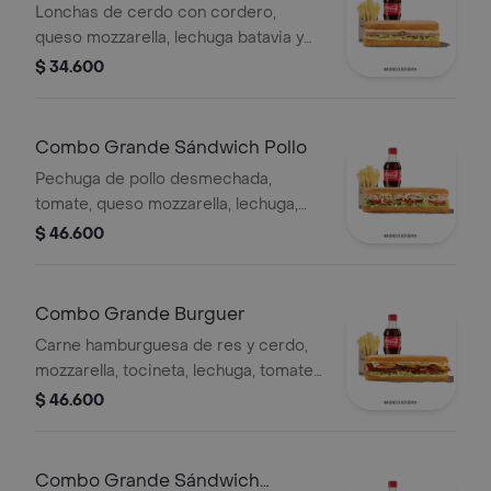
Cordero
Lonchas de cerdo con cordero,
queso mozzarella, lechuga batavia y
salsa Qbano
$ 34.600
Combo Grande Sándwich Pollo
Pechuga de pollo desmechada,
tomate, queso mozzarella, lechuga,
mayonesa, papas a la francesa y
$ 46.600
bebida.
Combo Grande Burguer
Carne hamburguesa de res y cerdo,
mozzarella, tocineta, lechuga, tomate,
pepinillos, salsa BBQ, salsa Qbano,
$ 46.600
papas a la francesa y bebida.
Combo Grande Sándwich