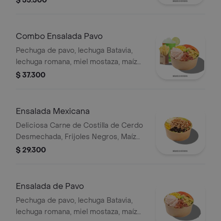
$ 35.300
mayonesa.
Combo Ensalada Pavo
Pechuga de pavo, lechuga Batavia,
lechuga romana, miel mostaza, maíz
tierno, tomate chonto, croutones y
$ 37.300
tocinet, papas y bebida.
Ensalada Mexicana
Deliciosa Carne de Costilla de Cerdo
Desmechada, Frijoles Negros, Maíz
tierno, Queso mozzarella, Guacamole,
$ 29.300
Pico de gallo, Lechuga Batavia.
Ensalada de Pavo
Pechuga de pavo, lechuga Batavia,
lechuga romana, miel mostaza, maíz