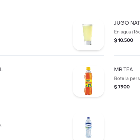
L
JUGO NA
En agua (16o
$ 10.500
L
MR TEA
Botella pers
$ 7900
.