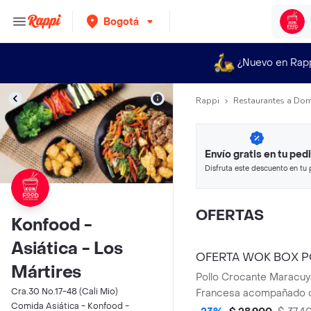
Bogotá
¿Nuevo en Rap
Rappi
Restaurantes a Dom
Envío gratis en tu ped
Disfruta este descuento en tu 
en minutos.
OFERTAS
Konfood -
Asiática - Los
OFERTA WOK BOX 
Mártires
MARACUYA
Pollo Crocante Maracuy
Cra.30 No.17-48 (Cali Mio)
Francesa acompañado d
Comida Asiática - Konfood -
personal en botella.