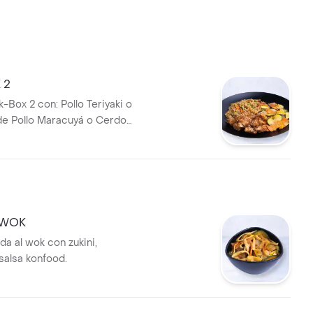
 2
-Box 2 con: Pollo Teriyaki o
e Pollo Maracuyá o Cerdo
+ Dos Acompañamientos
ferentes
 WOK
da al wok con zukini,
salsa konfood.