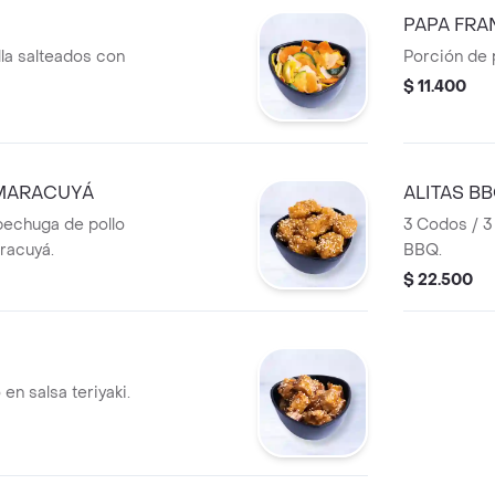
PAPA FRA
lla salteados con
Porción de 
$ 11.400
MARACUYÁ
ALITAS B
pechuga de pollo
3 Codos / 3
racuyá.
BBQ.
$ 22.500
en salsa teriyaki.