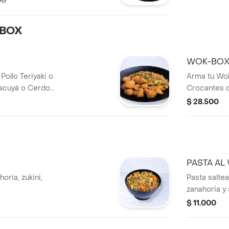
00
-BOX
WOK-BOX
Pollo Teriyaki o
Arma tu Wok
acuyá o Cerdo
Crocantes d
amiento
Agridulce 
$ 28.500
iguales o di
PASTA AL
oria, zukini,
Pasta saltea
zanahoria y 
$ 11.000