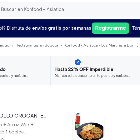
Registrarme
pi?
Disfruta de
envíos gratis por semanas
Tér
icilio
Restaurantes en Bogotá
Konfood - Asiática - Los Mártires a Domici
ido
Hasta 22% OFF imperdible
pedido y recíbelo
Disfruta este descuento en tu pedido y recíbelo
en minutos.
POLLO CROCANTE
a + Arroz Wok +
e 1 bebida