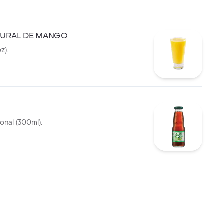
TURAL DE MANGO
z).
onal (300ml).