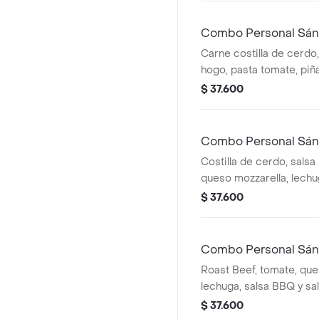
Combo Personal Sán
Carne costilla de cerdo,
hogo, pasta tomate, piñ
cebolla blanca, cilantro
$ 37.600
Combo Personal Sánd
Costilla de cerdo, salsa
queso mozzarella, lechu
acompañamiento y bebi
$ 37.600
Combo Personal Sán
Roast Beef, tomate, que
lechuga, salsa BBQ y sa
a la francesa y bebida.
$ 37.600