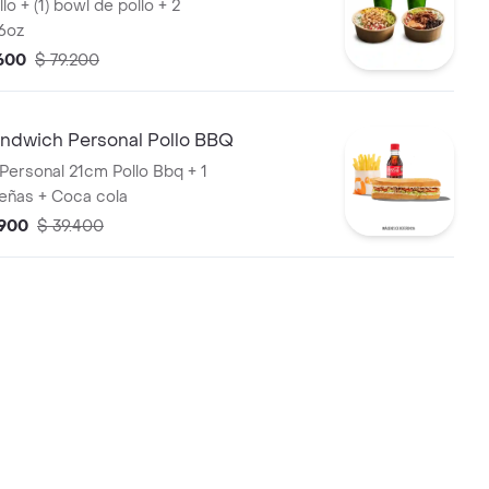
llo + (1) bowl de pollo + 2
6oz
.600
$ 79.200
dwich Personal Pollo BBQ
Personal 21cm Pollo Bbq + 1
eñas + Coca cola
.900
$ 39.400