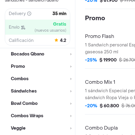
-20%
$ 61.900
$ 77.70
Sánduches - Sandwich Qbano
Siempre (Especial, Haw
Especial Y/O Pollo BBQ)
Delivery
35 min
Promo
Gratis
Envío
(nuevos usuarios)
Promo Flash
Calificación
4.2
1 Sandwich personal Esp
gaseosa 250 ml
Bocados Qbano
-25%
$ 19.900
$ 26.70
Promo
Combos
Combo Mix 1
1 sándwich Especial per
Sándwiches
sándwich Ropa Vieja o P
Bowl Combo
cm+ 2 limonadas de 16 
-20%
$ 60.800
$ 76.
250 ml + 2 papas pequ
Combos Wraps
Combo Dupla
Veggie