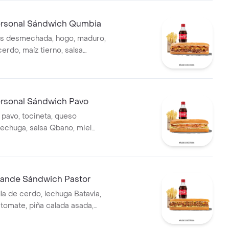
rsonal Sándwich Qumbia
es desmechada, hogo, maduro,
erdo, maíz tierno, salsa
s y bebida.
sonal Sándwich Pavo
pavo, tocineta, queso
lechuga, salsa Qbano, miel
pas a la francesa y bebida.
ande Sándwich Pastor
la de cerdo, lechuga Batavia,
 tomate, piña calada asada,
ca y cilantro.