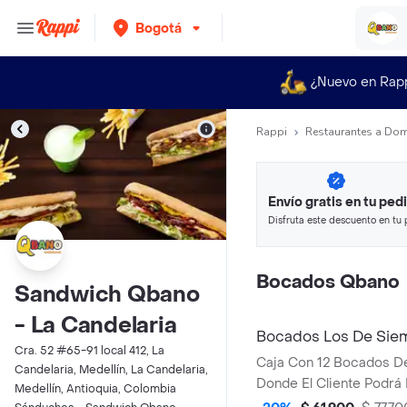
Bogotá
¿Nuevo en Rap
Rappi
Restaurantes a Dom
Envío gratis en tu ped
Disfruta este descuento en tu 
en minutos.
Bocados Qbano
Sandwich Qbano
- La Candelaria
Bocados Los De Sie
Cra. 52 #65-91 local 412, La
Caja Con 12 Bocados D
Candelaria, Medellín, La Candelaria,
Donde El Cliente Podrá
Medellín, Antioquia, Colombia
Sabores Entre Cualquie