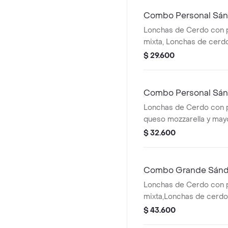
Combo Personal Sán
Lonchas de Cerdo con p
mixta, Lonchas de cerdo
queso mozzarella, lechu
$ 29.600
Qbano
Combo Personal Sán
Lonchas de Cerdo con po
queso mozzarella y ma
$ 32.600
Combo Grande Sándw
Lonchas de Cerdo con p
mixta,Lonchas de cerdo,
salchichón,tomate,ques
$ 43.600
mozzarella,lechuga bata