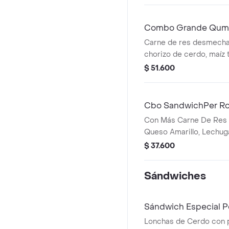
Combo Grande Qum
Carne de res desmecha
chorizo de cerdo, maíz t
Qbano, papas y bebida.
$ 51.600
Cbo SandwichPer Ro
Con Más Carne De Res
Queso Amarillo, Lechug
Pimentón, Apio, Mostaza
$ 37.600
De Tomate, Cebolla Roj
Sándwiches
Sándwich Especial P
Lonchas de Cerdo con p