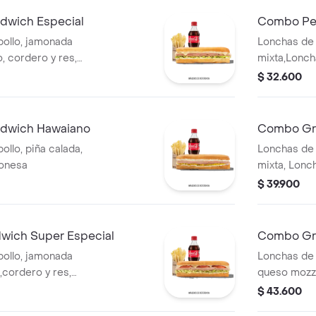
dwich Especial
Combo Per
ollo, jamonada
Lonchas de 
, cordero y res,
mixta,Lonch
ga batavia y salsa
salchichón,
$ 32.600
mozzarella,
dwich Hawaiano
Combo Gra
llo, piña calada,
Lonchas de 
yonesa
mixta, Lonc
queso mozza
$ 39.900
Qbano
ich Super Especial
Combo Gr
ollo, jamonada
Lonchas de 
cordero y res,
queso mozz
o
$ 43.600
via y salsa Qbano