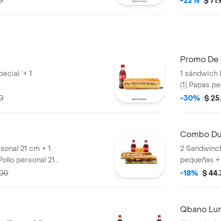
0
-22%
$ 71
aiano, Super
Irresistible
.
Pollo).
Promo De 
ecial ´+ 1
1 sándwich 
(1) Papas p
0
-30%
$ 25
Combo Dup
sonal 21 cm + 1
2 Sandwinch
ollo personal 21
pequeñas +
oz o 2 gaseosas
400ml.
000
-18%
$ 44
eñas
Qbano Lu