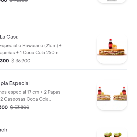
.900
$ 92.700
s (Ropa Vieja, Costilla Y/O
La Casa
Especial o Hawaiano (21cm) +
equeñas + 1 Coca Cola 250ml
.300
$ 35.900
la Especial
es especial 17 cm + 2 Papas
 2 Gaseosas Coca Cola
.300
$ 53.800
nch