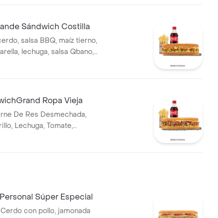
nde Sándwich Costilla
cerdo, salsa BBQ, maíz tierno,
rella, lechuga, salsa Qbano,
ento y bebida.
ichGrand Ropa Vieja
rne De Res Desmechada,
llo, Lechuga, Tomate,
pio, Mostaza, Salsa Bbq, Pasta
Cebolla Roja Y Salsa Qbano
Personal Súper Especial
Cerdo con pollo, jamonada