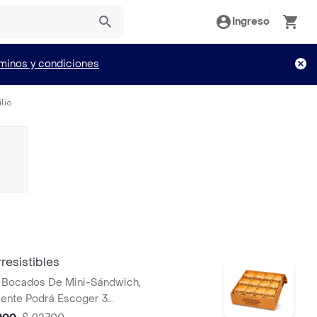
Ingreso
minos y condiciones
lio
resistibles
2 Bocados De Mini-Sándwich,
iente Podrá Escoger 3
re Cualquiera De Los