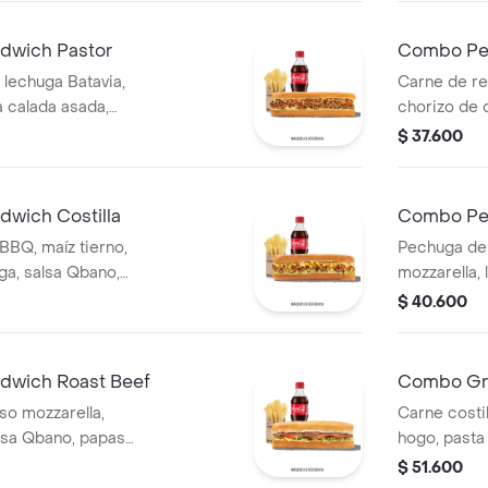
dwich Pastor
Combo Pe
 lechuga Batavia,
Carne de r
a calada asada,
chorizo de c
, papas y bebida.
Qbano, papa
$ 37.600
wich Costilla
Combo Per
 BBQ, maíz tierno,
Pechuga de 
ga, salsa Qbano,
mozzarella, 
da.
mostaza, pa
$ 40.600
dwich Roast Beef
Combo Gr
so mozzarella,
Carne costil
lsa Qbano, papas
hogo, pasta
cebolla blan
$ 51.600