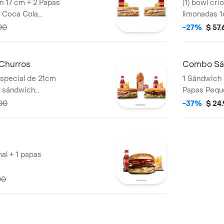
n 17 cm + 2 Papas
(1) bowl crio
 Coca Cola
limonadas 1
00
-27%
$ 57
Churros
Combo Sán
special de 21cm
1 Sándwich 
n sándwich
Papas Pequ
ollo de 21cm
00
-37%
$ 24
os porciones de
s limonadas 16oz o
y (1) una porción
n arequipe
al + 1 papas
00