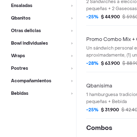
2 Sandwiches a eleccio
Ensaladas
pequeñas + 2 Gaseosas
400ml.
-25%
$ 44.900
$ 59.5
Qbanitos
Otras delicias
Promo Combo Mix + 
Bowl individuales
Un sándwich personal e
aproximadamente, (1) u
Wraps
personal ropa vieja o p
-28%
$ 63.900
$ 88.9
Postres
aproximadamente (2) d
papas pequeñas, (2) do
Acompañamientos
(2) dos gaseosas 250ml 
Qbanisima
de churros personal co
Bebidas
1 hamburguesa tradicion
pequeñas + Bebida
-25%
$ 31.900
$ 42.4
Combos