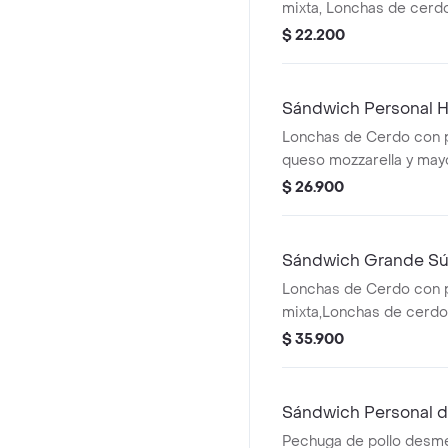
mixta, Lonchas de cerdo
queso mozzarella, lechu
$ 22.200
Qbano
Sándwich Personal 
Lonchas de Cerdo con po
queso mozzarella y ma
$ 26.900
Sándwich Grande Sú
Lonchas de Cerdo con p
mixta,Lonchas de cerdo,
salchichón,tomate,ques
$ 35.900
mozzarella,lechuga bata
Sándwich Personal d
Pechuga de pollo desm