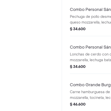
Combo Personal Sán
Pechuga de pollo desm
queso mozzarella, lech
papas a la francesa y be
$ 34.600
Combo Personal Sán
Lonchas de cerdo con 
mozzarella, lechuga bat
$ 34.600
Combo Grande Burg
Carne hamburguesa de r
mozzarella, tocineta, le
pepinillos, salsa BBQ, 
$ 46.600
a la francesa y bebida.