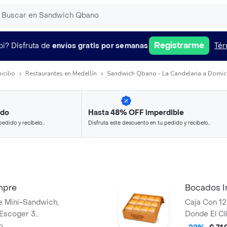
Registrarme
pi?
Disfruta de
envíos gratis por semanas
Tér
icilio
Restaurantes en Medellín
Sandwich Qbano - La Candelaria a Domici
ido
Hasta 48% OFF imperdible
pedido y recíbelo
Disfruta este descuento en tu pedido y recíbelo
en minutos.
mpre
Bocados Ir
e Mini-Sandwich,
Caja Con 1
 Escoger 3
Donde El Cl
ra De Los De
Sabores Ent