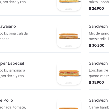
, cordero y res,
mixta,Lonch
ga batavia y salsa
salchichón,
$ 26.900
mozzarella,
Hawaiano
Sándwich 
llo, piña calada,
Mix de jamo
yonesa
mozzarella, 
$ 30.200
per Especial
Sándwich
ollo, jamonada
Lonchas de 
cordero y res,
queso mozz
o
$ 35.900
via y salsa Qbano
e Pollo
Sándwich 
echada, tomate,
Carne hambu