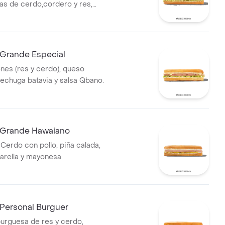
as de cerdo,cordero y res,
tomate,queso
lechuga batavia y salsa Qbano
Grande Especial
nes (res y cerdo), queso
lechuga batavia y salsa Qbano.
 Grande Hawaiano
Cerdo con pollo, piña calada,
arella y mayonesa
Personal Burguer
rguesa de res y cerdo,