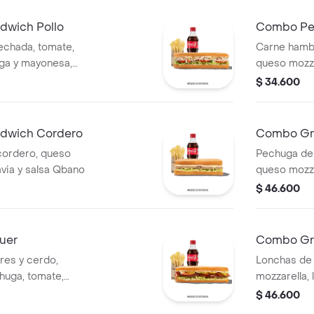
dwich Pollo
Combo Per
echada, tomate,
Carne hambu
uga y mayonesa,
queso mozza
bida.
Batavia, tom
$ 34.600
salsa Qbano
dwich Cordero
Combo Gra
cordero, queso
Pechuga de
avia y salsa Qbano
queso mozza
papas a la f
$ 46.600
uer
Combo Gr
es y cerdo,
Lonchas de
chuga, tomate,
mozzarella,
salsa Qbano, papas
$ 46.600