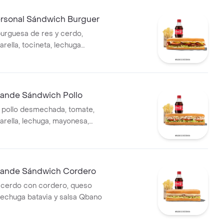
sonal Sándwich Burguer
rguesa de res y cerdo,
rella, tocineta, lechuga
ate, pepinillos, salsa BBQ y
.
nde Sándwich Pollo
 pollo desmechada, tomate,
rella, lechuga, mayonesa,
rancesa y bebida.
ande Sándwich Cordero
 cerdo con cordero, queso
 lechuga batavia y salsa Qbano