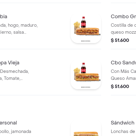
bia
Combo Gra
da, hogo, maduro,
Costilla de 
ierno, salsa
queso mozza
acompañami
$ 51.600
pa Vieja
Cbo Sandw
 Desmechada,
Con Más Ca
a, Tomate,
Queso Amari
, Salsa Bbq, Pasta
Pimentón, A
$ 51.600
a Y Salsa Qbano
De Tomate, 
ersonal
Sándwich 
ollo, jamonada
Lonchas de 