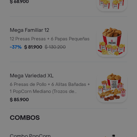
$ 68.900
Mega Familiar 12
12 Presas Presas + 6 Papas Pequeñas
-37%
$ 81.900
$ 130.200
Mega Variedad XL
6 Presas de Pollo + 6 Alitas Bañadas +
1 PopCorn Mediano (Trozos de
pechuga apanados) + 4 Tenders (Tiras
$ 85.900
de Pollo Pechuga apanadas) + 2 Papas
Pequeñas + 2 Sudaes de Arequipe + 1
COMBOS
Balde de Salsa 100g
Combo PopCorn