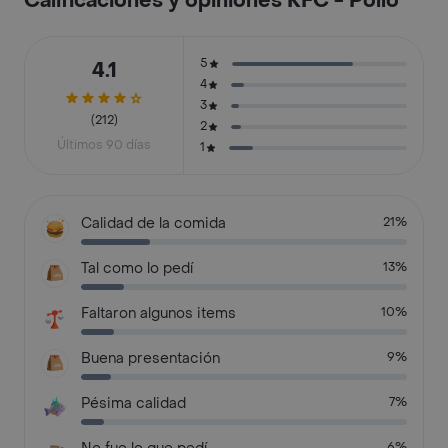
Calificaciones y opiniones KFC - Pollo
5
4.1
4
3
(212)
2
Últimos 90 días
1
Calidad de la comida
21%
Tal como lo pedí
13%
Faltaron algunos items
10%
Buena presentación
9%
Pésima calidad
7%
6%