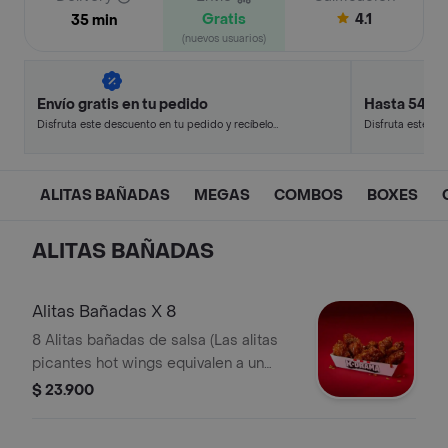
Gratis
4.1
35 min
(nuevos usuarios)
Envío gratis en tu pedido
Hasta 54% 
Disfruta este descuento en tu pedido y recíbelo
Disfruta este de
en minutos.
en minutos.
ALITAS BAÑADAS
MEGAS
COMBOS
BOXES
ALITAS BAÑADAS
Alitas Bañadas X 8
8 Alitas bañadas de salsa (Las alitas
picantes hot wings equivalen a un
trozo de ala)
$ 23.900