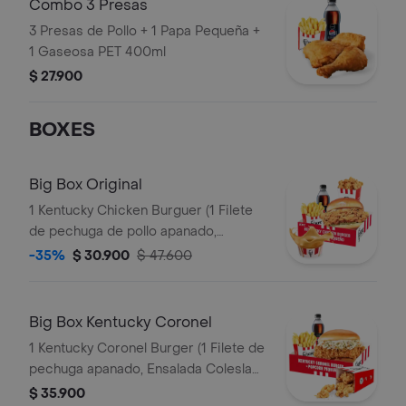
Combo 3 Presas
3 Presas de Pollo + 1 Papa Pequeña +
1 Gaseosa PET 400ml
$ 27.900
BOXES
Big Box Original
1 Kentucky Chicken Burguer (1 Filete
de pechuga de pollo apanado,
pepinillos, mayonesa premium y
-35%
$ 30.900
$ 47.600
mantequilla) + 1 PopCorn Peq + 1 Papa
Peq + 1 Gaseosa Pet 400ml + 1 Balde
de Salsa 100g
Big Box Kentucky Coronel
1 Kentucky Coronel Burger (1 Filete de
pechuga apanado, Ensalada Coleslaw,
BBQ y mantequilla) + 1 Pop Corn
$ 35.900