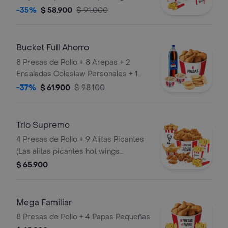
apanados) + 3 Papas Pequeñas
-35%
$ 58.900
$ 91.000
Bucket Full Ahorro
8 Presas de Pollo + 8 Arepas + 2
Ensaladas Coleslaw Personales + 1
Gaseosa 1,5 Litros
-37%
$ 61.900
$ 98.100
Trio Supremo
4 Presas de Pollo + 9 Alitas Picantes
(Las alitas picantes hot wings
equivalen a un trozo de ala) + 1
$ 65.900
PopCorn Mediano (Trozos de
pechuga apanados) + 3 Papas
Pequeñas + 1 Balde de Salsa 100g
Mega Familiar
8 Presas de Pollo + 4 Papas Pequeñas