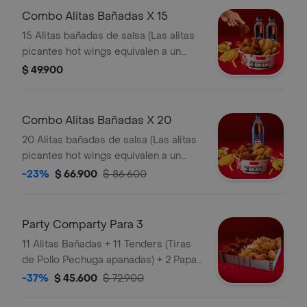
Combo Alitas Bañadas X 15
15 Alitas bañadas de salsa (Las alitas
picantes hot wings equivalen a un
trozo de ala) + 2 Papa Pequeña + 2
$ 49.900
Gaseosa Pet
Combo Alitas Bañadas X 20
20 Alitas bañadas de salsa (Las alitas
picantes hot wings equivalen a un
trozo de ala) + 3 Papa Pequeña + 1
-23%
$ 66.900
$ 86.600
Gaseosa 1,5 lts
Party Comparty Para 3
11 Alitas Bañadas + 11 Tenders (Tiras
de Pollo Pechuga apanadas) + 2 Papas
Pequeñas + 1 Balde de Salsa 100g
-37%
$ 45.600
$ 72.900