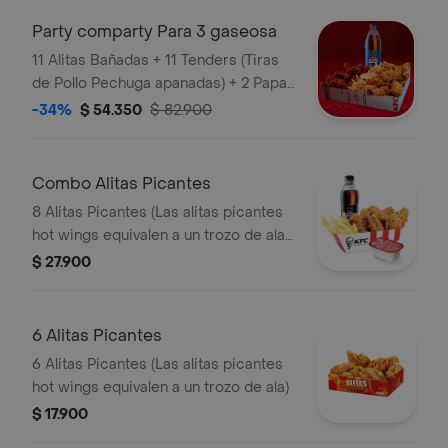
Party comparty Para 3 gaseosa
11 Alitas Bañadas + 11 Tenders (Tiras
de Pollo Pechuga apanadas) + 2 Papas
Pequeñas + 1 Balde de Salsa 100g + 1
-34%
$ 54.350
$ 82.900
Gaseosa 1,5 lts
Combo Alitas Picantes
8 Alitas Picantes (Las alitas picantes
hot wings equivalen a un trozo de ala)
+ 1 Papa Pequeña + 1 Gaseosa PET
$ 27.900
400ml + + 1 Blister de Salsa BBQ
6 Alitas Picantes
6 Alitas Picantes (Las alitas picantes
hot wings equivalen a un trozo de ala)
$ 17.900