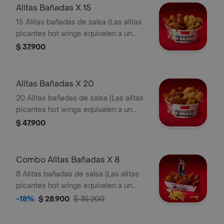
Alitas Bañadas X 15
15 Alitas bañadas de salsa (Las alitas
picantes hot wings equivalen a un
trozo de ala)
$ 37.900
Alitas Bañadas X 20
20 Alitas bañadas de salsa (Las alitas
picantes hot wings equivalen a un
trozo de ala)
$ 47.900
Combo Alitas Bañadas X 8
8 Alitas bañadas de salsa (Las alitas
picantes hot wings equivalen a un
trozo de ala) + 1 Papa Pequeña + 1
-18%
$ 28.900
$ 35.200
Gaseosa Pet