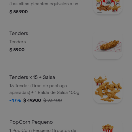
(Las alitas picantes equivalen a un
trozo de ala) + 2 Papas Pequeñas + 2
$ 55.900
Gaseosas Pet 400ml + 1 Balde de
Salsa 100g
Tenders
Tenders
$ 5900
Tenders x 15 + Salsa
15 Tender (Tiras de pechuga
apanadas) + 1 Balde de Salsa 100g
-47%
$ 49.900
$ 93.400
PopCorn Pequeno
1 Pop Corn Pequeño (Trocitos de