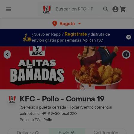
Bogotá
Regístrate
¿Nuevo en Rappi?
y disfruta de
envíos gratis por semanas
Aplican TyC
KFC - Pollo - Comuna 19
(Servicio a puerta cerrada - Tocar)Centro comercial
palmeto : cr 49 #9-50 local 220
Pollo - KFC - Pollo
Delivery
Envío
Calificación