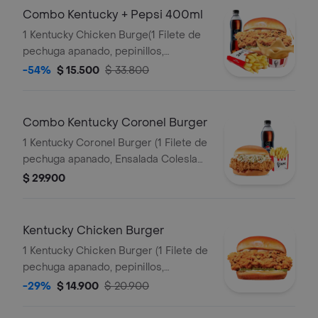
Combo Kentucky + Pepsi 400ml
1 Kentucky Chicken Burge(1 Filete de
pechuga apanado, pepinillos,
mayonesa premium y mantequilla) + 1
-54%
$ 15.500
$ 33.800
Papa Pequeña + 1 Gaseosa PET
400ml + 1 Balde de Salsa 100g
Combo Kentucky Coronel Burger
1 Kentucky Coronel Burger (1 Filete de
pechuga apanado, Ensalada Coleslaw,
BBQ y mantequilla) + 1 Papa Pequeña
$ 29.900
+ 1 Gaseosa PET 400ml
Kentucky Chicken Burger
1 Kentucky Chicken Burger (1 Filete de
pechuga apanado, pepinillos,
mayonesa premium y mantequilla)
-29%
$ 14.900
$ 20.900