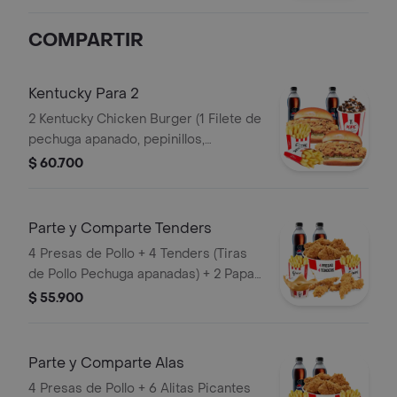
Pequeño+ 1 Papa Pequeña + 1
Gaseosa PET 400ml
COMPARTIR
Kentucky Para 2
2 Kentucky Chicken Burger (1 Filete de
pechuga apanado, pepinillos,
mayonesa premium y mantequilla) + 2
$ 60.700
Papas Pequeñas + 2 Gaseosas PET
400ml + 1 Avalancha Oreo
Parte y Comparte Tenders
4 Presas de Pollo + 4 Tenders (Tiras
de Pollo Pechuga apanadas) + 2 Papas
Pequeñas + 1 Balde de Salsa 100g + 2
$ 55.900
Gaseosas Pet 400 ml
Parte y Comparte Alas
4 Presas de Pollo + 6 Alitas Picantes