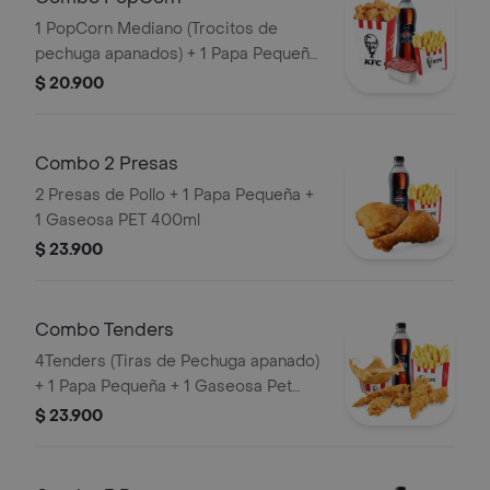
1 PopCorn Mediano (Trocitos de
pechuga apanados) + 1 Papa Pequeña
+ 1 Gaseosa PET 400ml + 1 Blister de
$ 20.900
Salsa BBQ
Combo 2 Presas
2 Presas de Pollo + 1 Papa Pequeña +
1 Gaseosa PET 400ml
$ 23.900
Combo Tenders
4Tenders (Tiras de Pechuga apanado)
+ 1 Papa Pequeña + 1 Gaseosa Pet
400ml + 1 Balde de Salsa 100g
$ 23.900