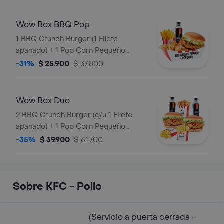
Wow Box BBQ Pop
1 BBQ Crunch Burger (1 Filete
apanado) + 1 Pop Corn Pequeño
(Trocitos de pechuga pollo apanados)
-31%
$ 25.900
$ 37.800
+ 1 Papa Pequeña + 1 Gaseosa PET
400ml
Wow Box Duo
2 BBQ Crunch Burger (c/u 1 Filete
apanado) + 1 Pop Corn Pequeño
(Trocitos de pechuga apanados) + 2
-35%
$ 39.900
$ 61.700
Papa Pequeña + 2 Gaseosas PET
400ml
Sobre KFC - Pollo
(Servicio a puerta cerrada -