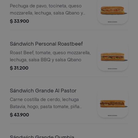
Pechuga de pavo, tocineta, queso
mozzarella, lechuga, salsa Qbano y
miel mostaza.
$ 33.900
Sándwich Personal Roastbeef
Roast Beef, tomate, queso mozzarella,
lechuga, salsa BBQ y salsa Qbano
$ 31.200
Sándwich Grande Al Pastor
Carne costilla de cerdo, lechuga
Batavia, hogo, pasta tomate, piña
calada asada, cebolla blanca y
$ 43.900
cilantro.
Sándwich Grande Qumbia