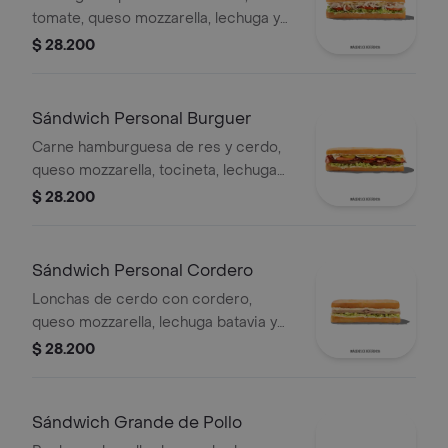
tomate, queso mozzarella, lechuga y
mayonesa
$ 28.200
Sándwich Personal Burguer
Carne hamburguesa de res y cerdo,
queso mozzarella, tocineta, lechuga
Batavia, tomate, pepinillos, salsa BBQ
$ 28.200
y salsa Qbano.
Sándwich Personal Cordero
Lonchas de cerdo con cordero,
queso mozzarella, lechuga batavia y
salsa Qbano
$ 28.200
Sándwich Grande de Pollo