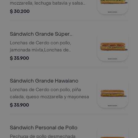
mozzarella, lechuga batavia y salsa
Qbano.
$ 30.200
Sándwich Grande Súper
Especial
Lonchas de Cerdo con pollo,
jamonada mixta,Lonchas de
cerdo,cordero y res,
$ 35.900
salchichón,tomate,queso
mozzarella,lechuga batavia y salsa
Qbano
Sándwich Grande Hawaiano
Lonchas de Cerdo con pollo, piña
calada, queso mozzarella y mayonesa
$ 35.900
Sándwich Personal de Pollo
Pechuga de pollo desmechada,