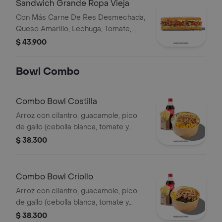
Sandwich Grande Ropa Vieja
Con Más Carne De Res Desmechada,
Queso Amarillo, Lechuga, Tomate,
Pimentón, Apio, Mostaza, Salsa Bbq,
$ 43.900
Pasta De Tomate, Cebolla Roja Y
Salsa Qbano
Bowl Combo
Combo Bowl Costilla
Arroz con cilantro, guacamole, pico
de gallo (cebolla blanca, tomate y
cilantro), piña calada asada y costilla
$ 38.300
de cerdo desmechada.
Combo Bowl Criollo
Arroz con cilantro, guacamole, pico
de gallo (cebolla blanca, tomate y
cilantro), carne de res desmechada,
$ 38.300