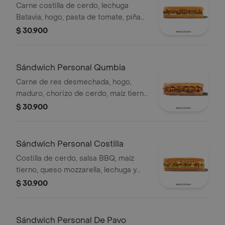
Carne costilla de cerdo, lechuga
Batavia, hogo, pasta de tomate, piña
calada asada, cebolla blanca y
$ 30.900
cilantro.
Sándwich Personal Qumbia
Carne de res desmechada, hogo,
maduro, chorizo de cerdo, maíz tierno
y salsa Qbano.
$ 30.900
Sándwich Personal Costilla
Costilla de cerdo, salsa BBQ, maíz
tierno, queso mozzarella, lechuga y
salsa Qbano.
$ 30.900
Sándwich Personal De Pavo