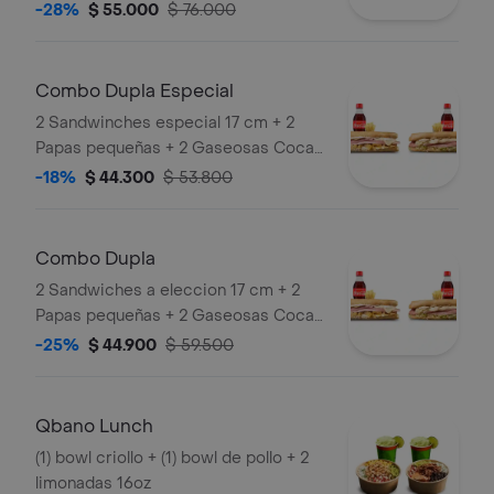
personal 21 cm+ 2 limonadas de 16 oz
-28%
$ 55.000
$ 76.000
o 2 gaseosas 250 ml + 2 papas
pequeñas
Combo Dupla Especial
2 Sandwinches especial 17 cm + 2
Papas pequeñas + 2 Gaseosas Coca
Cola 400ml.
-18%
$ 44.300
$ 53.800
Combo Dupla
2 Sandwiches a eleccion 17 cm + 2
Papas pequeñas + 2 Gaseosas Coca
Cola 400ml.
-25%
$ 44.900
$ 59.500
Qbano Lunch
(1) bowl criollo + (1) bowl de pollo + 2
limonadas 16oz