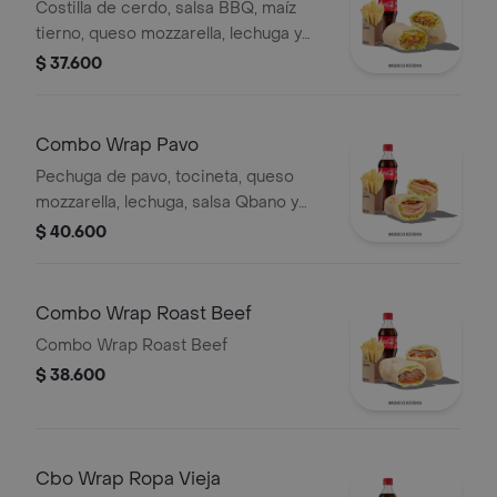
Costilla de cerdo, salsa BBQ, maíz
tierno, queso mozzarella, lechuga y
salsa Qbano, papas a la francesa y
$ 37.600
bebida.
Combo Wrap Pavo
Pechuga de pavo, tocineta, queso
mozzarella, lechuga, salsa Qbano y
miel mostaza, papas y bebida.
$ 40.600
Combo Wrap Roast Beef
Combo Wrap Roast Beef
$ 38.600
Cbo Wrap Ropa Vieja