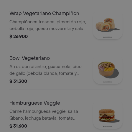
Wrap Vegetariano Champiñon
Champiñones frescos, pimentón rojo,
cebolla roja, queso mozzarella y salsa
Qbano.
$ 26.900
Bowl Vegetariano
Arroz con cilantro, guacamole, pico
de gallo (cebolla blanca, tomate y
cilantro), maíz tierno, cebolla roja y
$ 31.300
champiñones.
Hamburguesa Veggie
Carne hamburguesa veggie, salsa
Qbano, lechuga batavia, tomate
chonto, queso mozzarella, champiñón
$ 31.600
fresco, cilantro fresco, salsa de