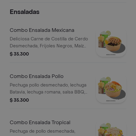
queso cheddar.
Ensaladas
Combo Ensalada Mexicana
Deliciosa Carne de Costilla de Cerdo
Desmechada, Frijoles Negros, Maíz
tierno, Queso mozzarella, Guacamole,
$ 35.300
Pico de gallo, Lechuga Batavia.
Combo Ensalada Pollo
Pechuga pollo desmechado, lechuga
Batavia, lechuga romana, salsa BBQ,
tomate chonto, queso mozzarella,
$ 35.300
cebolla roja y croutones, papas y
bebida.
Combo Ensalada Tropical
Pechuga de pollo desmechada,