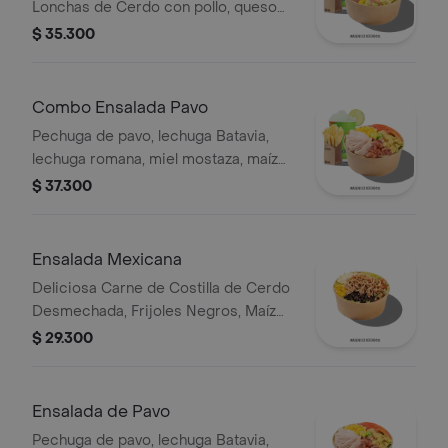
Lonchas de Cerdo con pollo, queso
amarillo, piña calada, lechuga batavia y
$ 35.300
mayonesa.
Combo Ensalada Pavo
Pechuga de pavo, lechuga Batavia,
lechuga romana, miel mostaza, maíz
tierno, tomate chonto, croutones y
$ 37.300
tocinet, papas y bebida.
Ensalada Mexicana
Deliciosa Carne de Costilla de Cerdo
Desmechada, Frijoles Negros, Maíz
tierno, Queso mozzarella, Guacamole,
$ 29.300
Pico de gallo, Lechuga Batavia.
Ensalada de Pavo
Pechuga de pavo, lechuga Batavia,