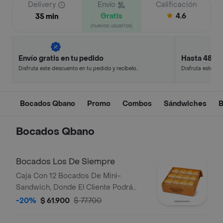
Delivery
Envío
Calificación
Gratis
4.6
35 min
(nuevos usuarios)
Envío gratis en tu pedido
Hasta 48% 
Disfruta este descuento en tu pedido y recíbelo
Disfruta este de
en minutos.
en minutos.
Bocados Qbano
Promo
Combos
Sándwiches
B
Bocados Qbano
Bocados Los De Siempre
Caja Con 12 Bocados De Mini-
Sandwich, Donde El Cliente Podrá
Escoger 3 Sabores Entre Cualquiera
-20%
$ 61.900
$ 77.700
De Los De Siempre (Especial,
Hawaiano, Super Especial Y/O Pollo