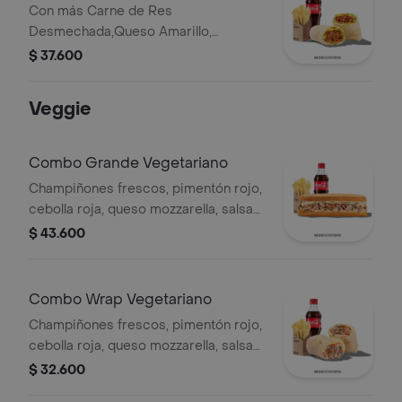
Con más Carne de Res
Desmechada,Queso Amarillo,
Lechuga, Tomate,Pimentón, Apio,
$ 37.600
Mostaza, SalsaBBQ, Pasta de Tomate,
CebollaRoja y Salsa Qbano.
Veggie
Combo Grande Vegetariano
Champiñones frescos, pimentón rojo,
cebolla roja, queso mozzarella, salsa
Qbano, papas francesa y bebida.
$ 43.600
Combo Wrap Vegetariano
Champiñones frescos, pimentón rojo,
cebolla roja, queso mozzarella, salsa
Qbano, papas y bebida.
$ 32.600