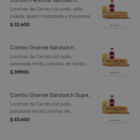
Combo Personal Sándwich
Hawaiano
Lonchas de Cerdo con pollo, piña
calada, queso mozzarella y mayonesa
$ 32.600
Combo Grande Sándwich
Especial
Lonchas de Cerdo con pollo,
jamonada mixta, Lonchas de cerdo,
cordero y res, queso mozzarella,
$ 39.900
lechuga batavia y salsa Qbano
Combo Grande Sándwich Super
Especial
Lonchas de Cerdo con pollo,
jamonada mixta,Lonchas de
cerdo,cordero y res,
$ 43.600
salchichón,tomate,queso
mozzarella,lechuga batavia y salsa