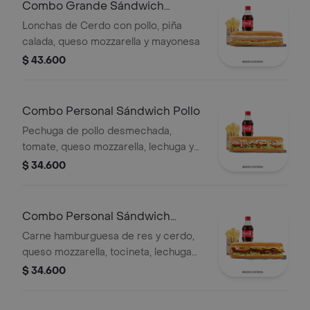
Qbano
Combo Grande Sándwich
Hawaiano
Lonchas de Cerdo con pollo, piña
calada, queso mozzarella y mayonesa
$ 43.600
Combo Personal Sándwich Pollo
Pechuga de pollo desmechada,
tomate, queso mozzarella, lechuga y
mayonesa, papas a la francesa y
$ 34.600
bebida.
Combo Personal Sándwich
Burguer
Carne hamburguesa de res y cerdo,
queso mozzarella, tocineta, lechuga
Batavia, tomate, pepinillos, salsa BBQ
$ 34.600
y salsa Qbano.