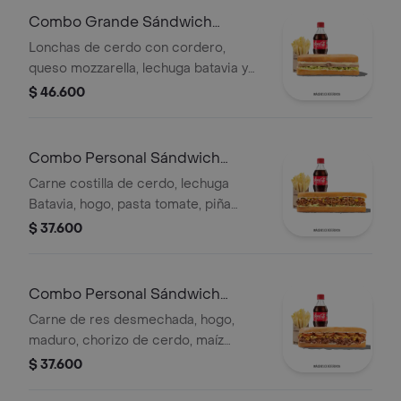
Combo Grande Sándwich
Cordero
Lonchas de cerdo con cordero,
queso mozzarella, lechuga batavia y
salsa Qbano
$ 46.600
Combo Personal Sándwich
Pastor
Carne costilla de cerdo, lechuga
Batavia, hogo, pasta tomate, piña
calada asada, cebolla blanca, cilantro,
$ 37.600
papas y bebida.
Combo Personal Sándwich
Qumbia
Carne de res desmechada, hogo,
maduro, chorizo de cerdo, maíz
tierno, salsa Qbano, papas y bebida.
$ 37.600