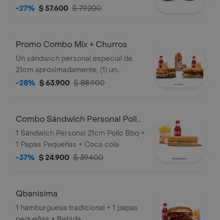
-27%
$ 57.600
$ 79.200
Promo Combo Mix + Churros
Un sándwich personal especial de
21cm aproximadamente, (1) un
sándwich personal ropa vieja o pollo
-28%
$ 63.900
$ 88.900
de 21cm aproximadamente (2) dos
porciones de papas pequeñas, (2) dos
limonadas 16oz o (2) dos gaseosas
Combo Sándwich Personal Pollo
250ml y (1) una porción de churros
BBQ
1 Sándwich Personal 21cm Pollo Bbq +
personal con arequipe
1 Papas Pequeñas + Coca cola
-37%
$ 24.900
$ 39.400
Qbanisima
1 hamburguesa tradicional + 1 papas
pequeñas + Bebida