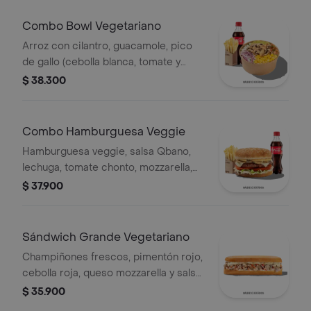
Combo Bowl Vegetariano
Arroz con cilantro, guacamole, pico
de gallo (cebolla blanca, tomate y
cilantro), maíz tierno, cebolla roja y
$ 38.300
champiñones.
Combo Hamburguesa Veggie
Hamburguesa veggie, salsa Qbano,
lechuga, tomate chonto, mozzarella,
champiñón, cilantro, salsa de queso
$ 37.900
cheddar, papas y bebida.
Sándwich Grande Vegetariano
Champiñones frescos, pimentón rojo,
cebolla roja, queso mozzarella y salsa
Qbano.
$ 35.900