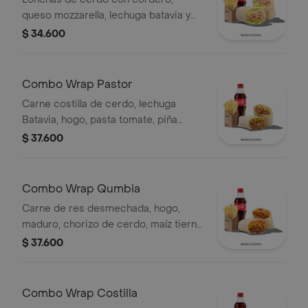
queso mozzarella, lechuga batavia y
salsa Qbano
$ 34.600
Combo Wrap Pastor
Carne costilla de cerdo, lechuga
Batavia, hogo, pasta tomate, piña
calada asada, cebolla, papas y bebida.
$ 37.600
Combo Wrap Qumbia
Carne de res desmechada, hogo,
maduro, chorizo de cerdo, maíz tierno
y salsa Qbano, papas y bebida.
$ 37.600
Combo Wrap Costilla