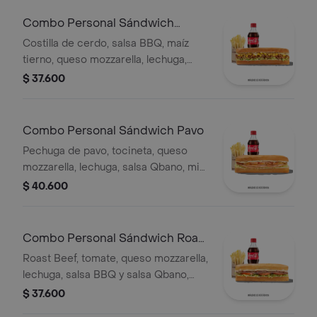
Combo Personal Sándwich
Costilla
Costilla de cerdo, salsa BBQ, maíz
tierno, queso mozzarella, lechuga,
salsa Qbano, acompañamiento y
$ 37.600
bebida.
Combo Personal Sándwich Pavo
Pechuga de pavo, tocineta, queso
mozzarella, lechuga, salsa Qbano, miel
mostaza, papas a la francesa y
$ 40.600
bebida.
Combo Personal Sándwich Roast
Beef
Roast Beef, tomate, queso mozzarella,
lechuga, salsa BBQ y salsa Qbano,
papas a la francesa y bebida.
$ 37.600