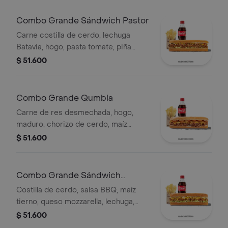
Combo Grande Sándwich Pastor
Carne costilla de cerdo, lechuga
Batavia, hogo, pasta tomate, piña
calada asada, cebolla blanca y
$ 51.600
cilantro.
Combo Grande Qumbia
Carne de res desmechada, hogo,
maduro, chorizo de cerdo, maíz
tierno, salsa Qbano, papas y bebida.
$ 51.600
Combo Grande Sándwich
Costilla
Costilla de cerdo, salsa BBQ, maíz
tierno, queso mozzarella, lechuga,
salsa Qbano, acompañamiento y
$ 51.600
bebida.