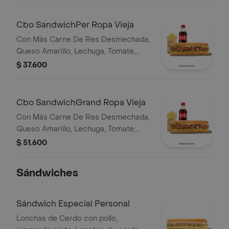
Cbo SandwichPer Ropa Vieja
Con Más Carne De Res Desmechada,
Queso Amarillo, Lechuga, Tomate,
Pimentón, Apio, Mostaza, Salsa Bbq,
$ 37.600
Pasta De Tomate, Cebolla Roja Y
Salsa Qbano
Cbo SandwichGrand Ropa Vieja
Con Más Carne De Res Desmechada,
Queso Amarillo, Lechuga, Tomate,
Pimentón, Apio, Mostaza, Salsa Bbq,
$ 51.600
Pasta De Tomate, Cebolla Roja Y
Salsa Qbano
Sándwiches
Sándwich Especial Personal
Lonchas de Cerdo con pollo,