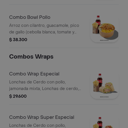
hogo, chorizo de cerdo y fríjoles
negros.
Combo Bowl Pollo
Arroz con cilantro, guacamole, pico
de gallo (cebolla blanca, tomate y
cilantro), maíz tierno, hogo y pechuga
$ 38.300
de pollo desmechada.
Combos Wraps
Combo Wrap Especial
Lonchas de Cerdo con pollo,
jamonada mixta, Lonchas de cerdo,
cordero y res, queso mozzarella,
$ 29.600
lechuga batavia y salsa Qbano
Combo Wrap Super Especial
Lonchas de Cerdo con pollo,