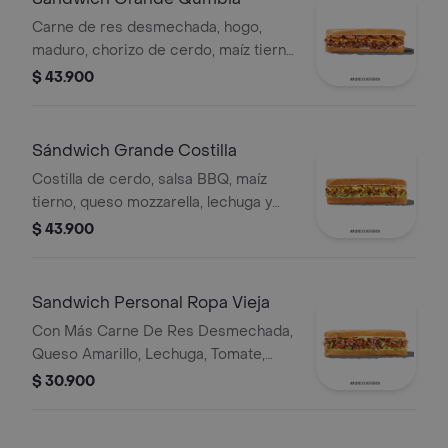
Carne de res desmechada, hogo,
maduro, chorizo de cerdo, maíz tierno
y salsa Qbano.
$ 43.900
Sándwich Grande Costilla
Costilla de cerdo, salsa BBQ, maíz
tierno, queso mozzarella, lechuga y
salsa Qbano.
$ 43.900
Sandwich Personal Ropa Vieja
Con Más Carne De Res Desmechada,
Queso Amarillo, Lechuga, Tomate,
Pimentón, Apio, Mostaza, Salsa Bbq,
$ 30.900
Pasta De Tomate, Cebolla Roja Y
Salsa Qbano