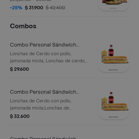
-25%
$ 31.900
$ 42.400
Combos
Combo Personal Sándwich
Especial
Lonchas de Cerdo con pollo,
jamonada mixta, Lonchas de cerdo,
cordero y res, queso mozzarella,
$ 29.600
lechuga batavia y salsa Qbano
Combo Personal Sándwich
Super Especial
Lonchas de Cerdo con pollo,
jamonada mixta,Lonchas de
cerdo,cordero y res,
$ 32.600
salchichón,tomate,queso
mozzarella,lechuga batavia y salsa
Qbano