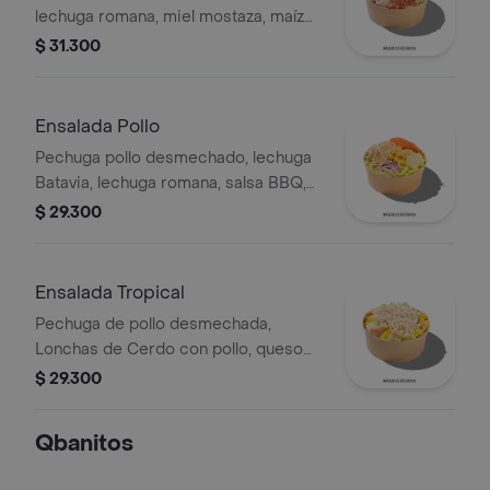
lechuga romana, miel mostaza, maíz
tierno, tomate chonto, croutones y
$ 31.300
tocineta.
Ensalada Pollo
Pechuga pollo desmechado, lechuga
Batavia, lechuga romana, salsa BBQ,
tomate chonto, queso mozzarella,
$ 29.300
cebolla roja y croutones.
Ensalada Tropical
Pechuga de pollo desmechada,
Lonchas de Cerdo con pollo, queso
amarillo, piña calada, lechuga batavia y
$ 29.300
mayonesa.
Qbanitos