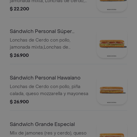
jamonada mixta, Lonchas de cerdo,
cordero y res, queso mozzarella,
$ 22.200
lechuga batavia y salsa Qbano
Sándwich Personal Súper
Especial
Lonchas de Cerdo con pollo,
jamonada mixta,Lonchas de
cerdo,cordero y res,
$ 26.900
salchichón,tomate,queso
mozzarella,lechuga batavia y salsa
Qbano
Sándwich Personal Hawaiano
Lonchas de Cerdo con pollo, piña
calada, queso mozzarella y mayonesa
$ 26.900
Sándwich Grande Especial
Mix de jamones (res y cerdo), queso