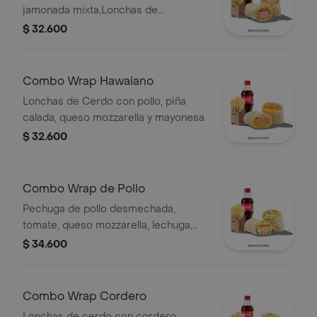
jamonada mixta,Lonchas de
cerdo,cordero y res,
$ 32.600
salchichón,tomate,queso
mozzarella,lechuga batavia y salsa
Qbano
Combo Wrap Hawaiano
Lonchas de Cerdo con pollo, piña
calada, queso mozzarella y mayonesa
$ 32.600
Combo Wrap de Pollo
Pechuga de pollo desmechada,
tomate, queso mozzarella, lechuga,
mayonesa, papas a la francesa y
$ 34.600
bebida.
Combo Wrap Cordero
Lonchas de cerdo con cordero,