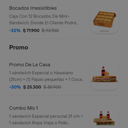
BBQ).
Bocados Irresistibles
Caja Con 12 Bocados De Mini-
Sándwich, Donde El Cliente Podrá
Escoger 3 Sabores Entre Cualquiera
-22%
$ 71.900
$ 92.700
De Los Irresistibles (Ropa Vieja,
Costilla Y/O Pollo).
Promo
Promo De La Casa
1 sándwich Especial o Hawaiano
(21cm) + (1) Papas pequeñas + 1 Coca
Cola 250ml
-30%
$ 25.300
$ 35.900
Combo Mix 1
1 sándwich Especial personal 21 cm +
1 sándwich Ropa Vieja o Pollo