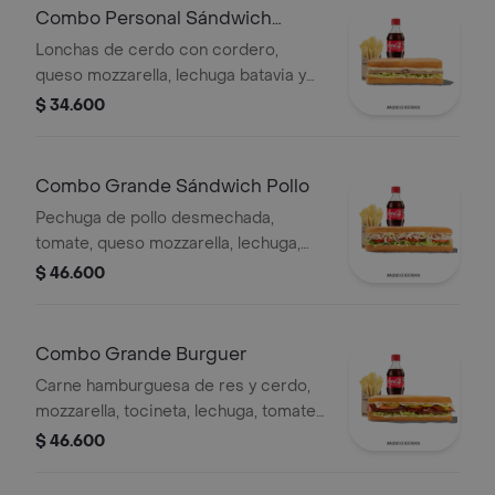
Combo Personal Sándwich
Cordero
Lonchas de cerdo con cordero,
queso mozzarella, lechuga batavia y
salsa Qbano
$ 34.600
Combo Grande Sándwich Pollo
Pechuga de pollo desmechada,
tomate, queso mozzarella, lechuga,
mayonesa, papas a la francesa y
$ 46.600
bebida.
Combo Grande Burguer
Carne hamburguesa de res y cerdo,
mozzarella, tocineta, lechuga, tomate,
pepinillos, salsa BBQ, salsa Qbano,
$ 46.600
papas a la francesa y bebida.