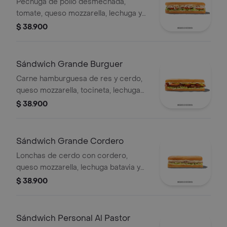
Pechuga de pollo desmechada,
tomate, queso mozzarella, lechuga y
mayonesa.
$ 38.900
Sándwich Grande Burguer
Carne hamburguesa de res y cerdo,
queso mozzarella, tocineta, lechuga
Batavia, tomate, pepinillos, salsa BBQ
$ 38.900
y salsa Qbano.
Sándwich Grande Cordero
Lonchas de cerdo con cordero,
queso mozzarella, lechuga batavia y
salsa Qbano
$ 38.900
Sándwich Personal Al Pastor