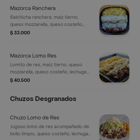
Mazorca Ranchera
Salchicha ranchera, maíz tierno,
queso mozzarella, queso costeño,
lechuga, papa chongo y salsa tártara.
$ 33.000
Mazorca Lomo Res
Lomito de res, maiz tierno, queso
mozzarella, queso costeño, lechuga,
papa chongo y salsa tártara.
$ 40.500
Chuzos Desgranados
Chuzo Lomo de Res
Jugoso lomo de res acompañado de
bollo limpio, queso costeño, lechuga