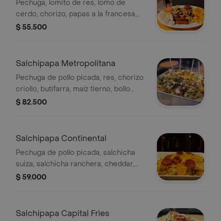
Pechuga, lomito de res, lomo de
cerdo, chorizo, papas a la francesa,
bollo limpio, ensalada y limón.
$ 55.500
Salchipapa Metropolitana
Pechuga de pollo picada, res, chorizo
criollo, butifarra, maíz tierno, bollo
limpio, salchicha manguera, papas a la
$ 82.500
francesa, lechuga, queso costeño,
papa chongo, salsa tártara. opción
gratinado de mozzarella y tocineta
Salchipapa Continental
con costo extra.
Pechuga de pollo picada, salchicha
suiza, salchicha ranchera, cheddar,
salchicha manguera, rodajas de
$ 59.000
pepperoni, maíz desgranado, papas a
la francesa, lechuga, queso costeño,
papa chongo, salsa tártara.
Salchipapa Capital Fries