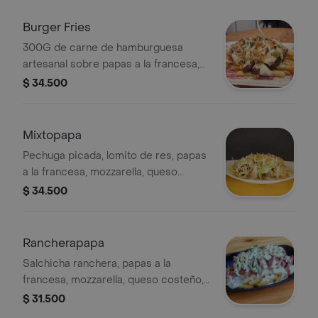
Burger Fries
300G de carne de hamburguesa
artesanal sobre papas a la francesa,
mozzarella; lechuga, tomate, cebolla
$ 34.500
picada, salsa de la casa, papa chongo.
no incluye pan.
Mixtopapa
Pechuga picada, lomito de res, papas
a la francesa, mozzarella, queso
costeño, papa chongo, lechuga y
$ 34.500
salsa de la casa.
Rancherapapa
Salchicha ranchera, papas a la
francesa, mozzarella, queso costeño,
papa chongo, grillé, lechuga y salsa de
$ 31.500
la casa.