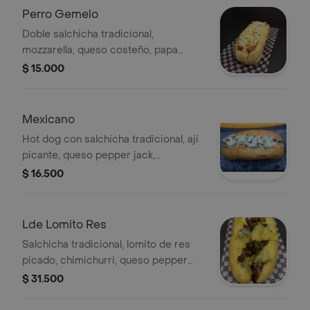
Perro Gemelo
Doble salchicha tradicional,
mozzarella, queso costeño, papa
chongo y salsa tártara
$ 15.000
Mexicano
Hot dog con salchicha tradicional, ají
picante, queso pepper jack,
chimichurri, cebolla, queso costeño,
$ 16.500
papa chongo y salsa tártara.
Lde Lomito Res
Salchicha tradicional, lomito de res
picado, chimichurri, queso pepper
jack y salsa tártara.
$ 31.500