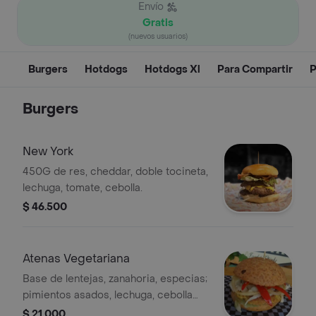
Envío
Gratis
(nuevos usuarios)
Burgers
Hotdogs
Hotdogs Xl
Para Compartir
P
Burgers
New York
450G de res, cheddar, doble tocineta,
lechuga, tomate, cebolla.
$ 46.500
Atenas Vegetariana
Base de lentejas, zanahoria, especias;
pimientos asados, lechuga, cebolla
grillé, mozzarella.
$ 21.000