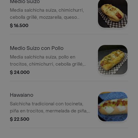
Medio Suizo
Media salchicha suiza, chimichurri,
cebolla grillé, mozzarella, queso
costeño, papa chongo y salsa tártara
$ 16.500
Medio Suizo con Pollo
Media salchicha suiza, pollo en
trocitos, chimichurri, cebolla grillé,
mozzarella, queso costeño, papa
$ 24.000
chongo y salsa tártara
Hawaiano
Salchicha tradicional con tocineta,
piña en trocitos, mermelada de piña,
mozzarella, queso costeño, papa
$ 22.500
chongo y salsa tártara.