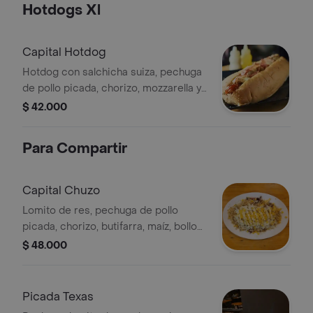
Hotdogs Xl
Capital Hotdog
Hotdog con salchicha suiza, pechuga
de pollo picada, chorizo, mozzarella y
papa chongo.
$ 42.000
Para Compartir
Capital Chuzo
Lomito de res, pechuga de pollo
picada, chorizo, butifarra, maíz, bollo
limpio, papas a la francesa, queso
$ 48.000
costeño, lechuga, papa chongo.
opción gratinado de mozzarella y
tocineta con costo extra.
Picada Texas