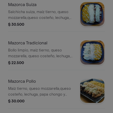
Mazorca Suiza
Salchicha suiza, maíz tierno, queso
mozzarella,queso costeño, lechuga,
papa chongo y salsa tártara.
$ 30.500
Mazorca Tradicional
Bollo limpio, maíz tierno, queso
mozzarella, queso costeño, lechuga,
papa chongo y salsa tártara.
$ 22.500
Mazorca Pollo
Maíz tierno, queso mozzarella,queso
costeño, lechuga, papa chongo y
salsa tártara y pechuga de pollo
$ 30.000
picada.