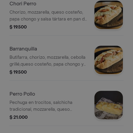
Chori Perro
Chorizo, mozzarella, queso costeño,
papa chongo y salsa tártara en pan de
perro caliente.
$ 19.500
Barranquilla
Butifarra, chorizo, mozzarella, cebolla
grillé,queso costeño, papa chongo y
salsa tártara
$ 19.500
Perro Pollo
Pechuga en trocitos, salchicha
tradicional, mozzarella, queso
costeño, papa chongo y salsa tártara
$ 21.000