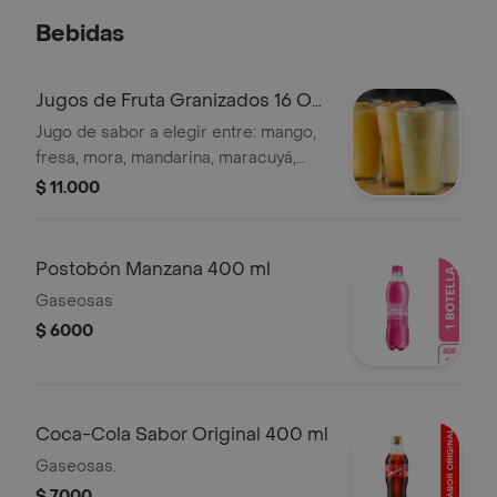
Bebidas
Jugos de Fruta Granizados 16 Oz
(450ml)
Jugo de sabor a elegir entre: mango,
fresa, mora, mandarina, maracuyá,
limonada natural, limonada cerezada,
$ 11.000
limonada de coco, y limonada de
hierbabuena.
Postobón Manzana 400 ml
Gaseosas
$ 6000
Coca-Cola Sabor Original 400 ml
Gaseosas.
$ 7000