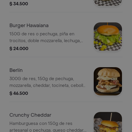
cebolla grille, papa chongo y salsa de
$ 34.500
tomate.
Burger Hawaiana
150G de res o pechuga, piña en
trocitos, doble mozzarella, lechuga,
mermelada de piña y salsa tártara.
$ 24.000
Berlín
300G de res, 150g de pechuga,
mozzarella, cheddar, tocineta, cebolla
grillé.
$ 46.500
Crunchy Cheddar
Hamburguesa con 150g de res
artesanal o pechuga, queso cheddar,