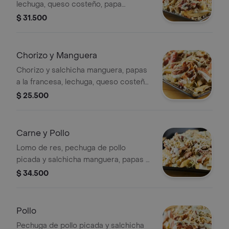
lechuga, queso costeño, papa
chongo, y salsa tártara.
$ 31.500
Chorizo y Manguera
Chorizo y salchicha manguera, papas
a la francesa, lechuga, queso costeño,
papa chongo, y salsa tártara.
$ 25.500
Carne y Pollo
Lomo de res, pechuga de pollo
picada y salchicha manguera, papas a
la francesa, lechuga, queso costeño,
$ 34.500
papa chongo, y salsa tártara.
Pollo
Pechuga de pollo picada y salchicha