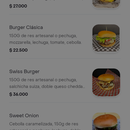
tocineta crocante, cebolla grillé y
$ 27.000
salsa BBQ de la casa.
Burger Clásica
150G de res artesanal o pechuga,
mozzarella, lechuga, tomate, cebolla.
$ 22.500
Swiss Burger
150G de res artesanal o pechuga,
salchicha suiza, doble queso cheddar,
cebolla grillé, papita chongo y salsa
$ 36.000
bbq de la casa.
Sweet Onion
Cebolla caramelizada, 150g de res