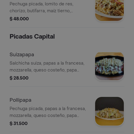
Pechuga picada, lomito de res,
chorizo, butifarra, maíz tierno,
salchicha manguera, papas a la
$ 48.000
francesa, lechuga, queso costeño,
papa chongo, salsa tártara. opción
Picadas Capital
gratinada de mozzarella y tocineta
con costo extra.
Suizapapa
Salchicha suiza, papas a la francesa,
mozzarella, queso costeño, papa
chongo, grillé, lechuga y salsa de la
$ 28.500
casa.
Pollipapa
Pechuga picada, papas a la francesa,
mozzarella, queso costeño, papa
chongo, grillé, lechuga y salsa de la
$ 31.500
casa.