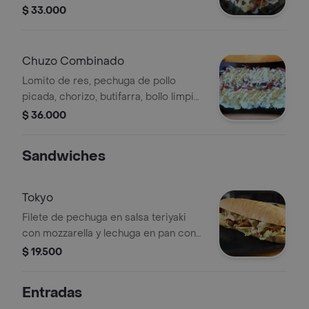
lechuga, papa chongo y salsa tártara.
$ 33.000
Chuzo Combinado
Lomito de res, pechuga de pollo
picada, chorizo, butifarra, bollo limpio,
queso costeño, lechuga, papa chongo
$ 36.000
y salsa tártara.
Sandwiches
Tokyo
Filete de pechuga en salsa teriyaki
con mozzarella y lechuga en pan con
ajonjolí.
$ 19.500
Entradas