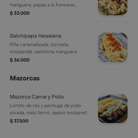
manguera, papas a la francesa,
lechuga, queso costeño, papa
$ 33.000
chongo, y salsa tártara.
Salchipapa Hawaiana
Piña caramelizada, tocineta,
mozzarella, salchicha manguera
$ 36.000
Mazorcas
Mazorca Carne y Pollo
Lomito de res y pechuga de pollo
picada, maíz tierno, queso mozzarella,
queso costeño, lechuga, papa chongo
$ 37.500
y salsa tártara.