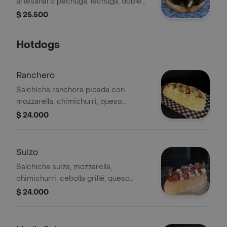
artesanal o pechuga, lechuga, doble
mozzarella, salsa tártara.
$ 25.500
Hotdogs
Ranchero
Salchicha ranchera picada con
mozzarella, chimichurri, queso
costeño, papa chongo y salsa tártara
$ 24.000
en pan.
Suizo
Salchicha suiza, mozzarella,
chimichurri, cebolla grillé, queso
costeño, papa chongo y salsa tártara.
$ 24.000
opción tocineta con costo extra.