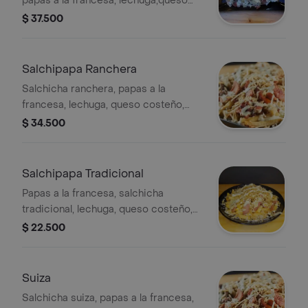
papas a la francesa, lechuga,queso
costeño, papa chongo, y salsa tártara.
$ 37.500
Salchipapa Ranchera
Salchicha ranchera, papas a la
francesa, lechuga, queso costeño,
papa chongo, y salsa tártara.
$ 34.500
Salchipapa Tradicional
Papas a la francesa, salchicha
tradicional, lechuga, queso costeño,
papa chongo, y salsa tártara.
$ 22.500
Suiza
Salchicha suiza, papas a la francesa,