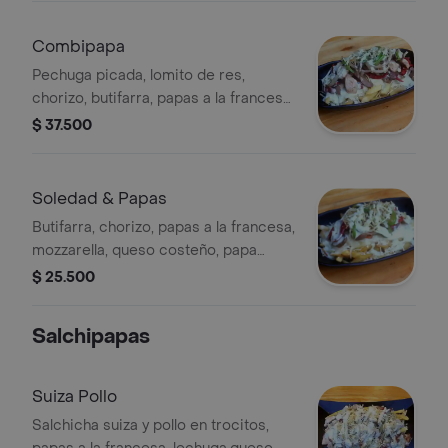
Combipapa
Pechuga picada, lomito de res,
chorizo, butifarra, papas a la francesa,
queso costeño, papa chongo, cebolla
$ 37.500
grillé, lechuga y salsa de la casa.
Soledad & Papas
Butifarra, chorizo, papas a la francesa,
mozzarella, queso costeño, papa
chongo, grillé, lechuga y salsa de la
$ 25.500
casa.
Salchipapas
Suiza Pollo
Salchicha suiza y pollo en trocitos,