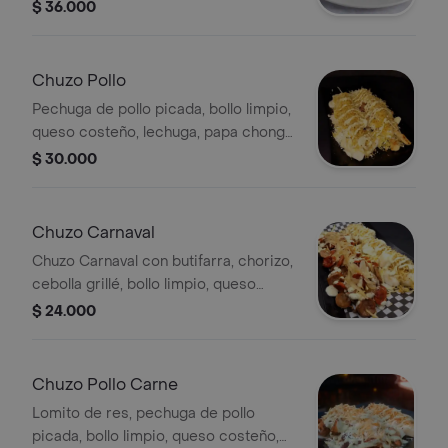
fresca, papa chongo y una cremosa
$ 36.000
salsa tártara.
Chuzo Pollo
Pechuga de pollo picada, bollo limpio,
queso costeño, lechuga, papa chongo
y salsa tártara.
$ 30.000
Chuzo Carnaval
Chuzo Carnaval con butifarra, chorizo,
cebolla grillé, bollo limpio, queso
costeño, lechuga, papa chongo y
$ 24.000
salsa tártara.
Chuzo Pollo Carne
Lomito de res, pechuga de pollo
picada, bollo limpio, queso costeño,