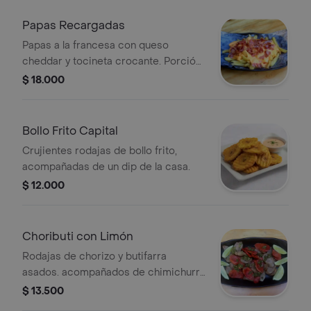
Papas Recargadas
Papas a la francesa con queso
cheddar y tocineta crocante. Porción
de 250g.
$ 18.000
Bollo Frito Capital
Crujientes rodajas de bollo frito,
acompañadas de un dip de la casa.
$ 12.000
Choributi con Limón
Rodajas de chorizo y butifarra
asados. acompañados de chimichurri
y limón.
$ 13.500