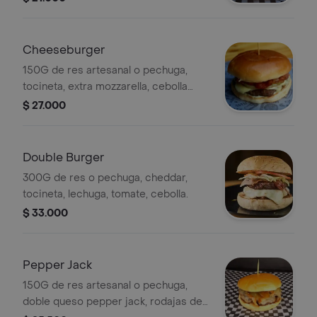
Cheeseburger
150G de res artesanal o pechuga,
tocineta, extra mozzarella, cebolla
grillé.
$ 27.000
Double Burger
300G de res o pechuga, cheddar,
tocineta, lechuga, tomate, cebolla.
$ 33.000
Pepper Jack
150G de res artesanal o pechuga,
doble queso pepper jack, rodajas de