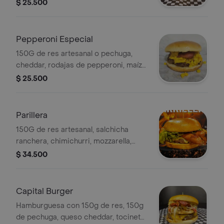
pepinillo, ají picante, cebolla grillé y
$ 25.500
salsa bbq de la casa.
Pepperoni Especial
150G de res artesanal o pechuga,
cheddar, rodajas de pepperoni, maíz
tierno, cebolla grillé.
$ 25.500
Parillera
150G de res artesanal, salchicha
ranchera, chimichurri, mozzarella,
lechuga y salsa tártara.
$ 34.500
Capital Burger
Hamburguesa con 150g de res, 150g
de pechuga, queso cheddar, tocineta,