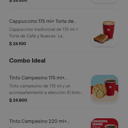
$ 26.500
significativamente tras 5 minutos de
haber sido preparado y/o durante el
transporte para pedidos a domicilio.
Cappuccino 175 ml+ Torta de
Café
Cappuccino tradicional de 175 ml +
Torta de Café y Nueces. La
presentación del Cappuccino puede
$ 26.100
variar significativamente tras 5
minutos de haber sido preparado y/o
Combo Ideal
durante el transporte para pedidos a
domicilio.
Tinto Campesino 175 ml+
Acompañamiento
Tinto campesino de 175 ml y un
acompañamiento a elección. El tinto
contiene panela, canela y clavos.
$ 24.800
Tinto Campesino 220 ml+