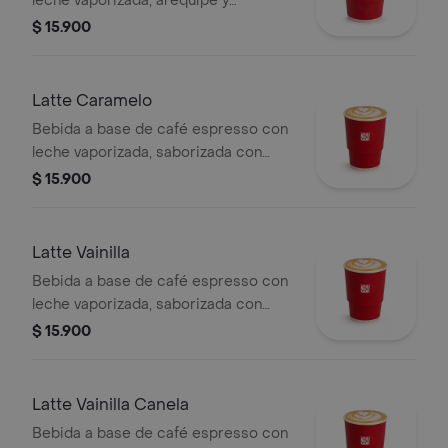
leche vaporizada, arequipe y
saborizada con caramelo. La
$ 15.900
presentación del producto puede
variar significativamente tras 5
minutos de haber sido preparado y/o
Latte Caramelo
durante el transporte para pedidos a
Bebida a base de café espresso con
domicilio.
leche vaporizada, saborizada con
caramelo.
$ 15.900
Latte Vainilla
Bebida a base de café espresso con
leche vaporizada, saborizada con
vainilla.
$ 15.900
Latte Vainilla Canela
Bebida a base de café espresso con