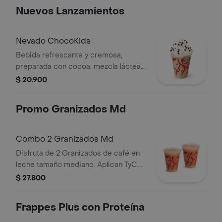
Nuevos Lanzamientos
Nevado ChocoKids
Bebida refrescante y cremosa,
preparada con cocoa, mezcla láctea
reducida en azúcar, decorada con
$ 20.900
chantilly y chips de chocolate. No
contiene café.
Promo Granizados Md
Combo 2 Granizados Md
Disfruta de 2 Granizados de café en
leche tamaño mediano. Aplican TyC.
Producto sujeto a disponibilidad en
$ 27.800
tienda. El producto contiene lactosa.
Frappes Plus con Proteína