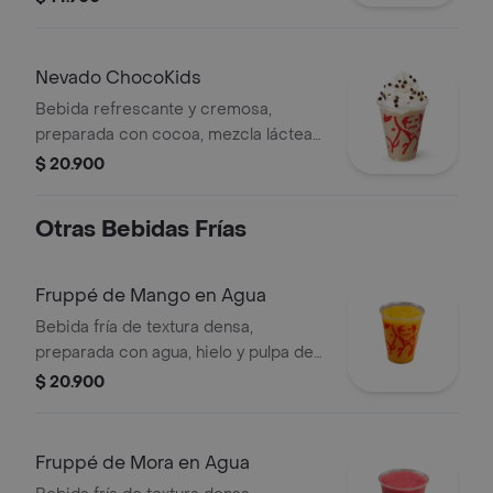
Nevado ChocoKids
Bebida refrescante y cremosa,
preparada con cocoa, mezcla láctea
reducida en azúcar, decorada con
$ 20.900
chantilly y chips de chocolate. No
contiene café.
Otras Bebidas Frías
Fruppé de Mango en Agua
Bebida fría de textura densa,
preparada con agua, hielo y pulpa de
mango. Contiene azúcar añadida.
$ 20.900
Fruppé de Mora en Agua