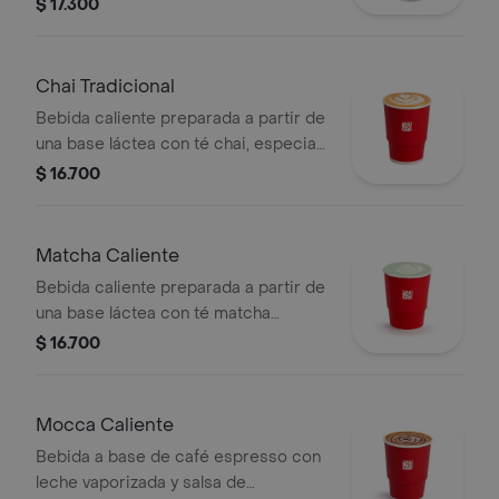
sabor de vainilla, endulzado con miel y
$ 17.300
topping de almendra troceada.
Chai Tradicional
Bebida caliente preparada a partir de
una base láctea con té chai, especias
y endulzado con miel.
$ 16.700
Matcha Caliente
Bebida caliente preparada a partir de
una base láctea con té matcha
previamente endulzada.
$ 16.700
Mocca Caliente
Bebida a base de café espresso con
leche vaporizada y salsa de