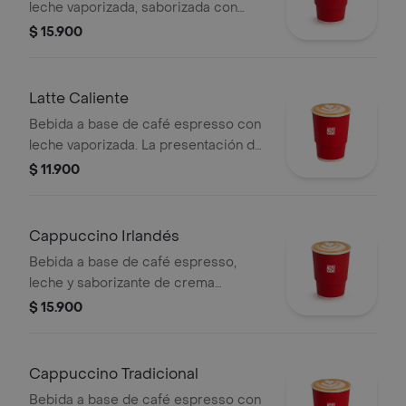
leche vaporizada, saborizada con
vainilla y canela.
$ 15.900
Latte Caliente
Bebida a base de café espresso con
leche vaporizada. La presentación del
producto puede variar
$ 11.900
significativamente tras 5 minutos de
haber sido preparado y/o durante el
transporte para pedidos a domicilio.
Cappuccino Irlandés
Bebida a base de café espresso,
leche y saborizante de crema
irlandesa. Este producto no tiene
$ 15.900
licor. La presentación del producto
puede variar significativamente tras 5
minutos de haber sido preparado.
Cappuccino Tradicional
Bebida a base de café espresso con