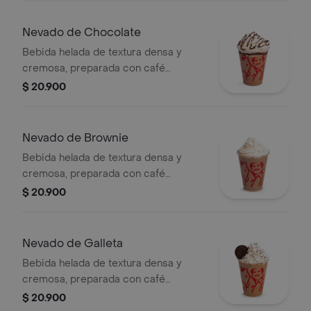
(opcional).
Nevado de Chocolate
Bebida helada de textura densa y
cremosa, preparada con café
espresso, chocolate, mezcla láctea,
$ 20.900
hielo y decorada con crema chantilly
(opcional).
Nevado de Brownie
Bebida helada de textura densa y
cremosa, preparada con café
espresso, brownie triturado, mezcla
$ 20.900
láctea, hielo y decorada con crema
chantilly.
Nevado de Galleta
Bebida helada de textura densa y
cremosa, preparada con café
espresso, galleta oreo, mezcla láctea,
$ 20.900