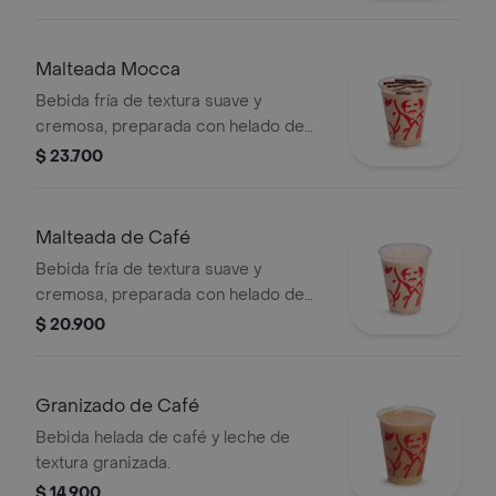
Malteada Mocca
Bebida fría de textura suave y
cremosa, preparada con helado de
café, leche y chocolate.
$ 23.700
Malteada de Café
Bebida fría de textura suave y
cremosa, preparada con helado de
café y leche.
$ 20.900
Granizado de Café
Bebida helada de café y leche de
textura granizada.
$ 14.900