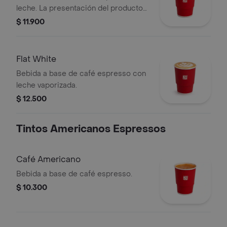
leche. La presentación del producto
puede variar significativamente tras 5
$ 11.900
minutos de haber sido preparado y/o
durante el transporte para pedidos a
domicilio.
Flat White
Bebida a base de café espresso con
leche vaporizada.
$ 12.500
Tintos Americanos Espressos
Café Americano
Bebida a base de café espresso.
$ 10.300