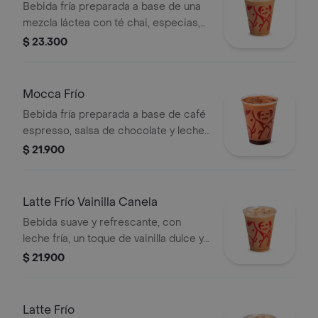
Bebida fría preparada a base de una
mezcla láctea con té chai, especias,
leche, miel, vainilla y almendras,
$ 23.300
servida sobre hielo.
Mocca Frío
Bebida fría preparada a base de café
espresso, salsa de chocolate y leche,
servida sobre hielo.
$ 21.900
Latte Frío Vainilla Canela
Bebida suave y refrescante, con
leche fría, un toque de vainilla dulce y
un leve sabor especiado de canela,
$ 21.900
combinado con espresso y hielo.
Latte Frío