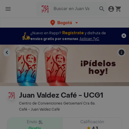
Bogotá
Regístrate
¿Nuevo en Rappi?
y disfruta de
envíos gratis por semanas
Aplican TyC
Juan Valdez Café - UCG1
Centro de Convenciones Getsemaní Cra 8a.
Café - Juan Valdez Café
Envío
Calificación
Gratis
4.3