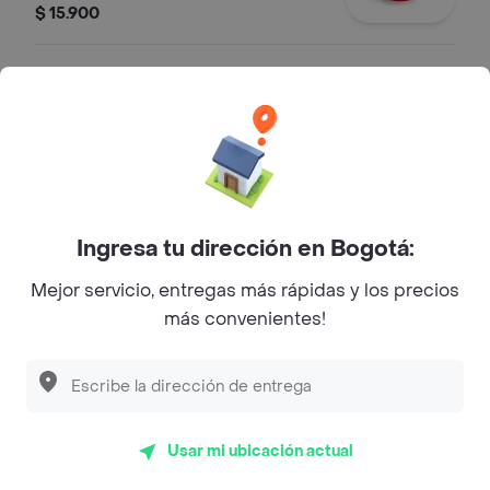
chocolate.
$ 15.900
Chocolate Caliente
Bebida caliente preparada con leche
y salsa de chocolate.
$ 14.900
Ingresa tu dirección en Bogotá:
Café Con Leche
Mejor servicio, entregas más rápidas y los precios
Bebida caliente preparada con café
filtrado y leche.
más convenientes!
$ 11.900
Aromática del Bosque
Usar mi ubicación actual
Infusión aromática en agua caliente
de flor de jamaica, toronjil y mora.