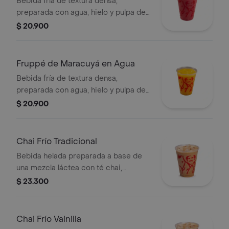
Bebida fría de textura densa,
preparada con agua, hielo y pulpa de
mora. Contiene azúcar añadida.
$ 20.900
Fruppé de Maracuyá en Agua
Bebida fría de textura densa,
preparada con agua, hielo y pulpa de
maracuýa. Contiene azúcar añadida.
$ 20.900
Chai Frío Tradicional
Bebida helada preparada a base de
una mezcla láctea con té chai,
especias, leche y miel, servida sobre
$ 23.300
hielo.
Chai Frío Vainilla