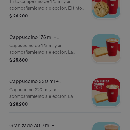
Acompañamiento
Tinto campesino de 175 ml y un
acompañamiento a elección. El tinto
contiene panela, canela y clavos.
$ 26.200
Cappuccino 175 ml +
Acompañamiento
Cappuccino de 175 ml y un
acompañamiento a elección. La
presentación del Cappuccino puede
$ 25.800
variar significativamente tras 5
minutos de haber sido preparado y/o
durante el transporte para pedidos a
Cappuccino 220 ml +
domicilio.
Acompañamiento
Cappuccino 220 ml y un
acompañamiento a elección. La
presentación del Cappuccino puede
$ 28.200
variar significativamente tras 5
minutos de haber sido preparado y/o
durante el transporte para pedidos a
Granizado 300 ml +
domicilio.