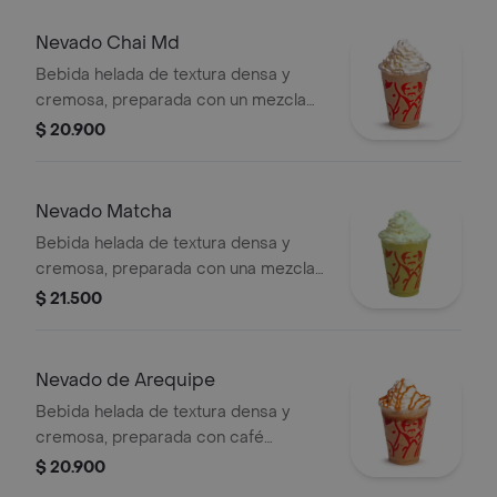
crema chantilly. Este producto
contiene licor.
Nevado Chai Md
Bebida helada de textura densa y
cremosa, preparada con un mezcla
láctea con té chai, especias, leche y
$ 20.900
miel, decorada con crema chantilly
(opcional).
Nevado Matcha
Bebida helada de textura densa y
cremosa, preparada con una mezcla
láctea de té matcha y hielo, decorada
$ 21.500
con crema chantilly (opcional).
Nevado de Arequipe
Bebida helada de textura densa y
cremosa, preparada con café
espresso, arequipe, mezcla láctea,
$ 20.900
hielo y decorada con crema chantilly