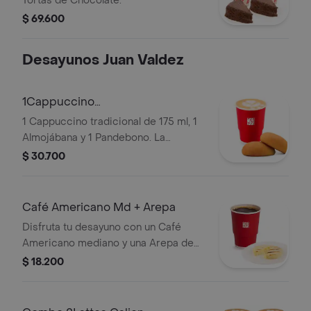
Tortas de Chocolate.
$ 69.600
Desayunos Juan Valdez
1Cappuccino
175ml+1Almojabana+1Pandebono
1 Cappuccino tradicional de 175 ml, 1
Almojábana y 1 Pandebono. La
presentación del Cappuccino puede
$ 30.700
variar significativamente tras 5
minutos de haber sido preparado y/o
durante el transporte para pedidos a
Café Americano Md + Arepa
domicilio.
Disfruta tu desayuno con un Café
Americano mediano y una Arepa de
queso.
$ 18.200