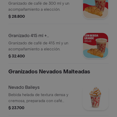
Acompañamiento
Granizado de café de 300 ml y un
acompañamiento a elección.
$ 28.800
Granizado 415 ml +
Acompañamiento
Granizado de café de 415 ml y un
acompañamiento a elección.
$ 32.400
Granizados Nevados Malteadas
Nevado Baileys
Bebida helada de textura densa y
cremosa, preparada con café
espresso, crema de whisky, arequipe,
$ 23.700
mezcla láctea, hielo y decorada con