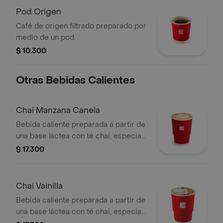
Pod Origen
Café de origen filtrado preparado por
medio de un pod.
$ 10.300
Otras Bebidas Calientes
Chai Manzana Canela
Bebida caliente preparada a partir de
una base láctea con té chai, especias,
sabor de manzana-canela y endulzado
$ 17.300
con miel.
Chai Vainilla
Bebida caliente preparada a partir de
una base láctea con té chai, especias,