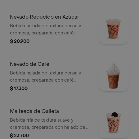
hielo y decorada con crema chantilly
(opcional).
Nevado Reducido en Azúcar
Bebida helada de textura densa y
cremosa, preparada con café
espresso, mezcla láctea reducida en
$ 20.900
azúcar.
Nevado de Café
Bebida helada de textura densa y
cremosa, preparada con café
espresso, mezcla láctea, hielo y
$ 17.300
decorada con crema chantilly
(opcional).
Malteada de Galleta
Bebida fría de textura suave y
cremosa, preparada con helado de
café, leche y galleta oreo.
$ 23.700