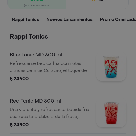
(nuevos usuarios)
Rappi Tonics
Nuevos Lanzamientos
Promo Granizad
Rappi Tonics
Blue Tonic MD 300 ml
Refrescante bebida fría con notas
cítricas de Blue Curazao, el toque del
limón, la frescura herbal de mojito y la
$ 24.900
efervescencia del agua tónica.
Red Tonic MD 300 ml
Una vibrante y refrescante bebida fría
que resalta la dulzura de la fresa,
equilibrada con el toque cítrico de
$ 24.900
limón y la efervescencia de la tónica.