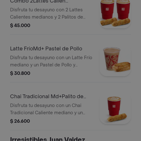
Combo 2Lattes Calien
Md+2Palitosde Queso
Disfruta tu desayuno con 2 Lattes
Calientes medianos y 2 Palitos de
Queso.
$ 45.000
Latte FríoMd+ Pastel de Pollo
Disfruta tu desayuno con un Latte Frío
mediano y un Pastel de Pollo y
Champiñones.
$ 30.800
Chai Tradicional Md+Palito de
Queso
Disfruta tu desayuno con un Chai
Tradicional Caliente mediano y un
Palito de Queso.
$ 26.600
Irresistibles Juan Valdez