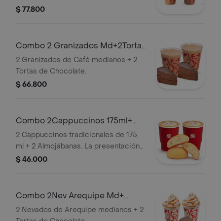
El Nevado Baileys contiene licor.
$ 77.800
Combo 2 Granizados Md+2Tortas
Chocolate
2 Granizados de Café medianos + 2
Tortas de Chocolate.
$ 66.800
Combo 2Cappuccinos 175ml+
2Almojabanas
2 Cappuccinos tradicionales de 175
ml + 2 Almojábanas. La presentación
del Cappuccino puede variar
$ 46.000
significativamente tras 5 minutos de
haber sido preparado y/o durante el
transporte para pedidos a domicilio.
Combo 2Nev Arequipe Md+
2TortasChocolate
2 Nevados de Arequipe medianos + 2