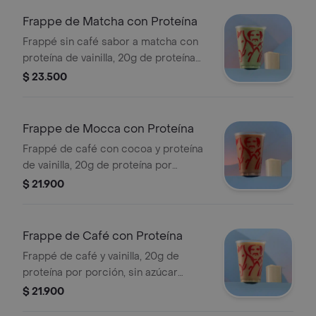
Frappe de Matcha con Proteína
Frappé sin café sabor a matcha con
proteína de vainilla, 20g de proteína
por porción, sin azúcar añadida,
$ 23.500
textura granizada y refrescante.
Tamaño 12 onzas.
Frappe de Mocca con Proteína
Frappé de café con cocoa y proteína
de vainilla, 20g de proteína por
porción, sin azúcar añadida, textura
$ 21.900
granizada y refrescante. Tamaño 12
onzas.
Frappe de Café con Proteína
Frappé de café y vainilla, 20g de
proteína por porción, sin azúcar
añadida. Textura granizada y
$ 21.900
refrescante. Tamaño 12 onzas.