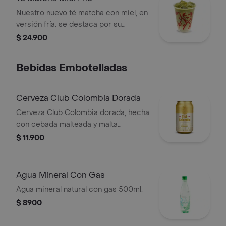
Nuestro nuevo té matcha con miel, en
versión fría. se destaca por su
refrescancia y el reconocido sabor
$ 24.900
del matcha, sin perder el sabor juan
valdez.
Bebidas Embotelladas
Cerveza Club Colombia Dorada
Cerveza Club Colombia dorada, hecha
con cebada malteada y malta
caramelo, en presentación de lata por
$ 11.900
330 cc
Agua Mineral Con Gas
Agua mineral natural con gas 500ml.
$ 8900