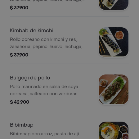
espinaca y queso mozarella. 10
$ 37.900
bocados. rollo completo.
acompañantes con kimchi y salsa de
soya.
Kimbab de kimchi
Rollo coreano con kimchi y res,
zanahoria, pepino, huevo, lechuga,
espinaca y queso mozarella. 10
$ 37.900
bocados. rollo completo.
acompañantes con kimchi y salsa de
soya.
Bulgogi de pollo
Pollo marinado en salsa de soya
coreana, salteado con verduras.
Incluye kimchi y arroz blanco.
$ 42.900
Bibimbap
Bibimbap con arroz, pasta de ají