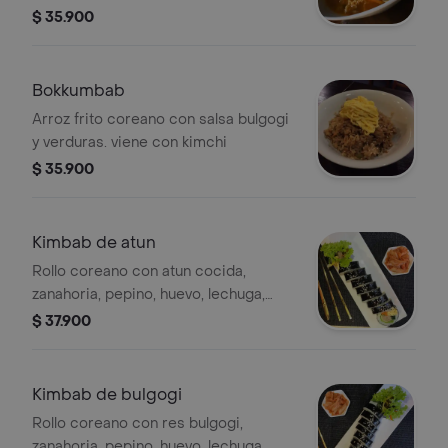
$ 35.900
Bokkumbab
Arroz frito coreano con salsa bulgogi
y verduras. viene con kimchi
$ 35.900
Kimbab de atun
Rollo coreano con atun cocida,
zanahoria, pepino, huevo, lechuga,
espinaca y queso mozarella. 10
$ 37.900
bocados. rollo completo.
acompañantes con kimchi y salsa de
soya.
Kimbab de bulgogi
Rollo coreano con res bulgogi,
zanahoria, pepino, huevo, lechuga,