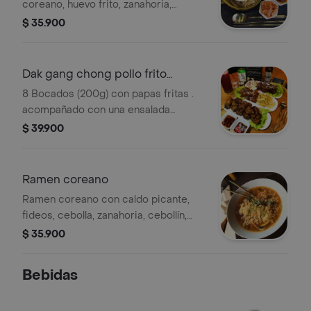
coreano, huevo frito, zanahoria,
lechuga, berenjena, raíz china, zuchini
$ 35.900
y kimchi.
Dak gang chong pollo frito
coreano
8 Bocados (200g) con papas fritas .
acompañado con una ensalada
vinagreta y kimchi.
$ 39.900
Ramen coreano
Ramen coreano con caldo picante,
fideos, cebolla, zanahoria, cebollín,
huevo y kimchi. Incluye una porción de
$ 35.900
arroz.
Bebidas