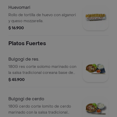
Huevomari
Rollo de tortilla de huevo con alganori
y queso mozzarella.
$ 16.900
Platos Fuertes
Bulgogi de res.
180G res corte solomo marinado con
la salsa tradicional coreana base de
salsa de soya coreana. salteada con
$ 45.900
verduras. viene con kimchi y porcion
de arroz blanco.
Bulgogi de cerdo
180G cerdo corte lomito de cerdo
marinado con la salsa tradicional