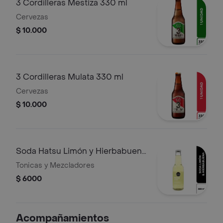
3 Cordilleras Mestiza 330 ml
Cervezas
$ 10.000
3 Cordilleras Mulata 330 ml
Cervezas
$ 10.000
Soda Hatsu Limón y Hierbabuena
300 ml
Tonicas y Mezcladores
$ 6000
Acompañamientos