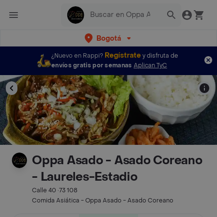
Bogotá
Regístrate
¿Nuevo en Rappi?
y disfruta de
envíos gratis por semanas
Aplican TyC
Oppa Asado - Asado Coreano
- Laureles-Estadio
Calle 40 ·73 108
Comida Asiática - Oppa Asado - Asado Coreano