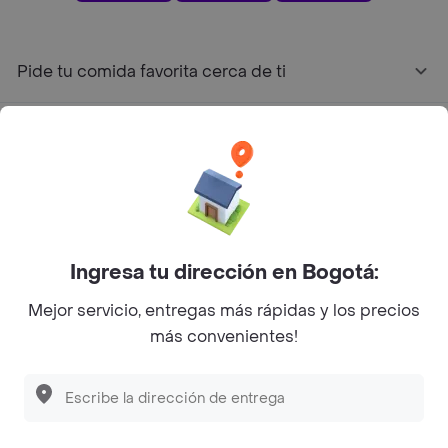
Pide tu comida favorita cerca de ti
Categorías
Únete a Rappi
Sobre Rappi
Ingresa tu dirección en Bogotá:
Mejor servicio, entregas más rápidas y los precios
Facebook
Twitter
Instagram
más convenientes!
©
2026
Rappi Inc. All rights reserved.