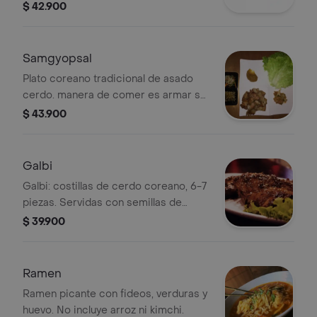
coreana base de salsa de soya
$ 42.900
coreana. salteada con verduras. viene
con kimchi y porcion de arroz blanco.
Samgyopsal
Plato coreano tradicional de asado
cerdo. manera de comer es armar su
wrap de lechuga con todos
$ 43.900
ingredientes adentro como un taco.
cerdo corte panceta. viene 200g de
tocino corte delgado y kimchi,
Galbi
pajeori, lechuga, salsa miso(soya
Galbi: costillas de cerdo coreano, 6-7
coreana fermentada) salsa ajonjoli.
piezas. Servidas con semillas de
una porcion de arroz. .
sésamo y lechuga.
$ 39.900
Ramen
Ramen picante con fideos, verduras y
huevo. No incluye arroz ni kimchi.