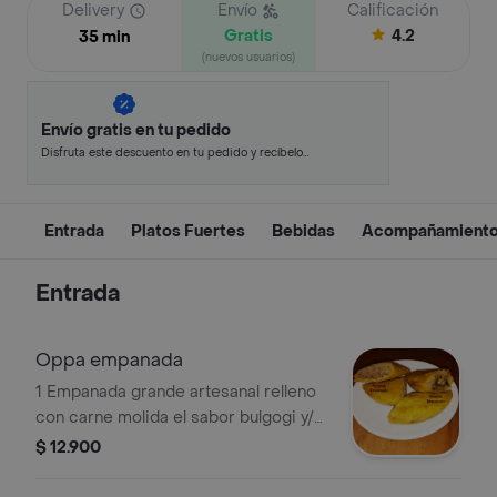
Delivery
Envío
Calificación
Gratis
4.2
35 min
(nuevos usuarios)
Envío gratis en tu pedido
Disfruta este descuento en tu pedido y recíbelo
en minutos.
Entrada
Platos Fuertes
Bebidas
Acompañamient
Entrada
Oppa empanada
1 Empanada grande artesanal relleno
con carne molida el sabor bulgogi y/o
kimchi
$ 12.900