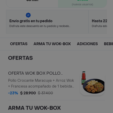
(nuevos usuarios)
Envío gratis en tu pedido
Hasta 22% 
Disfruta este descuento en tu pedido y recíbelo
Disfruta este de
en minutos.
en minutos.
OFERTAS
ARMA TU WOK-BOX
ADICIONES
BEB
OFERTAS
OFERTA WOK BOX POLLO
CROCANTE MARACUYA
Pollo Crocante Maracuya + Arroz Wok
+ Francesa acompañado de 1 bebida
personal en botella.
-23%
$ 28.900
$ 37.400
ARMA TU WOK-BOX