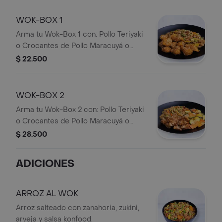
WOK-BOX 1
Arma tu Wok-Box 1 con: Pollo Teriyaki
o Crocantes de Pollo Maracuyá o
Cerdo Agridulce + 1 Acompañamiento
$ 22.500
WOK-BOX 2
Arma tu Wok-Box 2 con: Pollo Teriyaki
o Crocantes de Pollo Maracuyá o
Cerdo Agridulce + Dos
$ 28.500
Acompañamientos iguales o
diferentes
ADICIONES
ARROZ AL WOK
Arroz salteado con zanahoria, zukini,
arveja y salsa konfood.