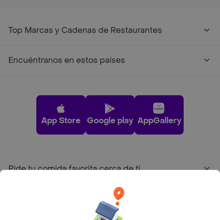
Top Marcas y Cadenas de Restaurantes
Encuéntranos en estos países
App Store
Google play
AppGallery
Pide tu comida favorita cerca de ti
Categorías