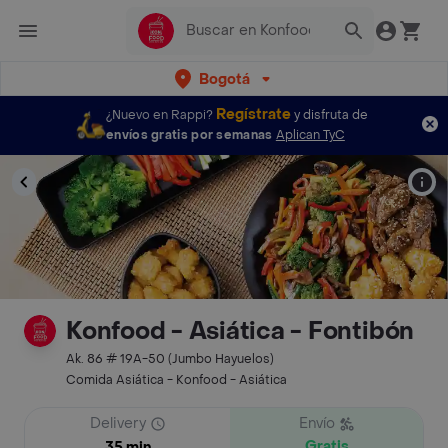
Bogotá
Regístrate
¿Nuevo en Rappi?
y disfruta de
envíos gratis por semanas
Aplican TyC
Konfood - Asiática - Fontibón
Ak. 86 # 19A-50 (Jumbo Hayuelos)
Comida Asiática - Konfood - Asiática
Delivery
Envío
Gratis
35 min