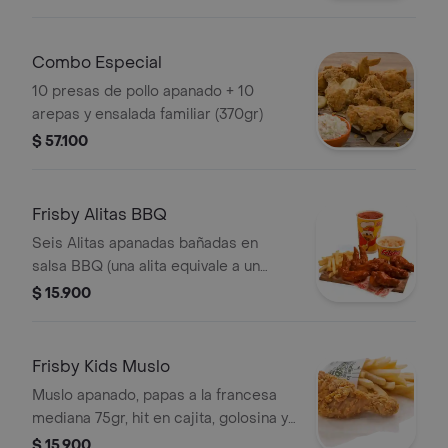
Combo Especial
10 presas de pollo apanado + 10
arepas y ensalada familiar (370gr)
$ 57.100
Frisby Alitas BBQ
Seis Alitas apanadas bañadas en
salsa BBQ (una alita equivale a un
trozo de ala), francesa mediana (75gr),
$ 15.900
ensalada de repollo (145gr) salsa y
gaseosa a elección.
Frisby Kids Muslo
Muslo apanado, papas a la francesa
mediana 75gr, hit en cajita, golosina y
un divertido juguete.
$ 15.900