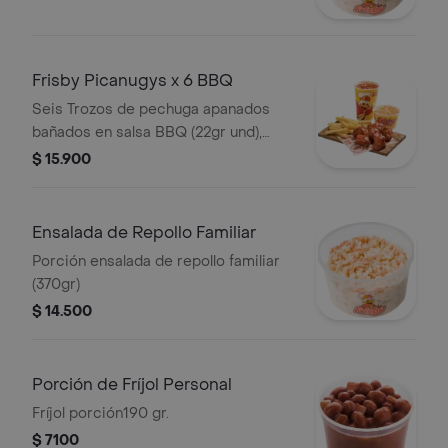
Frisby Picanugys x 6 BBQ
Seis Trozos de pechuga apanados
bañados en salsa BBQ (22gr und),
francesa mediana (75gr), ensalada de
$ 15.900
repollo (145gr) y gaseosa
Ensalada de Repollo Familiar
Porción ensalada de repollo familiar
(370gr)
$ 14.500
Porción de Fríjol Personal
Fríjol porción190 gr.
$ 7100