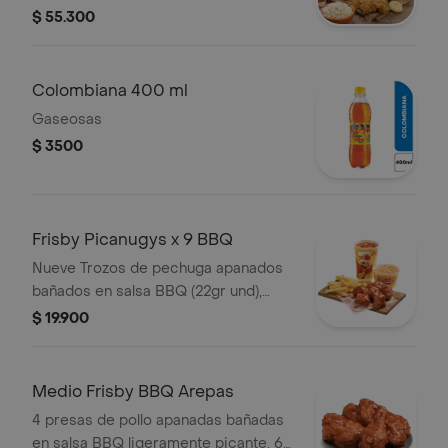
gaseosa 1.5 L a elección.
$ 55.300
Colombiana 400 ml
Gaseosas
$ 3500
Frisby Picanugys x 9 BBQ
Nueve Trozos de pechuga apanados
bañados en salsa BBQ (22gr und),
francesa medianas (75gr), ensalada
$ 19.900
de repollo (145gr) y gaseosa
Medio Frisby BBQ Arepas
4 presas de pollo apanadas bañadas
en salsa BBQ ligeramente picante, 6