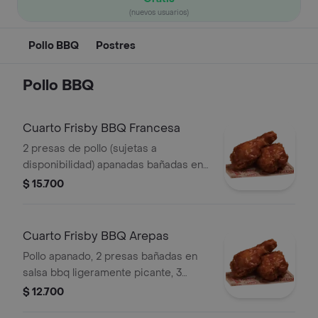
(nuevos usuarios)
Pollo BBQ
Postres
Pollo BBQ
Cuarto Frisby BBQ Francesa
2 presas de pollo (sujetas a
disponibilidad) apanadas bañadas en
salsa BBQ ligeramente picante, 1
$ 15.700
porción de papas a la francesa
mediana (75gr).
Cuarto Frisby BBQ Arepas
Pollo apanado, 2 presas bañadas en
salsa bbq ligeramente picante, 3
arepas fritas.
$ 12.700