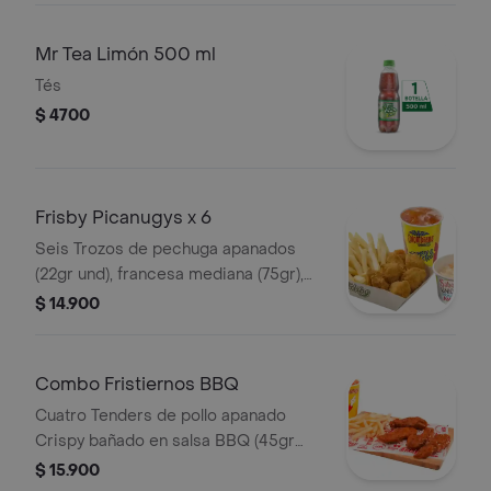
Mr Tea Limón 500 ml
Tés
$ 4700
Frisby Picanugys x 6
Seis Trozos de pechuga apanados
(22gr und), francesa mediana (75gr),
ensalada de repollo (145gr) y gaseosa
$ 14.900
400 ml.
Combo Fristiernos BBQ
Cuatro Tenders de pollo apanado
Crispy bañado en salsa BBQ (45gr
c/u), porción de papas a la francesa
$ 15.900