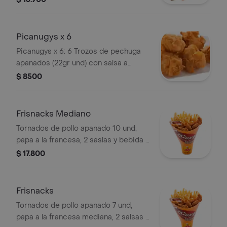
Picanugys x 6
Picanugys x 6: 6 Trozos de pechuga
apanados (22gr und) con salsa a
elección
$ 8500
Frisnacks Mediano
Tornados de pollo apanado 10 und,
papa a la francesa, 2 saslas y bebida a
elección.
$ 17.800
Frisnacks
Tornados de pollo apanado 7 und,
papa a la francesa mediana, 2 salsas y