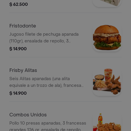
apanadas, 15 croquetas yuca, 5 trozos
$ 62.500
mazorca, 8 arepas fritas, 3 salsas a
elección.
Fristodonte
Jugoso filete de pechuga apanada
(110gr), ensalada de repollo, 3
deliciosos sabores de salsas búfalo
$ 14.900
sriracha, BBQ o coreana
Frisby Alitas
Seis Alitas apanadas (una alita
equivale a un trozo de ala), francesa
mediana (75gr), ensalada de repollo
$ 14.900
(145gr) 2 salsas y gaseosa a elección.
Combos Unidos
Pollo 10 presas apanadas, 3 francesas
grandes 126 gr, ensalada de repollo