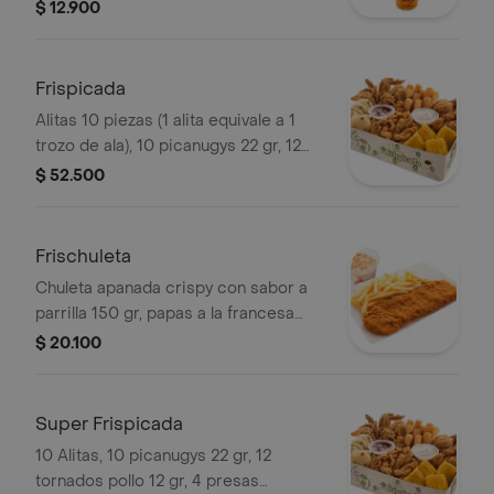
bebida a elección.
$ 12.900
Frispicada
Alitas 10 piezas (1 alita equivale a 1
trozo de ala), 10 picanugys 22 gr, 12
tornados de pollo 12gr, 15 croquetas
$ 52.500
de yuca stick, 5 trozos de mazorca, 8
arepas fritas y 2 salsas a elección .
Frischuleta
Chuleta apanada crispy con sabor a
parrilla 150 gr, papas a la francesa
grande, ensalada y salsa a elección
$ 20.100
Super Frispicada
10 Alitas, 10 picanugys 22 gr, 12
tornados pollo 12 gr, 4 presas