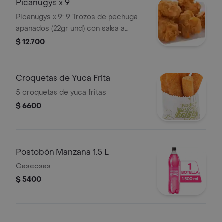
Picanugys x 9
Picanugys x 9: 9 Trozos de pechuga
apanados (22gr und) con salsa a
elección.
$ 12.700
Croquetas de Yuca Frita
5 croquetas de yuca fritas
$ 6600
Postobón Manzana 1.5 L
Gaseosas
$ 5400