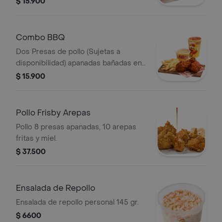
$ 15.900
Combo BBQ
Dos Presas de pollo (Sujetas a
disponibilidad) apanadas bañadas en
salsa BBQ, francesa mediana (75gr),
$ 15.900
ensalada de repollo (145gr) y gaseosa
a elección
Pollo Frisby Arepas
Pollo 8 presas apanadas, 10 arepas
fritas y miel.
$ 37.500
Ensalada de Repollo
Ensalada de repollo personal 145 gr.
$ 6600