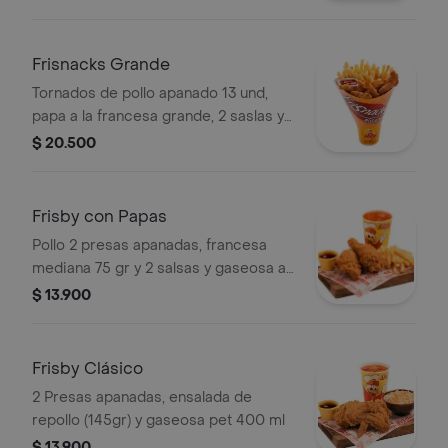
Frisnacks Grande
Tornados de pollo apanado 13 und,
papa a la francesa grande, 2 saslas y
bebida a elección.
$ 20.500
Frisby con Papas
Pollo 2 presas apanadas, francesa
mediana 75 gr y 2 salsas y gaseosa a
elección.
$ 13.900
Frisby Clásico
2 Presas apanadas, ensalada de
repollo (145gr) y gaseosa pet 400 ml
$ 13.900