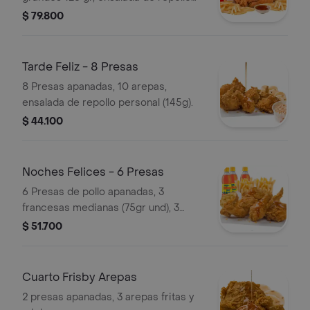
familiar 370 gr y gaseosa 1.5 L a
$ 79.800
elección.
Tarde Feliz - 8 Presas
8 Presas apanadas, 10 arepas,
ensalada de repollo personal (145g).
$ 44.100
Noches Felices - 6 Presas
6 Presas de pollo apanadas, 3
francesas medianas (75gr und), 3
bebidas
$ 51.700
Cuarto Frisby Arepas
2 presas apanadas, 3 arepas fritas y