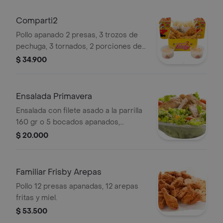
Comparti2
Pollo apanado 2 presas, 3 trozos de
pechuga, 3 tornados, 2 porciones de
papas a la francesa medianas, 2
$ 34.900
ensaladas, 2 gaseosas 16 Oz.
Ensalada Primavera
Ensalada con filete asado a la parrilla
160 gr o 5 bocados apanados,
lechuga fresca, maíz tierno, zanahoria,
$ 20.000
tomates cherry, crutones, queso
parmesano y salsa.
Familiar Frisby Arepas
Pollo 12 presas apanadas, 12 arepas
fritas y miel.
$ 53.500