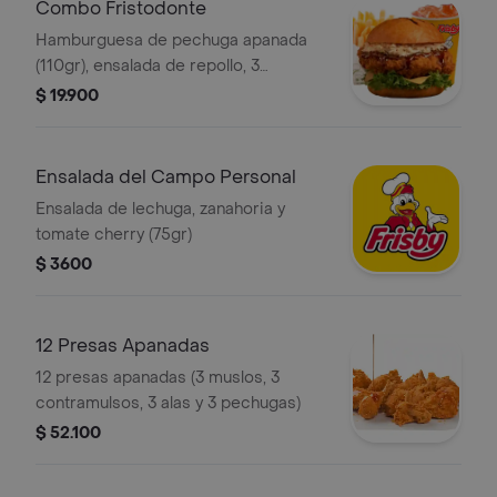
Combo Fristodonte
Hamburguesa de pechuga apanada
(110gr), ensalada de repollo, 3
deliciosos sabores de salsas búfalo
$ 19.900
sriracha o BBQ , francesa mediana
(75gr), salsa y gaseosa a elección.
Ensalada del Campo Personal
Ensalada de lechuga, zanahoria y
tomate cherry (75gr)
$ 3600
12 Presas Apanadas
12 presas apanadas (3 muslos, 3
contramulsos, 3 alas y 3 pechugas)
$ 52.100