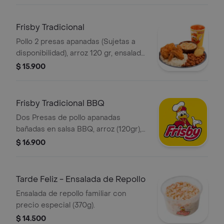
mediana (75gr) y Gaseosa
Frisby Tradicional
Pollo 2 presas apanadas (Sujetas a
disponibilidad), arroz 120 gr, ensalada
de repollo 145 gr, fríjol 190 gr, 2
$ 15.900
arepas fritas y gaseosa a elección.
Frisby Tradicional BBQ
Dos Presas de pollo apanadas
bañadas en salsa BBQ, arroz (120gr),
ensalada de repollo (145gr), fríjol
$ 16.900
(190gr), 2 arepas fritas y gaseosa
Tarde Feliz - Ensalada de Repollo
Ensalada de repollo familiar con
precio especial (370g).
$ 14.500