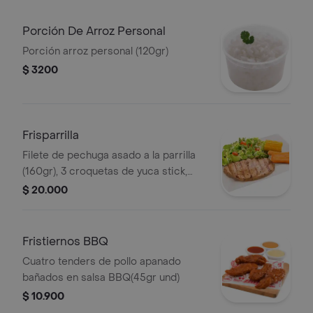
Porción De Arroz Personal
Porción arroz personal (120gr)
$ 3200
Frisparrilla
Filete de pechuga asado a la parrilla
(160gr), 3 croquetas de yuca stick,
trozo de mazorca dulce, porción
$ 20.000
ensalada personal y salsa a elección.
Fristiernos BBQ
Cuatro tenders de pollo apanado
bañados en salsa BBQ(45gr und)
$ 10.900