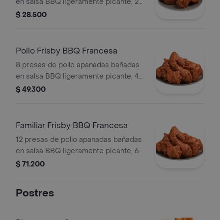
en salsa BBQ ligeramente picante, 2
porción de papas a la francesa
$ 28.500
mediana (75gr c/u).
Pollo Frisby BBQ Francesa
8 presas de pollo apanadas bañadas
en salsa BBQ ligeramente picante, 4
porción de papas a la francesa
$ 49.300
mediana (75gr c/u).
Familiar Frisby BBQ Francesa
12 presas de pollo apanadas bañadas
en salsa BBQ ligeramente picante, 6
porción de papas a la francesa
$ 71.200
mediana (75gr c/u).
Postres