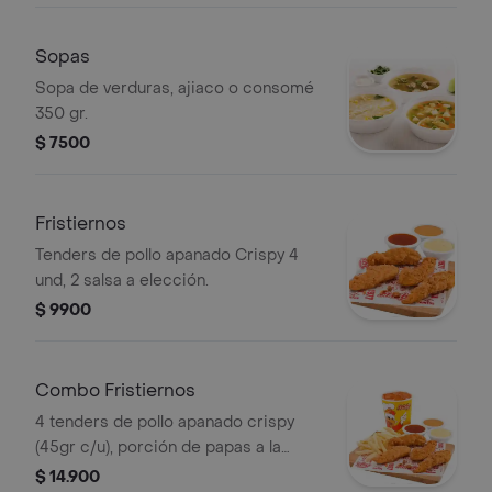
Sopas
Sopa de verduras, ajiaco o consomé
350 gr.
$ 7500
Fristiernos
Tenders de pollo apanado Crispy 4
und, 2 salsa a elección.
$ 9900
Combo Fristiernos
4 tenders de pollo apanado crispy
(45gr c/u), porción de papas a la
francesa, mediana, escoge 2 de
$ 14.900