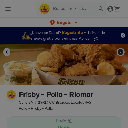
Bogotá
Regístrate
¿Nuevo en Rappi?
y disfruta de
envíos gratis por semanas
Aplican TyC
Frisby - Pollo - Riomar
Calle 3A # 25-27, CC Brazuca, Locales 4-5
Pollo - Frisby - Pollo
Envío
Gratis