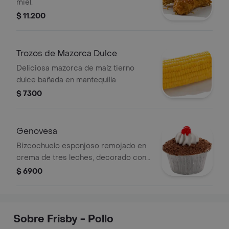
miel.
$ 11.200
Trozos de Mazorca Dulce
Deliciosa mazorca de maíz tierno
dulce bañada en mantequilla
$ 7300
Genovesa
Bizcochuelo esponjoso remojado en
crema de tres leches, decorado con
crema tipo chantilly, chocolate rayado
$ 6900
y una cereza (100gr)
Sobre Frisby - Pollo