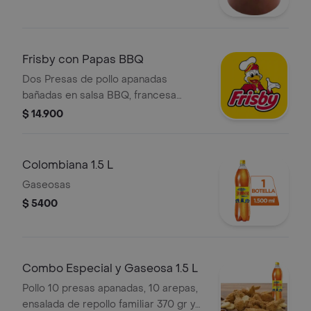
Frisby con Papas BBQ
Dos Presas de pollo apanadas
bañadas en salsa BBQ, francesa
mediana (75gr) salsa y bebida a
$ 14.900
elección
Colombiana 1.5 L
Gaseosas
$ 5400
Combo Especial y Gaseosa 1.5 L
Pollo 10 presas apanadas, 10 arepas,
ensalada de repollo familiar 370 gr y