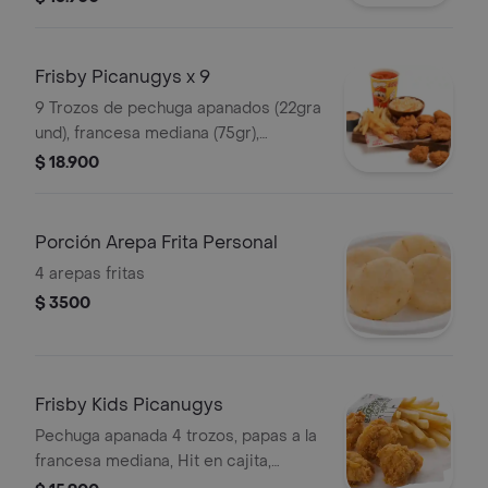
Frisby Picanugys x 9
9 Trozos de pechuga apanados (22gra
und), francesa mediana (75gr),
ensalada de repollo (145gr) y gaseosa
$ 18.900
Porción Arepa Frita Personal
4 arepas fritas
$ 3500
Frisby Kids Picanugys
Pechuga apanada 4 trozos, papas a la
francesa mediana, Hit en cajita,
golosina y un divertido juguete.