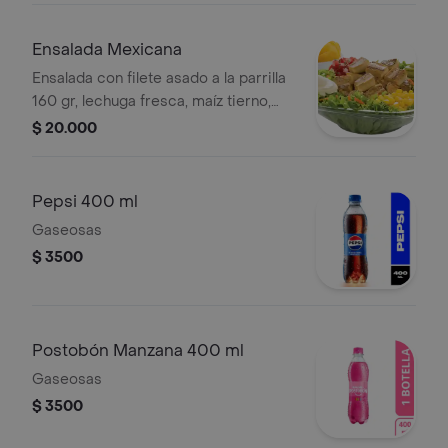
Ensalada Mexicana
Ensalada con filete asado a la parrilla
160 gr, lechuga fresca, maíz tierno,
zanahoria, pico de gallo, guacamole,
$ 20.000
sour cream y nachos con salsa a
elección.
Pepsi 400 ml
Gaseosas
$ 3500
Postobón Manzana 400 ml
Gaseosas
$ 3500