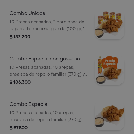
Combo Unidos
10 Presas apanadas, 2 porciones de
papas a la francesa grande (100 g), 1
porción de yuca stick (10 und),
$ 132.200
ensalada de repollo familiar (370 g) y
gaseosa (1.5 litros)
Combo Especial con gaseosa
10 Presas apanadas, 10 arepas,
ensalada de repollo familiar (370 g) y
gaseosa (1.5 litros)
$ 106.300
Combo Especial
10 Presas apanadas, 10 arepas,
ensalada de repollo familiar (370 g)
$ 97.800