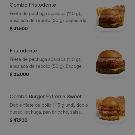
Combo Fristodonte
Filete de pechuga apanada (110 g),
ensalada de repollo (50 g), papas a la
francesa mediana (60 g) y gaseosa
$ 31.500
(325 ml). Escoge entre salsa búfalo
Sriracha, BBQ, salsa Frisby o corean
Fristodonte
Filete de pechuga apanada (110 g),
ensalada de repollo (50 g). Escoge
entre salsa búfalo sriracha, BBQ, salsa
$ 25.000
Frisby o coreana
Combo Burger Extrema Sweet
Carolina
Doble filete de pollo (115 g und), doble
queso, lechuga, pan brioche, salsa
sweet Carolina,francesa mediana (60
$ 47.900
g) y gaseosa (325 ml)