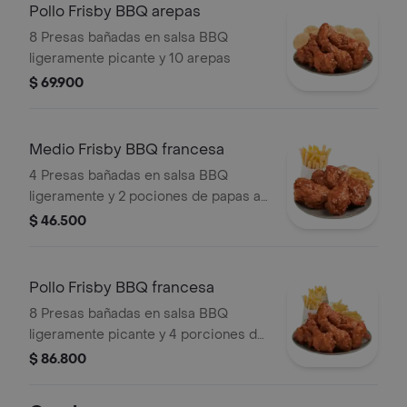
Pollo Frisby BBQ arepas
8 Presas bañadas en salsa BBQ
ligeramente picante y 10 arepas
$ 69.900
Medio Frisby BBQ francesa
4 Presas bañadas en salsa BBQ
ligeramente y 2 pociones de papas a
la francesa mediana (60 g und)
$ 46.500
Pollo Frisby BBQ francesa
8 Presas bañadas en salsa BBQ
ligeramente picante y 4 porciones de
papas a la francesa mediana (60 g
$ 86.800
und)