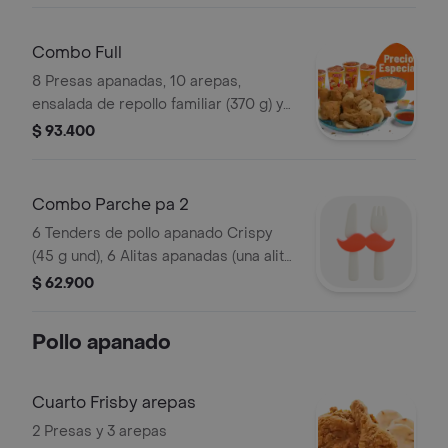
Combo Full
8 Presas apanadas, 10 arepas,
ensalada de repollo familiar (370 g) y
gaseosa (1.5 litros)
$ 93.400
Combo Parche pa 2
6 Tenders de pollo apanado Crispy
(45 g und), 6 Alitas apanadas (una alita
equivale a un trozo de ala), 2
$ 62.900
porciones de papas a la francesa
mediana (60 g), 2 gaseosa (325 ml) y
Pollo apanado
sals
Cuarto Frisby arepas
2 Presas y 3 arepas