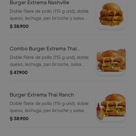
Burger Extrema Nashville
Doble filete de pollo (115 g und), doble
queso, lechuga, pan brioche y salsa
picante estilo Nashville
$ 38.900
Combo Burger Extrema Thai
Ranch
Doble filete de pollo (115 g und), doble
queso, lechuga, pan brioche, salsa
Thai ranch, francesa mediana (60 g) y
$ 47.900
gaseosa (325 ml)
Burger Extrema Thai Ranch
Doble filete de pollo (115 g und), doble
queso, lechuga, pan brioche y salsa
Thai ranch
$ 38.900