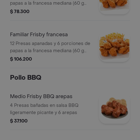
papas a la francesa mediana (60 g
und)
$ 78.300
Familiar Frisby francesa
12 Presas apanadas y 6 porciones de
papas a la francesa mediana (60 g
und)
$ 106.200
Pollo BBQ
Medio Frisby BBQ arepas
4 Presas bañadas en salsa BBQ
ligeramente picante y 6 arepas
$ 37.100