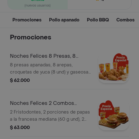
(nuevos usuarios)
Promociones
Pollo apanado
Pollo BBQ
Combos
Promociones
Noches Felices 8 Presas, 8
arepas, 8 yuc
8 presas apanadas, 8 arepas,
croquetas de yuca (8 und) y gaseosa
(1.5 litros)
$ 62.000
Noches Felices 2 Combos
Fristodontes
2 Fristodontes, 2 porciones de papas
a la francesa mediana (60 g und), 2
gaseosas (325 ml und). Escoge entre
$ 63.000
búfalo Sriracha, BBQ, salsa Frisby o