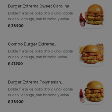
Burger Extrema Sweet Carolina
Doble filete de pollo (115 g und), doble
queso, lechuga, pan brioche y salsa
sweet Carolina
$ 38.900
Combo Burger Extrema
Polynesian Beach
Doble filete de pollo (115 g und), doble
queso, lechuga, pan brioche, salsa
Polynesian beach, francesa mediana
$ 47.900
(60g) y gaseosa (325 ml)
Burger Extrema Polynesian
Beach
Doble filete de pollo (115 g und), doble
queso, lechuga, pan brioche y salsa
Polynesian beach
$ 38.900