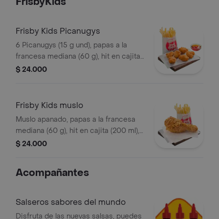
FrisbyKids
Frisby Kids Picanugys
6 Picanugys (15 g und), papas a la
francesa mediana (60 g), hit en cajita
(200 ml), golosina y un divertido
$ 24.000
juguete
Frisby Kids muslo
Muslo apanado, papas a la francesa
mediana (60 g), hit en cajita (200 ml),
golosina y un divertido juguete
$ 24.000
Acompañantes
Salseros sabores del mundo
Disfruta de las nuevas salsas, puedes