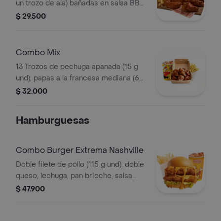
un trozo de ala) bañadas en salsa BBQ
ligeramente picante , papas a la
$ 29.500
francesa mediana (60 g) y gaseosa
(325 ml)
Combo Mix
13 Trozos de pechuga apanada (15 g
und), papas a la francesa mediana (60
g) y gaseosa (325 ml)
$ 32.000
Hamburguesas
Combo Burger Extrema Nashville
Doble filete de pollo (115 g und), doble
queso, lechuga, pan brioche, salsa
picante estilo Nashville, francesa
$ 47.900
mediana (60 g) y gaseosa (325 ml)