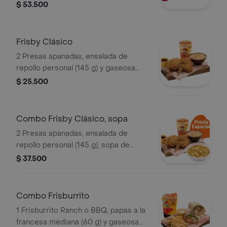
porciones de papas francesas
$ 53.500
medianas (60 g und), 2 ensaladas de
repollo personal (145 g und) y 2 gaseo
Frisby Clásico
2 Presas apanadas, ensalada de
repollo personal (145 g) y gaseosa
(325 ml)
$ 25.500
Combo Frisby Clásico, sopa
2 Presas apanadas, ensalada de
repollo personal (145 g), sopa de
verduras, ajiaquillo o consomé (350 g)
$ 37.500
y gaseosa (325 ml)
Combo Frisburrito
1 Frisburrito Ranch o BBQ, papas a la
francesa mediana (60 g) y gaseosa