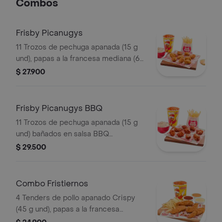
Combos
Frisby Picanugys
11 Trozos de pechuga apanada (15 g
und), papas a la francesa mediana (60
g), ensalada de repollo personal (145
$ 27.900
g) y gaseosa (325 ml)
Frisby Picanugys BBQ
11 Trozos de pechuga apanada (15 g
und) bañados en salsa BBQ
ligeramente picante, papas a la
$ 29.500
francesa mediana (60 g), ensalada de
repollo personal (145 g) y gaseosa
(325 ml)
Combo Fristiernos
4 Tenders de pollo apanado Crispy
(45 g und), papas a la francesa
mediana (60 g) y gaseosa (325 ml)