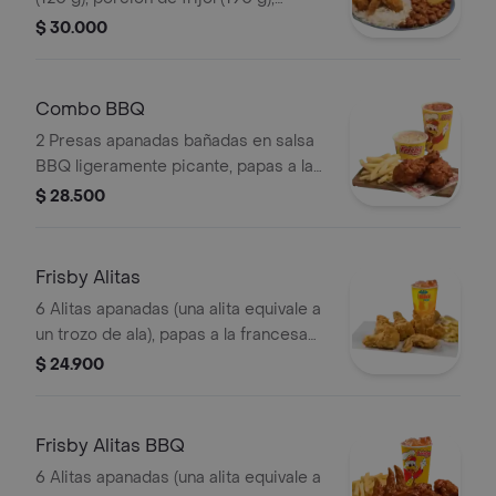
ensalada de repollo personal (145 g), 2
$ 30.000
arepas y gaseosa (325 ml)
Combo BBQ
2 Presas apanadas bañadas en salsa
BBQ ligeramente picante, papas a la
francesa mediana (60 g), ensalada de
$ 28.500
repollo personal (145 g) y gaseosa
(325 ml)
Frisby Alitas
6 Alitas apanadas (una alita equivale a
un trozo de ala), papas a la francesa
mediana (60 g) y gaseosa (325 ml)
$ 24.900
Frisby Alitas BBQ
6 Alitas apanadas (una alita equivale a