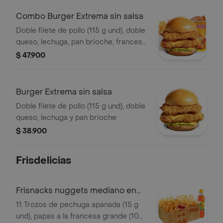
Combo Burger Extrema sin salsa
Doble filete de pollo (115 g und), doble
queso, lechuga, pan brioche, francesa
mediana (60 g) y gaseosa (325 ml)
$ 47.900
Burger Extrema sin salsa
Doble filete de pollo (115 g und), doble
queso, lechuga y pan brioche
$ 38.900
Frisdelicias
Frisnacks nuggets mediano en
caja
11 Trozos de pechuga apanada (15 g
und), papas a la francesa grande (100