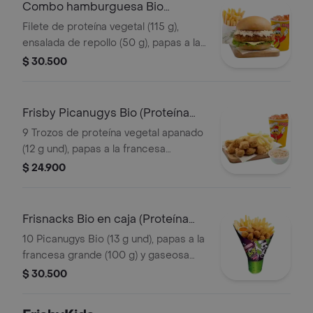
Combo hamburguesa Bio
(Proteína Vegetal)
Filete de proteína vegetal (115 g),
ensalada de repollo (50 g), papas a la
francesa mediana (60 g) y gaseosa
$ 30.500
(325 ml). Escoge entre salsa búfalo
Sriracha, BBQ o coreana
Frisby Picanugys Bio (Proteína
Vegetal)
9 Trozos de proteína vegetal apanado
(12 g und), papas a la francesa
mediana (60 g), ensalada de repollo
$ 24.900
personal (145 g) y gaseosa (325 ml)
Frisnacks Bio en caja (Proteína
Vegetal)
10 Picanugys Bio (13 g und), papas a la
francesa grande (100 g) y gaseosa
(470 ml)
$ 30.500