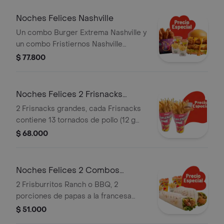
coreana
Noches Felices Nashville
Un combo Burger Extrema Nashville y
un combo Fristiernos Nashville
(imagen de producto corresponde a
$ 77.800
producto agrandado)
Noches Felices 2 Frisnacks
grandes en ca
2 Frisnacks grandes, cada Frisnacks
contiene 13 tornados de pollo (12 g
und), papas a la francesa grande (100
$ 68.000
g )y gaseosa (470 ml)
Noches Felices 2 Combos
Frisburritos
2 Frisburritos Ranch o BBQ, 2
porciones de papas a la francesa
mediana (60 g und) y 2 gaseosas (325
$ 51.000
ml)