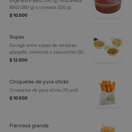
Elige entre BBQ (290 g), mostaneza
BBQ (280 g) o coreana (320 g)
$ 10.500
Sopas
Escoge entre sopas de verduras,
ajiaquillo, consomé o sancochito (350
g)
$ 12.000
Croquetas de yuca sticks
Croquetas de yuca sticks (10 und)
$ 10.500
Francesa grande