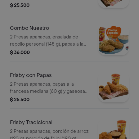
(325 ml)
$ 25.500
Combo Nuestro
2 Presas apanadas, ensalada de
repollo personal (145 g), papas a la
francesa mediana (60 g) y gaseosa
$ 36.000
(325 ml)
Frisby con Papas
2 Presas apanadas, papas a la
francesa mediana (60 g) y gaseosa
(325 ml)
$ 25.500
Frisby Tradicional
2 Presas apanadas, porción de arroz
(120 g), porción de frijol (190 g),