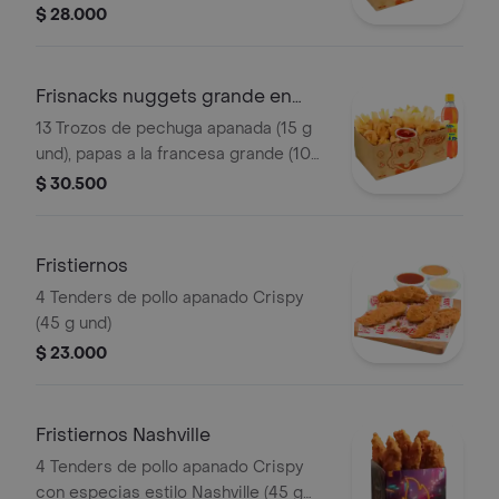
g), gaseosa (400 ml)
$ 28.000
Frisnacks nuggets grande en
caja
13 Trozos de pechuga apanada (15 g
und), papas a la francesa grande (100
g), gaseosa (400 ml)
$ 30.500
Fristiernos
4 Tenders de pollo apanado Crispy
(45 g und)
$ 23.000
Fristiernos Nashville
4 Tenders de pollo apanado Crispy
con especias estilo Nashville (45 g