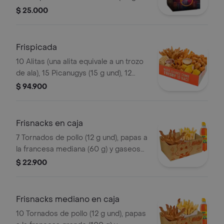
und), sirope de miel picante. Imagen
$ 25.000
de producto corresponde a producto
agrandado
Frispicada
10 Alitas (una alita equivale a un trozo
de ala), 15 Picanugys (15 g und), 12
tornados de pollo (12 g und), 15
$ 94.900
croquetas de yuca sticks, 5 trozos de
mazorca dulce, 8 arepas fritas
Frisnacks en caja
7 Tornados de pollo (12 g und), papas a
la francesa mediana (60 g) y gaseosa
(470 ml)
$ 22.900
Frisnacks mediano en caja
10 Tornados de pollo (12 g und), papas