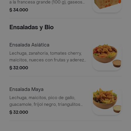
a la francesa grande (100 g), gaseosa
(470 ml)
$ 34.000
Ensaladas y Bio
Ensalada Asiática
Lechuga, zanahoria, tomates cherry,
maicitos, nueces con frutas y aderezo
sésamo. Elige tu proteína entre
$ 32.000
nuggets de pollo (9 und, 15 g und),
filete asado (En trozos, 150 g) o nugg
Ensalada Maya
Lechuga, maicitos, pico de gallo,
guacamole, frijol negro, triangulitos
de maíz y aderezo mexicano. Elige tu
$ 32.000
proteína entre nuggets de pollo (9
und, 15 g und), filete asado (En tro