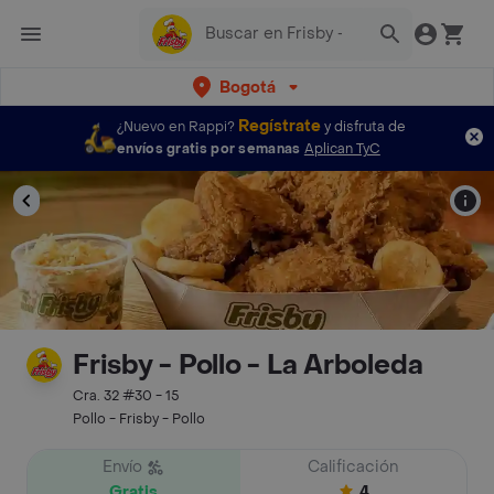
Bogotá
Regístrate
¿Nuevo en Rappi?
y disfruta de
envíos gratis por semanas
Aplican TyC
Frisby - Pollo - La Arboleda
Cra. 32 #30 - 15
Pollo - Frisby - Pollo
Envío
Calificación
Gratis
4