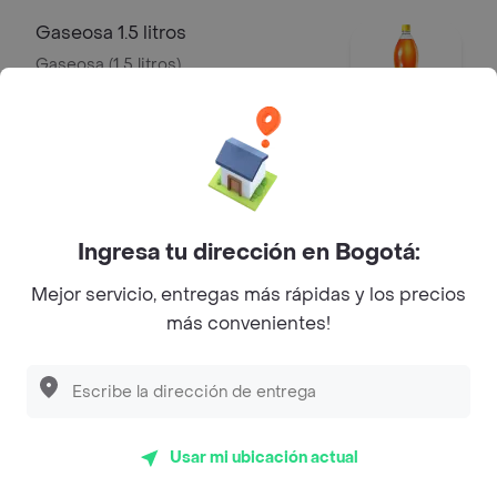
Gaseosa 1.5 litros
Gaseosa (1.5 litros)
$ 8500
Mr Tea 500 ml
Mr Tea limón (500 ml)
Ingresa tu dirección en Bogotá:
$ 5000
Mejor servicio, entregas más rápidas y los precios
más convenientes!
Agua Saborizada H2OH! 600 ml
Agua saborizada H2OH! (600 ml)
$ 7000
Usar mi ubicación actual