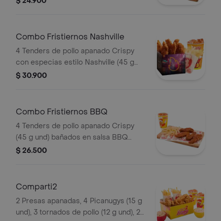
$ 24.900
Combo Fristiernos Nashville
4 Tenders de pollo apanado Crispy
con especias estilo Nashville (45 g
und), sirope de miel picante, papas a
$ 30.900
la francesa mediana (60 g) y gaseosa
(325 ml). Imagen de producto corres
Combo Fristiernos BBQ
4 Tenders de pollo apanado Crispy
(45 g und) bañados en salsa BBQ
ligeramente picante, papas a la
$ 26.500
francesa mediana (60 g) y gaseosa
(325 ml)
Comparti2
2 Presas apanadas, 4 Picanugys (15 g
und), 3 tornados de pollo (12 g und), 2