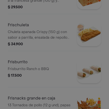
a la francesa grande (100 g) y
gaseosa (470 ml)
$ 29.500
Frischuleta
Chuleta apanada Crispy (150 g) con
sabor a parrilla, ensalada de repollo
personal (145 g) y papas a la francesa
$ 34.900
grande (100 g)
Frisburrito
Frisburrito Ranch o BBQ
$ 17.500
Frisnacks grande en caja
13 Tornados de pollo (12 g und), papas