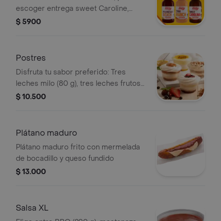
escoger entrega sweet Caroline,
Polynesian beach o Thai ranch
$ 5900
Postres
Disfruta tu sabor preferido: Tres
leches milo (80 g), tres leches frutos
rojos (90 g), combinado de maracuyá
$ 10.500
(130 g) y tres leches arequipe (90 g)
Plátano maduro
Plátano maduro frito con mermelada
de bocadillo y queso fundido
$ 13.000
Salsa XL